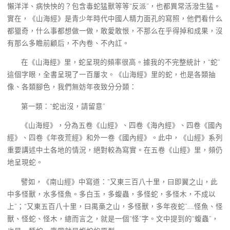
懶洋洋、病怏怏的？包含毒蛇猛獸等等“反派”，也都異常活潑生猛。
實在，《山海經》是青少年時代中國人精力面孔的寫照，他們看什么
都獵奇，什么事都想做一做，敢愛敢恨，不那么在乎得掉和成果，沒
有那么多瞻前顧后，不內卷、不內訌。
在《山海經》里，蛇呈現的頻率很高。據我的不完整統計，“蛇”
這個字眼，全書呈現了一百屢次。《山海經》里的蛇，也是各類抽
像、各類腳色，我們無妨年夜致分分類：
第一類：“蛇出沒，請留意”
《山海經》，分為五卷《山經》、四卷《海內經》、四卷《國內
經》、四卷《年夜荒經》和外一卷《國內經》。此中，《山經》系列
重要講述中土各地的情況，絕對較為寫實。在五卷《山經》里，頻仍
地呈現蛇。
譬如，《南山經》中寫道：“又東三百八十里，曰即翼之山，此
中多怪獸，水多怪魚。多白玉，多蝮蟲，多怪蛇，多怪木，不成以
上”；“又東五百八十里，曰禺槀之山，多怪獸，多年夜蛇”……怪魚、怪
獸、怪蛇、怪木，總而言之，就是一個“怪”字。文中提到的“蝮蟲”，