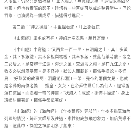
人眼里，仍然只是個補藥，“正人服之，無意腹之疾”。這個故事固然
夸張，但也有實際的影子，確切有一些巨蛇可以或許整吞豬牛。巴蛇
吞象，也演變為一個成語，描述得寸進尺。
第二類：“神之操縱”，手里捏著蛇，耳上掛著蛇
《山海經》里處處有神，神的進場表態，頗具寄義。
《中山經》中寫道：“又西北一百十里，曰洞庭之山，其上多黃
金，其下多銀鐵，其木多柤梨橘櫾，其草多葌、蘪蕪芍藥芎藭。帝之
二女居之，是常游于江淵。澧沅之風，交瀟湘之淵，是在九江之間，
收支必以飄風暴雨。是多怪神，狀如人而載蛇，擺佈手操蛇。多怪
鳥。”好熟習的故事啊，洞庭湖和湘江一帶，堯帝的兩個女兒，也就
是帝舜的兩位老婆——娥皇、女英，在帝舜往世后化為仙人，經常游
蕩在這里。而瀟湘一帶的神靈，“狀如人而載蛇，擺佈手操蛇”，身上
環繞糾纏著蛇，擺佈手都拿著蛇。
《山海經》的《海內經》《年夜荒經》等部門，年夜多描寫海內
列國的情況，歸正大師都沒往過，索性徹底放飛想象力，加倍荒謬不
經。這此中，操蛇之神顯明多了起來：