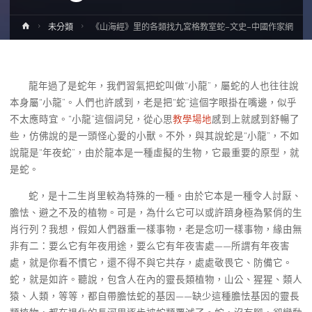
Home
未分類
《山海經》里的各類找九宮格教室蛇–文史–中國作家網
龍年過了是蛇年，我們習氣把蛇叫做“小龍”，屬蛇的人也往往說
本身屬“小龍”。人們也許感到，老是把“蛇”這個字眼掛在嘴邊，似乎
不太應時宜。“小龍”這個詞兒，從心思
教學場地
感到上就感到舒暢了
些，仿佛說的是一頭怪心愛的小獸。不外，與其說蛇是“小龍”，不如
說龍是“年夜蛇”，由於龍本是一種虛擬的生物，它最重要的原型，就
是蛇。
蛇，是十二生肖里較為特殊的一種。由於它本是一種令人討厭、
膽怯、避之不及的植物。可是，為什么它可以或許躋身極為緊俏的生
肖行列？我想，假如人們器重一樣事物，老是念叨一樣事物，緣由無
非有二：要么它有年夜用途，要么它有年夜害處——所謂有年夜害
處，就是你看不慣它，還不得不與它共存，處處敬畏它、防備它。
蛇，就是如許。聽說，包含人在內的靈長類植物，山公、猩猩、類人
猿、人類，等等，都自帶膽怯蛇的基因——缺少這種膽怯基因的靈長