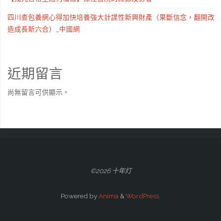
四川查包養網心得加快培養強大計謀性新興財產（果斷信念，翻開改
造成長新六合）_中國網
近期留言
尚無留言可供顯示。
©2026 十年灯
Powered by
Anima
&
WordPress.