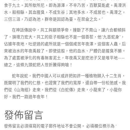
食于九土。其所歍所尼，即為源澤，不辛乃苦，百獸莫能處。禹湮洪
水，殺相繇，其血腥臭，不成生谷；其地多水，不成居也。禹湮之，
三仞三沮，乃認為池，群帝是因認為臺。在昆侖之北。”
在神話傳說中，共工與顓頊爭帝，撞斷了不周山，讓六合都傾斜
了，損壞力宏大。共工的臣子相繇也不是一個善茬，他“九首蛇身”，
佔據年夜地，吐逆過的處所就是一個個咸苦年夜澤。這個害人蟲，后
來被治水的年夜禹殺了。即使這般，他的血水、尸體仍是腥臭不勝。
為了處置被淨化的有毒無害泥土，年夜禹又是挖池子又是堆平地——
總之，這條九頭蛇把人世折騰得夠嗆！
蛇年說蛇，我們中國人可以或許把如許一種植物歸入十二生肖，
既闡明了我們的仁慈，也證實了我們的寬厚，還自帶一份松弛感。我
們從《山海經》走來，我們從《白蛇傳》走來，小龍來了，小龍你
好，我們一路過年夜年！
發佈留言
發佈留言必須填寫的電子郵件地址不會公開。
必填欄位標示為
*