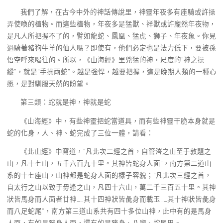
我們了解，在古今中外的神話傳說里，神靈年夜多有座騎或許操
弄使喚的植物。而這些植物，年夜多是猛獸、祥獸或許龐然年夜物，
是凡人所把握不了的，譬如龍蛇、鳳凰、猛虎、獅子、年夜象。你見
過騎著豬狗牛羊的仙人嗎？即使有，他們必定也是法力低下，要被孫
悟空呼來喝往的。所以，《山海經》里兇猛的神，尺度的“神之操
縱”，就是“手操兩蛇”。越是強悍，越要把握，這是晚期人類的一種心
愿，是對馴服天然的盼望。
第三類：蛇就是神，神就是蛇
《山海經》中，有些神靈把蛇當道具，而有些神靈干脆本身就是
蛇的化身，人、神、蛇完成了三位一體，請看：
《北山經》中寫道，“凡北次二經之首，自管涔之山至于敦題之
山，凡十七山，五千六百九十里。其神皆蛇身人面”，南方第二道山
系的十七座山，山神都是蛇身人面的樣子容貌；“凡北次三經之首，
自太行之山以致于毋逢之山，凡四十六山，萬二千三百五十里。其神
狀皆馬身而人面者廿神……其十四神狀皆彘身而載玉……其十神狀皆彘身
而八足蛇尾”，南方第三道山系共有四十多位山神，此中有的是馬身