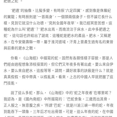
肥遺之蛇”。
“肥遺”的抽像，比擬多變，有時辰“六足四翼”，感到像是侏羅紀
的翼龍；有時辰則是“一首兩身”，一個頭兩個身子。但不論它長什么
樣，見到它就沒什么功德，“見則全國年夜旱”。我已經冥思苦想，這
種蛇為什么叫“肥遺”？“肥水出焉，而南流注于床水，此中多肥遺之
蛇”，這句話也許給出了謎底：這種蛇是肥水的產品。肥水，又稱淝
水，在今安徽壽縣一帶，屬于淮河道域，汗青上曾產生過有名的東晉
與前秦的淝水之戰。
你看，《山海經》中描寫的蛇，固然有各類怪樣子容貌，那是人
們經由過程想象添枝接葉的，但它們又年夜多有著出處，要么來自伊
水，要么來自肥水，這般等等。請問，講好故事的訣竅是什么？就是
真真假假、假中帶真、以假亂真。看來，上古的中國人早就把握了這
門技能。
說了這么多蛇，那么，《山海經》中的“蛇之年夜者”在哪里呢？
我認為，是《國內南經》中所描寫的：“巴蛇食象，三歲而出其骨，
正人服之，無意腹之疾。”所謂“巴蛇”，就是川渝三峽一帶的蛇，年夜
到能吞下一頭象，三年后才吐出骨頭。可是，這么年夜的蛇，在中國