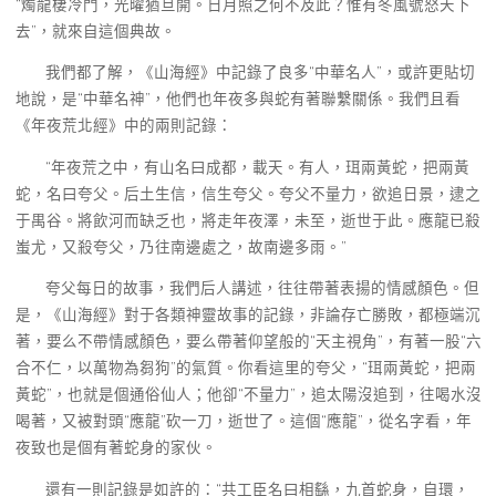
“燭龍棲冷門，光曜猶旦開。日月照之何不及此？惟有冬風號怒天下
去”，就來自這個典故。
我們都了解，《山海經》中記錄了良多“中華名人”，或許更貼切
地說，是“中華名神”，他們也年夜多與蛇有著聯繫關係。我們且看
《年夜荒北經》中的兩則記錄：
“年夜荒之中，有山名曰成都，載天。有人，珥兩黃蛇，把兩黃
蛇，名曰夸父。后土生信，信生夸父。夸父不量力，欲追日景，逮之
于禺谷。將飲河而缺乏也，將走年夜澤，未至，逝世于此。應龍已殺
蚩尤，又殺夸父，乃往南邊處之，故南邊多雨。”
夸父每日的故事，我們后人講述，往往帶著表揚的情感顏色。但
是，《山海經》對于各類神靈故事的記錄，非論存亡勝敗，都極端沉
著，要么不帶情感顏色，要么帶著仰望般的“天主視角”，有著一股“六
合不仁，以萬物為芻狗”的氣質。你看這里的夸父，“珥兩黃蛇，把兩
黃蛇”，也就是個通俗仙人；他卻“不量力”，追太陽沒追到，往喝水沒
喝著，又被對頭“應龍”砍一刀，逝世了。這個“應龍”，從名字看，年
夜致也是個有著蛇身的家伙。
還有一則記錄是如許的：“共工臣名曰相繇，九首蛇身，自環，