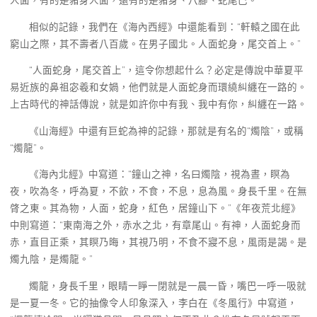
人面，有的是豬身人面，還有的是豬身、八腳、蛇尾巴。
相似的記錄，我們在《海內西經》中還能看到：“軒轅之國在此
窮山之際，其不壽者八百歲。在男子國北。人面蛇身，尾交首上。”
“人面蛇身，尾交首上”，這令你想起什么？必定是傳說中華夏平
易近族的鼻祖宓羲和女媧，他們就是人面蛇身而環繞糾纏在一路的。
上古時代的神話傳說，就是如許你中有我、我中有你，糾纏在一路。
《山海經》中還有巨蛇為神的記錄，那就是有名的“燭陰”，或稱
“燭龍”。
《海內北經》中寫道：“鐘山之神，名曰燭陰，視為晝，瞑為
夜，吹為冬，呼為夏，不飲，不食，不息，息為風。身長千里。在無
䏿之東。其為物，人面，蛇身，紅色，居鐘山下。”《年夜荒北經》
中則寫道：“東南海之外，赤水之北，有章尾山。有神，人面蛇身而
赤，直目正乘，其瞑乃晦，其視乃明，不食不寢不息，風雨是謁。是
燭九陰，是燭龍。”
燭龍，身長千里，眼睛一睜一閉就是一晨一昏，嘴巴一呼一吸就
是一夏一冬。它的抽像令人印象深入，李白在《冬風行》中寫道，