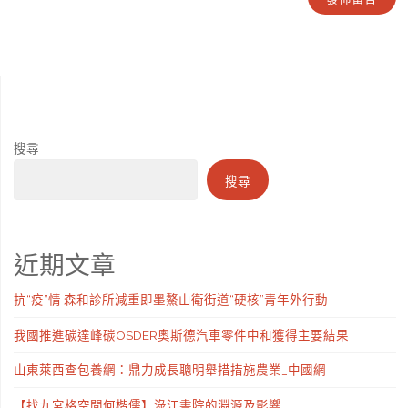
搜尋
搜尋
近期文章
抗“疫”情 森和診所減重即墨鰲山衛街道“硬核”青年外行動
我國推進碳達峰碳OSDER奧斯德汽車零件中和獲得主要結果
山東萊西查包養網：鼎力成長聰明舉措措施農業_中國網
【找九宮格空間何楷儒】淥江書院的淵源及影響