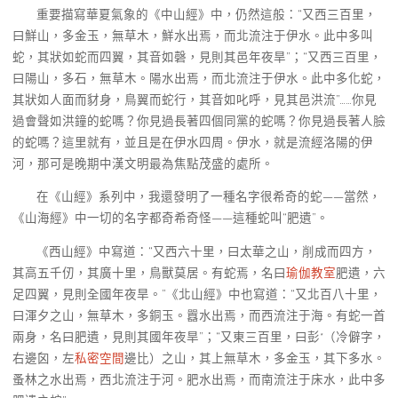
重要描寫華夏氣象的《中山經》中，仍然這般：“又西三百里，
曰鮮山，多金玉，無草木，鮮水出焉，而北流注于伊水。此中多叫
蛇，其狀如蛇而四翼，其音如磬，見則其邑年夜旱”；“又西三百里，
曰陽山，多石，無草木。陽水出焉，而北流注于伊水。此中多化蛇，
其狀如人面而豺身，鳥翼而蛇行，其音如叱呼，見其邑洪流”……你見
過會聲如洪鐘的蛇嗎？你見過長著四個同黨的蛇嗎？你見過長著人臉
的蛇嗎？這里就有，並且是在伊水四周。伊水，就是流經洛陽的伊
河，那可是晚期中漢文明最為焦點茂盛的處所。
在《山經》系列中，我還發明了一種名字很希奇的蛇——當然，
《山海經》中一切的名字都奇希奇怪——這種蛇叫“肥遺”。
《西山經》中寫道：“又西六十里，曰太華之山，削成而四方，
其高五千仞，其廣十里，鳥獸莫居。有蛇焉，名曰
瑜伽教室
肥遺，六
足四翼，見則全國年夜旱。”《北山經》中也寫道：“又北百八十里，
曰渾夕之山，無草木，多銅玉。囂水出焉，而西流注于海。有蛇一首
兩身，名曰肥遺，見則其國年夜旱”；“又東三百里，曰彭*（冷僻字，
右邊囟，左
私密空間
邊比）之山，其上無草木，多金玉，其下多水。
蚤林之水出焉，西北流注于河。肥水出焉，而南流注于床水，此中多