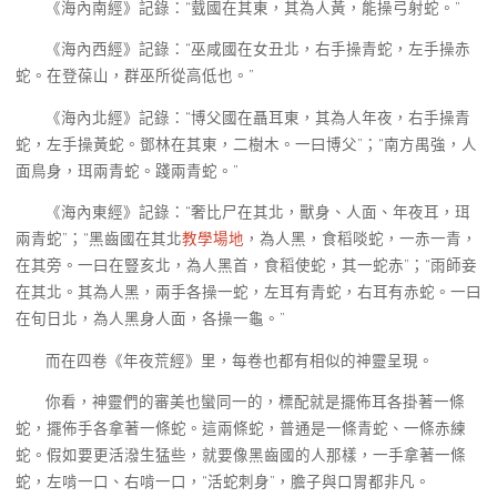
《海內南經》記錄：“臷國在其東，其為人黃，能操弓射蛇。”
《海內西經》記錄：“巫咸國在女丑北，右手操青蛇，左手操赤
蛇。在登葆山，群巫所從高低也。”
《海內北經》記錄：“博父國在聶耳東，其為人年夜，右手操青
蛇，左手操黃蛇。鄧林在其東，二樹木。一曰博父”；“南方禺強，人
面鳥身，珥兩青蛇。踐兩青蛇。”
《海內東經》記錄：“奢比尸在其北，獸身、人面、年夜耳，珥
兩青蛇”；“黑齒國在其北
教學場地
，為人黑，食稻啖蛇，一赤一青，
在其旁。一曰在豎亥北，為人黑首，食稻使蛇，其一蛇赤”；“雨師妾
在其北。其為人黑，兩手各操一蛇，左耳有青蛇，右耳有赤蛇。一曰
在旬日北，為人黑身人面，各操一龜。”
而在四卷《年夜荒經》里，每卷也都有相似的神靈呈現。
你看，神靈們的審美也蠻同一的，標配就是擺佈耳各掛著一條
蛇，擺佈手各拿著一條蛇。這兩條蛇，普通是一條青蛇、一條赤練
蛇。假如要更活潑生猛些，就要像黑齒國的人那樣，一手拿著一條
蛇，左啃一口、右啃一口，“活蛇刺身”，膽子與口胃都非凡。