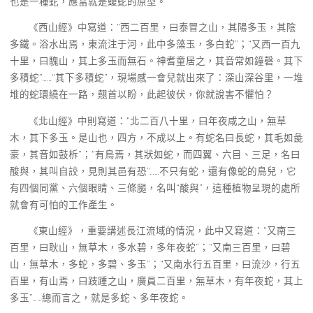
也是一種蛇，應當就是蝮蛇的原型。
《西山經》中寫道：“西二百里，曰泰冒之山，其陽多玉，其陰
多鐵。浴水出焉，東流注于河，此中多藻玉，多白蛇”；“又西一百九
十里，曰騩山，其上多玉而無石。神耆童居之，其音常如鐘磬。其下
多積蛇”……“其下多積蛇”，現場感一會兒就出來了：深山深谷里，一堆
堆的蛇環繞在一路，翹首以盼，此起彼伏，你就說害不懼怕？
《北山經》中則寫道：“北二百八十里，曰年夜咸之山，無草
木，其下多玉。是山也，四方，不成以上。有蛇名曰長蛇，其毛如彘
豪，其音如鼓柝”；“有鳥焉，其狀如蛇，而四翼、六目、三足，名曰
酸與，其叫自詨，見則其邑有恐”……不只有蛇，還有像蛇的鳥兒，它
有四個同黨、六個眼睛、三條腿，名叫“酸與”，這種植物呈現的處所
就會有可怕的工作產生。
《東山經》，重要講述長江流域的情況，此中又寫道：“又南三
百里，曰耿山，無草木，多水碧，多年夜蛇”；“又南三百里，曰碧
山，無草木，多蛇，多碧、多玉”；“又南水行五百里，曰流沙，行五
百里，有山焉，曰跂踵之山，廣員二百里，無草木，有年夜蛇，其上
多玉”……總而言之，就是多蛇、多年夜蛇。