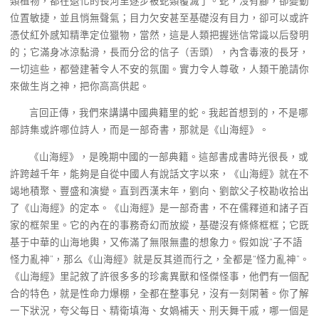
類植物，都在退化的長河里逐步被蛇類覆滅了。蛇，沒有腳，卻變動
位置敏捷，並且悄無聲氣；目力欠安甚至基礎沒有目力，卻可以或許
憑仗紅外感知精準定位獵物，當然，這是人類把握迷信常識以后發明
的；它滿身冰涼黏滑，長而分岔的信子（舌頭），內含毒液的長牙，
一切這些，都營建著令人不安的氛圍。實力令人尊敬，人類干脆請你
來做生肖之神，把你高高供起。
言回正傳，我們來講講中國典籍里的蛇。我起首想到的，不是哪
部詩集或許哪位詩人，而是一部奇書，那就是《山海經》。
《山海經》，是晚期中國的一部典籍。這部書成書時光很長，或
許跨越千年，能夠是自從中國人有說話文字以來，《山海經》就在不
竭地積聚、豐盛和演變。直到西漢末年，劉向、劉歆父子校勘收拾出
了《山海經》的定本。《山海經》是一部奇書，不在儒釋道和諸子百
家的框架里。它的內在的事務奇幻而放縱，基礎沒有條條框框；它既
基于中華的山海地輿，又佈滿了無限無盡的想象力。假如說“子不語
怪力亂神”，那么《山海經》就是反其道而行之，全都是“怪力亂神”。
《山海經》里記敘了許很多多的珍禽異獸和怪傑怪事，他們有一個配
合的特色，就是性命力爆棚，全都在整事兒，沒有一刻閑著。你了解
一下狀況，夸父每日、精衛填海、女媧補天、刑天舞干戚，哪一個是