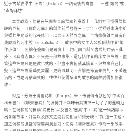
近于古希臘語中“汗青”（historia）一詞最後的寄義——一種“訊問”或
“查詢拜訪”。
本書認為，恰是在訊問與查詢拜訪的意義上，我們方可懂得蒲松
齡的巨制。《聊齋志異》的創作前后歷經三十余年，從描述東海中蛤
與蟹共生關系的冗長條目，以展示天然界之異，至情節復雜而具有自
我認識的元小說（metafiction），故事中的女主人公狐仙請作者“煩
作小傳”——無論在範圍仍是跨度上，均可謂百科全書式的作品。此
外，《聊齋志異》不只是一部故事集，還包括作者的序文與評論。盡
管這些評論凡是是教化式的，但盡不會俯就其讀者。與故事自己比
擬，這些評論辭藻更富麗、更晦澀難明，非論是佈滿豪情的、不著邊
沿的，或是滑稽幽默的，往往都使得讀者對故事的闡釋變得加倍復
雜。
但是，分歧于博爾赫斯（Borges）筆下佈滿傳奇顏色的“中國百
科全書”，《聊齋志異》的淵博并不料味著其排擠一切了了的邏輯范
疇。在蒲松齡的自稱“異史氏”以及書名“志異”中，“異”這一術語顯示
出各類故事、評論以及序文之間若何相互和諧分歧。“異”這一主題，
加之蒲松齡強盛的聲響與洞悉力，使得《聊齋志異》作為一部故事
集，盡非一種隨機的組合。現實上，我們可以說“異”是蒲松齡供給給