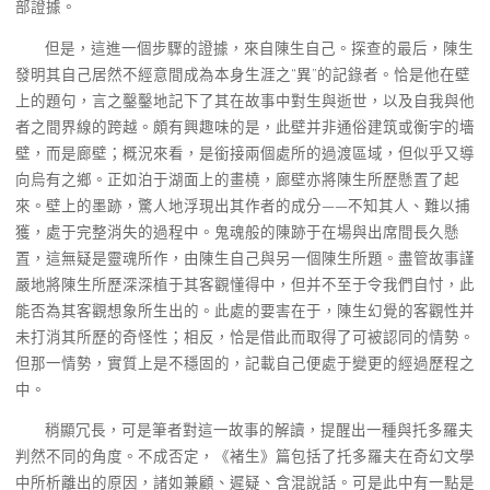
部證據。
但是，這進一個步驟的證據，來自陳生自己。探查的最后，陳生
發明其自己居然不經意間成為本身生涯之“異”的記錄者。恰是他在壁
上的題句，言之鑿鑿地記下了其在故事中對生與逝世，以及自我與他
者之間界線的跨越。頗有興趣味的是，此壁并非通俗建筑或衡宇的墻
壁，而是廊壁；概況來看，是銜接兩個處所的過渡區域，但似乎又導
向烏有之鄉。正如泊于湖面上的畫橈，廊壁亦將陳生所歷懸置了起
來。壁上的墨跡，驚人地浮現出其作者的成分——不知其人、難以捕
獲，處于完整消失的過程中。鬼魂般的陳跡于在場與出席間長久懸
置，這無疑是靈魂所作，由陳生自己與另一個陳生所題。盡管故事謹
嚴地將陳生所歷深深植于其客觀懂得中，但并不至于令我們自忖，此
能否為其客觀想象所生出的。此處的要害在于，陳生幻覺的客觀性并
未打消其所歷的奇怪性；相反，恰是借此而取得了可被認同的情勢。
但那一情勢，實質上是不穩固的，記載自己便處于變更的經過歷程之
中。
稍顯冗長，可是筆者對這一故事的解讀，提醒出一種與托多羅夫
判然不同的角度。不成否定，《褚生》篇包括了托多羅夫在奇幻文學
中所析離出的原因，諸如兼顧、遲疑、含混說話。可是此中有一點是