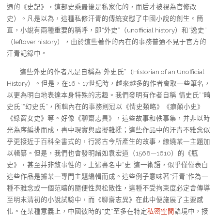
遷的《史記》，這部史乘最後是私家化的，而后才被視為官修改
史）。凡是以為，這種私修汗青的傳統安慰了中國小說的創生。簡
直，小說有兩種重要的稱呼，即“外史”（unofficial history）和“逸史”
（leftover history），由於這些著作的內在的事務普通不見于官方的
汗青記錄中。
這些外史的作者凡是自稱為“外史氏”（Historian of an Unofficial
History）。但是，在16、17世紀時，越來越多的作者會取一些筆名，
以更為明白地表達本身特殊的志趣。我們發明有作者自稱“情史氏”“畸
史氏”“幻史氏”，所輯內在的事務則冠以《情史類略》《癖顛小史》
《綠窗女史》等。好像《聊齋志異》，這些故事和軼事集，并非以時
光為序編排而成，書中現實與虛擬雜糅；這些作品中的汗青不雅念似
乎更接近于百科全書式的，行將古今所產生的故事，繚繞某一主題加
以輯纂。但是，我們也會發明諸如袁宏道（1568—1610）的《瓶
史》，甚至并非敘事性的。上述書名中“史”這一術語，似乎僅僅表白
這些作品是據某一專門主題編輯而成。這些例子意味著“汗青”作為一
種不雅念或一個范疇的隨便性與松散性，這種不受拘束度必定會傳導
至明末清初的小說試驗中，而《聊齋志異》在此中便施展了主要感
化。在某種意義上，中國彼時的“史”至多在特定
私密空間
語境中，接