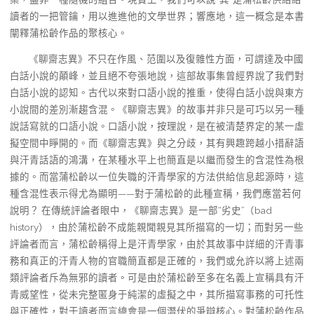
讀者的一把管鑰，用以進進他的文學世界；響應地，這一概念是本書
闡釋蒲松齡作品的聚核心。
《聊齋志異》不只在作風、范圍以及復雜性方面，可謂達及中國
白話小說的顛峰，並且絕不夸張地說，這部故事集曾經界說了我們對
白話小說的認知。古代以來對口語小說的推重，使得白話小說與東方
小說間的差別漸趨含混。《聊齋志異》的故事并非只是可巧以另一種
說話寫就的口語小說。口語小說，按理說，是在被清楚界定的某一虛
擬空間中睜開的。而《聊齋志異》與之分歧，其有興趣跨越小措辭語
與汗青話語的鴻溝，在某種水平上也簡直是以繼而發生的含混性為根
據的。而當蒲松齡以一位失職的汗青學家的方法供給信息起源時，這
種含混性表示得尤為顯明——對于蒲松齡的此種宣稱，我們應當若何
說明？ 在傳統評論者眼中，《聊齋志異》是一部“劣史”（bad
history），由於蒲松齡不成能親聞親見其所描寫的一切；而對另一些
評論者而言，蒲松齡稱得上是汗青學家，由於其故事中詳細的汗青事
務和真正的汗青人物的官職簡直都是正確的，我們或允許以將上述兩
類評論者斥為無邪的讀者。可是由於蒲松齡至多在名義上宣稱具有汗
青威望性，從未完整匿身于純潔的虛擬之中，其所描寫事務的可托性
與正確性，對于讀者而言總會是一個潛伏的爭辯核心。對蒲松齡作品