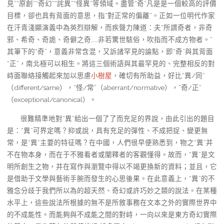
見”“原創”“奇幻”“詫異”“怪異”等領域。盡管“奇”凡是是一個較高的評價
目標，卻也具有背面的意思，指“對正常的偏離”。正如一位明代作家
在汗青淺顯演義中為英烈辯解，而疾聲力陳道：夫“所謂奇者，非奇
邪、希奇、奇詭、奇僻之奇……非若驚世駭俗，吹指而不成方物者。”
其筆下的“奇”，意義非常含混，又訴諸罕見的論點，即“奇”與其背面
“正”，南北極可以相生。將這三個術語與其最罕見的、完整相反的對
峙面聯絡接觸起來加以思慮
小樹屋
，確切有所助益，好比“異/同”
（different/same），“怪/常”（aberrant/normative），“奇/正”
（exceptional/canonical）。
很難精準地對“異”給出一個了了而充足的界說，由此引出的題目
是：“異”可界定嗎？抑或說，具有充足的彈性、不成把捉、變更無
常，是“異”主要的特征嗎？在中國，人們很早便熟悉到，物之“異”并
不在物本身，而在于不雅看者或闡釋者的客觀懂得。故而，“異”是文
明所創生之物，并在寫作與瀏覽中得以不竭更換新的資料；並且，它
是借助于文學與藝術手腕而發生的心思後果。在此意義上，“異”的不
雅念分歧于我們所以為的超天然、奇幻或許巧妙之類的說法。在某種
水平上，這些說法所根據的無不是所敘事務在文本之外的實際世界中
的不成能性。而能夠與不成能之間的對峙，一向以來是東方奇幻實際