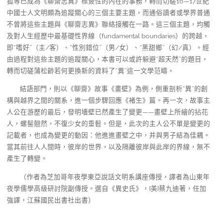
狐等已成為《聊齋志異》標簽性的內在的事務，轉而切磋16—17世紀
中國士人文明頗為追蹤關心的三個主要主題，而通俗讀者或學界普通
不曾將這些主題與《聊齋志異》聯絡接觸在一路。這三個主題，均觸
及對人生經歷中最基礎性界線（fundamental boundaries）的跨越，
即“嗜好”（主/客）、“性別錯位”（男/女）、“黑甜鄉”（幻/真）。經
由過程對這些主題的追蹤關心，本書可以或許躲避“超天然”的題目，
轉而切磋蒲松齡若何更換新的資料了“異”這一文學范疇。
結語部門，則以《聊齋》故事《畫壁》為例，側重剖析“異”的創
構與越界之間的關系，進一個步驟回應《褚生》篇。再一次，故事主
人公在游歷的最后，發明墻壁已然產生了變更——畫壁上所繪的拈花
人，螺髻翹然，不復少女的垂髫。但是，此次的主人公不單是變更的
記載者，也成為變更的動因：他進進畫壁之中，并與男子結為佳耦。
當其前往人人間時，彼岸的世界，以及隔離彼岸與此岸的界線，無不
產生了轉變。
（作者為芝加哥年夜學東亞說話文明系講座傳授，譯者為山東年
夜學儒學高級研討院副傳授。選自《異史氏》，[美]蔡九迪著，任加
強譯，江蘇國民出書社出書）