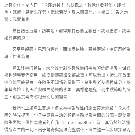
近身而仆。家人曰：“令郎憊矣！”共扶拽之。轉覺仆者非他，即己
也。既起，見褚生在旁，惚惚若夢。屏人而研討之。褚曰：“告之勿
驚：我實鬼也。”
來日誥日凌晨，訪李姬，則得知其已逝世數日。故地重游，故事
如許持續道：
又至皇親園，見題句猶存，而淡墨依稀，若將磨滅。始悟題者為
魂，作者為鬼。
陳生終極的覺悟，天然源于對本身經過的事況的甦醒思考，但異
樣也領導我們從另一維度從頭研讀全部故事。可以看出，褚生在故事
中自始至終是鬼，在陳生不知情的情形下，褚生與老友變換成分，以
報其高誼；劉天若與唱曲助興的李姬，異樣也是鬼，而中秋節時的陳
生，則是其與肉體相分別后的靈魂。
我們也正如陳生普通，被故事中誤導性的原因帶進邪路：令人不
解的時光提醒、句子中顯性主語的頻仍省略以及空間的分隔。即使當
陳生面臨一個作為他者的自我（himself as other）時，其仍然無法懂
得所產生的一切。出于驚奇與無法完整信任，陳生進一個步驟探尋內