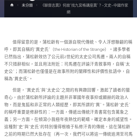
Home
未分類
《聊齋志異》何故“找九宮格講座異”？–文史–中國作家
網
值得留意的是，蒲松齡有一個源自現代傳統、令人浮想聯翩的稱
呼，即其自稱的“異史氏”（the Historian of the Strange）。諸多學者
已然指出，蒲松齡效仿了公元前2世紀的太史公司馬遷。兩人的自稱
不只措辭相似，並且用法附近：司馬遷在評論汗青敘事時，自稱“太
史公”；而蒲松齡也僅僅是在故事所附的闡釋性和評價性批語中，自
稱為“異史氏”。
但是，“異史氏”與“太史公”之間的有興趣回響，激起了讀者的獵
奇心，由於蒲松齡所評論的主題并非軍國年夜事抑或顯赫的政治人
物，而是鬼狐和非正常的人類經歷，即其所謂的“異”。蒲松齡“史氏”
的稱呼重要是修辭性的：一方面，傳遞出傳統汗青書寫包含萬象之
義；另一方面，在傾瀉小我極年夜熱忱的範疇，確定本身的威望性。
這種對“史”與“史氏”的特別懂得根植于私修汗青的傳統，這在蒲松齡
之前的時期已然大批存在（再一次，我們可以將這一傳統追溯至司馬