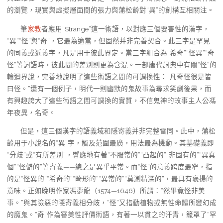
的瀏覽，現實與虛擬層面間的張力與蒲松齡對“異”的創構互相關注。
筆
家教
者應用“Strange”這一術語，以對應三個要害性的漢字，
“異”“怪”與“奇”，它最為適當，但固然并非完善契合。此三字是罕見
的同義或近義字，凡是用于彼此界定。當三字組合為“希奇”“怪異”“奇
怪”等詞語時，彼此間的差別則更為含混。一部唐代詞典中有關“怪”的
輪迴界說，完善地說明了這些術語之間的可調換性：“凡奇怪很是皆
曰怪。”還有一個例子，明代一則幽默的鬼故事為尋求笑劇後果，而
有興趣誇大了這些術語之間可調換的實質，不信鬼神的故事主人公馮
年夜異，名奇。
但是，這三個漢字的語義域和隱寄義并非完整雷同。此中，蒲松
齡用于小說名的“異”字，觸及范圍最廣，用法最為機動。其基礎義即
“分歧”或“有所差別”，響應地有著“不服常的”“凸起的”“非固有的”“異真
個”“怪僻的”等寄義——總之是異乎平常。而“怪”的意義跨度最窄，指
的是“怪異的”“希奇的”“畸形的”“異常的”“莫測精深的”，最具有褒揚的
意味。正如晚明作家馮夢龍（1574—1646）所謂：“然畢竟怪非美
事。”與其險惡的隱寄義相分歧，“怪”又指動植物或無性命體所變幻成
的魔鬼。“奇”作為審美性評價術語，有著一以貫之的汗青，籠罩了“罕