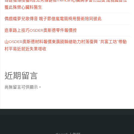
獲此殊榮心臟科醫生
偶戲織夢兒歌傳音 親子節億嵐電競椅用藝術陪同彼此
造車路上技巧OSDER奧斯德零件報價控
山OSDER奧斯德材料報價東廣饒縣總助力村落復興 “共富工坊”帶動
村平易近就近失業增收
近期留言
尚無留言可供顯示。