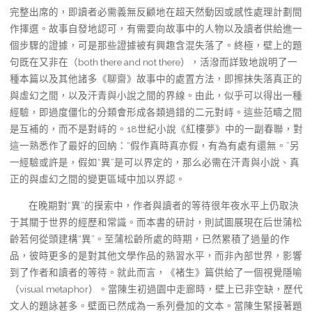
完整出席的，即讀者必需義無反顧地在超天然動因或感性處理計劃間
作擇選。故事自發地認可，有需要向故事中的人物以及讀者供給進一
個步驟的證據，可是那些證據被有興趣含混失落了。終極，壁上的題
句既在又非在（both there and not there），活潑而詳致地說明了一
種本篇以及其他諸多《聊齋》故事中的處置方法，即擦抹失落真正的
與虛幻之間，以及汗青與小說之間的界線。由此，似乎可以得出一種
經驗，即過度僵化的分類會形成各類過錯的二元對峙。這些范疇之間
是互補的，而不是對峙的。18世紀小說《紅樓夢》中的一副春聯，對
這一熟悉作了最好的回納：“假作真時真亦假，有為有處有還無。”另
一經驗或許是，假如“異”是可以界定的，那么必需在汗青與小說、真
正的與虛幻之間的變更區域中加以界認。
在晚期對“異”的摸索中，作者與讀者的等待很年夜水平上仍取決
于其關于世界的經歷和常識。而本書的研討，則試圖展現在后世蒲松
齡若何從頭建構“異”。至蒲松齡所處的時期，已然累積了過量的作
品，彼時更多的是對其他文學作品的熟習水平，而非內部世界，影響
到了作者和讀者的等待。就此而言，《褚生》篇供給了一個視覺隱喻
（visual metaphor）。當陳生初過園中走廊時，壁上已非空缺，歷代
文人的題詠甚多。壁面已然成為一系列疊加的文本。當陳生緊接著題