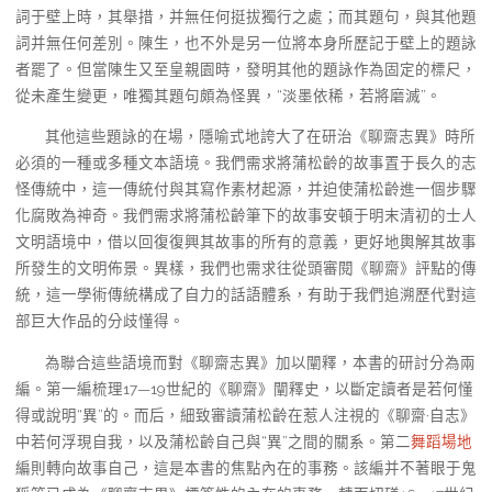
詞于壁上時，其舉措，并無任何挺拔獨行之處；而其題句，與其他題
詞并無任何差別。陳生，也不外是另一位將本身所歷記于壁上的題詠
者罷了。但當陳生又至皇親園時，發明其他的題詠作為固定的標尺，
從未產生變更，唯獨其題句頗為怪異，“淡墨依稀，若將磨滅”。
其他這些題詠的在場，隱喻式地誇大了在研治《聊齋志異》時所
必須的一種或多種文本語境。我們需求將蒲松齡的故事置于長久的志
怪傳統中，這一傳統付與其寫作素材起源，并迫使蒲松齡進一個步驟
化腐敗為神奇。我們需求將蒲松齡筆下的故事安頓于明末清初的士人
文明語境中，借以回復復興其故事的所有的意義，更好地輿解其故事
所發生的文明佈景。異樣，我們也需求往從頭審閱《聊齋》評點的傳
統，這一學術傳統構成了自力的話語體系，有助于我們追溯歷代對這
部巨大作品的分歧懂得。
為聯合這些語境而對《聊齋志異》加以闡釋，本書的研討分為兩
編。第一編梳理17—19世紀的《聊齋》闡釋史，以斷定讀者是若何懂
得或說明“異”的。而后，細致審讀蒲松齡在惹人注視的《聊齋·自志》
中若何浮現自我，以及蒲松齡自己與“異”之間的關系。第二
舞蹈場地
編則轉向故事自己，這是本書的焦點內在的事務。該編并不著眼于鬼