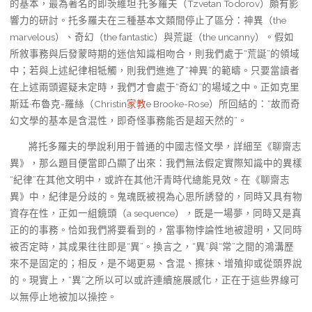
的基本，最為著名的即茨維坦·托多羅夫（Tzvetan Todorov）頗有影
響力的研討。托多羅夫在三種基本文類間停止了區分：神異（the
marvelous）、奇幻（the fantastic）與荒誕（the uncanny）。假如
所敘事務與后發蒙時期的迷信知識相吻合，則我們處于“荒誕”的領域
中；若與上述紀律相牴觸，則我們進進了“神異”的範疇。只要當讀者
在上述兩頭遲疑未定時，我們才會處于“奇幻”的場域之中。正如克里
斯廷·布魯克-羅絲（Christin
家教
e Brooke-Rose）所回結的：“故而奇
幻文學的基本是含混性，即奇怪事務能否是超天然的”。
將托多羅夫的學說利用于普通的中國志怪文學，詳細至《聊齋志
異》，那么題目便當即凸顯了出來：我們無法假定實際知識中的異樣
“紀律”在其他文明中，或許在其他汗青時代總能見效。在《聊齋志
異》中，紀律是分歧的。鬼魂既被視為心思所誘發的，同時又具有物
資存在性，正如一組鏡頭（a sequence），既是一場夢，同時又是真
正的的事務。恰如我們將要看到的，當事物悖論性地被證明，又同時
被否定時，其成果往往即是“異”。換言之，“異”與“常”之間的鴻溝歷
來不是固定的；相反，是不竭更易、含混、擦抹、增殖抑或從頭界說
的。現實上，“異”之所以可以或許連續施展感化，正在于這些界線可
以無停止地被加以操控。