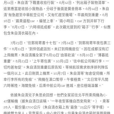
月11日，朱自清“下戰書收拾行裝”。6月12日，“列出箱子裝物清單”。
這里應當是收拾小我物品，分歧于後面是黌舍冊本。6月14日，朱自
清“匆急趕至中華航空公司，又匆忙趕至機場”。早晨飛到重慶。6月
16日，“晨乘遠程car ，編號上車”。“兩小時后，car 方到并卸下行
李。”6月17日，“六時頃抵成都”。此次觀光提到的“箱子”“行李”，似應
包含朱自清衣箱在內。
7月23日，“往郵局寄書十七包”。7月24日，“到郵局寄年夜包裹三
件”。8月11日，“到伴侶處話別。未訂到飛機座位”。因在成都沒有訂
上飛機票，朱自清攜全家于8月19日“由蓉赴渝”。8月20日，“薄暮抵
重慶”。8月23日，“上午寄包裹”。10月5日，“往中航公司稱行李，一
切均甚匆促”。朱自清到重慶后原告知，等候航班需求依序排列隊伍
一個月以上，此日剛買上機票。10月7日，朱自清等“匆倉促伺機，所
幸行李所有的免檢”。“飛機在漢口暫停，午餐極貴。”“北日常平凡間
六時著陸。海關免檢，后乘中航公司car 進城，座位極端溫馨。”
依據朱自清兒子朱思俞回想，他們全家前往北平所乘飛機為C-
47運輸機（據朱自清日誌稱，“一年夜型客機自西安飛來”。），乘客
28人，載份量2700公斤（朱自清衣箱上有“最急”“25公斤”等字樣）。
機艙雙方坐人，背靠窗戶。中心放行李，估量朱自清衣箱就是跟飛機