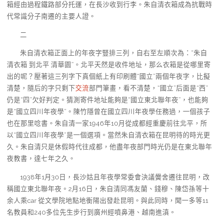
箱經由過程鐵路部分托運，在長沙收到行李。朱自清衣箱成為抗戰時
代常識分子南遷的主要人證。
二
朱自清衣箱正面上的年夜字豎排三列，自右至左順次為：“朱自
清衣箱 到北平 清華園”。北平天然是收件地址，那么衣箱是從哪里寄
出的呢？壓著這三列字下真個紙上有印刷體“國立”兩個年夜字，比擬
清楚，隨后的字只剩下
交流
部門筆畫，看不清楚，“國立”后面是“西”
仍是“四”欠好判定。猜測寄件地址能夠是“國立東北聯年夜”，也能夠
是“國立四川年夜學”。陳竹隱曾在國立四川年夜學任務過，一個孩子
也在那里唸書。朱自清一家1946年10月從成都經重慶前往北平，所
以“國立四川年夜學”是一個選項。當然朱自清衣箱在昆明待的時光更
久。朱自清只是休假時代往成都，他盡年夜部門時光仍是在東北聯年
夜教書，達七年之久。
1938年1月30日，長沙姑且年夜學常委會決議黌舍遷往昆明，改
稱國立東北聯年夜。2月16日，朱自清同馮友蘭、錢穆、陳岱孫等十
余人乘car 從文學院地點地衡陽出發赴昆明。與此同時，聞一多等11
名教員和240多位先生步行到廣州經噴鼻港、越南進滇。