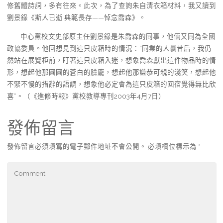
修舊體詩詞，多有往來。此次，為了查詢朱自清衣箱材料，我又讀到
劉景錄《斯人已逝 典範長存——悼念喬森》。
中心黨校文史部原主任劉景錄是朱喬森的同事，他倆又同為全國
政協委員。他回想見到這只皮箱時的情況：“同業的人曩昔后，我仍
然站在展覽柜前，盯著這只皮箱入迷，想象喬森獻出這件物品時的情
形，想起他那圓圓的蒼白的臉龐，想起他那謙恭可親的淺笑，想起他
不緊不慢的措辭的語調，想象他必定會為這只皮箱的回宿覺得無比欣
喜”。（《進修時報》黨校教導專刊2003年4月7日）
發佈留言
發佈留言必須填寫的電子郵件地址不會公開。
必填欄位標示為
*