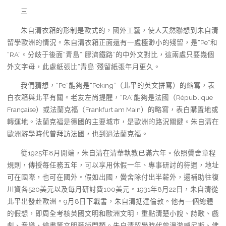
三
朱自清衣箱的形制是歐式的，國外工藝，使人天然聯想到朱自清
留學歐洲的情況。朱自清衣箱正面還有一處極渺小的殘留，是“Pe”和
“RA”。分歧于後面“青島”“膠濟鐵路”的中外文對比，這兩處只要幾個
外文字母，此處紙張比“青島”殘留紙張年月更久。
我們猜想，“Pe”能夠是“Peking”（北平的英文拼寫）的縮寫，表
白衣箱與北平有關。老友左尚提醒，“RA”能夠是法國（République
Française）或法蘭克福（Frankfurt am Main）的略寫，表白購置地或
轉運地。法蘭克福是德國的主要城市，是歐洲的路況關鍵。朱自清在
歐洲游學時代曾拜訪法國，也到過法蘭克福。
從1925年8月開端，朱自清在清華執教已滿六年。依照黌舍章程
規則，傳授每任務五年，可以享用休假一年、專事研討的待遇，地址
可在國際，也可在國外。假如出國，黌舍除付出半薪外，還補助往復
川資各520美元以及每月研討費100美元。1931年8月22日，朱自清從
北平出發赴歐洲。9月8日下戰書，朱自清抵達倫敦。他有一個總體
的假想，即周全考核英國文明和歐洲文明，重點清楚小說、詩歌、戲
劇、音樂、繪畫等文明藝術門類。朱自清留學時代曾漫游威尼斯、佛