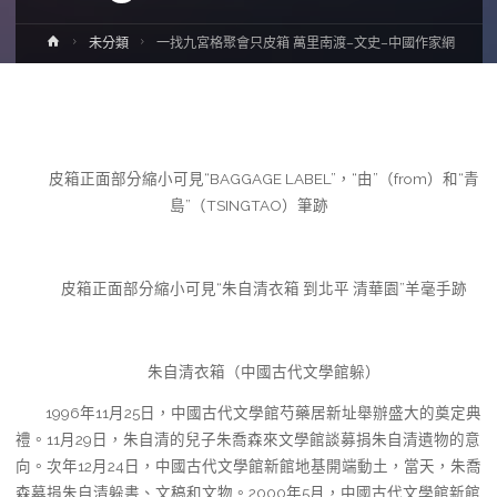
Home
未分類
一找九宮格聚會只皮箱 萬里南渡–文史–中國作家網
皮箱正面部分縮小可見“BAGGAGE LABEL”，“由”（from）和“青
島”（TSINGTAO）筆跡
皮箱正面部分縮小可見“朱自清衣箱 到北平 清華園”羊毫手跡
朱自清衣箱（中國古代文學館躲）
1996年11月25日，中國古代文學館芍藥居新址舉辦盛大的奠定典
禮。11月29日，朱自清的兒子朱喬森來文學館談募捐朱自清遺物的意
向。次年12月24日，中國古代文學館新館地基開端動土，當天，朱喬
森募捐朱自清躲書、文稿和文物。2000年5月，中國古代文學館新館