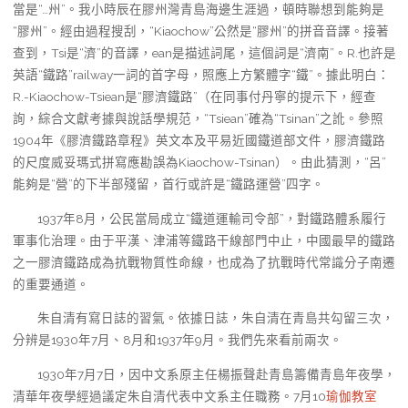
當是“…州”。我小時辰在膠州灣青島海邊生涯過，頓時聯想到能夠是
“膠州”。經由過程搜刮，“Kiaochow”公然是“膠州”的拼音音譯。接著
查到，Tsi是“濟”的音譯，ean是描述詞尾，這個詞是“濟南”。R.也許是
英語“鐵路”railway一詞的首字母，照應上方繁體字“鐵”。據此明白：
R.-Kiaochow-Tsiean是“膠濟鐵路”（在同事付丹寧的提示下，經查
詢，綜合文獻考據與說話學規范，“Tsiean”確為“Tsinan”之訛。參照
1904年《膠濟鐵路章程》英文本及平易近國鐵道部文件，膠濟鐵路
的尺度威妥瑪式拼寫應勘誤為Kiaochow-Tsinan）。由此猜測，“呂”
能夠是“營”的下半部殘留，首行或許是“鐵路運營”四字。
1937年8月，公民當局成立“鐵道運輸司令部”，對鐵路體系履行
軍事化治理。由于平漢、津浦等鐵路干線部門中止，中國最早的鐵路
之一膠濟鐵路成為抗戰物質性命線，也成為了抗戰時代常識分子南遷
的重要通道。
朱自清有寫日誌的習氣。依據日誌，朱自清在青島共勾留三次，
分辨是1930年7月、8月和1937年9月。我們先來看前兩次。
1930年7月7日，因中文系原主任楊振聲赴青島籌備青島年夜學，
清華年夜學經過議定朱自清代表中文系主任職務。7月10
瑜伽教室