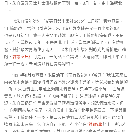
日，朱自清乘天津丸津滬航班南下到上海。8月上旬，由上海返北
平。
《朱自清年譜》（光亮日報出書社2010年11月版）第77頁載，
“王統照說：‘當他（引者注：朱自清）與李健吾兄一同出國的那年，
也是八月初旬，他一人由北平赴滬（原注：王統照記憶有誤，不是
1931年，當為1930年。不是由北平赴滬，當為由滬返平。）突然興
奮，搭船顛末青島住了兩天。’”《朱自清年譜》對時光的辨析是正確
的，
會議室出租
可是后面一句話不合錯誤。因這兩次，即自北平至上
海一往一返，朱自清都曾在青島勾留。
1930年9月13晝夜，朱自清在《南行雜記》中寫道：“我往來來往
兩次顛末青島。船停的時光雖不算少卻也不算多，所以只看到青島的
一角”。朱自清由北平赴上海顛末青島時，只待了5個小時：“往時過
青島，船才停五點鐘”。（《南行雜記》）這是途經。逗留時光雖
短，朱自清仍是忙里偷閑游覽了匯泉海濱浴場，想洗個海水澡，但
“一向到回來時才洗了”。朱自清由上海前往北平路過青島，下船與楊
振聲、王統照住了一夜，第二天由他們二人送往船埠上船。1930年
這兩次顛末青島，朱自清自己下船，行李仍在
1對1教學
船上，所以行
李上不該有“青島”字樣標誌，并且同“膠濟鐵路”也不曾產生關系。那