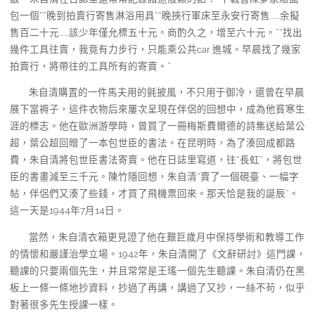
包一個”“晚到拍賣行寄售淋浴用具”“晚挾行軍床至永安行寄售……余擬
售百二十元……該少年僅允標五十元。商酌久之，增至六十元。”“找出
幾件工具往賣，我竟有力步行，只能乘公共car 進城。早晨找了幾家
拍賣行，將帶往的工具所有的寄賣。”
朱自清購置的一件馬夫用的氈披風，不只用于御冷，還曾在早晨
展下當褥子，這件衣物后來屢次呈現在伴侶的回想中，成為他貧寒生
涯的標志。他在歐洲游學時，曾買了一冊梅斯費爾德的詩集送給葉公
超，葉公超回贈了一本包世臣的書法。在昆明時，為了湊回成都路
費，朱自清將包世臣書法寄賣。他在日誌里寫道，往“長虹”，將包世
臣的書畫減至三千元。陳竹隱回想，朱自清“賣了一個硯臺、一幅字
帖，伴侶們又湊了些錢，才買了飛機票回來。那天恰是我的誕辰”。
這一天是1944年7月14日。
當然，朱自清衣箱更見證了他在艱巨歲月中保持學術和教導工作
的情懷和嚴謹治學立場。1942年，朱自清開了《文辭研討》這門課，
聽課的只要兩個先生，并且常常是王瑤一個先生聽課。朱自清仍在黑
板上一條一條地抄資料，抄過了再講，講過了又抄，一絲不茍，似乎
對著很多先生授課一樣。