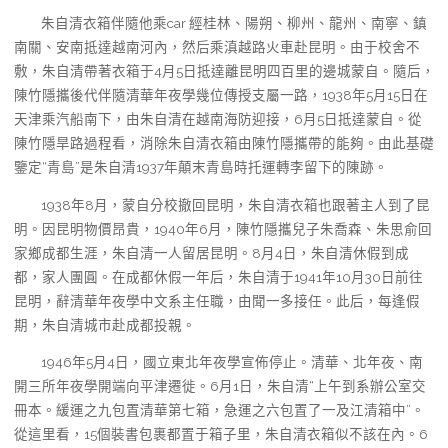
朱自清衣箱伴隨他乘car 經桂林、陽朔、柳州、龍州、南寧、鎮
南關、安南抵達越南河內，然后乘滇越路火車赴昆明。由于校舍不
敷，朱自清帶著衣箱于4月5日抵達離昆明四百里的邊城蒙自。隨后，
陳竹隱攜後代伴隨清華年夜學幾位傳授支屬一路，1938年5月15日在
天津乘汽船南下，由朱自清在越南海防迎接，6月5日抵達蒙自。從
陳竹隱旱路過程看，消除朱自清衣箱由陳竹隱攜帶的能夠。由此基礎
鑒定“青島”是朱自清1937年顛末青島時托運轉李留下的陳跡。
1938年8月，蒙自分校撤回昆明，朱自清衣箱也跟著主人到了昆
明。因昆明物價昂貴，1940年6月，陳竹隱攜兒子朱喬森、朱思俞回
家鄉成都生涯，朱自清一人留居昆明。8月4日，朱自清休假到成
都，家人團圓。在成都休假一年后，朱自清于1941年10月30日前往
昆明，辭清華年夜學中文系主任職，由聞一多接任。此后，每逢假
期，朱自清城市赴成都投親。
1946年5月4日，國立東北年夜學宣佈停止。清華、北年夜、南
開三所年夜學開端向平津遷徙。6月1日，朱自清“上午到系辦公室交
冊本。緩運之九包置清華第七箱，急運之六包置了一及江清箱中”。
從這里看，15個裝書包裹都置于箱子里，朱自清衣箱似不該在內。6