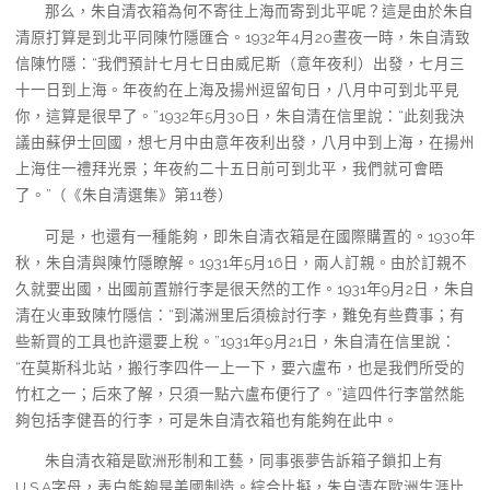
那么，朱自清衣箱為何不寄往上海而寄到北平呢？這是由於朱自
清原打算是到北平同陳竹隱匯合。1932年4月20晝夜一時，朱自清致
信陳竹隱：“我們預計七月七日由威尼斯（意年夜利）出發，七月三
十一日到上海。年夜約在上海及揚州逗留旬日，八月中可到北平見
你，這算是很早了。”1932年5月30日，朱自清在信里說：“此刻我決
議由蘇伊士回國，想七月中由意年夜利出發，八月中到上海，在揚州
上海住一禮拜光景；年夜約二十五日前可到北平，我們就可會晤
了。”（《朱自清選集》第11卷）
可是，也還有一種能夠，即朱自清衣箱是在國際購置的。1930年
秋，朱自清與陳竹隱瞭解。1931年5月16日，兩人訂親。由於訂親不
久就要出國，出國前置辦行李是很天然的工作。1931年9月2日，朱自
清在火車致陳竹隱信：“到滿洲里后須檢討行李，難免有些費事；有
些新買的工具也許還要上稅。”1931年9月21日，朱自清在信里說：
“在莫斯科北站，搬行李四件一上一下，要六盧布，也是我們所受的
竹杠之一；后來了解，只須一點六盧布便行了。”這四件行李當然能
夠包括李健吾的行李，可是朱自清衣箱也有能夠在此中。
朱自清衣箱是歐洲形制和工藝，同事張夢告訴箱子鎖扣上有
U.S.A字母，表白能夠是美國制造。綜合比擬，朱自清在歐洲生涯比