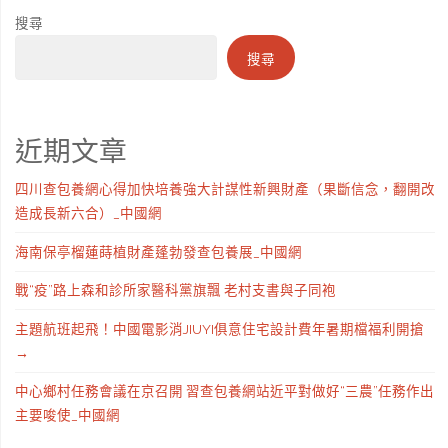
搜尋
搜尋
近期文章
四川查包養網心得加快培養強大計謀性新興財產（果斷信念，翻開改
造成長新六合）_中國網
海南保亭榴蓮蒔植財產蓬勃發查包養展_中國網
戰“疫”路上森和診所家醫科黨旗飄 老村支書與子同袍
主題航班起飛！中國電影消JIUYI俱意住宅設計費年暑期檔福利開搶
→
中心鄉村任務會議在京召開 習查包養網站近平對做好“三農”任務作出
主要唆使_中國網