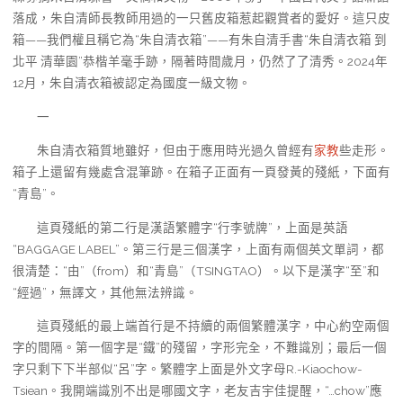
落成，朱自清師長教師用過的一只舊皮箱惹起觀賞者的愛好。這只皮
箱——我們權且稱它為“朱自清衣箱”——有朱自清手書“朱自清衣箱 到
北平 清華園”恭楷羊毫手跡，隔著時間歲月，仍然了了清秀。2024年
12月，朱自清衣箱被認定為國度一級文物。
一
朱自清衣箱質地雖好，但由于應用時光過久曾經有
家教
些走形。
箱子上還留有幾處含混筆跡。在箱子正面有一頁發黃的殘紙，下面有
“青島”。
這頁殘紙的第二行是漢語繁體字“行李號牌”，上面是英語
“BAGGAGE LABEL”。第三行是三個漢字，上面有兩個英文單詞，都
很清楚：“由”（from）和“青島”（TSINGTAO）。以下是漢字“至”和
“經過”，無譯文，其他無法辨識。
這頁殘紙的最上端首行是不持續的兩個繁體漢字，中心約空兩個
字的間隔。第一個字是“鐵”的殘留，字形完全，不難識別；最后一個
字只剩下下半部似“呂”字。繁體字上面是外文字母R.-Kiaochow-
Tsiean。我開端識別不出是哪國文字，老友吉宇佳提醒，“…chow”應