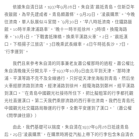
依據朱自清日誌，1937年9月28日，朱自清“晨抵青島。住新亞年
夜飯館，為早先建成者。青島頗蕭條”。9月29日，“凌晨購票”。“今晚
往濟南，單人臥展似斗室間。”9月30日，“早八時抵濟南，住鐵路飯
館。10時半乘津浦路車”。“晚十一時半抵徐州，3時頃，換隴海路
車。”10月1日，“下戰書抵陳橋，換乘平漢路火車”。2日，“晨抵漢
口，下榻揚子江旅店”。3日晚乘武長線車，4日午時抵長沙。7日，
“行李運到”。
我們且來參考朱自清的同事兼老友蕭公權那時的過程。蕭公權比
朱自清晚幾天分開北平，于1937年10月9日由北平到天津。“那時津
浦、平漢等路不克不及全線通行，只好從天津坐海船到青島，然后坐
火車經膠濟路到濟南，經津浦路到徐州，經隴海路到鄭州，經平漢路
到漢口。”“在青島中國觀光社接待所住下，把比擬粗笨的行李都托觀
光社直運漢口。第二天我們乘膠濟路的西行車往濟南。我們在青島托
中國觀光社交鐵路局聯運的行李，全數平安運到了漢口。”（蕭公權
《問學諫往錄》）
由此，我們基礎可以揣度，朱自清在1937年9月28日抵達青島
后，29日“凌晨購票”，在購票時將從汽船上帶下的行李包含朱自清衣