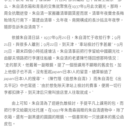
么，朱自清衣箱和青島的交集就聚焦在1937年9月此次觀光。那時，
周全抗戰迸發，朱自清一家搬離清華園賃屋而居。清華年夜黌舍長梅
貽琦先行南下，籌建由清華、北年夜、南開構成的長沙姑且年夜學，
隨即告訴朱自清南下。
依據朱自清日誌，1937年9月20日，朱自清忙于收拾行李；9月
21日，與很多人離別；9月22日，到天津，“車站檢討行李甚嚴”。9月
25日，顛末四個小時抵達塘沽，朱自清事前把行李留給中國觀光社，
由腳夫領路把行李運往船艙。朱自清的老婆陳竹隱回想那時情況：
“走的那天，他戴著一副眼鏡，提了一個授課用不顯眼的舊皮包，加
上他個子也不高，沒有惹起japan(日本)人的留意，總算躲過了
japan(日本)人的搜尋”。（陳竹隱《追想朱自清》）而朱自清在《出
北平記》中也寫道：“由於想免除天津站上檢討的費事，便將一切行
李都扣牌子，到天津后只需叫旅店里人往取就成。”
由上可知，朱自清為了迴避仇敵檢討，手提平凡上課用的包，而
把行李交給觀光社托運。在1997年朱喬森捐贈的朱自清遺物中，除了
衣箱，還有一副黑邊的圓圓的眼鏡、一個書架和一只放課本的舊公函
皮包。