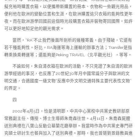
擬充裕時購置衣箱，以便攜帶新購置的冊本、衣物和一些觀光用品，
便利他在歐洲的變動位置和生涯，在歐洲購置這只衣箱的能夠性更年
夜。而在歐洲游學回國前這個時光段購置衣箱并裝物寄回國際，如許
可以更好地知足他的觀光需求。
當然，“RA”不止我們後面所剖析的幾種寄義，由于殘破，它還有
若干種能夠性。好比，RA海運等海上運輸的辦事方法；Transfer是指
轉乘換乘轉運等；還能夠是Peking TRAVEL（北平觀光社），等等。
不論如何，朱自清衣箱在歐洲的活動，不只見證了朱自清的歐洲
游學經過的事況，也反應了20世紀30年月中國常識分子與歐洲的文
明交通，合適國度一級文物“反應中外文明交通特殊主要代表性文物”
的界定。
四
2002年4月5日，恰是清明節，中共中心黨校中共黨史教研部原
常務副主任、傳授、博士生導師朱喬森往世。4月11日，朱喬森屍體
送別典禮在八寶山反動公墓蘭花廳舉辦。我當時作為中共黨史專門研
究碩士研討生也餐與加入了送別典禮。那時，我也曾隨劉景錄教員進