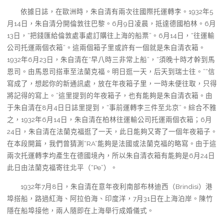
依據日誌，在歐洲時，朱自清有兩次往國際托運轉李。1932年5
月14日，朱自清分開倫敦往巴黎。6月9日凌晨，抵達德國柏林。6月
13日，“把錢匯給倫敦處事處訂購往上海的船票”。6月14日，“往運輸
公司托運兩個衣箱”。這兩個箱子里或許有一個就是朱自清衣箱。
1932年6月23日，朱自清在“早八時三非常上船”，“須晚十時才幹到馬
恩司。由馬恩司搭車至法蘭克福。明日逛一天，后天到瑞士往。”“信
寫成了，想起你的新通訊處，放在年夜箱子里，一時未便往取，只得
將記得的寫上。”這里提到的年夜箱子，也有能夠是朱自清衣箱。由
于朱自清在8月4日日誌里提到，“事前運轉李三件至北京”。綜合不雅
之，1932年6月14日，朱自清在柏林往運輸公司托運兩個衣箱；6月
24日，朱自清在法蘭克福逛了一天，此日能夠又寄了一個年夜箱子。
在本段開篇，我們曾猜測“RA”能夠是法國或法蘭克福的略寫。由于這
兩次托運轉李均產生在德國境內，所以朱自清衣箱有能夠是6月24日
此日由法蘭克福寄往北平（“Pe”）。
1932年7月8日，朱自清在意年夜利南部布林迪西（Brindisi）港
埠搭船，路過紅海、阿拉伯海、印度洋，7月31日在上海泊岸。陳竹
隱在船埠接他，兩人隨即在上海舉行成婚儀式。