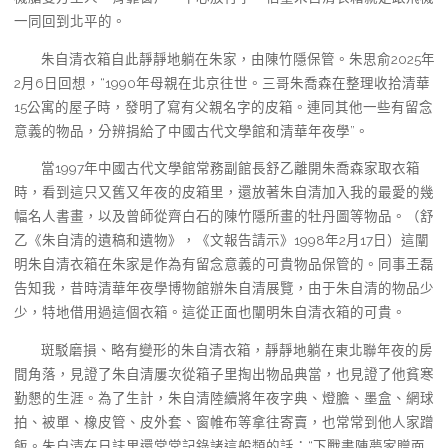
一同回到北平的。
朱自清衣箱自此靜靜地躺在朱家，由陳竹隱保管。朱思俞2025年
2月6日回想，“1990年母親在北京往世。三哥朱喬森在整理收拾清華
15公寓的屋子時，發明了寫有父親名字的皮箱。連同其他一些有留念
意義的物品，分辨捐給了中國古代文學館和清華年夜學”。
當1997年中國古代文學館常務副館長舒乙離開朱喬森家取衣箱
時，看到這只又舊又年夜的皮箱里，還放著朱自清加入我的最愛的幾
幅名人書畫，以及曾師從齊白石的陳竹隱所畫的牡丹圖等物品。（舒
乙《朱自清的遺稿和遺物》，《文報告請示》1998年2月17日）這闡
明朱自清衣箱在朱家是作為有留念意義的可貴物品保管的。同事王磊
告知我，昔時清華年夜學博物館辦朱自清展覽，由于朱自清的物品少
少，特地借用過這個衣箱。這從正面也闡明朱自清衣箱的可貴。
斑駁磨損、略有變形的朱自清衣箱，靜靜地躺在東北聯年夜的房
間角落，見證了朱自清屢次從箱子里掏出物品典當，也見證了他貧寒
勤懇的生涯。為了生計，朱自清陸續將年夜字典、燈膽、墨盒、網球
拍、被單、橡皮管、皮外套、窗帷布等拿往寄賣，也常常到他人家蹭
飯。朱自清在日誌里還常常記錄諸這般類的話：“下戰書陳夢家贈面