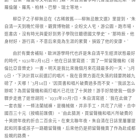
羅倫薩、羅馬、柏林、巴黎、瑞士等地。
柳亞子之子柳無忌在《古稀敘舊——柳無忌散文選》里提到，“朱
自清一天到晚忙得很，觀賞博物館，企盼文人宅，游公園，跑市場，
逛書店，沒有時光與愛好到男子學院往聽德國文學史”。“那時辰，他
身材好，游行高，不意后來竟為生涯的累贅，損毀了他的安康。”
由於有黌舍補貼，歐洲游學時代也許是朱自清平生經濟狀態最好
的時代。1932年2月15日，他在日誌里寫道：“買了一架留聲機和《哥
倫比亞音樂史》一書。明天是我比來幾個月來花錢最多的一天。”3月
9日，“下決計買以前選訂的唱片。我在音樂方面花失落的錢要跨越九
磅了，天哪！”3月14日，“因買書和唱片破費過多而不安。”“我該怎么
辦呢？為買留聲機和兩打唱片已花往了十英鎊！游手好閒使我一個步
驟步走進了逝世胡同。”1931年10月7日，朱自清寫道：“我在此做了
一套衣服，一條法蘭絨褲，是機械做，并非手工，共花了六磅，合中
國百三十元（按疇前匯價）。”由此猜測，買留聲機和唱片所破費的
十英鎊年夜約折合二百余元。在東北聯年夜，朱自清在日誌里屢屢提
起和同事或孩子一路聽留聲機，后來他仍是把留聲機賣了作為赴成都
投親的路費。