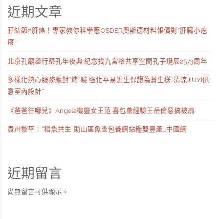
近期文章
肝結節≠肝癌！專家教你科學應OSDER奧斯德材料報價對“肝臟小疙
瘩”
北京孔廟舉行祭孔年夜典 紀念找九宮格共享空間孔子誕辰2573周年
多樣化熱心服務應對“烤”驗 強化平易近生保證為蒼生送“清涼JIUYI俱
意室內設計”
《爸爸往哪兒》Angela機靈女王范 喜包養經驗王岳倫惡搞被扇
貴州黎平：“稻魚共生”助山區魚查包養網站糧雙豐產_中國網
近期留言
尚無留言可供顯示。