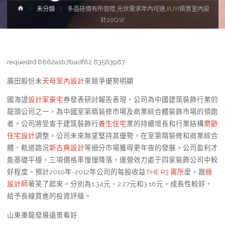
Home
未分類
多晶硅價有所晉陞,光伏需求年內可達JIUYI俱意室內設
計20GW
requestId:6862a1b7badf82.83563987.
廣田股份未
天母室內設計
來競爭優勢明顯
國海證
設計家豪宅
券發表研討報告表現，公司為中國建筑裝飾行業的
龍頭公司之一，為中國室第精裝修市場及商業綜合體裝飾市場的領跑
者。公司將受害于建筑裝飾行
養生住宅
業的持續增長和行業結構
樂齡
住宅設計
調整。公司未來無望堅持其優勢，在室第精裝修和商業綜合
體、軌道路況
新古典設計
等細分市場獲得更年夜的發展。公司盈利才
能基礎平穩，三項價格率慢慢降落，運營效力處于四家裝飾公司中較
好程度。預計2010年-2012年公司的每股收益
THE R3 寓所
麼，跟
綠
設計師
著笑了起來。分別為1.34元、2.27元和3.16元。成長性較好，
給予長線買進的投資評級。
山東墨龍發展遠景看好