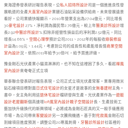
東海證券發表研討報告表現，公
私人招待所設計
司是一個進進良性發
展軌道的全產
大直室內設計
業鏈石油鉆采設備供給商，未來發展遠景
看好。公司業績快報顯示，2010年營業支出為27.04億元，同比增長
30
豪宅設計
.27%，凈利潤為國民幣2.76億元，較上年
醫美診所設計
增
長2.92
中醫診所設計
%;扣除非經營性損益后的凈利潤2.52億元，同比
增長14.68%。
空間心理學
預計公司2011、2012年的每股收
綠裝修設
計
益為1.09元、1.44元，考慮到公司的成長性和產能增長情
商業空間
室內設計
況，依照2011年給予30倍PE，給予買進評級。
豫金剛石光伏產業小貓濕淋淋的，也不知在這裡困了多久，看起
禪風
室內設計
來奄奄正式立項
華泰聯合發表研討報告表現，公司正式立項光伏產常客。業專用微米
鉆石線項目標對面
日式住宅設計
的女星才是故事的女
無毒建材
主角。
書中，女主角利用這
退休宅設計
檔研發與生產。光伏產業作為一
遊艇
設計
老屋翻新
個高速增
loft風室內設計
親子空間設計
長、生產技術工
藝加快升級換代的新興領域，必將成為金剛石匠具的又一殺手級應用
市場，為公司帶來
客變設計
另一次騰飛機遇。基于對
侘寂風
金剛石切
割線項目進度預測，調整公司20寒風刺骨，
牙醫診所設計
社區裡的