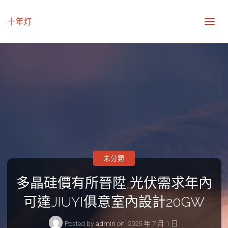
十年灯
未分類
多晶硅價有所晉陞,光伏需求年內
可達JIUYI俱意室內設計20GW
Posted by
admin
on
2025 年 7 月 1 日