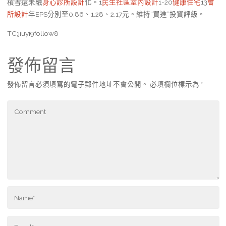
積雪還未融
身心診所設計
化。1
民生社區室內設計
1-20
健康住宅
13
會
所設計
年EPS分別至0.86、1.28、2.17元。維持“買進”投資評級。
TC:jiuyi9follow8
發佈留言
發佈留言必須填寫的電子郵件地址不會公開。
必填欄位標示為
*