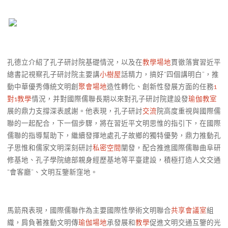
孔德立介紹了孔子研討院基礎情況，以及在
教學場地
貫徹落實習近平
總書記視察孔子研討院主要講
小樹屋
話精力，搞好“四個講明白”，推
動中華優秀傳統文明創
聚會場地
造性轉化、創新性發展方面的任務
1
對1教學
情況，并對國際儒聯長期以來對孔子研討院建設發
瑜伽教室
展的鼎力支撐深表感謝。他表現，孔子研討
交流
院高度重視與國際儒
聯的一起配合，下一個步驟，將在習近平文明思惟的指引下，在國際
儒聯的指導幫助下，繼續發揮地處孔子故鄉的獨特優勢，鼎力推動孔
子思惟和儒家文明深刻研討
私密空間
闡發，配合推進國際儒聯曲阜研
修基地、孔子學院總部親身經歷基地等平臺建設，積極打造人文交通
“會客廳”、文明互鑒新窪地。
馬箭飛表現，國際儒聯作為主要國際性學術文明聯合
共享會議室
組
織，肩負著推動文明傳
瑜伽場地
承發展和
教學
促進文明交通互鑒的光