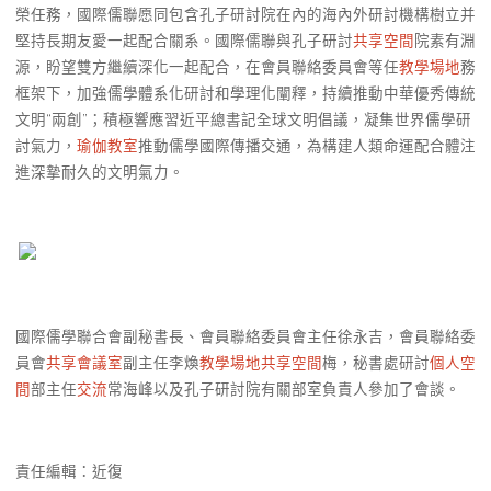
榮任務，國際儒聯愿同包含孔子研討院在內的海內外研討機構樹立并
堅持長期友愛一起配合關系。國際儒聯與孔子研討
共享空間
院素有淵
源，盼望雙方繼續深化一起配合，在會員聯絡委員會等任
教學場地
務
框架下，加強儒學體系化研討和學理化闡釋，持續推動中華優秀傳統
文明“兩創”；積極響應習近平總書記全球文明倡議，凝集世界儒學研
討氣力，
瑜伽教室
推動儒學國際傳播交通，為構建人類命運配合體注
進深摯耐久的文明氣力。
國際儒學聯合會副秘書長、會員聯絡委員會主任徐永吉，會員聯絡委
員會
共享會議室
副主任李煥
教學場地
共享空間
梅，秘書處研討
個人空
間
部主任
交流
常海峰以及孔子研討院有關部室負責人參加了會談。
責任編輯：近復