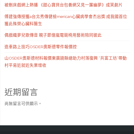
被刪床戲網上熱播 《甜心寶貝台包養網又見一簾幽夢》成笑劇片
傅建強傳授獲a台北秀傳健檢merican心臟病學會杰出獎 成我國首位
獲此殊榮心臟科醫生
偶戲織夢兒歌傳音 親子節億嵐電競椅用藝術陪同彼此
造車路上技巧OSDER奧斯德零件報價控
山OSDER奧斯德材料報價東廣饒縣總助力村落復興 “共富工坊”帶動
村平易近就近失業增收
近期留言
尚無留言可供顯示。