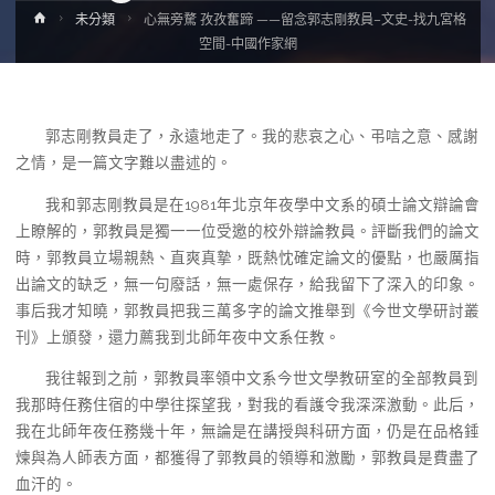
Home
未分類
心無旁騖 孜孜奮蹄 ——留念郭志剛教員–文史-找九宮格
空間-中國作家網
郭志剛教員走了，永遠地走了。我的悲哀之心、弔唁之意、感謝
之情，是一篇文字難以盡述的。
我和郭志剛教員是在1981年北京年夜學中文系的碩士論文辯論會
上瞭解的，郭教員是獨一一位受邀的校外辯論教員。評斷我們的論文
時，郭教員立場親熱、直爽真摯，既熱忱確定論文的優點，也嚴厲指
出論文的缺乏，無一句廢話，無一處保存，給我留下了深入的印象。
事后我才知曉，郭教員把我三萬多字的論文推舉到《今世文學研討叢
刊》上頒發，還力薦我到北師年夜中文系任教。
我往報到之前，郭教員率領中文系今世文學教研室的全部教員到
我那時任務住宿的中學往探望我，對我的看護令我深深激動。此后，
我在北師年夜任務幾十年，無論是在講授與科研方面，仍是在品格錘
煉與為人師表方面，都獲得了郭教員的領導和激勵，郭教員是費盡了
血汗的。