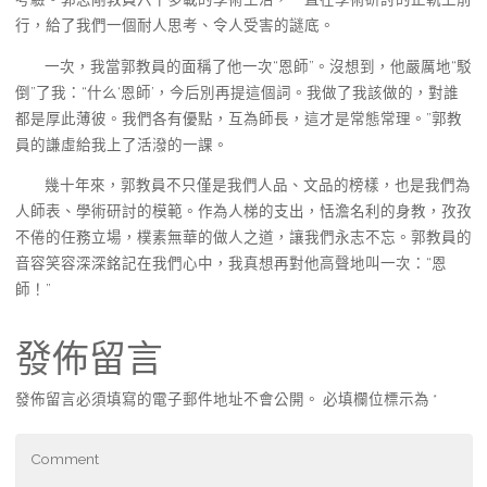
行，給了我們一個耐人思考、令人受害的謎底。
一次，我當郭教員的面稱了他一次“恩師”。沒想到，他嚴厲地“駁
倒”了我：“什么‘恩師’，今后別再提這個詞。我做了我該做的，對誰
都是厚此薄彼。我們各有優點，互為師長，這才是常態常理。”郭教
員的謙虛給我上了活潑的一課。
幾十年來，郭教員不只僅是我們人品、文品的榜樣，也是我們為
人師表、學術研討的模範。作為人梯的支出，恬澹名利的身教，孜孜
不倦的任務立場，樸素無華的做人之道，讓我們永志不忘。郭教員的
音容笑容深深銘記在我們心中，我真想再對他高聲地叫一次：“恩
師！”
發佈留言
發佈留言必須填寫的電子郵件地址不會公開。
必填欄位標示為
*