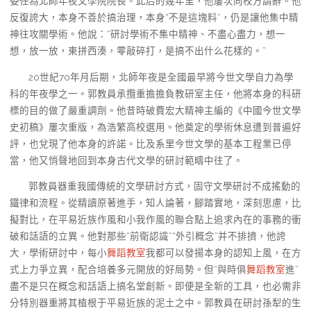
委任為北師年夜文學院院長。此后的幾年里，他屢次向校方請辭。他
反復誇大，本身不善於搞治理，本身“不是這塊料”，仍是讓他集中精
神往攻關學術。他說：“研討學術不集中精神、不盡心盡力，想一
想，放一放，東拼西湊，零敲碎打，是搞不出什么花樣的。”
20世紀70年月后期，北師年夜是全國最早將今世文學自力為學
科的年夜學之一。郭教員承攬重擔擔負教研室主任，他將本身的科研
標的目的做了嚴重調劑。他昔時破費宏大精神主編的《中國今世文學
史初稿》屢次重版，為浩繁高校選用。他奠定的學術休息遭到普遍好
評，也兌現了他本身的許諾。比及系里今世文學的基本工程業已停
當，他又悄聲地回到本身古代文學的研討範疇中往了。
郭教員器重我國傳統的文學研討方式，固守文學研討不成搖動的
鐵律和流程。從精讀原著進手，知人論著，腳踏實地，深刻思慮，比
擬對比，在平易近族作風和小我作風的聯合點上追求內在的事務的衝
破和話語的立異。他對那些“前衛認識”“外引概念”并不排擠，他誇
大，學術研討中，每小
舞蹈教室
我都可以發揚本身的認知上風，在方
式上力爭立異，配合培養多元開放的好局勢。但“與時俱
舞蹈教室
進”
盡不是只在概念和話語上搞名堂創新。即便是全新的工具，也必需非
分特別器重將其植根于平易近族的泥土之中。郭教員在研討孫犁的生