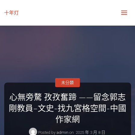
十年灯
未分類
心無旁騖 孜孜奮蹄 ——留念郭志
剛教員–文史-找九宮格空間-中國
作家網
Posted by
admin
on
2025 年 3 月 8 日