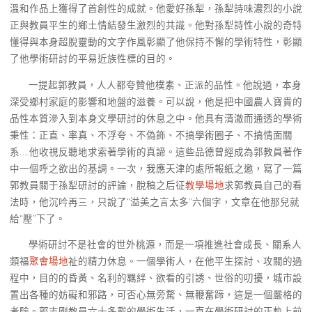
溫和作品上獲得了首創性的成就。他愛好孫犁，孫犁詩味濃烈的小說
正與教員平生的鄉土情結發生激烈的共識。他對孫犁詩性小說的奇特
懂得與本身超脫靈動的文字作風彰顯了他保持不懈的學術特性，彰顯
了他學術研討的平易近族性標的目的。
一提起郭教員，人人都夸贊他樸素、正派的品性。他說過，本身
深受鄉村家庭的影響和地盤的滋養。可以說，他是把中國農人寶貴的
品性本質滲入到本身文學研討的休息之中。他具有清澈而通透的學術
秉性：正直、率真、不浮夸、不偽飾、不搞學術圈子、不搞情面關
系……他收視反聽地求索著學術的真諦。這些品德曾經成為郭教員著作
中一個呼之欲出的基調。一次，我應天津的處所報紙之邀，寫了一篇
郭教員關于孫犁研討的評論，脫稿之后征
教學場地
求郭教員自己的看
法時，他沉吟再三，只說了“溢美之言太多”六個字，文章在他那兒就
給“壓”下了。
學術研討不是社會的世外桃源，而是一項推進社會成長、關系人
類福
聚會場地
祉的精力休息。一個學術人，在他平生探討、攻關的過
程中，目的的昏黃、名利的羈絆、欲看的引誘、世俗的叨擾，城市設
置出各種的妨礙和邪路，可否心無旁騖、無鞭奮蹄，這是一個嚴格的
考驗。郭志剛教員六十多載的學術生活，一直在學術研討的正軌上前