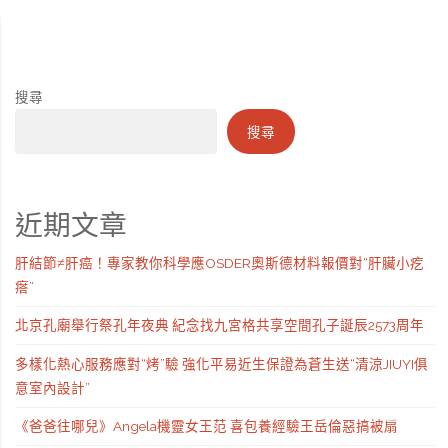
搜尋
搜尋
近期文章
肝結節≠肝癌！專家教你科學應OSDER奧斯德材料報價對“肝臟小疙
瘩”
北京孔廟舉行祭孔年夜典 紀念找九宮格共享空間孔子誕辰2573周年
多樣化熱心服務應對“烤”驗 強化平易近生保證為蒼生送“清涼JIUYI俱
意室內設計”
《爸爸往哪兒》Angela機靈女王范 喜包養經驗王岳倫惡搞被扇