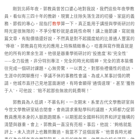
剛到北師年夜，郭教員曾苦口婆心地對我說，我們這些年夜學教
員，看似有三四十年的教齡，現實上往除失落生涯的叨擾、家庭的義
務、節假的專心，屈指打
教學
算一下，真正能用于講授與學術研討的
時光是很無限的。不爭分奪秒就是虛耗性命啊！講上幾節課，寫就幾
篇文章，有點價值還好說，不然真是對不起國度給的比普通人豐富的
“俸祿”。郭教員在時光的應用上特殊精緻專心，唸書與寫作簡直就是
他的所有的業余生涯。他很是器重學術研討的“投進度”和“完全性”
——全力投進，非分特別專注，完全的時光和精神，完全的資本裝備
往完成一個研討課題。心無旁騖，一以貫之，對那些禮儀性的造訪、
生涯中的閑聊應付、爭議不休的事務性會議、為或人某事討情的聘
請，他城市直抒己見地當面謝絕，有時會顯得“通情達理”，甚至“獲咎
于人”，可他說：“賠不起那些無故的耗費啊！”
郭教員為人低調，不慕名利。一次期末，系里古代文學教研室與
今世文學教研室結合閉會，會商請求重點學科的議題。大師都力促郭
教員應用本身的人脈跑跑關系，以期惹起全國粹科同界和評定機構的
清楚與器重。會上，郭教員一直沒有亮相。事后，他說：“夠格就能
評上，未入流評上也難熬難過。我當不了這個說客。”他曾長時光被