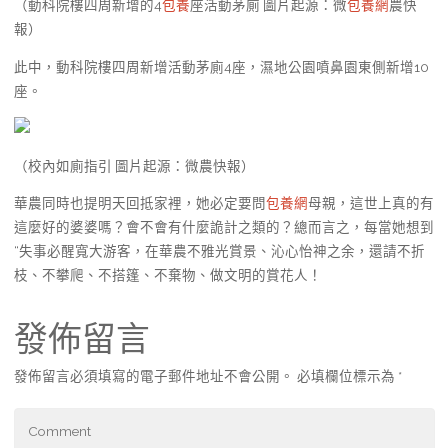
（動科院樓四周新增的4
包養
座活動茅廁 圖片起源：微
包養網
農快
報）
此中，動科院樓四周新增活動茅廁4座，濕地公園噴鼻園東側新增10
座。
（校內如廁指引 圖片起源：微農快報）
華農同時也提明天回抵家裡，她必定要問
包養網
母親，這世上真的有
這麼好的婆婆嗎？會不會有什麼詭計之類的？總而言之，每當她想到
“失事必醒寬大游客，在華農不雅光賞景、沁心怡神之余，還請不折
枝、不攀爬、不搭篷、不棄物、做文明的賞花人！
發佈留言
發佈留言必須填寫的電子郵件地址不會公開。
必填欄位標示為
*