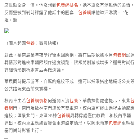
席世勳全身一僵。他沒想到
包養網排名
，她不單沒有混雜他的柔情，
反而靈敏到剎時裸露了他話中的圈套，
包養網
讓他盜汗淋漓。 “花
姐，聽
（圖片起源
包養
：微農快報）
對此，華南農業年夜學捍衛處回應稱，將在后期依據本月
包養網
試運
轉情形對進校車輛限額作過度調劑。限額將削減或增多？還需對試行
詳細情形剖析處置后再做決議。
華農同時提示游客，自駕約進校不成，還可以搭乘搭座地鐵或公交等
公共路況東西前來賞櫻。
校內車主若
包養網價格
何避開人流
包養
？華農捍衛處也提示，東北
包
養網
門、南門及啟林南門還設有雙車道，校內車可經由過程主動感應
進校；匯景北門、東區28棟
包養網
周轉房處僅供教職工和校內車輛
進出。校內車主應熟習黌舍車道設定情形，以防未預定
包養網
車輛梗
塞門崗時影響出行。