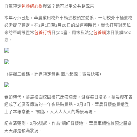
自駕預定
包養網心得
爆滿？還可以坐公共路況來
本年2月1日起，華農啟用校外車輛進校預定體系，一切校外車輛進校
必需提早預定。在2月1日至2月28日的試運轉時代，黌舍打算對因私
來訪車輛設置常
包養行情
日500臺，周末及法定
包養網
沐日限額800
臺。
（掃描二維碼，進進預定體系 圖片起源：微農快報）
春節時代，華農校園校園櫻花茂盛爛漫，游客每日增多，華農櫻花曾
經成了老廣春節游的一年夜熱點景點。2月8日，華農賞櫻盛景還登
上了本報意後。 ?頭版，人人人人人的場景再現。
記者清楚到，2月9號起，作為“網紅賞櫻地”，華農車輛進校預定體系
天天都是預滿狀況。