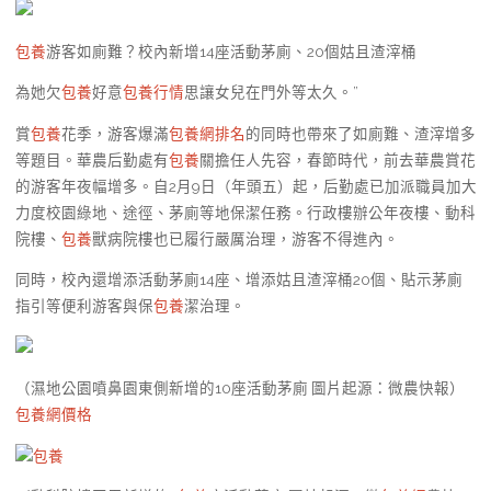
包養
游客如廁難？校內新增14座活動茅廁、20個姑且渣滓桶
為她欠
包養
好意
包養行情
思讓女兒在門外等太久。”
賞
包養
花季，游客爆滿
包養網排名
的同時也帶來了如廁難、渣滓增多
等題目。華農后勤處有
包養
關擔任人先容，春節時代，前去華農賞花
的游客年夜幅增多。自2月9日（年頭五）起，后勤處已加派職員加大
力度校園綠地、途徑、茅廁等地保潔任務。行政樓辦公年夜樓、動科
院樓、
包養
獸病院樓也已履行嚴厲治理，游客不得進內。
同時，校內還增添活動茅廁14座、增添姑且渣滓桶20個、貼示茅廁
指引等便利游客與保
包養
潔治理。
（濕地公園噴鼻園東側新增的10座活動茅廁 圖片起源：微農快報）
包養網價格
包養