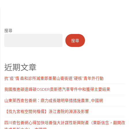
搜尋
搜尋
近期文章
抗“疫”情 森和診所減重即墨鰲山衛街道“硬核”青年外行動
我國推進碳達峰碳OSDER奧斯德汽車零件中和獲得主要結果
山東萊西查包養網：鼎力成長聰明舉措措施農業_中國網
【找九宮格空間何楷儒】淥江書院的淵源及影響
四川查包養網心得加快培養強大計謀性新興財產（果斷信念，翻開改