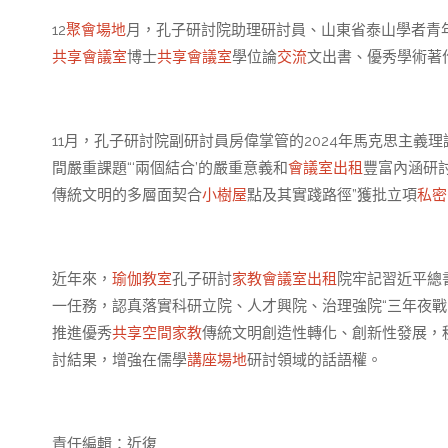
12
聚會場地
月，孔子研討院助理研討員、山東省泰山學者青
共享會議室
博士
共享會議室
學位論
交流
文出書、優秀學術著
11月，孔子研討院副研討員房偉掌管的2024年馬克思主
間嚴重課題“‘兩個結合’的嚴重意義和
會議室出租
豐富內涵研討
傳統文明的多層面契合
小樹屋
點及其實踐路徑”獲批立項
私密
近年來，
瑜伽教室
孔子研討
家教
會議室出租
院牢記習近平總
一任務，認真落實科研立院、人才興院、治理強院“三年夜戰
推進優秀
共享空間
家教
傳統文明創造性轉化、創新性發展，
討結果，增強在儒學
講座場地
研討領域的話語權。
責任編輯：近復