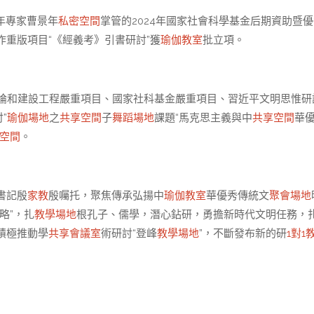
年專家曹景年
私密空間
掌管的2024年國家社會科學基金后期資助暨
作重版項目“《經義考》引書研討”獲
瑜伽教室
批立項。
義理論和建設工程嚴重項目、國家社科基金嚴重項目、習近平文明思惟研
”
瑜伽場地
之
共享空間
子
舞蹈場地
課題“馬克思主義與中
共享空間
華
空間
。
書記殷
家教
殷囑托，聚焦傳承弘揚中
瑜伽教室
華優秀傳統文
聚會場地
略”，扎
教學場地
根孔子、儒學，潛心鉆研，勇擔新時代文明任務，
積極推動學
共享會議室
術研討“登峰
教學場地
”，不斷發布新的研
1對1