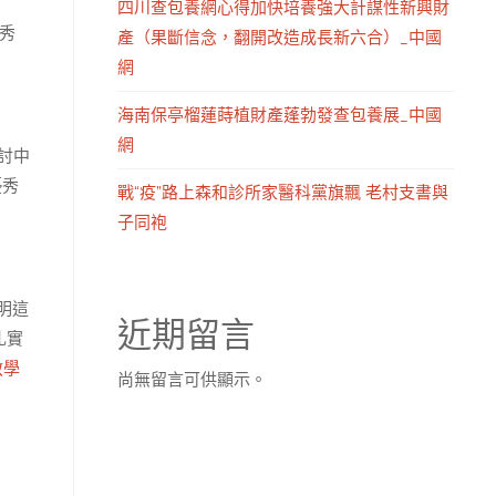
四川查包養網心得加快培養強大計謀性新興財
優秀
產（果斷信念，翻開改造成長新六合）_中國
網
海南保亭榴蓮蒔植財產蓬勃發查包養展_中國
網
討中
優秀
戰“疫”路上森和診所家醫科黨旗飄 老村支書與
子同袍
明這
近期留言
扎實
教學
尚無留言可供顯示。