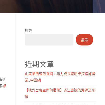
搜尋
搜尋
近期文章
山東萊西查包養網：鼎力成長聰明舉措措施農
護傳
業_中國網
落
聚
【找九宮格空間何楷儒】淥江書院的淵源及影
響