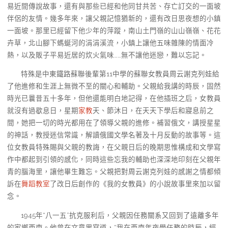
易近間傳說故事，還有與那些已經和他同甘共苦、存亡訂交的一面坡
伴侶的友情。幾多年來，讓父親記憶猶新的，還有改日思夜想的小鎮
一面坡。那里已經留下他少年的萍蹤，南山土門嶺的山山嶺嶺、花花
卉草，北山腳下螞蜒河的涓涓溪流，小鎮上讓他五味雜陳的情面冷
熱，以及販子平易近居的炊火氣味……無不讓他迷戀，難以忘記。
特殊是中東鐵路蘇聯後輩第11中學的蘇聯女教員周云謝克列娃給
了他進修和生涯上無微不至的關心和輔助。父親給我講的時辰，固然
時光已曩昔五十多年，但他還能明白地記得，在他插班之后，女教員
就沒有過歇息日，星期
家教
天、節沐日，在天天下學后和寢息前之
間，她把一切的時光都用在了領導父親的進修。補習俄文，講授星星
的神話，教授迷信常識，解讀俄國文學名著及十月反動的故事等。這
位女教員特殊賜與父親的教誨，在父親日后的晚期思惟構成和文學寫
作中都起到引領的感化，同時這些忘我的輔助也深深地印刻在父親年
青的腦海里，讓他畢生難忘。父親把對周云謝克列娃的感謝之情都傾
訴在
舞蹈教室
了改日后創作的《我的女教員》的小說故事里來加以留
念。
1945年“八一五”抗克服利后，父親因任務關系又回到了遠離多年
的家鄉西南。他曾在文章里寫道，“我在西南年夜學任務的時辰，經