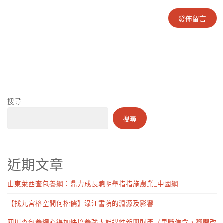
搜尋
搜尋
近期文章
山東萊西查包養網：鼎力成長聰明舉措措施農業_中國網
【找九宮格空間何楷儒】淥江書院的淵源及影響
四川查包養網心得加快培養強大計謀性新興財產（果斷信念，翻開改