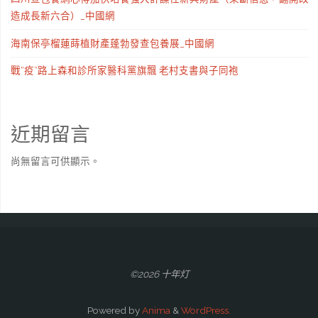
造成長新六合）_中國網
海南保亭榴蓮蒔植財產蓬勃發查包養展_中國網
戰“疫”路上森和診所家醫科黨旗飄 老村支書與子同袍
近期留言
尚無留言可供顯示。
©2026 十年灯
Powered by
Anima
&
WordPress.