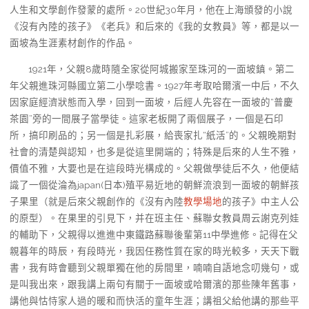
人生和文學創作發蒙的處所。20世紀30年月，他在上海頒發的小說
《沒有內陸的孩子》《老兵》和后來的《我的女教員》等，都是以一
面坡為生涯素材創作的作品。
1921年，父親8歲時隨全家從阿城搬家至珠河的一面坡鎮。第二
年父親進珠河縣國立第二小學唸書。1927年考取哈爾濱一中后，不久
因家庭經濟狀態而入學，回到一面坡，后經人先容在一面坡的“普慶
茶園”旁的一間展子當學徒。這家老板開了兩個展子，一個是石印
所，搞印刷品的；另一個是扎彩展，給喪家扎“紙活”的。父親晚期對
社會的清楚與認知，也多是從這里開端的；特殊是后來的人生不雅，
價值不雅，大要也是在這段時光構成的。父親做學徒后不久，他便結
識了一個從淪為japan(日本)殖平易近地的朝鮮流浪到一面坡的朝鮮孩
子果里（就是后來父親創作的《沒有內陸
教學場地
的孩子》中主人公
的原型）。在果里的引見下，并在班主任、蘇聯女教員周云謝克列娃
的輔助下，父親得以進進中東鐵路蘇聯後輩第11中學進修。記得在父
親暮年的時辰，有段時光，我因任務性質在家的時光較多，天天下戰
書，我有時會聽到父親單獨在他的房間里，喃喃自語地念叨幾句，或
是叫我出來，跟我講上兩句有關于一面坡或哈爾濱的那些陳年舊事，
講他與怙恃家人過的暖和而快活的童年生涯；講祖父給他講的那些平