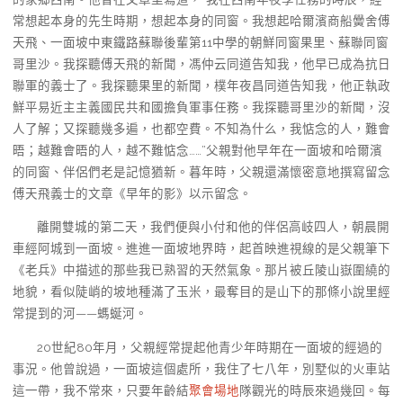
常想起本身的先生時期，想起本身的同窗。我想起哈爾濱商船黌舍傅
天飛、一面坡中東鐵路蘇聯後輩第11中學的朝鮮同窗果里、蘇聯同窗
哥里沙。我探聽傅天飛的新聞，馮仲云同道告知我，他早已成為抗日
聯軍的義士了。我探聽果里的新聞，樸年夜昌同道告知我，他正執政
鮮平易近主主義國民共和國擔負軍事任務。我探聽哥里沙的新聞，沒
人了解；又探聽幾多遍，也都空費。不知為什么，我惦念的人，難會
晤；越難會晤的人，越不難惦念……”父親對他早年在一面坡和哈爾濱
的同窗、伴侶們老是記憶猶新。暮年時，父親還滿懷密意地撰寫留念
傅天飛義士的文章《早年的影》以示留念。
離開雙城的第二天，我們便與小付和他的伴侶高岐四人，朝晨開
車經阿城到一面坡。進進一面坡地界時，起首映進視線的是父親筆下
《老兵》中描述的那些我已熟習的天然氣象。那片被丘陵山嶽圍繞的
地貌，看似陡峭的坡地種滿了玉米，最奪目的是山下的那條小說里經
常提到的河——螞蜒河。
20世紀80年月，父親經常提起他青少年時期在一面坡的經過的
事況。他曾說過，一面坡這個處所，我住了七八年，別墅似的火車站
這一帶，我不常來，只要年齡結
聚會場地
隊觀光的時辰來過幾回。每