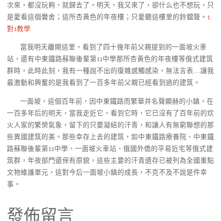
次來，都沒玩夠，就歸去了。明天，我又來了，卻什么也不想玩，只
是愛看這個黌舍；這所杏黃色的年夜樓；只愛聽這樓里的鈴鐺聲。
1
對1教學
當我明天離開這里，看到了四十幾年前父親提到的一面坡火車
站，還有中東鐵路蘇聯後輩第11中學那所杏黃色的年夜樓等俄式建筑
群時，此時此刻，我有一種說不出的復雜感觸感染，無法言表……讓我
最激動和興奮的是我看到了一百多年前父親已經看到過的建筑。
一面坡，這個百年前，因中東鐵路而繁華并名聲顯赫的小鎮，在
一百多年后的明天，當我走近它，看到它時，它已沒有了百年前的炊
火人家的繁榮氣象，留下的只要凝結的汗青，和讓人有無窮聯想的那
些異國建筑的美。那些幸存上去的建筑，如中東鐵路療養院、中東鐵
路蘇聯後輩第11中學、一面坡火車站、俄國外僑的平易近宅等俄式建
筑群，年夜部門還保有原貌，這些主要的汗青遺存已被列為全國重點
文物維護單元，這對今后一面坡小鎮的成長，不克不及不說是件幸
事。
發佈留言