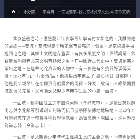
Home
未分類
李霄明：一面坡舊事–找九宮格分享文史–中國作家網
北京盛暑之時，應黑龍江年夜學青年學者付立松之約，我離開他
的故鄉——雙城。雙城現屬于哈爾濱市管轄的一個區，是京旗旗平易
近回屯之地。其鄉土文明遺存豐富，有良多風氣文明、俚語說辭、飲
食習氣均與老北京文明有類似之處。在中國近古代史中，雙城是英才
輩出之地。在這些叱咤風云的人物中，有一位是有名抗日好漢傅天
飛。1931年“九一八事情”后，他與楊靖宇創立了“磐石抗日”游擊隊。
他是我父親早年在哈爾濱商船黌舍的同窗、好友。故借此人緣離開雙
城既懷念先輩，又可順訪父親少年時期生涯的小鎮一面坡。
一面坡，新中國成立之前屬珠河縣（今尚志市），是抗日英烈趙
尚志與李兆麟等引導創立的珠河抗日游擊隊依據地地點地。1942年2
月趙尚志在這一帶戰斗中負輕傷就義。為留念他，開國后，珠河縣改
為尚志縣（今尚志市）。
一面坡，是父親青少年時代生涯與生長的主要之地，同時也是別