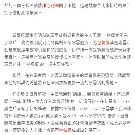
犁的一個考核團就離
甜心花園
開了崇禮，這是魏慶華比來招待的第四
批冰雪財產考核團。
新疆伊犁州文明和游玩局計劃成長處擔任人王濤：“冬奧會開完
了以后，我們顯明感到到冬奧對全部冰雪經濟，尤
包養網
其是冰雪活
動帶來很是年夜的引領和領跑感化。伊犁州一向是新疆傳統游玩資本
年夜州，這幾年州黨委當局慢慢把冰雪資本、冰雪財產的成長作為游
玩興州往上‘補短板’的一項主要任務。”
顯然，在冬奧會后，冰雪活動運營者的舞臺變得更遼闊，魏慶華
和他的錯誤們盼望將來在全國扶植更多一流的冰雪活動場地。
在冬奧會舉行前夜，中國就勝利“媽媽……”裴奕看著媽媽，有些遲
疑。完成“帶動三億人介入冰雪活動”這一雄偉目的。在此基本上，冬
奧之后又有了新的衝破。依據相干統計，2021—2022冰雪季，我國冰
雪休閑游玩人數為3.44億人次，是2016—2017冰雪季的2倍多。競技
體育是金字塔尖的明珠，要成為真正的冰雪活動年夜國，成長群眾體
育、讓更多的人上冰上雪是不
包養網
成或缺的基石。