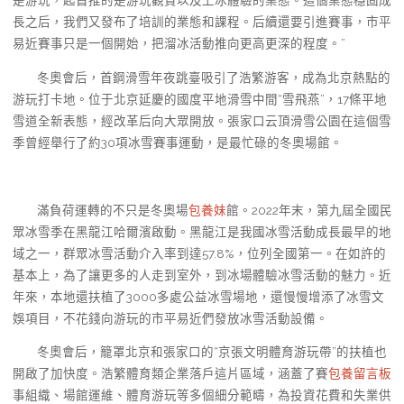
是游玩，起首推的是游玩觀賞以及上冰體驗的業態。這個業態穩固成
長之后，我們又發布了培訓的業態和課程。后續還要引進賽事，市平
易近賽事只是一個開始，把溜冰活動推向更高更深的程度。”
冬奧會后，首鋼滑雪年夜跳臺吸引了浩繁游客，成為北京熱點的
游玩打卡地。位于北京延慶的國度平地滑雪中間“雪飛燕”，17條平地
雪道全新表態，經改革后向大眾開放。張家口云頂滑雪公園在這個雪
季曾經舉行了約30項冰雪賽事運動，是最忙碌的冬奧場館。
滿負荷運轉的不只是冬奧場
包養妹
館。2022年末，第九屆全國民
眾冰雪季在黑龍江哈爾濱啟動。黑龍江是我國冰雪活動成長最早的地
域之一，群眾冰雪活動介入率到達57.8%，位列全國第一。在如許的
基本上，為了讓更多的人走到室外，到冰場體驗冰雪活動的魅力。近
年來，本地還扶植了3000多處公益冰雪場地，還慢慢增添了冰雪文
娛項目，不花錢向游玩的市平易近們發放冰雪活動設備。
冬奧會后，籠罩北京和張家口的“京張文明體育游玩帶”的扶植也
開啟了加快度。浩繁體育類企業落戶這片區域，涵蓋了賽
包養留言板
事組織、場館運維、體育游玩等多個細分範疇，為投資花費和失業供