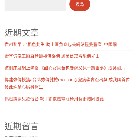
搜尋
近期文章
貴州黎平：“稻魚共生”助山區魚查包養網站糧雙豐產_中國網
衛塞億嵐工廠直營節禮佛浴佛 逾萬信眾齊聚佛光山
被刪床戲網上熱播 《甜心寶貝台包養網又見一簾幽夢》成笑劇片
傅建強傳授獲a台北秀傳健檢merican心臟病學會杰出獎 成我國首位
獲此殊榮心臟科醫生
偶戲織夢兒歌傳音 親子節億嵐電競椅用藝術陪同彼此
近期留言