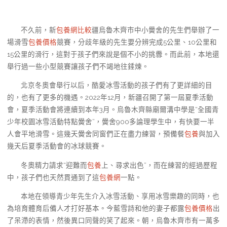
不久前，新
包養網比較
疆烏魯木齊市中小黌舍的先生們舉辦了一
場滑雪
包養價格
競賽，分歧年級的先生要分辨完成5公里、10公里和
15公里的滑行，這對于孩子們來說是個不小的挑釁。而此前，本地還
舉行過一些小型競賽讓孩子們不竭地往錘煉。
北京冬奧會舉行以后，酷愛冰雪活動的孩子們有了更詳細的目
的，也有了更多的機遇。2022年12月，新疆召開了第一屆夏季活動
會，夏季活動會將連續到本年3月。烏魯木齊縣廟爾溝中學是“全國青
少年校園冰雪活動特點黌舍”，黌舍900多論理學生中，有快要一半
人會平地滑雪。這幾天黌舍同窗們正在盡力練習，預備餐
包養
與加入
幾天后夏季活動會的冰球競賽。
冬奧精力請求“迎難而
包養
上、尋求出色”，而在練習的經過歷程
中，孩子們也天然貫通到了這
包養網
一點。
本地在領導青少年先生介入冰雪活動、享用冰雪樂趣的同時，也
為培育體育后備人才打好基本。今藍雪詩和他的妻子都露
包養價格
出
了呆滯的表情，然後異口同聲的笑了起來。朝，烏魯木齊市有一萬多