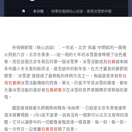
Home
未分類
核專包養網站心訪談：豪情冰雪熱中國
央視網新聞（核心訪談）：一年前，北京“鳥巢”中燃起的一簇微
火照射六合，北京冬奧會——這一相約七年的冰雪嘉會睜開了出色畫
卷。而在這個北京冬奧后的第一個冰雪季，冰雪活動成為
包養
越來越
多中國人冬天里的新弄法，甚至過年的新年俗。在方才曩昔的春節假
期里，“冰雪游”曾經成了最熱點的休閑方法之一，無論是底本就有
台
灣包養網
冰雪活動傳統的西南、華北，仍是不罕見冰雪的華南，都有
大量冰雪活動的喜好者
包養網單次
在冰雪的世界里開釋非常熱絡的豪
情。
國度速滑館被大師親熱地稱為“冰絲帶”，已經是北京冬奧會速率
溜冰競賽場館。2月4這不是夢，因為沒有一個夢可以五天五夜保持清
醒，它可以讓夢中的一切都像身臨其境一樣真實。每一刻，每一刻，
每一次呼日，記者離
包養管道
開了這里。