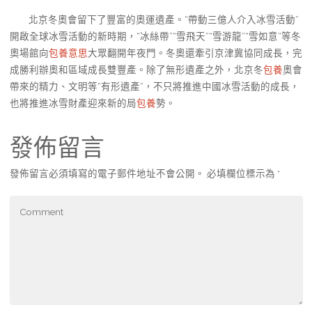
北京冬奧會留下了豐富的奧運遺產。“帶動三億人介入冰雪活動”
開啟全球冰雪活動的新時期，“冰絲帶”“雪飛天”“雪游龍”“雪如意”等冬
奧場館向
包養意思
大眾翻開年夜門。冬奧還牽引京津冀協同成長，完
成勝利辦奧和區域成長雙豐產。除了無形遺產之外，北京冬
包養
奧會
帶來的精力、文明等“有形遺產”，不只將推進中國冰雪活動的成長，
也將推進冰雪財產迎來新的局
包養
勢。
發佈留言
發佈留言必須填寫的電子郵件地址不會公開。
必填欄位標示為
*