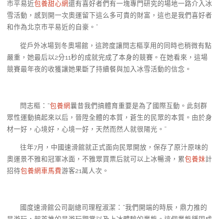
市平易近
包養甜心網
還有喜好者們有一塊專門研究的場地一路介入冰
雪活動，感到開一次奧運留下這么多可貴的財富，這也是我們喜好者
和作為北京市平易近的自豪。”
從戶外冰場到冬奧場館，這跨度讓閆志樞享用的同時也稍微有點
嚴重，她最后以2分11秒的成就完成了本身的競賽。在她看來，這場
競賽最年夜的收獲讓她果斷了持續餐與加入冰雪活動的信念。
閆志樞：“
包養網
曩昔我們搞體育重要是為了國際互動。此刻群
眾性運動搞起來以后，晉陞全體的本質，蒼生的民眾的本質。由於身
材一好，心境好，心境一好，天然而然人就很陽光。”
往年7月，中國速滑館就正式面向民眾開放，保存了原汁原味的
奧運景不雅和冠軍冰面，不雅眾買票后就可以上冰暢滑，累
包養妹
計
招待
包養網車馬費
游客21萬人次。
國度速滑館公司副總司理程淑潔：“我們開端的時辰，鼎力推的