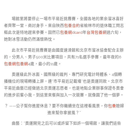
場館里將要停止一場市平易近挑釁賽，全國各地的業余溜冰喜好
者齊聚一堂，商討身手。來自陜西
包養合約
省榆林市的退休職工閆志
樞此次是特地趕來參賽。固然已
包養網dcard
年
台灣包養網
過六旬，
她對冰雪活動仍然滿懷熱忱。
此次市平易近挑釁賽是由國度速滑館和北京市溜冰協會配合主辦
的，分男人、男子500米比賽項目，共有71名選手參賽，最年夜的6
包養網
包養網
4歲，最小的11歲。
奧運級此外冰面、國際級的裁判、專門研究電計時體系、4個轉
播機位的現場轉播上屏，連“市平易近記載墻”也是奧運同款。北京市
平易近曲藝已經做過北京奧運志愿者，也是地點企業辦事保證冬奧會
的進步前輩小我，到這里來餐與加入一次競賽，就像圓了他一個夢。
？ ——公子幫你進屋休息？要不你繼續坐在這裡看風景，你
包養
媳婦
進來幫你拿披風？”
曲藝：“奧運開完之后可以或許留下如許一個場館，讓我們這些