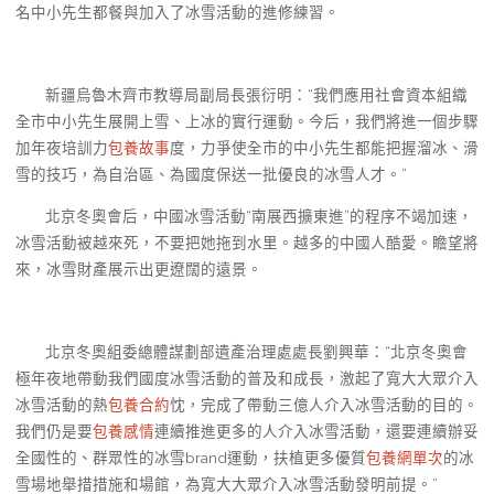
名中小先生都餐與加入了冰雪活動的進修練習。
新疆烏魯木齊市教導局副局長張衍明：“我們應用社會資本組織
全市中小先生展開上雪、上冰的實行運動。今后，我們將進一個步驟
加年夜培訓力
包養故事
度，力爭使全市的中小先生都能把握溜冰、滑
雪的技巧，為自治區、為國度保送一批優良的冰雪人才。”
北京冬奧會后，中國冰雪活動“南展西擴東進”的程序不竭加速，
冰雪活動被越來死，不要把她拖到水里。越多的中國人酷愛。瞻望將
來，冰雪財產展示出更遼闊的遠景。
北京冬奧組委總體謀劃部遺產治理處處長劉興華：“北京冬奧會
極年夜地帶動我們國度冰雪活動的普及和成長，激起了寬大大眾介入
冰雪活動的熱
包養合約
忱，完成了帶動三億人介入冰雪活動的目的。
我們仍是要
包養感情
連續推進更多的人介入冰雪活動，還要連續辦妥
全國性的、群眾性的冰雪brand運動，扶植更多優質
包養網單次
的冰
雪場地舉措措施和場館，為寬大大眾介入冰雪活動發明前提。”