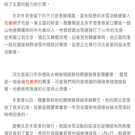
給了主要的動力和引擎。
北京冬奧會留下的不只是奧運場館，富有經歷的冰雪活動運營人
包養網
才也是一筆主要的財富。魏慶華是北京冬奧會張家口賽區一個
山地運轉團隊的中方擔任人，他曾經跟冰雪運營打了30年的交道，
從黑龍江到北京，隨后又轉戰崇禮。記者見到魏慶華時，他正跟同事
一路在國度越野滑雪中間檢討賽道，這里正在舉行河北省第四屆冰雪
活動會。
河北張家口市崇禮區古楊樹場館群特聘運營專家魏慶華：“盡管
是一個省級
包養網
的賽事，可是我們用的是奧運的場地舉措措施裝
備，也都依照奧運的尺度停止預備。”
冬奧會以后，魏慶華和他的團隊變得越來越繁忙。他的辦公室里
放了良多石頭，這都是魏慶華曩昔一年到全國各地領導扶植冰雪項目
時帶回來的。
跟著北京冬奧會的舉行，我國冰雪活動的區域也從傳統地西南慢
慢延長到了華北，進而在我國東南等地域疾速成長。2月5日，新疆伊