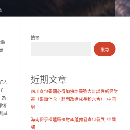
查
搜尋
權體
搜尋
審
近期文章
訂人
了
四川查包養網心得加快培養強大計謀性新興財
。為
產（果斷信念，翻開改造成長新六合）_中國
收相
網
測試
海南保亭榴蓮蒔植財產蓬勃發查包養展_中國
網