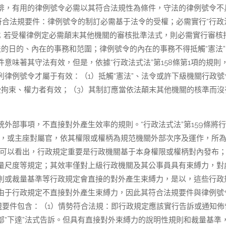
排，有用的律例號令必需以其符合法規性為條件，守法的律例號令不
符合法規要件：律例號令的制訂必需基于法令的受權；必需實行“行政
告；若受權律例定必需顛末其他機關的審核批準法式，則必需實行審核
的日的、內在的事務和范圍；律例號令的內在的事務不得抵觸“憲法”
意味著其守法有效，但是，依據“行政法式法”第158條第1項的規則
律例號令才屬于有效：（1）抵觸“憲法”、法令或許下級機關行政號
受拘束、權力者有效；（3）其制訂應當依法顛末其他機關的核準而沒
外部事項，不直接對外產生效率的規則。“行政法式法”第159條將
關，或主座對屬官，依其權限或權柄為規范機關外部次序及運作，所
則可以看出，行政規定重要是行政機關基于本身權限或權柄對內發布
量尺度等規定；其效率僅對上級行政機關及其公事員具有束縛力，對
則或裁量基準等行政規定會直接的對外產生束縛力，是以，這些行政
由于行政規定不直接對外產生束縛力，因此其符合法規要件與律例號
規要件包含：（1）情勢符合法規：即行政規定應該實行告訴或通知佈
“下達”法式告訴。但具有直接對外束縛力的說明性規則和裁量基準