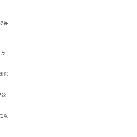
成長
監
后方
關保
得公
是以