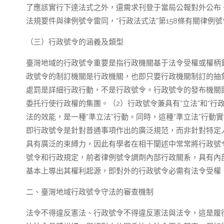
了應該實行下達法式之外，還需求刊登于當局公報對外公布
法規要件與律例號令雷同，“行政法式法”第158條有關律例
（三）行政號令的涵義及類型
臺灣地域的行政號令重要是指行政機關基于法令受權或權柄
政號令的制訂機關是行政機關，也即只要行政機關制訂的抽
處罰是詳細行政行動，不是行政號令。行政號令的發布機關
委托行使行政權的集團。（2）行政號令兼具有“立法”和“
法的效能，是一種“準立法”行動。同時，這種“準立法”行
即行政號令是針對普通事項作出的廣泛規范，而非針對特定
具有廣泛的束縛力，因此有學者在相干闡述中常常將行政號令
號令和行政規定，前者律例號令調劑內部行政關系，具有內
基本上導出其權利起源，即對外的行政號令必需有法令受權
二、臺灣地域行政號令守法的審查機制
法令不得違反憲法、行政號令不得違反憲法與法令，這是履