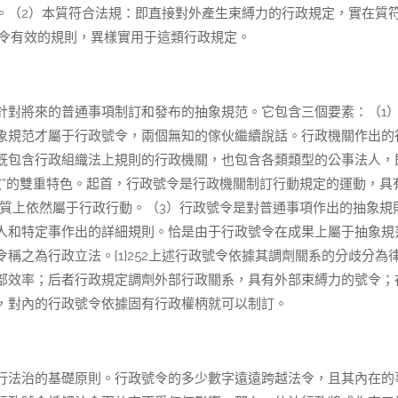
。（2）本質符合法規：即直接對外產生束縛力的行政規定，實在質
號令有效的規則，異樣實用于這類行政規定。
針對將來的普通事項制訂和發布的抽象規范。它包含三個要素：（1
象規范才屬于行政號令，兩個無知的傢伙繼續說話。行政機關作出的
既包含行政組織法上規則的行政機關，也包含各類類型的公事法人，
行政”的雙重特色。起首，行政號令是行政機關制訂行動規定的運動，具
動實質上依然屬于行政行動。（3）行政號令是對普通事項作出的抽象規
人和特定事作出的詳細規則。恰是由于行政號令在成果上屬于抽象規
稱之為行政立法。{1}252上述行政號令依據其調劑關系的分歧分為
部效率；后者行政規定調劑外部行政關系，具有外部束縛力的號令；
，對內的行政號令依據固有行政權柄就可以制訂。
行法治的基礎原則。行政號令的多少數字遠遠跨越法令，且其內在的