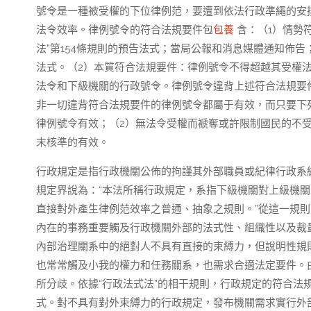
號令是一種被受權的下位律例范，要遭到依法行政準繩的安
法令效率。律例號令的符合法規要件包
包養
含：（1）情勢
法”第154條規則的預告法式；當局公報和消息媒體通知佈
法式。（2）本質符合法規要件：律例號令不得超越其受權法
法令和下級機關的行政號令。律例號令違背上述符合法規要件
非一切違背符合法規要件的律例號令都屬于有效，而只要下列
律例號令有效；（2）無法令受權而褫奪或許限制國民的不
末核準的有效。
行政規定是指行政機關公佈的拘謹其外部職員或紀律行政系統
規定界說為：“本法所稱行政規定，系指下級機關對上級機
直接對外產生律例范效率之普通、抽象之規則。”從這一規
內在的事務重要觸及行政機關外部的法式性、組織性以及裁
內部治理關系中的絕對人不具有直接的束縛力，但說明性規
也常常觸及小我的權力和任務關系，也需求合適法定要件。
所分歧。依據“行政法式法”的相干規則，行政規定的符合法
式。對不具有對外束縛力的行政規定，發布機關需求實行外部