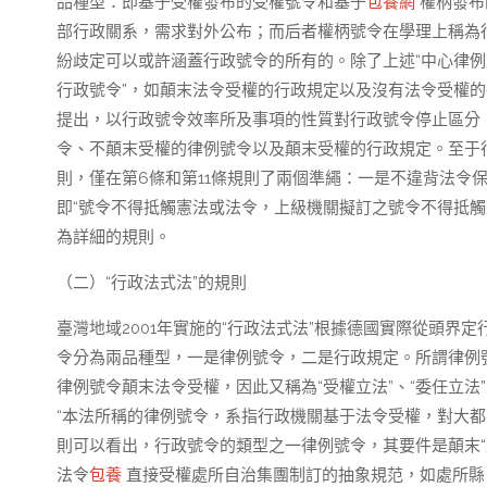
品種型：即基于受權發布的受權號令和基于
包養網
權柄發布
部行政關系，需求對外公布；而后者權柄號令在學理上稱為
紛歧定可以或許涵蓋行政號令的所有的。除了上述“中心律例尺
行政號令”，如顛末法令受權的行政規定以及沒有法令受權的律例
提出，以行政號令效率所及事項的性質對行政號令停止區分
令、不顛末受權的律例號令以及顛末受權的行政規定。至于
則，僅在第6條和第11條規則了兩個準繩：一是不違背法令
即“號令不得抵觸憲法或法令，上級機關擬訂之號令不得抵觸
為詳細的規則。
（二）“行政法式法”的規則
臺灣地域2001年實施的“行政法式法”根據德國實際從頭界
令分為兩品種型，一是律例號令，二是行政規定。所謂律例
律例號令顛末法令受權，因此又稱為“受權立法”、“委任立法
“本法所稱的律例號令，系指行政機關基于法令受權，對大都
則可以看出，行政號令的類型之一律例號令，其要件是顛末“
法令
包養
直接受權處所自治集團制訂的抽象規范，如處所縣