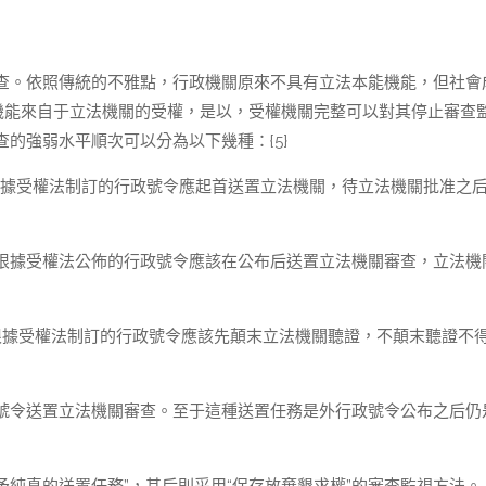
查。依照傳統的不雅點，行政機關原來不具有立法本能機能，但社會
機能來自于立法機關的受權，是以，受權機關完整可以對其停止審查
的強弱水平順次可以分為以下幾種：{5}
根據受權法制訂的行政號令應起首送置立法機關，待立法機關批准之
根據受權法公佈的行政號令應該在公布后送置立法機關審查，立法機
根據受權法制訂的行政號令應該先顛末立法機關聽證，不顛末聽證不
號令送置立法機關審查。至于這種送置任務是外行政號令公布之后仍