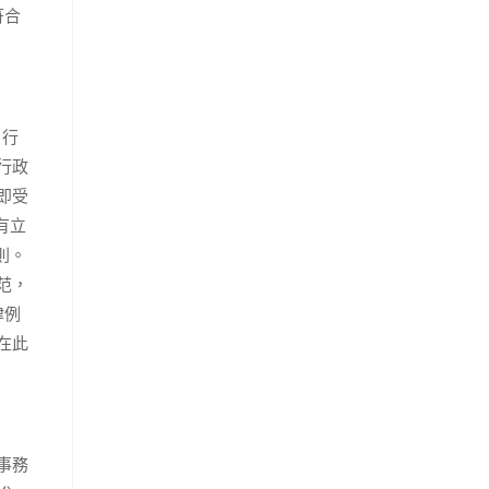
符合
）行
行政
即受
有立
則。
范，
律例
在此
事務