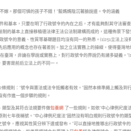
不嫁。那個可憐的孩子不錯！”藍媽媽陰沉著臉說道。令的涵義
件和基本，只要在明了行政號令的內在之后，才有能夠對其守法審查
法制的基本上直接移植德法律王法公法制建構而成的，這種佈景下發
政號令的意義、性質等基礎題目均沒有同一的熟悉。{1}251立法上沒
先后應用的概念也存在著差別。加之立法實務上的操縱，使得臺灣地
在臺灣，非論在學說或實務上，對行政號令的界說仍有諸多疑義。”{1}
，要害是前后立法上的不同一。
172條規則：“號令與憲法或法令抵觸者有效。”固然本條準繩上觸及到
沒有作進一個步驟的規則。
號、類型及其符合法規要件做
包養網
了一些規則。如依“中心律例尺度法
則七年夜稱號。“中心律例尺度法”固然沒有明白規則行政號令的類
之號令，應視其性質分辨下達或發布。”可以直接地推導出行政號令的