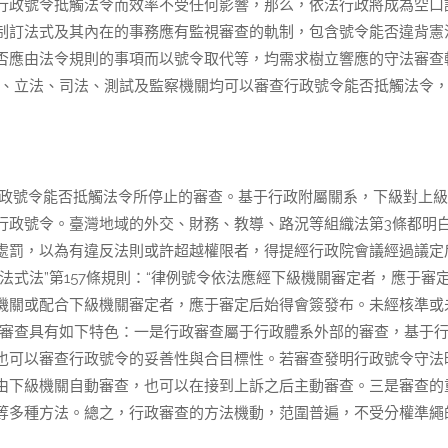
行政號令抵觸法令而效率不受任何影響，那么，依法行政將成為空口
制訂法式及其內在的事務應有監視審查的軌制，包含號令能否違背憲
否應由法令規則的事項而以號令取代等，均需求樹立響應的守法審查
政、立法、司法、測試及監察機關均可以審查行政號令能否抵觸法令，{
政號令能否抵觸法令所停止的審查。基于行政附屬關系，下級對上級
行政號令。臺灣地域的外交、財務、教導、路況等組織法第3條都明
處罰，以為有違反法則或許超越權限者，得提經行政院會議經過議定
式法”第157條規則：“律例號令依法應經下級機關審定者，應于審
機關或配合下級機關審定者，應于審定后始得會簽發布。未經核準或
政審查具有如下特色：一是行政審查屬于行政體系外部的審查，基于
也可以審查行政號令的妥善性與合目標性。若審查發明行政號令守法
由下級機關自動審查，也可以在接到上訴之后主動審查。三是審查的
等多種方法。總之，行政審查的方法機動，范圍普遍，不受分權準繩