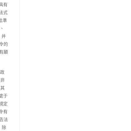
具有
法式
批準
、
，并
令的
有顛
行政
為非
；其
處于
規定
令有
告法
，除