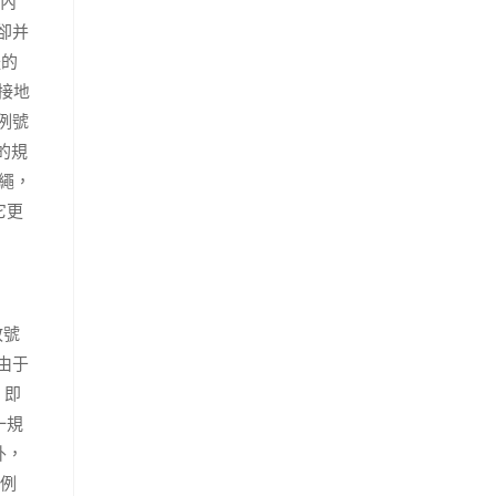
內
卻并
體的
直接地
例號
的規
繩，
它更
政號
由于
：即
一規
外，
例