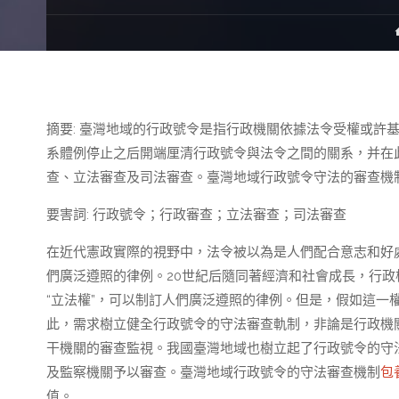
摘要: 臺灣地域的行政號令是指行政機關依據法令受權或許
系體例停止之后開端厘清行政號令與法令之間的關系，并在
查、立法審查及司法審查。臺灣地域行政號令守法的審查機
要害詞: 行政號令；行政審查；立法審查；司法審查
在近代憲政實際的視野中，法令被以為是人們配合意志和好
們廣泛遵照的律例。20世紀后隨同著經濟和社會成長，行
“立法權”，可以制訂人們廣泛遵照的律例。但是，假如這一
此，需求樹立健全行政號令的守法審查軌制，非論是行政機
干機關的審查監視。我國臺灣地域也樹立起了行政號令的守
及監察機關予以審查。臺灣地域行政號令的守法審查機制
包
值。