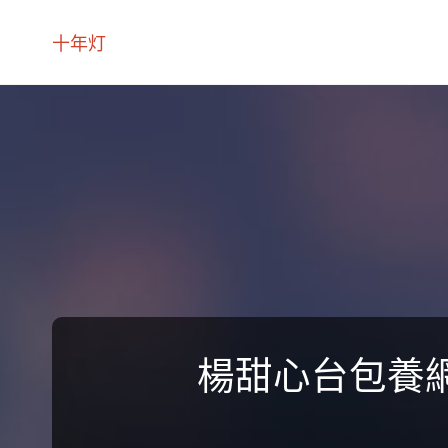
十年灯
楊甜心台包養