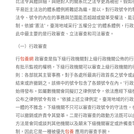
比法令具體詳細，與絕對人的關系比之法令更為親密。假如
平易近主法治的體系體例將難認為繼。是以，對行政號令的
法令、號令的內在的事務與范圍能否超越或變革受權法、能
制。依據“憲法”，臺灣地域采行“五權分立”的體系體例，行
此中最主要的是行政審查、立法審查和司法審查。
（一）行政審查
行
包養網
政審查是指下級行政機關對上級行政機關公佈的行
有批示監視的權柄，下級行政機關可以審查上級行政機關的
則：各部就其主管事務，對于各處所最高行政首長之號令或
結束或許撤銷之。該條中的號令包含了各類號令在內。“行政法
始得發布。如屬數機關會同擬訂之律例號令，依法應經下級
公布之律例號令有效。”依據上述立律例定，臺灣地域的行
一體的不雅念，下級機關不只可以審查行政號令的守法性，
可以撤銷或許責令其變革。二是行政審查的啟動方法既可以
方法是會同或談判其他機關以及顛末下級機關審定或許備查
制，因此它是一種被優先
包養
應用的審查手腕。