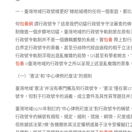
一、臺灣地域行政號樣更好“嫁給城裡的任何一個家庭，都比
何
包養網
謂行政號令？這是我們切磋行政號令守法審查的條
制做進一個步驟地切磋。臺灣地域的行政號令軌制是在原有
行政號令軌制并不是一個邏輯嚴整的系統。實
包養
際上對行
白界定行政號令的寄義，甚至分歧時代經由過程的相干立法
行政號令軌制浮現出混亂複雜的局勢。{2}甚至有學者婉言，“
包養
0臺灣地域的行政號令之所以呈現上述混亂複雜的景象
（一）“憲法”和“中心律例尺度法”的規則
臺灣地域“憲法”并沒有專門觸及到行政號令，“憲法”僅在第
號令，但對于行政號令的涵義、成立要件及其性質等題目并
臺灣地域1970年制訂的“中心律例尺度法”對行政號令的稱
行政號令的稱號有規程、規定、細則、措施、綱領、尺度或原
但依據該法第7條“各機關依其法定權柄或基于法令受權擬訂