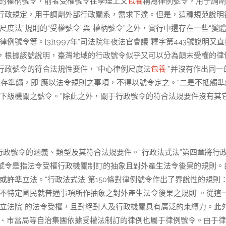
的權柄號令，前者受權號令在學理上又
包養
稱為律例號令，用于調劑
行政規定，用于調劑外部行政關系，需求下達。但是，這種規范說明
度法”規則的“受權號令”與“權柄號令”之外，實行中還存在一些“變
號令等。{3}1997年“司法院年夜法官會議”釋字第443號說明又
，根據該號說明，臺灣地域的行政號令似乎又可以分為顛末受權的律
行政號令的符合法規性要件，“中心律例尺度法
包養
”并沒有作出同一
保存準繩，即“應以法令規則之事項，不得以號令定之。”二是不抵觸準
下級機關之號令。”除此之外，關于行政號令的符合法規要件沒有其
定行政號令的涵義、類型及其符合法規要件。“行政法式法”第四章將行
號令是指法令受權行政機關制訂的抽象且對外產生法令後果的規則。
”或許準立法。“行政法式法”第150條對律例號令作出了界說性的規則
不特定國民就普通事項所作抽象之對外產生法令後果之規則”。從這
立法院”的法令受權，且對絕對人及行政機關具有廣泛的束縛力。此
、市當局等自治集團依據受權法制訂的律例也屬于律例號令。由于律