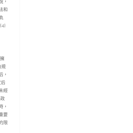
說，
法和
軌
4}
擁
白規
后，
定后
未經
行政
時，
重要
的限