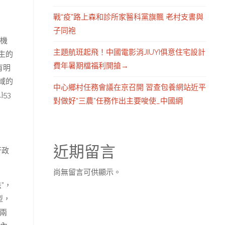
戰“疫”路上森和診所家醫科黨旗飄 老村支書與
子同袍
機
主題航班起飛！中國電影消JIUYI俱意住宅設計
生的
費年暑期檔福利開搶→
有明
域的
中心鄉村任務會議在京召開 習查包養網站近平
53
對做好“三農”任務作出主要唆使_中國網
近期留言
行政
尚無留言可供顯示。
”，
型，
兩