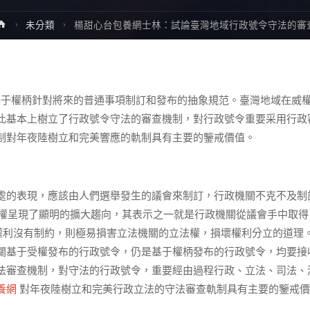
Home
未分類
楊甜心台包養網士林：試論臺灣地域行政號令守法的審
基于權柄針對將來的普通事項制訂和發布的抽象規范。臺灣地域在威
此基本上樹立了行政號令守法的審查機制，對行政號令重要采用行政
制對年夜陸樹立和完美響應的軌制具有主要的鑒戒價值。
處的表現，應該由人們選舉發生的議會來制訂，行政機關不克不及制
政權呈現了顯明的擴大趨向，其表示之一就是行政機關從議會手中取得
權利沒有制約，則極易損害立法機關的立法權，損壞權利分立的道理
關基于受權發布的行政號令，仍是基于權柄發布的行政號令，均要接
法審查機制，對守法的行政號令，重要經由過程行政、立法、司法、
養網
對年夜陸樹立和完美行政立法的守法審查軌制具有主要的鑒戒價