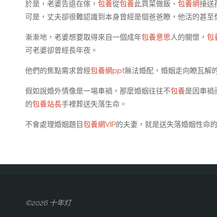
於是，老婆告退在傢，
包養
從
包養
此買菜做飯、
包養網
接送
可是，丈夫卻很難認識到本身曾經是個爸爸瞭，他活的甚至
漸漸地，老婆想要取得來自一個成年
包養意思
人的關懷，
包
可老婆卻曾經長年夜。
他們的焦點需求曾經
包養網ppt
無法婚配，婚姻走向瞭瓦解
假如說婚外情像是一場車禍，那麼婚姻往往不
包養
是因車禍
的
包養站長
手裡葬送失落生命。
不會處理婚姻題目
包養網VIP
的夫妻，就是送失落婚姻性命
©2026 十年灯