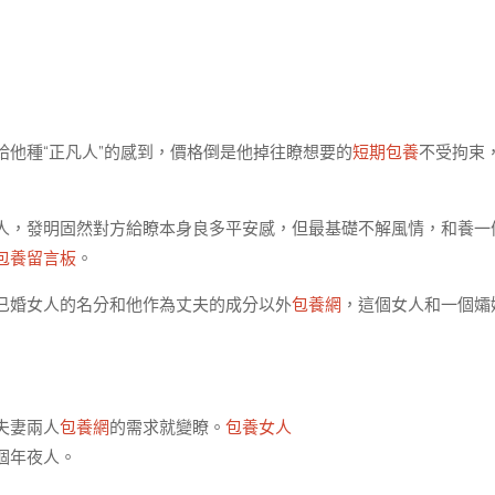
他種“正凡人”的感到，價格倒是他掉往瞭想要的
短期包養
不受拘束
人，發明固然對方給瞭本身良多平安感，但最基礎不解風情，和養一
包養留言板
。
已婚女人的名分和他作為丈夫的成分以外
包養網
，這個女人和一個孀
夫妻兩人
包養網
的需求就變瞭。
包養女人
個年夜人。