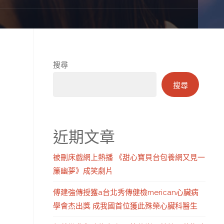
搜尋
搜尋
近期文章
被刪床戲網上熱播 《甜心寶貝台包養網又見一
簾幽夢》成笑劇片
傅建強傳授獲a台北秀傳健檢merican心臟病
學會杰出獎 成我國首位獲此殊榮心臟科醫生