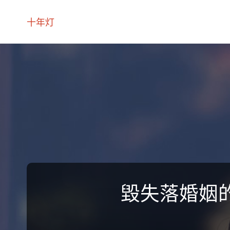
十年灯
毀失落婚姻