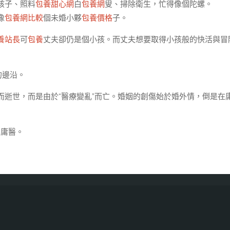
孩子、照料
包養甜心網
白
包養網
叟、掃除衛生，忙得像個陀螺。
像
包養網比較
個未婚小夥
包養價格
子。
養站長
可
包養
丈夫卻仍是個小孩。而丈夫想要取得小孩般的快活與冒
的邊沿。
而逝世，而是由於“醫療變亂”而亡。婚姻的創傷始於婚外情，倒是在
的庸醫。