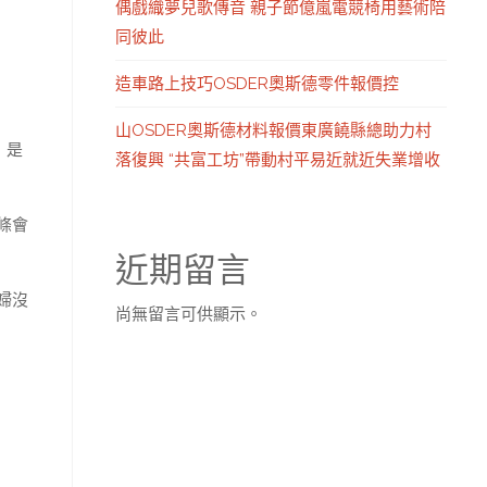
偶戲織夢兒歌傳音 親子節億嵐電競椅用藝術陪
同彼此
造車路上技巧OSDER奧斯德零件報價控
山OSDER奧斯德材料報價東廣饒縣總助力村
，是
落復興 “共富工坊”帶動村平易近就近失業增收
條會
近期留言
婦沒
尚無留言可供顯示。