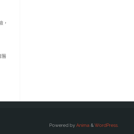
險，
庸醫
Powered by
Anima
&
WordPress.