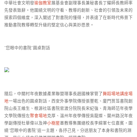
中華社會文明發
瑜伽教室
展基金會副理事長兼秘書長丁耀師長教師率
先發表致辭。他圍繞文明的守看、教導的創新、社會的引領及未來的
摸索四個維度，深入闡述了對書院的懂得，并表達了在新時代佈景下
推動書院教導轉型升級的堅定信心與美妙愿景。
“您眼中的書院”圓桌對話
隨后，中關村年夜數據產業聯盟理事長趙國棟掌管了
舞蹈場地
講座場
地
一場出色的圓桌對話，西安外事學院傳授張豐乾、廈門筼筜書院創
院山長王維生、根源社區書院官渡分院院長宋紀強、青海師范年夜學
文學院傳授左
聚會場地
克厚、溫州年夜學傳授吳龍燦、蘭州路況年夜
學副傳授杜華偉以及神
小樹屋
墨教導集團總校長李綿軍七位嘉賓，圍
繞“您眼中的書院”這一主題，各抒己見，分送朋友了本身和書院的淵