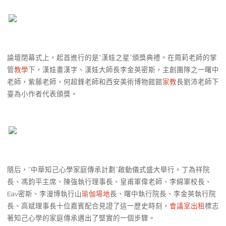
論壇閉幕式上，起首進行的是“漢娃之星”頒獎典禮。在周莉老師的掌
管
教學
下，漢娃畫漢字、漢娃大師長李金英密斯，主創團隊之一曙中
老師，紫藤老師，何超鋒老師和西安美術博物館館
家教
長劉沛老師下
臺為小作者代表頒獎。
隨后，“中華知己心學家庭傳承計劃”啟動儀式盛大舉行。丁為祥院
長、馮鈞平主席、陳強執行理事長、皇甫軍偉老師、李綿軍校長、
Eav密斯、李漫博執行山
瑜伽場地
長、曙中執行院長、李金英執行院
長、高斌理事長十位嘉賓配合見證了這一歷史時刻，
會議室出租
標志
著知己心學的家庭傳承邁出了堅實的一個步驟。