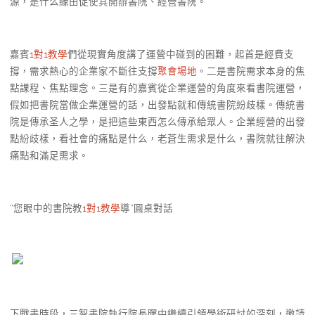
源，是什么緣由促使其開辦書院、經營書院。
嘉賓
1對1教學
們從現實角度講了運營中碰到的困難，起首是經費支
撐，需求熱心的企業家不斷往支撐
聚會場地
。二是書院需求本身的焦
點課程、焦點理念。三是有的嘉賓從企業運營的角度來看書院運營，
假如把書院當做企業運營的話，出發點就和傳統書院紛歧樣。傳統書
院是傳承圣人之學，是把這些東西怎么傳承給眾人。企業經營的出發
點紛歧樣，看社會的痛點是什么，老蒼生需求是什么，書院就往解決
痛點和滿足需求。
“您眼中的書院教
1對1教學
導”圓桌對話
下戰書時段，三智書院執行院長曙中繼續引領學術研討的深刻，邀請