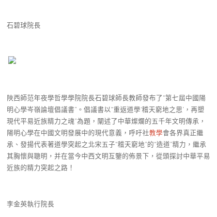
石碧球院長
陜西師范年夜學哲學學院院長石碧球師長教師發布了“第七屆中國陽
明心學岑嶺論壇倡議書”。倡議書以“重返道學‘稽天窮地之思’，再塑
現代平易近族精力之魂”為題，闡述了中華燦爛的五千年文明傳承，
陽明心學在中國文明發展中的現代意義，呼吁社
教學
會各界真正繼
承、發揚代表著道學突起之北宋五子“稽天窮地”的“造道”精力，繼承
其胸懷與聰明，并在當今中西文明互鑒的佈景下，從頭探討中華平易
近族的精力突起之路！
李金英執行院長