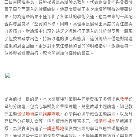
三智書院理事長、論壇秘書長高斌師長教師，代表組委會向與會者發
表了周全而深入的論壇總結。他高度贊譽了本次論壇所獲得的豐碩結
果，認為這些結果不僅深化了各領域的學術交通，也為未來的一起配
合與發展奠基了堅實的基礎。同時，高理事長展現出高度的責任感與
自省精力，對論壇中出現的缺乏之處進行了深入的分析與反思，體現
了組委會尋求出色、持續改進的決心與態度。這份總結不僅是對論壇
結果的周全回顧，更是對未來任務標的目的的明確指引，激勵著每一
位參與者繼續前行，配合開創加倍輝煌的篇章。
尤為值得一提的是，本次論壇特別策劃并同步發布了多個出色
教學
紛
呈的分論壇，包含心學賦能企業家論壇、兒童教導主題論壇、知己教
導主題
瑜伽場地
論壇
講座場地
、心學與心思學融合主題論壇，以及月
亮私塾分送朋友會等，這些板塊內容豐富多元，情
講座場地
勢新穎多
樣，為與會者搭建了一
講座場地
個廣闊無垠的學習與思惟碰撞的舞
臺。通過這些分論壇的深刻交通與探討，不僅極年夜地拓寬了與會者