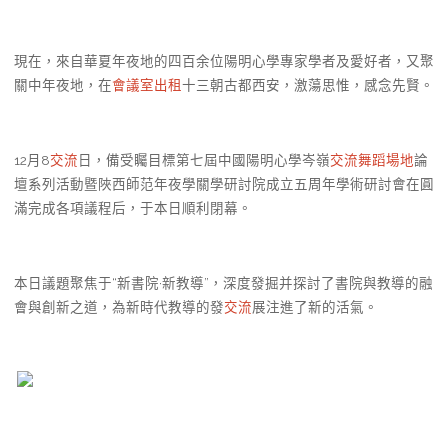
現在，來自華夏年夜地的四百余位陽明心學專家學者及愛好者，又聚
關中年夜地，在
會議室出租
十三朝古都西安，激蕩思惟，感念先賢。
12月8
交流
日，備受矚目標第七屆中國陽明心學岑嶺
交流
舞蹈場地
論
壇系列活動暨陜西師范年夜學關學研討院成立五周年學術研討會在圓
滿完成各項議程后，于本日順利閉幕。
本日議題聚焦于“新書院·新教導”，深度發掘并探討了書院與教導的融
會與創新之道，為新時代教導的發
交流
展注進了新的活氣。