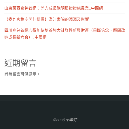
山東萊西查包養網：鼎力成長聰明舉措措施農業_中國網
【找九宮格空間何楷儒】淥江書院的淵源及影響
四川查包養網心得加快培養強大計謀性新興財產（果斷信念，翻開改
造成長新六合）_中國網
近期留言
尚無留言可供顯示。
©2026 十年灯