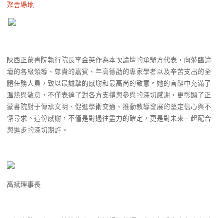
聚會場地
陜西正蒙書院執行院長李金英作為本次論壇的承辦方代表，向蒞臨論
壇的各級領導、尊貴的嘉賓、年高德劭的專家學者以及辛苦支出的全
體任務人員，致以最誠摯的感謝和最高尚的敬意。她的言辭中充滿了
溫熱與敬意，不僅表達了對各方支撐與參與的深切感謝，更彰顯了正
蒙書院對于傳承文明、促進學術交通、推動教導發展的堅定信心與不
懈尋求。這份感謝，不僅是對過往盡力的確定，更是對未來一起配合
與進步的深切期許。
高斌理事長