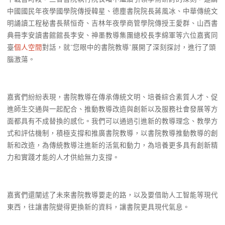
中國國民年夜學國學院傳授韓星、德塵書院院長蔣風冰、中華傳統文
明誦讀工程秘書長蔡恒奇、吉林年夜學商管學院傳授王愛群、山西書
典冊李安讀書館館長李安、神墨教導集團總校長李綿軍等六位嘉賓同
臺
個人空間
對話，就“您眼中的書院教導”展開了深刻探討，進行了頭
腦激蕩。
嘉賓們紛紛表現，書院教導在傳承傳統文明、培養綜合素質人才、促
進師生交通與一起配合、推動教導改造與創新以及服務社會發展等方
面都具有不成替換的感化。我們可以通過引進新的教導理念、教學方
式和評估機制，積極支撐和推廣書院教導，以書院教導推動教導的創
新和改造，為傳統教導注進新的活氣和動力，為培養更多具有創新精
力和實踐才能的人才供給無力支撐。
嘉賓們還闡述了未來書院教導要走的路，以及要借助人工智能等現代
東西，往讓書院變得更換新的資料，讓書院更具現代氣息。