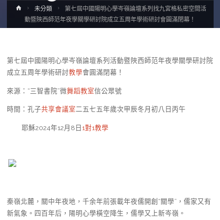
Home
未分類
第七屆中國陽明心學岑嶺論壇系列找九宮格私密空間活
動暨陜西師范年夜學關學研討院成立五周年學術研討會圓滿閉幕！
第七屆中國陽明心學岑嶺論壇系列活動暨陜西師范年夜學關學研討院
成立五周年學術研討
教學
會圓滿閉幕！
來源：“三智書院”微
舞蹈教室
信公眾號
時間：孔子
共享會議室
二五七五年歲次甲辰冬月初八日丙午
耶穌2024年12月8日
1對1教學
秦嶺北麓，關中年夜地，千余年前張載年夜儒開創“關學”，儒家又有
新氣象。四百年后，陽明心學橫空降生，儒學又上新岑嶺。