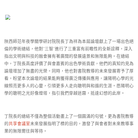
陜西師范年夜學關學研討院院長丁為祥為本屆論壇獻上了一場出色絕
倫的學術總結，他對“三智”進行了三重富有前瞻性的全新詮釋，深入
指出文明與科技的融會擁有著廣闊的發展遠景和無限能夠。在總結
中，丁院長高度評價了與會嘉賓的出色學術貢獻，他們的真知灼見為
論壇增加了無盡的光榮。同時，他也對書院教導的未來發展寄予了厚
看，盼望本次論壇的結果能夠獲得廣泛傳播與應用，讓陽明心學的光
線照亮更多人的心靈，引領更多人走向聰明與和諧的生涯。愿陽明心
學的聰明之光好像燈塔，指引我們穿越迷霧，抵達幻想的此岸。
丁院長的總結不僅為整個活動畫上了一個圓滿的句號，更為書院教導
的
共享會議室
未來發展指明了標的目的，激發了與會者對未來教導事
業的無限嚮往與等待。