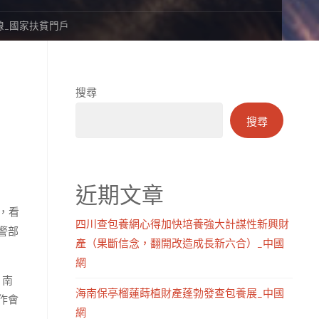
線_國家扶貧門戶
搜尋
搜尋
近期文章
，看
四川查包養網心得加快培養強大計謀性新興財
警部
產（果斷信念，翻開改造成長新六合）_中國
網
、南
海南保亭榴蓮蒔植財產蓬勃發查包養展_中國
作會
網