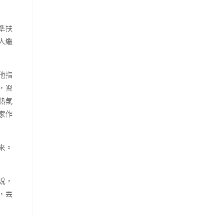
準扶
人繼
他指
，習
熱氣
家作
來。
說，
，丟