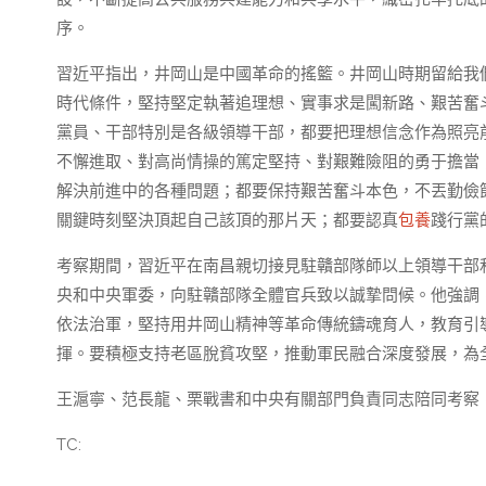
序。
習近平指出，井岡山是中國革命的搖籃。井岡山時期留給我
時代條件，堅持堅定執著追理想、實事求是闖新路、艱苦奮
黨員、干部特別是各級領導干部，都要把理想信念作為照亮
不懈進取、對高尚情操的篤定堅持、對艱難險阻的勇于擔當
解決前進中的各種問題；都要保持艱苦奮斗本色，不丟勤儉
關鍵時刻堅決頂起自己該頂的那片天；都要認真
包養
踐行黨
考察期間，習近平在南昌親切接見駐贛部隊師以上領導干部
央和中央軍委，向駐贛部隊全體官兵致以誠摯問候。他強調
依法治軍，堅持用井岡山精神等革命傳統鑄魂育人，教育引
揮。要積極支持老區脫貧攻堅，推動軍民融合深度發展，為
王滬寧、范長龍、栗戰書和中央有關部門負責同志陪同考察
TC: