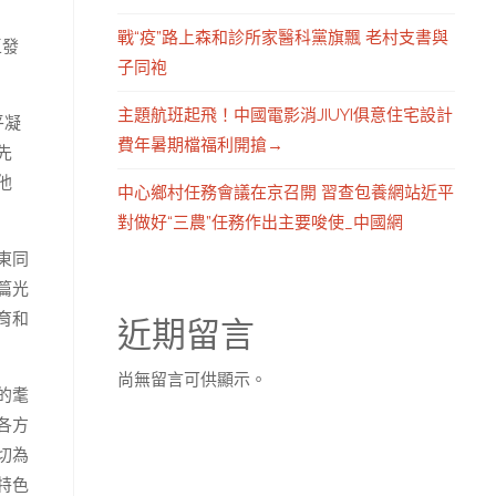
戰“疫”路上森和診所家醫科黨旗飄 老村支書與
區發
子同袍
主題航班起飛！中國電影消JIUYI俱意住宅設計
平凝
費年暑期檔福利開搶→
先
他
中心鄉村任務會議在京召開 習查包養網站近平
對做好“三農”任務作出主要唆使_中國網
東同
篇光
育和
近期留言
尚無留言可供顯示。
的耄
各方
切為
特色