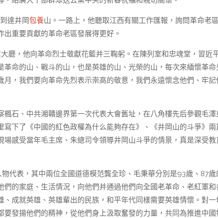
導，給廣大干部群眾送去黨中央的新春祝福和親切關懷。
車到達井岡
包養
山。一路上，他聽取江西有關工作匯報，詢問革命老
作出重要貢獻的革命老區發展得更好。
唁大廳，他向革命烈士敬獻花籃并三鞠躬。在陳列室和忠魂堂，習近
是革命的山、戰斗的山，也是英雄的山、光榮的山，每次來緬懷革命
歲月，我們要向革命先烈表示崇高的敬意，我們永遠懷念他們、牢記
察楓石、中共湘贛邊界第一次代表大會舊址，在八角樓先后參觀毛澤
里寫下了《中國的紅色政權為什么能夠存在》、《井岡山的斗爭》兩
現場感受當年毛主席、朱總司令領導井岡山斗爭的情景，真是深受教
物代表，其中兩位全國道德模范龔全珍、毛秉華分別是93歲、87歲
他們的家庭、生活情況，向他們并通過他們向全國老革命、老紅軍和
雄、成就英雄、英雄輩出的民族，和平年代同樣需要英雄情懷。對一
都要發揚他們的精神，從他們身上汲取奮發的力量，共同為推進中國