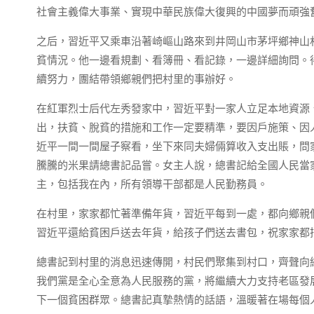
社會主義偉大事業、實現中華民族偉大復興的中國夢而頑強
之后，習近平又乘車沿著崎嶇山路來到井岡山市茅坪鄉神山
貧情況。他一邊看規劃、看簿冊、看記錄，一邊詳細詢問。
續努力，團結帶領鄉親們把村里的事辦好。
在紅軍烈士后代左秀發家中，習近平對一家人立足本地資源
出，扶貧、脫貧的措施和工作一定要精準，要因戶施策、因
近平一間一間屋子察看，坐下來同夫婦倆算收入支出賬，問
騰騰的米果請總書記品嘗。女主人說，總書記給全國人民當
主，包括我在內，所有領導干部都是人民勤務員。
在村里，家家都忙著準備年貨，習近平每到一處，都向鄉親
習近平還給貧困戶送去年貨，給孩子們送去書包，祝家家都
總書記到村里的消息迅速傳開，村民們聚集到村口，齊聲向
我們黨是全心全意為人民服務的黨，將繼續大力支持老區發
下一個貧困群眾。總書記真摯熱情的話語，溫暖著在場每個