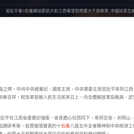
習近平春S包養網站節前夕赴江西看望慰問廣大干部群眾_中國扶貧在
來臨之際，中共中央總書記、國家主席、中央軍委主席習近平來到江西
快樂吉祥，祝改革發展人民生活蒸蒸日上，向全體解放軍指戰員、武
習近平在江西省委書記強衛、省長鹿心社陪同下，來到吉安、井岡山
館調研考察，就貫徹落實黨的十
包養
八屆五中全會精神和中央經濟工