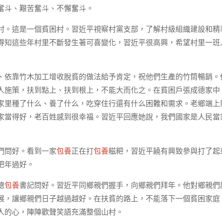
奮斗、艱苦奮斗、不懈奮斗。
村。這是一個貧困村。習近平視察村黨支部，了解村級組織建設和精
得知這些年村里不斷發生著可喜變化，習近平很高興，希望村里一班
、依靠竹木加工增收脫貧的做法給予肯定，祝他們生產的竹筒暢銷。
人施策，扶到點上、扶到根上，不能大而化之。在貧困戶張成德家中
家里種了什么、養了什么，吃穿住行還有什么困難和需求。老鄉端上
家當得好，老百姓感到很幸福。習近平回應她說，我們國家是人民當
們問好。看到一家
包養
正在打
包養
糍粑，習近平饒有興致參與打了起
把年過好。
總
包養
書記問好。習近平同鄉親們握手，向鄉親們拜年。他對鄉親們
展，讓鄉親們日子越過越好。在扶貧的路上，不能落下一個貧困家庭
人的心，陣陣歡聲笑語充滿整個山村。