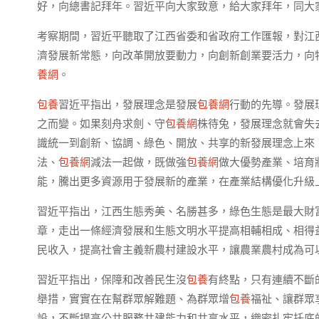
好，向總書記拜年。習近平向大家致意，給大家拜年，同大
考察期間，習近平聽取了江西省委和省政府工作匯報，對江
濟發展新常態，向改革開放要動力，向創新創業要活力，向
養網
。
包養
習近平指出，發展理念是發展
包養網
行動的先導。發展
之而變。如果刻舟求劍、守
包養網
株待兔，發展理念就會失
識統一到創新、協調、綠色、開放、共享的新發展理念上來
法、
包養網
減法一起做，既做強
包養網
做大優勢產業、培育
能，騰出更多資源用于發展新的產業，在產業結構優化升級
習近平指出，江西生態秀美、名勝甚多，綠色生態是最大財
章，走出一條經濟發展和生態文明水平提高相輔相成、相得
民收入，提高社會主義新農村建設水平，讓農業農村成為可
習近平指出，保障和改善民生沒
包養
有終點，只有連續不斷
舉措，實實在在幫群眾解難題、為群眾增
包養
福祉、讓群眾
設，不斷提高公共服務共建能力和共享水平，織密扎牢托底的