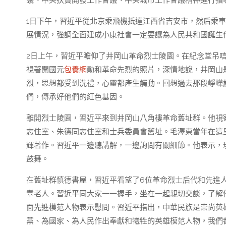
議、中央扶貧開發工作會議、中央城市工作會議精神進行指
1日下午，習近平從北京乘飛機抵達江西省吉安市，然后乘
展情況，強調全面建成小康社會一定要讓為人民共和國誕生
2日上午，習近平瞻仰了井岡山革命烈士陵園。在紀念堂吊
視著開國元
包養網
勛和革命先烈的照片，深情地說，井岡山
烈，思想都受到洗禮，心靈都產生觸動。回想過去那段崢嶸
們，傳承好他們的紅色基因。
離開烈士陵園，習近平來到井岡山八角樓革命舊址群。他視
志住室、朱德同志住室和士兵委員會舊址。毛澤東當年在這
輝著作。習近平一邊聽講解，一邊詢問有關細節。他表示，
鼓舞。
在舊址群慎德書屋，習近平看望了6位革命烈士后代和先進人
耋老人。習近平同大家一一握手，坐在一起親切交談，了解
面先進模范人物表示慰問。習近平指出，中華民族是崇尚英
黨、為國家、為人民作出奉獻和犧牲的英雄模范人物，我們