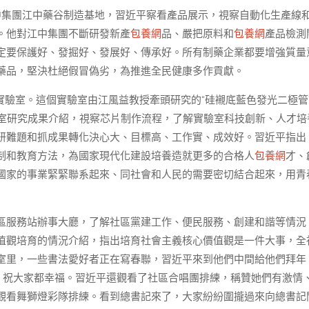
中集團江中藥谷制造基地，習近平察看產品展示，視察自動化生產線
。他對江中集團不斷研發新產
包養網
品、嚴把原料和
包養網
產品檢測
定要保護好、發掘好、發展好、傳承好。所有制藥企業都要增強質量
藥品，堅決杜絕假冒偽劣，為推進全民健康多作貢獻。
實驗室。這個實驗室由江風益教授牽頭研究的“硅襯底藍色發光二極管
驗室研究成果介紹，視察芯片制作流程，了解實驗室科技創新、人才培
研難題和抓成果轉化決心大、目標高、工作實、成效好。習近平指出
制和教育方法，為國家現代化建設培養造就更多的合格人
包養網
才、
國家的事業緊緊聯系起來、同社會和人民的需要密切結合起來，用青
區服務站辦事大廳，了解社區黨建工作、便民服務、創建和諧等情況
值觀培育的情況介紹，指出培育社會主義核心價值觀是一件大事，全
室里，一些書法愛好者正在寫春聯，習近平來到他們中間給他們拜年
，祝大家都幸福。習近平還觀看了社區合唱團排練，稱贊她們有激情
觀看舞獅燈彩隊排練。看到總書記來了，大家紛紛圍攏過來向總書記