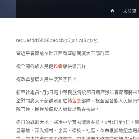
Home
未分類
requestId:6868cedcb96301.74873253.
習近平春節前夕赴江西看望慰問廣大干部群眾
祝全國各族人民健
包養
康快樂吉祥
祝改革發展人民生活蒸蒸日上
新華社南昌2月3日電中華民族傳統節日農歷猴年春節即將
望慰問廣大干部群眾和駐贛
包養
部隊，祝全國各族人民健康
隊官兵、民兵預備役人員致以新春祝福。
冬日的贛鄱大地，寒冷中孕育著濃濃春意。2月1日至3日，
昌等地，深入鄉村、企業、學校、社區、革命根據地紀念場