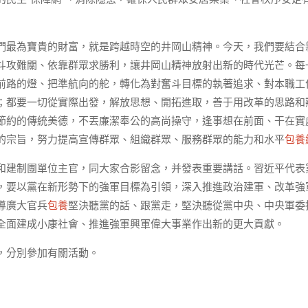
們最為寶貴的財富，就是跨越時空的井岡山精神。今天，我們要結合
斗攻難關、依靠群眾求勝利，讓井岡山精神放射出新的時代光芒。每
前路的燈、把準航向的舵，轉化為對奮斗目標的執著追求、對本職工
；都要一切從實際出發，解放思想、開拓進取，善于用改革的思路和
節約的傳統美德，不丟廉潔奉公的高尚操守，逢事想在前面、干在實
的宗旨，努力提高宣傳群眾、組織群眾、服務群眾的能力和水平
包養
和建制團單位主官，同大家合影留念，并發表重要講話。習近平代表
，要以黨在新形勢下的強軍目標為引領，深入推進政治建軍、改革強
導廣大官兵
包養
堅決聽黨的話、跟黨走，堅決聽從黨中央、中央軍委
全面建成小康社會、推進強軍興軍偉大事業作出新的更大貢獻。
，分別參加有關活動。