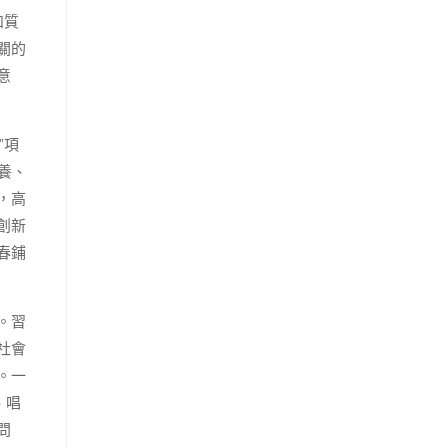
和質
關的
意
”項
養、
，高
創新
春鋪
。習
社會
。一
、唱
問