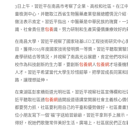
3日上午，習近平在南昌市考察了企業、高校和社區。在江
量檢測中心，并聽取江西省生物醫藥產業發展總體情況介紹
做法表示肯定。習近平指出，中醫藥是中華民族的瑰寶，一
識、社會責任意
包養
識，努力研制和生產質優價廉療效好的
在南昌大學，習近平視察了國家硅基LED工程技術研究中心
目，獲得2015年度國家技術發明獎一等獎。習近平聽取實
產學研結合等情況，并視察了南昌光谷展廳，肯定他們攻科
校作為科技創新的生力軍，要創新
包養網
人
包養網
才培養機
人才。習近平希望當代大學生珍惜韶華，把學習成長同黨和
路，讓理想延伸。
在東湖區彭家橋街道光明社區，習近平視察社區宣傳欄和社
近平聽取社區通
包養網
過開設道德講堂開展社會主義核心價
都要努力抓，社區要利用自己的平臺和優勢做好。社區書畫
位小朋友寫下一個“福”字送給習爺爺，習近平拿到手上展示
得好，祝她們歌聲常伴美好生活。廣場上，社區居民們正在