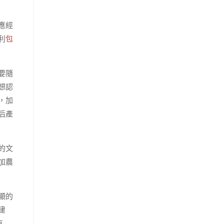
應經
利
包
要隨
想認
，加
后產
的文
加農
顯的
建
有