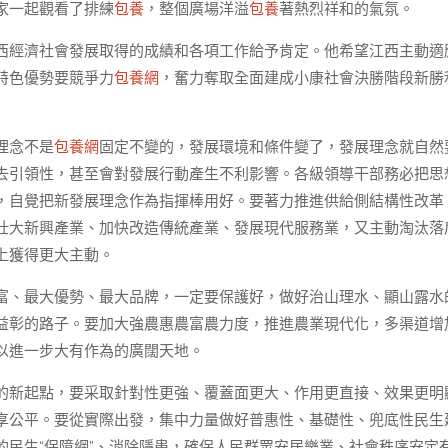
家一起觀看了排練
包養
，整個廣場洋溢
包養
著熱烈祥和的氣氛。
西經濟社會發展取得的成績和各項工作給予肯定。他希望江西主動適
特色優勢要競爭力
包養網
，奮力奪取全面建成小康社會決勝階段新勝
理念不是
包養網
固定不變的，發展環境和條件變了，發展理念就自然
去引領性，甚至會對發展行動產生不利影響。各級領導干部務必把思
，自覺把新發展理念作為指揮棒用好。要著力推進供給側結構性改革
壯大新興產業、加快改造傳統產業、發展現代服務業，又主動淘汰落
上獲得更大主動。
富、最大優勢、最大品牌，一定要保護好，做好治山理水、顯山露水
益彰的路子。要加大強農惠農富農力度，推進農業現代化，多渠道增
以進一步大有作為的廣闊天地。
的新起點，要采取針對性更強、覆蓋面更大、作用更直接、效果更明
享公平。要從實際出發，集中力量做好普惠性、基礎性、兜底性民生
民生“保障網”、消除隱患，確保人民群眾安居樂業、社會秩序安定