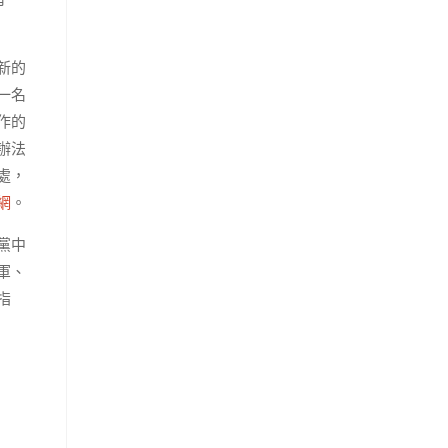
新的
一名
作的
辦法
處，
網
。
黨中
軍、
指