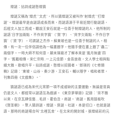
燈謎：拈詩成謎懸燈猜
燈謎又稱為“燈虎”“文虎”，所以猜燈謎又被叫作“射燈虎”“打燈
謎”。燈謎最早是由謎語成長而來，而謎語源于平易近間行動謎語，
后經文人加工而成。聽說王安石就是一位善于制燈謎的人，他所制的
謎語“日字加兩點，不作貝字猜”（“賀”字）、“貝字欠兩點，不作日字
猜”（“資”字），可謂謎之杰作。蘇東坡也是一位善于制謎的人。相
傳，有一次一位伴侶請他為一幅畫題字，他隨手便在畫上題了“蟲二”
兩個字。一時大師不知何意，顛末琢磨才了解本來是“風月無邊”四
字。“舊籍相傳，宋仁宗時…一上元佳節，金吾放夜，文人學士相與點
綴大雅，歌唱升平，拈詩成謎，懸燈以招猜者。”郎瑛的《七修類
稿》記錄：“東坡、山谷、秦少游、王安石，輔以隱字，唱和者眾，
刊集四冊《文戲集》。”
猜謎語已成為宋代元宵節一項不成或缺的主要運動。無論是官員
仍是文人，都經常以謎語互為戲謔。《東京夢華錄》記錄：“崇不雅
以來，在京瓦肆伎藝……毛詳、霍伯丑，商謎。”商謎，舊用鼓板吹
《賀圣朝》，聚人猜詩謎、燈謎、戾謎、社謎，本是切口，也就是謎
語。那時的商謎場合叫“北裡瓦舍”。在北宋的開封城，張燈結彩的元