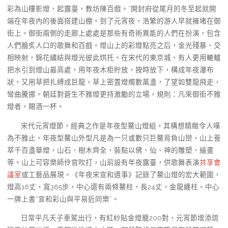
彩為山樓影燈，起露臺，教坊陳百戲。”開封府從尾月的冬至起就開
端在年夜內的後面搭建山棚。到了元宵夜，浩繁的游人早就擁堵在御
街上。御街兩側的走廊上處處是那些有奇術異能的人們在扮演，包含
人們膾炙人口的歌舞和百戲。燈山上的彩燈點亮之后，金光殘暴、交
相映射，錦花繡結與燈光彼此烘托。在宋代的東京城，有人更用轆轤
把水引到燈山最高處，用年夜木柜貯放，按時放下，構成年夜瀑布
狀，又用草把扎縛成巨龍，草上密置燈燭數萬盞，了望如雙龍飛走，
彎曲騰挪。朝廷對蒼生不雅燈更持激勵的立場，規則：凡來御街不雅
燈者，賜酒一杯。
宋代元宵燈節，經典之作是年夜型鰲山燈組，其構想精緻令人嘆
為不雅止。年夜型鰲山外型凡是為一只或數只巨鰲背負山巒，山上薈
萃千百盞華燈，山石、樹木齊全，裝點以佛、仙、神的雕塑、繪畫
等。山上可容樂師伶官吹打，山前設有年夜露臺，供歌舞表演
共享會
議室
或工藝品展現。《年夜宋宣和遺事》記錄了鰲山燈的宏大範圍，
燈高16丈，寬365步，中心還有兩條鰲柱，長24丈，金龍纏柱。中心
一牌上書“宣和彩山與平易近同樂”。
日常平凡天子車駕出行，有紅紗貼金燈籠200對，元宵節增添琉