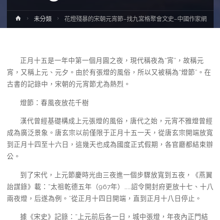
Home
未分類
花燈殘暴的宋朝元宵節–找九宮格聚會文史–中國作家網
正月十五是一年中第一個月圓之夜，現代稱夜為“宵”，故稱元
宵，又稱上元、元夕。由於有張燈的風俗，所以又被稱為“燈節”。在
古書的記錄中，宋朝的元宵節尤為熱烈。
燈節：春風夜放花千樹
漢代曾經基礎構成上元張燈的風俗，唐代之始，元宵不雅燈曾經
成為廣泛景象。唐玄宗以前僅限于正月十五一天，從唐玄宗開端放寬
到正月十四至十六日，這幾天也成為國度正式假期，各官廳都結束辦
公。
到了宋代，上元節慶時光由三夜進一個步驟放寬到五夜，《燕翼
詒謀錄》載：“太祖乾德五年（967年）……詔令開封府更放十七、十八
兩夜燈，后遂為例。”從正月十四日開端，直到正月十八日停止。
據《宋史》記錄：“上元前后各一日，城中張燈，年夜內正門結