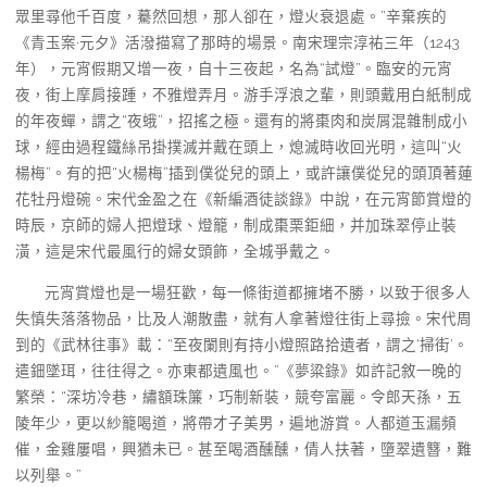
眾里尋他千百度，驀然回想，那人卻在，燈火衰退處。”辛棄疾的
《青玉案·元夕》活潑描寫了那時的場景。南宋理宗淳祐三年（1243
年），元宵假期又增一夜，自十三夜起，名為“試燈”。臨安的元宵
夜，街上摩肩接踵，不雅燈弄月。游手浮浪之輩，則頭戴用白紙制成
的年夜蟬，謂之“夜蛾”，招搖之極。還有的將棗肉和炭屑混雜制成小
球，經由過程鐵絲吊掛撲滅并戴在頭上，熄滅時收回光明，這叫“火
楊梅”。有的把“火楊梅”插到僕從兒的頭上，或許讓僕從兒的頭頂著蓮
花牡丹燈碗。宋代金盈之在《新編酒徒談錄》中說，在元宵節賞燈的
時辰，京師的婦人把燈球、燈籠，制成棗栗鉅細，并加珠翠停止裝
潢，這是宋代最風行的婦女頭飾，全城爭戴之。
元宵賞燈也是一場狂歡，每一條街道都擁堵不勝，以致于很多人
失慎失落落物品，比及人潮散盡，就有人拿著燈往街上尋撿。宋代周
到的《武林往事》載：“至夜闌則有持小燈照路拾遺者，謂之‘掃街’。
遣鈿墜珥，往往得之。亦東都遺風也。”《夢粱錄》如許記敘一晚的
繁榮：“深坊冷巷，繡額珠簾，巧制新裝，競夸富麗。令郎天孫，五
陵年少，更以紗籠喝道，將帶才子美男，遍地游賞。人都道玉漏頻
催，金雞屢唱，興猶未已。甚至喝酒醺醺，倩人扶著，墮翠遺簪，難
以列舉。”