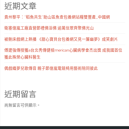
近期文章
貴州黎平：“稻魚共生”助山區魚查包養網站糧雙豐產_中國網
衛塞億嵐工廠直營節禮佛浴佛 逾萬信眾齊聚佛光山
被刪床戲網上熱播 《甜心寶貝台包養網又見一簾幽夢》成笑劇片
傅建強傳授獲a台北秀傳健檢merican心臟病學會杰出獎 成我國首位
獲此殊榮心臟科醫生
偶戲織夢兒歌傳音 親子節億嵐電競椅用藝術陪同彼此
近期留言
尚無留言可供顯示。