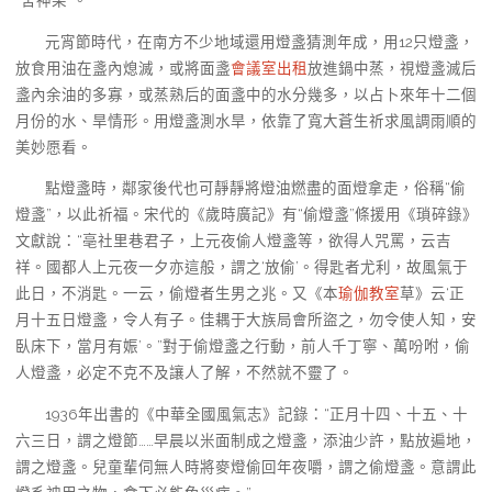
“舍神果”。
元宵節時代，在南方不少地域還用燈盞猜測年成，用12只燈盞，
放食用油在盞內熄滅，或將面盞
會議室出租
放進鍋中蒸，視燈盞滅后
盞內余油的多寡，或蒸熟后的面盞中的水分幾多，以占卜來年十二個
月份的水、旱情形。用燈盞測水旱，依靠了寬大蒼生祈求風調雨順的
美妙愿看。
點燈盞時，鄰家後代也可靜靜將燈油燃盡的面燈拿走，俗稱“偷
燈盞”，以此祈福。宋代的《歲時廣記》有“偷燈盞”條援用《瑣碎錄》
文獻說：“亳社里巷君子，上元夜偷人燈盞等，欲得人咒罵，云吉
祥。國都人上元夜一夕亦這般，謂之‘放偷’。得匙者尤利，故風氣于
此日，不消匙。一云，偷燈者生男之兆。又《本
瑜伽教室
草》云‘正
月十五日燈盞，令人有子。佳耦于大族局會所盜之，勿令使人知，安
臥床下，當月有娠’。”對于偷燈盞之行動，前人千丁寧、萬吩咐，偷
人燈盞，必定不克不及讓人了解，不然就不靈了。
1936年出書的《中華全國風氣志》記錄：“正月十四、十五、十
六三日，謂之燈節……早晨以米面制成之燈盞，添油少許，點放遍地，
謂之燈盞。兒童輩伺無人時將麥燈偷回年夜嚼，謂之偷燈盞。意謂此