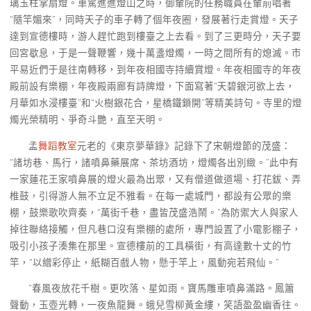
璃玉柱掌扇燈。車駕進進燈山之時，御輦院的任務職員在輦前唱著
“隨竿媚來”，同時天子的車子轉了個年夜圈，發展著行走賞燈。天子
達到宣德樓時，游人趕忙跑到樓臺之上去看。到了三更時分，天子要
回宮歇息，于是一聲鞭響，幾十萬盞燈燭，一時之間所有的熄滅。市
平易近們于是往南轉移，到年夜相國寺持續賞燈。年夜相國寺的年夜
殿前設有樂棚，年夜殿兩廊有詩牌燈，下面寫著“天碧銀河欲上去，
月華如水浸樓臺”和“火樹銀花合，星橋鐵鎖開”等精美詩句。寺里的燈
燭光榮精明、爭奇斗艷，直至天明。
孟
舞蹈教室
元老的《東京夢華錄》記錄下了宋朝燈節的茂盛：
“諸坊巷、馬行，諸噴鼻藥展席、茶坊酒坊，燈燭各出別緻。”此中有
一家蓮花王家噴鼻展的燈火最為出眾，又有僧道做道場、打花鈸、弄
椎鼓，引得游人無不立足不雅看。在每一處城門，都設有公眾的樂
棚，鼓樂歌吹齊奏，“萬街千巷，盡皆茂盛浩鬧。”為防禦大人與家人
掉往聯絡接觸，但凡巷口沒有樂棚的處所，專門設置了小電影棚子，
吸引小孩子湊集在那里。宣德樓前的工具橫街，有高達數十丈的竹
竿，“以繒彩停止，紙糊百戲人物，懸于竿上，風動宛若飛仙。”
“春風夜放花千樹。更吹落、星如雨。寶馬雕車噴鼻滿路。鳳簫
聲動，玉壺光轉，一夜魚龍舞。蛾兒雪柳黃金縷，笑語盈盈幽香往。