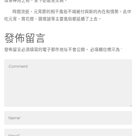
燈系神用之物，食下必能免災病。”
時間流逝，元宵節的相干風俗不竭被付與新的內在和情勢，此中
吃元宵、賞花燈、猜燈謎等主要風俗都延續了上去。
發佈留言
發佈留言必須填寫的電子郵件地址不會公開。
必填欄位標示為
*