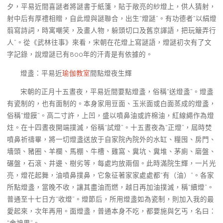
夕，平易近間喜謎者將謎書于紙箋，貼于敞亮的紗燈上，供人猜射，
射中后有厚禮相贈，自此燈與謎聯合，出生“燈謎”。有功德者“以絹燈
翦寫詩詞，時寓嘲笑，及畫人物，躲頭切口及舊京諢語，把玩簸弄行
人”。從《武林往事》來看，宋朝在花燈上寫謎語，燈謎初次有了文
字記錄，說燈謎已有800年的汗青是有依據的。
燈盞：平易近
瑜伽教室
間點燈夜生輝
宋朝的正月十五晝夜，平易近間要點燈盞，俗稱“送燈盞”。燈盞
有瓷制的，也有面制的。本身家用豆面、玉米面或白面蒸成的燈盞，
俗稱“燈饃”。高二寸許，上凹，盛以噴鼻油或許棉油，紅線繩作為燈
炷。在十四晝夜開端撲滅，俗稱“試燈”。十五晝夜為“正燈”，屆時焚
噴鼻祈禱畢，將一切燈盞送放于自家院內院外的水缸、糧囤、房門、
墻頭、豬圈、羊欄、馬棚、牛槽、雞窩、糞坑、糞堆、茅廁、磨盤、
碾盤，石滾、井邊、樹劣等，每處均放兩個。此時滿院生輝，一片光
亮，燈花起舞，油噴鼻撲鼻，它象征著家家處處都“有（油）”。各家
所點燈盞，當晚不收，讓其盡油而燃，越日再加油撲滅，稱“續燈”。
普通至十七日方“收燈”。燈節后，所用燈盞如為瓷制，則加入我的最
愛起來，次年再用。面燈盞，普通本身不吃，都要施與乞丐，名曰：