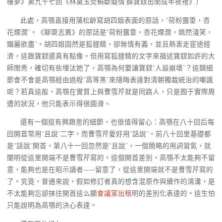
樓夢》第九十七回《林黛玉焚稿斷癡情 薛寶釵出閨成年夜禮》）
此處，高鶚直接用蒲松齡寫胡四姐表面的原話，“荷粉露垂，杏
花煙潤”。《聊齋志異》的原話是“荷粉露垂，杏花煙潤，嫣然淺笑，
媚麗欲盡”。胡四姐固然是狐貍精，卻無情有義，並且熱衷走宦途經
濟，這跟寶釵還真有點像。但用寫狐貍精的文字來描述寶釵如許的大
師閨秀，確切有些埋汰她了，高鶚為何要讓寶釵“人設崩壞”？這類細
節會不會是高鶚經由過程“高等黑”來隱晦表達對清朝獨裁統治的嘲諷
呢？若真這般，高鶚在實質上與曹雪芹就是同路人，只是囿于實際周
遭的狀況，他只能表示得很圓滑。
還有一個挺有興趣思的細節，也很值得留心：高鶚在八十回后每
回開首常用“且說”二字，而曹雪芹愛好用“話說”。前八十回里基礎都
是“話說”開首，第八十一回忽然是“且說”，一個簡略的用詞習氣，就
闡明從這里開端不是曹雪芹寫的。這個開首差別，高鶚不太能夠不留
意，能夠也是在昭示讀者——留意了，從這里開端就不是曹雪芹寫的
了。究竟，普通來說，假如修訂者真的想含混原作與續作的鴻溝，是
不太能夠忘卻抹往開首這么顯
會議室出租
明的差別化表達的。這生怕
只能說明為高鶚的決心表達。