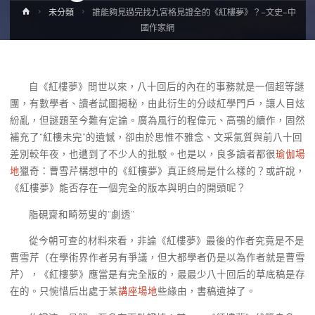
Home
未分類
誰能夠見過完找九宮格見證全的《紅樓夢》？–文史–中
國作家網
自《紅樓夢》問世以來，八十回后的內在的事務就是一個超等謎
團，有數學者、讀者試圖揭秘，由此衍生的分歧紅學門戶，讓人目炫
紛亂，但謎題至今難有定論。廣為風行的程偉元、高鶚的續作，固然
補充了“紅樓未完”的遺憾，卻由於思惟不雅念、文采氣質與前八十回
差別較年夜，也遭到了不少人的批駁。也是以，良多讀者都很
瑜伽場
地
獵奇：曹雪芹構想中的《紅樓夢》真正終局是什么樣的？或許說，
《紅樓夢》能否存在一個完全的版本與明白的開頭呢？
脂硯齋和畸笏叟的“劇透”
從今朝可查的材料來看，非論《紅樓夢》最後的作者究竟是不是
曹雪芹（在學術界作者另有爭議，但大都學者仍是以為作者就是曹雪
芹），《紅樓夢》應當是有完全版的，最最少八十回后的草底稿是存
在的。只惋惜后出處于某
講座場地
些緣由，書稿遺掉了。