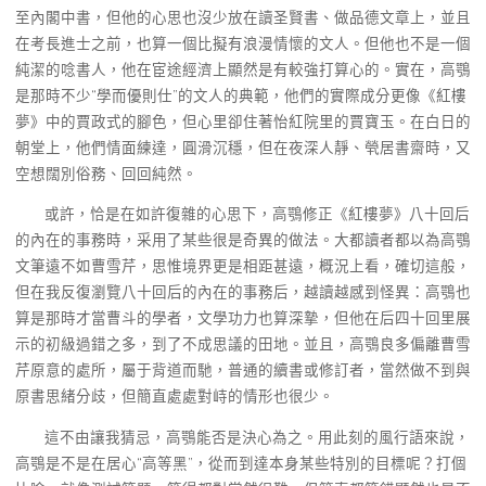
至內閣中書，但他的心思也沒少放在讀圣賢書、做品德文章上，並且
在考長進士之前，也算一個比擬有浪漫情懷的文人。但他也不是一個
純潔的唸書人，他在宦途經濟上顯然是有較強打算心的。實在，高鶚
是那時不少“學而優則仕”的文人的典範，他們的實際成分更像《紅樓
夢》中的賈政式的腳色，但心里卻住著怡紅院里的賈寶玉。在白日的
朝堂上，他們情面練達，圓滑沉穩，但在夜深人靜、煢居書齋時，又
空想闊別俗務、回回純然。
或許，恰是在如許復雜的心思下，高鶚修正《紅樓夢》八十回后
的內在的事務時，采用了某些很是奇異的做法。大都讀者都以為高鶚
文筆遠不如曹雪芹，思惟境界更是相距甚遠，概況上看，確切這般，
但在我反復瀏覽八十回后的內在的事務后，越讀越感到怪異：高鶚也
算是那時才當曹斗的學者，文學功力也算深摯，但他在后四十回里展
示的初級過錯之多，到了不成思議的田地。並且，高鶚良多偏離曹雪
芹原意的處所，屬于背道而馳，普通的續書或修訂者，當然做不到與
原書思緒分歧，但簡直處處對峙的情形也很少。
這不由讓我猜忌，高鶚能否是決心為之。用此刻的風行語來說，
高鶚是不是在居心“高等黑”，從而到達本身某些特別的目標呢？打個