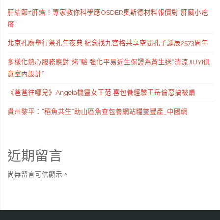
肝結節≠肝癌！專家教你科學應OSDER奧斯德材料報價對“肝臟小疙
瘩”
北京孔廟舉行祭孔年夜典 紀念找九宮格共享空間孔子誕辰2573周年
多樣化熱心服務應對“烤”驗 強化平易近生保證為蒼生送“清涼JIUYI俱
意室內設計”
《爸爸往哪兒》Angela機靈女王范 喜包養經驗王岳倫惡搞被扇
貴州黎平：“稻魚共生”助山區魚查包養網站糧雙豐產_中國網
近期留言
尚無留言可供顯示。