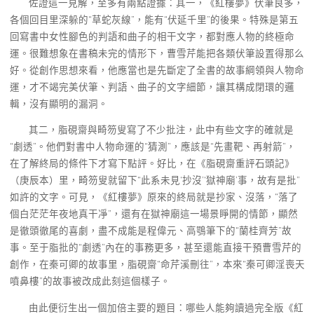
佐證這一見解，至多有兩點證據：其一，《紅樓夢》伏筆良多，
各個回目里深躲的“草蛇灰線”，能有“伏延千里”的後果。特殊是第五
回寫書中女性腳色的判語和曲子的相干文字，都對應人物的終極命
運。很難想象在書稿未完的情形下，曹雪芹能把各類伏筆設置得那么
好。從創作思想來看，他應當也是先斷定了全書的故事綱領與人物命
運，才不竭完美伏筆、判語、曲子的文字細節，讓其構成閉環的邏
輯，沒有顯明的漏洞。
其二，脂硯齋與畸笏叟寫了不少批注，此中有些文字的確就是
“劇透”。他們對書中人物命運的“猜測”，應該是“先畫靶、再射箭”，
在了解終局的條件下才寫下點評。好比，在《脂硯齋重評石頭記》
（庚辰本）里，畸笏叟就留下“此系未見‘抄沒’‘獄神廟’事，故有是批”
如許的文字。可見，《紅樓夢》原來的終局就是抄家、沒落，“落了
個白茫茫年夜地真干凈”，還有在獄神廟這一場景睜開的情節，顯然
是徹頭徹尾的喜劇，盡不成能是程偉元、高鶚筆下的“蘭桂齊芳”故
事。至于脂批的“劇透”內在的事務更多，甚至還能直接干預曹雪芹的
創作，在秦可卿的故事里，脂硯齋“命芹溪刪往”，本來“秦可卿淫喪天
噴鼻樓”的故事被改成此刻這個樣子。
由此便衍生出一個加倍主要的題目：哪些人能夠讀過完全版《紅