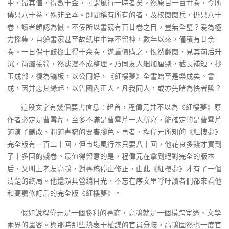
中，昂其值，得數十金，可謂風行一時者矣。然原目一百廿卷，今所
傳只八十卷，殊非全本。即間稱有所有的者，及校閱閱兵，仍只八十
卷，讀者頗認為憾。不佞所以書既有百廿卷之目，豈無全璧？爰為極
力採集，自躲書家甚至故紙堆中無不留神，數年以來，僅積有廿余
卷。一日偶于鼓擔上得十余卷，遂重價購之，悵然翻閱，見其前后升
沉，尚屬接筍，然漶漫不成整理。乃同友人細加厘剔，截長補短，抄
玉成部，復為鐫板，以公同好，《紅樓夢》全書始至是樂成矣。書
成，因并志其緣起，以告國內正人。凡我同人，或亦先睹為快者歟？
這段文字有幾個要害信息：起首，程偉元并不以為《紅樓夢》原
作者必定是曹雪芹，至多不滿是曹雪芹一人所寫，能確定的是曹雪芹
飾演了刪改、潤飾書稿的要害腳色。再者，程偉元所知的《紅樓夢》
完全版有一百二十回，但市場風行本只要八十回，他花良多錢才買到
了十多回的殘卷。最值得留意的是，程偉元在拿到絕對完全的版本
后，又叫上老友高鶚，對書稿停止修正，由此《紅樓夢》才有了一個
清楚的終局。他還頗具營銷目光，不忘在序文里呼吁讀者們都來看他
和高鶚修訂后的完全版《紅樓夢》。
假如說程偉元是一個勝利的書商，高鶚就是一個橫跨宦途、文學
兩界的墨客。與那時那些熱衷于權謀的官員分歧，高鶚固然也一度官