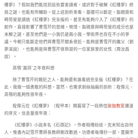
樓夢》？假如我們能找到這些要害讀者，或許對于破解《紅樓夢》終
局之謎，也能有所輔助。從上述剖析來看，基礎可以斷定，脂硯齋和
畸笏叟是讀過《紅樓夢》完全版的，甚至有能夠介入了《紅樓夢》的
創作，直接影響了曹雪芹的思緒。惋惜，脂硯齋與畸笏叟的成分也是
未解之謎，甚至他們是一小我仍是兩小我，學術界也存在不小的爭
議。今朝只能斷定他們與曹雪芹關系很近，能夠是曹雪芹的繼父（劉
夢溪說），也能夠是與曹雪芹很熟習的一位家族里的女性（周汝昌
說）。
高鶚“漏洞”之年夜料想
除了曹雪芹的親近之人，能夠還有誰看過完全版《紅樓夢》？在
此，我做一個勇敢的料想，當然，也需求剝絲抽繭的剖析：程偉元、
高鶚的能夠性很年夜。
程偉元在《紅樓夢》（程甲本）開篇寫了一段熱忱
瑜伽教室
瀰漫
的序文，信息量很年夜：
《紅樓夢》小說本名《石頭記》，作者相傳紛歧，究未知出自何
人，惟書內記雪芹曹師長教師刪改數過。功德者每傳抄一部，置廟市