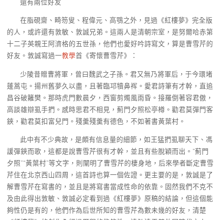
還有兩位好友
在脂硯齋、畸笏叟、程偉元、高鶚之外，見過《紅樓夢》完全版
的人，或許還有敦敏、敦誠兄弟。這兩人是清朝宗室，是努爾哈赤第
十二子英親王阿濟格的五世孫，他們也愛好吟詩寫文，算是曹雪芹的
好友。敦誠寫過一
教學
首《寄懷曹雪芹》：
少陵昔贈曹將軍，曾曰魏武之子孫。君又無乃將軍后，于今環堵
蓬蒿屯。揚州舊夢久以盡，且著臨邛犢鼻裈。愛君詩筆有才幹，直追
昌谷破籬樊。那時虎門數晨夕，西窗剪燭風雨昏。接羅倒著容君傲，
高談雄辯虱手捫。感時思君不相見，薊門夕照松亭樽。勸君莫彈門客
鋏，勸君莫扣富兒門。殘羹殘羹有德色，不如著書黃葉村。
此中有不少典故，是頗有信息量的細節，如王猛捫虱聊天下、馮
諼彈鋏而歌，這都是說曹雪芹很有才幹，並且有些脫穎而出。“薊門
夕照”“黃葉村”等文字，則闡明了曹雪芹的棲身地，后來學者斷定曹雪
芹住在北京西山四周，這首詩也算一個佐證。更主要的是，敦誠是了
解曹雪芹在寫書的，並且是將寫書當成性命的依靠。固然我們不克不
及由此得出敦敏、敦誠必定看到過《紅樓夢》原稿的結論，但這個能
夠性仍是有的，他們作為后世所知的曹雪芹為數未幾的好友，清楚