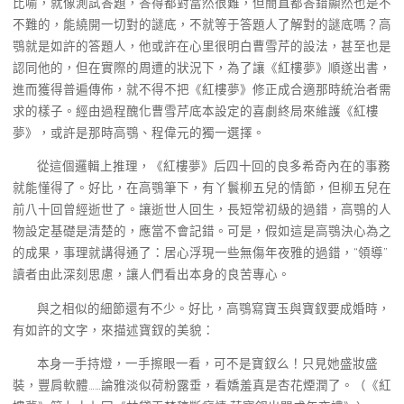
比喻，就像測試答題，答得都對當然很難，但簡直都答錯顯然也是不
不難的，能繞開一切對的謎底，不就等于答題人了解對的謎底嗎？高
鶚就是如許的答題人，他或許在心里很明白曹雪芹的設法，甚至也是
認同他的，但在實際的周遭的狀況下，為了讓《紅樓夢》順遂出書，
進而獲得普遍傳佈，就不得不把《紅樓夢》修正成合適那時統治者需
求的樣子。經由過程醜化曹雪芹底本設定的喜劇終局來維護《紅樓
夢》，或許是那時高鶚、程偉元的獨一選擇。
從這個邏輯上推理，《紅樓夢》后四十回的良多希奇內在的事務
就能懂得了。好比，在高鶚筆下，有丫鬟柳五兒的情節，但柳五兒在
前八十回曾經逝世了。讓逝世人回生，長短常初級的過錯，高鶚的人
物設定基礎是清楚的，應當不會記錯。可是，假如這是高鶚決心為之
的成果，事理就講得通了：居心浮現一些無傷年夜雅的過錯，“領導”
讀者由此深刻思慮，讓人們看出本身的良苦專心。
與之相似的細節還有不少。好比，高鶚寫寶玉與寶釵要成婚時，
有如許的文字，來描述寶釵的美貌：
本身一手持燈，一手擦眼一看，可不是寶釵么！只見她盛妝盛
裝，豐肩軟體……論雅淡似荷粉露垂，看嬌羞真是杏花煙潤了。（《紅