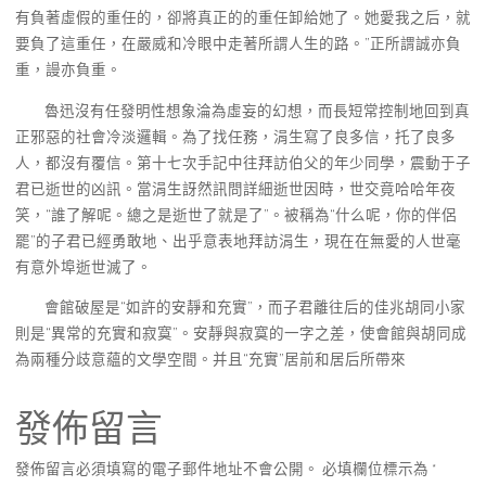
有負著虛假的重任的，卻將真正的的重任卸給她了。她愛我之后，就
要負了這重任，在嚴威和冷眼中走著所謂人生的路。”正所謂誠亦負
重，謾亦負重。
魯迅沒有任發明性想象淪為虛妄的幻想，而長短常控制地回到真
正邪惡的社會冷淡邏輯。為了找任務，涓生寫了良多信，托了良多
人，都沒有覆信。第十七次手記中往拜訪伯父的年少同學，震動于子
君已逝世的凶訊。當涓生訝然訊問詳細逝世因時，世交竟哈哈年夜
笑，“誰了解呢。總之是逝世了就是了”。被稱為“什么呢，你的伴侶
罷”的子君已經勇敢地、出乎意表地拜訪涓生，現在在無愛的人世毫
有意外埠逝世滅了。
會館破屋是“如許的安靜和充實”，而子君離往后的佳兆胡同小家
則是“異常的充實和寂寞”。安靜與寂寞的一字之差，使會館與胡同成
為兩種分歧意蘊的文學空間。并且“充實”居前和居后所帶來
發佈留言
發佈留言必須填寫的電子郵件地址不會公開。
必填欄位標示為
*