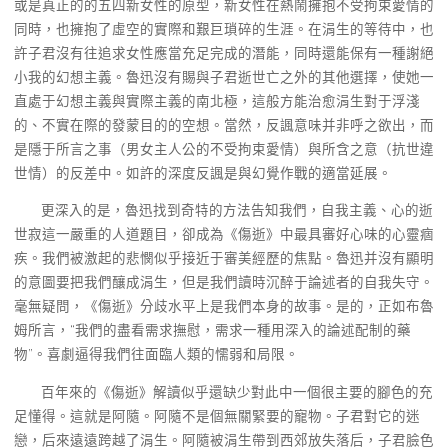
或是真正的的五四新女性的原型，新女性在熱鬧擁抱不受拘束愛情的
同時，也擁抱了虛空的實際和艱巨瑣碎的生涯。在涓生的等待中，也
許子君沒有往追求女性應當充足完成的潛能，同時還能保有一種謝絕
小我的幻想主義。魯迅沒有賜與子君逝世亡之外的其他選擇，使她一
直處于幻想主義與實際主義的南北極，這般方能治愈涓生對于浮淺
的、不實在際的發蒙目的的空想。當然，反諷意味并非呼之欲出，而
是隱于所言之事（男女主人公的不受拘束愛情）與所含之意（抗世違
世情）的反差中。如許的深度反諷是與幻覺作戰的適當延展。
更深入的是，魯迅找到奇特的方法告知我們，自我主義、心的逝
世寂這一嚴重的人道題目，卻成為《傷逝》中最具審好心味的心靈痼
疾。我們被激起的悲憫似乎接近于審美經歷的焦點。魯迅并沒有顯明
的意圖要把我們釀成涓生，但是我們讀時沉醉于論述者的自我失守。
毫無疑問，《傷逝》分歧水平上是我們本身的故事。是的，正如布魯
姆所言，“我們的盡看需求撫慰，需求一種用深入的論述配制的藥
物”。喜劇逼得我們往面臨人類的懦弱和局限。
百年來的《傷逝》解讀似乎還缺少對此中一個很主要的腳色的充
足懂得。這就是阿隨。阿隨不是個無關緊要的寵物。子君對它的迷
戀，后來遠遠跨越了涓生。阿隨被涓生帶到西郊放失落后，子君臉色