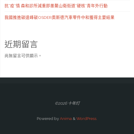
抗“疫”情 森和診所減重即墨鰲山衛街道“硬核”青年外行動
我國推進碳達峰碳OSDER奧斯德汽車零件中和獲得主要結果
近期留言
尚無留言可供顯示。
©2026 十年灯
Powered by
Anima
&
WordPress.