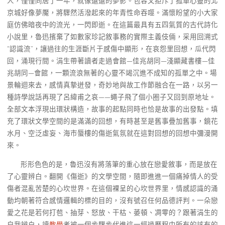
人，僅僅同居了一年，就像遠遠的夢影。包容又拒斥了孤單心靈的北
京城好像夢魘，將驟然活潑起來的年青性命吞噬。滿懷盼望的小大家
庭仿佛暗夜中的流光，一閃即逝。在這篇最具有五四氣質的古代詩化
小說里，魯迅擯棄了如數家珍記敘事務的實際主義伎倆，采用回溯式
“認識流”，讓過往的生涯斷片于感傷中顯形，在哀怨里回想，瓜代閃
回，涌現行間。涓生帶著讀者走過會館—佳兆胡同—淺顯藏書樓—佳
兆胡同—會館，一顆流浪無著的心靈不竭沉進不成知的孤單之中。場
景輪迴來去，感情真摯迸發，奇妙地與故工作節融合在一路，以另一
種詩學說話再現了呂緯甫之哀——蠅子飛了個小圈子又回到原地址。
全部文本浮現出環狀構造，故事的起點同時也恰是故事的出發點。填
充了環狀文學空間的是滿滿的回想，有時甚至是舊事疊加舊事，鏡花
水月、空泛虛妄、海市蜃樓的傷逝氣氛就在這對回想的回想中彌漫開
來。
形形色色的是，魯迅沒有將落筆的重心放在戀愛敘事，而是放在
了心靈辨白。翻開《傷逝》的文學空間，隨即進進一個痛掉情人的受
傷者混亂苦楚的心坎世界。在這個裸呈的心坎世界里，情感認識的涌
動均朝著符合感情邏輯的標的目的，沒有號召任何品德評判。一朵戀
愛之花是若何打苞、抽芽、怒放、干枯、萎頓、凋零的？跟著涓生的
自我辨白，讀
教學
者被一個步驟步代進這一經過歷程中所有的該有的