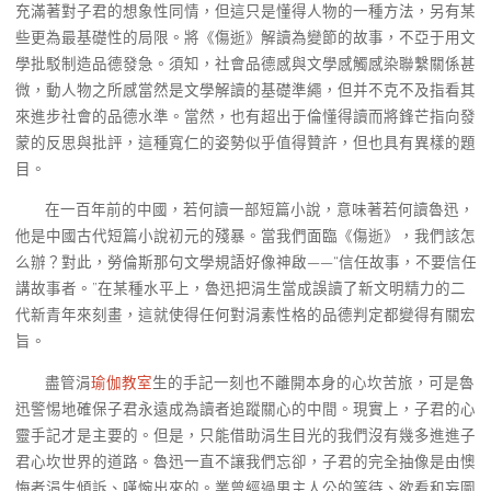
充滿著對子君的想象性同情，但這只是懂得人物的一種方法，另有某
些更為最基礎性的局限。將《傷逝》解讀為變節的故事，不亞于用文
學批駁制造品德發急。須知，社會品德感與文學感觸感染聯繫關係甚
微，動人物之所感當然是文學解讀的基礎準繩，但并不克不及指看其
來進步社會的品德水準。當然，也有超出于倫懂得讀而將鋒芒指向發
蒙的反思與批評，這種寬仁的姿勢似乎值得贊許，但也具有異樣的題
目。
在一百年前的中國，若何讀一部短篇小說，意味著若何讀魯迅，
他是中國古代短篇小說初元的殘暴。當我們面臨《傷逝》，我們該怎
么辦？對此，勞倫斯那句文學規語好像神啟——“信任故事，不要信任
講故事者。”在某種水平上，魯迅把涓生當成誤讀了新文明精力的二
代新青年來刻畫，這就使得任何對涓素性格的品德判定都變得有關宏
旨。
盡管涓
瑜伽教室
生的手記一刻也不離開本身的心坎苦旅，可是魯
迅警惕地確保子君永遠成為讀者追蹤關心的中間。現實上，子君的心
靈手記才是主要的。但是，只能借助涓生目光的我們沒有幾多進進子
君心坎世界的道路。魯迅一直不讓我們忘卻，子君的完全抽像是由懊
悔者涓生傾訴、嘆惋出來的。業曾經過男主人公的等待、欲看和妄圖