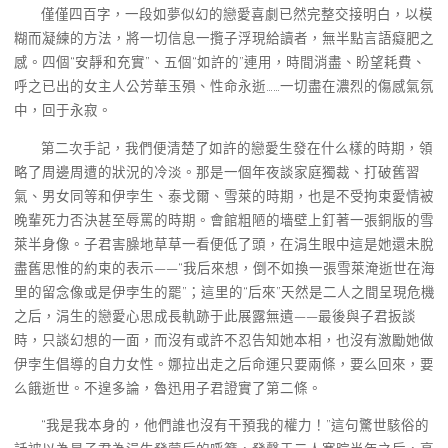
僅僅四百字，一段如夢似幻的戀愛喜劇已然完整交接明白，以模
糊而凝練的方法，將一切信息一攬子浮現給讀者，無半點言語癡肥之
感。四個“安靜和充實”、五個“如許的”連用，時間消盡、盼望耗費、
呼之已出的女主人公芳華玉殞、性命永逝……一切盡在濃烈的傷感氣氛
中，回于永寂。
第二次手記，我們便清楚了如許的戀愛生發在什么樣的時期，領
略了周邊周遭的狀況的冷淡。那是一個年夜談家庭獨裁、打破舊習
氣、男女同等和伊孛生、泰戈爾、雪萊的時期，也是不受拘束愛情被
晚輩死力否決甚至辱罵的時期。會館粗陋的墻壁上釘著一張銅版的雪
萊半身像。子君害臊地草草一看便低了頭，在涓生眼中這是她還未脫
盡舊思惟的約束的表示——“我后來想，倒不如換一張雪萊淹逝世在海
里的留念像或是伊孛生的罷”；這里的“后來”天然是二人之間呈現危機
之后，涓生的戀愛心思成長軌跡于此展露無遺——最後與子君扳談
時，只談幻想的一面，而沒有或許不忍告知她本相，也沒有激勵她做
伊孛生倡導的自力女性。娜拉出走之后命運只要兩條，要么回來，要
么餓逝世。不遑多論，魯迅用子君證實了第二條。
“我是我本身的，他們誰也沒有干預我的權力！”這句驚世駭俗的