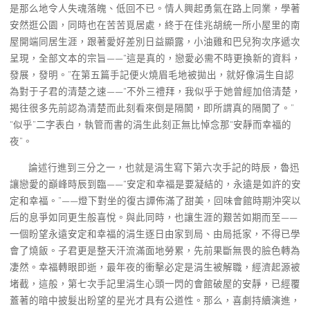
是那么地令人失魂落魄、低回不已。情人興起勇氣在路上同業，學著
安然逛公園，同時也在苦苦覓居處，終于在佳兆胡統一所小屋里的南
屋開端同居生涯，跟著愛好差別日益顯露，小油雞和巴兒狗次序遞次
呈現，全部文本的宗旨——“這是真的，戀愛必需不時更換新的資料，
發展，發明。”在第五篇手記便火燒眉毛地被拋出，就好像涓生自認
為對于子君的清楚之速——“不外三禮拜，我似乎于她曾經加倍清楚，
揭往很多先前認為清楚而此刻看來倒是隔閡，即所謂真的隔閡了。”
“似乎”二字表白，執管而書的涓生此刻正無比悼念那“安靜而幸福的
夜”。
論述行進到三分之一，也就是涓生寫下第六次手記的時辰，魯迅
讓戀愛的巔峰時辰到臨——“安定和幸福是要凝結的，永遠是如許的安
定和幸福。”——燈下對坐的復古譚佈滿了甜美，回味會館時期沖突以
后的息爭如同更生般喜悅。與此同時，也讓生涯的艱苦如期而至——
一個盼望永遠安定和幸福的涓生逐日由家到局、由局抵家，不得已學
會了燒飯。子君更是整天汗流滿面地勞累，先前果斷無畏的臉色轉為
凄然。幸福轉眼即逝，最年夜的衝擊必定是涓生被解職，經濟起源被
堵截，這般，第七次手記里涓生心頭一閃的會館破屋的安靜，已經覆
蓋著的暗中披髮出盼望的星光才具有公道性。那么，喜劇持續演進，