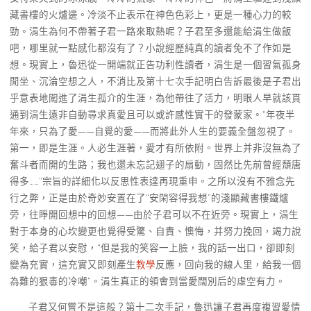
藏書樓的火爐邊。冷淡不止表示在神色色彩上，更是一種心力的較
勁。涓生為何不帶著子君一路來取熱呢？子君至多還能給涓生做飯
吧，哪里就一點感化都沒有了？小說經歷純真的讀者免不了作如是
想。現實上，魯迅從一開端就正告功利性讀者，涓生是一個習氣孤身
閒坐、沉淪空想之人，不消比及第十七次手記明白告訴最後是子君出
乎意表地闖進了涓生孤介的生涯，為他帶往了活力，明眼人早就該貫
通到涓生遠非自動尋求真愛且可以或許感性實干的發蒙家。“年夜半
年來，只為了愛——自覺的愛——而將此外人生的要義全盤忽視了。
第一，即是生涯。人必生涯著，愛才有所依附。世界上并非沒無為了
奮斗者而開的生路；我也還未忘記翅子的扇動，固然比先前曾經頹唐
得多……”宗旨的詳細化以反思性表達再現重申。之所以沒有不雅念先
行之弊，正是由於奇妙安置在了“安閑容得我想”的淺顯藏書樓鐵爐
旁，往睜開回想中的回想——由於子君可以不在近旁。現實上，涓生
對于本身的心坎變更也覺得受驚、自責、懊悔，并努力挽回，竭力說
笑，給子君以安慰，“但是我的笑容一上臉，我的話一出口，卻即刻
變為充實，這充實又即刻產生
教學
反應，回向我的線人里，給我一個
為難的狠毒的冷嘲”。涓生真正的領會到當愛闊別后的虛空有力。
子君又何嘗不是這般？第十二次手記，魯迅讓子君再度複習愛情