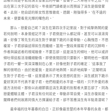
話被以為是子君為涓生發蒙后的呼籲，發聲于二人寒暄半年之后，亮
出在第三次手記的首句。年夜部門讀者是以而預設了涓生是個發蒙
者。此刻，他自認的新女性思惟徹底、透闢、剛強得多。“在不遠的
未來，便要看見光輝的曙色的。”
那么，戀愛自己呢？涓生在第四次手記里說，對于純摯熱鬧的愛
若何剖明，本身曾經記不清，子君倒是什么都記得，甚至可以滾滾背
誦。好像丁等先生的涓生對于單腿下跪的示愛舉動，心胸愧恧，不愿
複習。子君卻論述得如生而纖細。當用一整段來描寫子君的沉醉時，
作者與論述者的視域融會。不要忘卻，這是涓生的傾吐，他可以或許
傾吐得這般活潑纖細動情，即使夜間回憶只要斷片，闡明他也一樣將
子君的一顰一笑深深雕刻在心里。好像他對子君的確定：“這事我了
解的很明白，由於她愛我，是如許地熱鬧，如許地純摯。”正闡明涓
生對于子君也一樣。這里還表示了男女思想的差別，涓生感到下跪示
愛好笑并不代表不愛子君，他們相愛的水平是一樣的，只不外愛的表
達方法紛歧。那些以此細節猜忌涓生真愛的批駁者大要忘卻了，同為
戀愛體驗主體，子君沒有任何前史，舉動非常自覺，涓生亦復如是。
闡釋者們何故將同情大方揮灑給子君，卻不答應涓生有半點青澀呢？
最幸福的往年暮春的白日，正好像最苦楚的本年早春的永夜，都