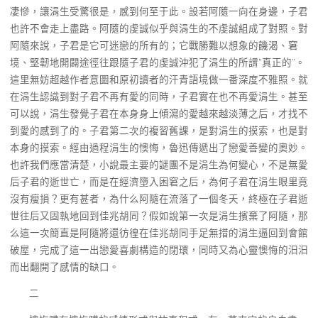
凄慘，讓涓生受驚很是，感到何至于此。設若阿隨一向在身邊，子君
也許不會走上盡路。阿隨的虔誠似乎與涓生的不虔誠組成了對照。對
阿隨來說，子君是它可迷戀的所有的；它戰勝難以想象的饑渴、窘
境、堅韌地開闢途徑往跟隨子君的虔誠沖犯了涓生的所謂“真正的”。
這里無妨超越作者意圖和原初讀者的汗青語境做一番深度不雅照。就
在涓生認識到對子君不再有愛的同時，子君實在也不再愛涓生。甚至
可以說，涓生發覺子君在本身身上傾瀉的愛越來越淡薄之后，才找不
到愛的感到了的。子君第二次的複習舊課，是對涓生的摸索，也是對
本身的摸索。經由過程涓生的懊悔，魯迅傳遞出了戀愛善變的奧妙。
也許我們應當清楚，小說最主要的謎團不是涓生為何變心，不是無愛
后子君的逝世亡，而是在經濟墮入困窘之后，為何子君在涓生眼里竟
沒有瘦損？更有甚者，為什么阿隨在流落了一個冬天，終極在子君逝
世往后又固執地回到佳兆胡同？假如說第一次是涓生擯棄了阿隨，那
么這一次簡直是阿隨將還彷徨在佳兆胡同手足無措的涓生逼回到會館
破屋，完成了這一出戀愛喜劇構造的閉環，同時又為心靈懊悔的汩汩
而出翻開了感情的缺口。
二