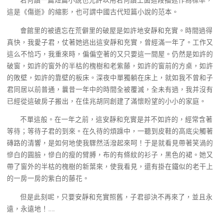
若何讀一篇短篇小說也允許以用若何讀上面這段描述作為標準，
這是《傷逝》的縮影，也可謂中國古代短篇小說的范本。
會館里的被遺忘在荒僻里的破屋是如許地安靜和充實。時間過得
真快，我愛子君，仗著她逃出這安靜和充實，曾經滿一年了。工作又
這么不恰巧，我重來時，偏偏空著的又只要這一間屋。仍然是如許的
破窗，如許的窗外的半枯的槐樹和老紫藤，如許的窗前的方桌，如許
的敗壁，如許的靠壁的板床。深夜中單獨躺在床上，就如我不曾和子
君同居以前普通，曩昔一年中的時間全被覆滅，全未有過，我并沒有
已經從這破房子搬出，在佳兆胡同創建了滿懷盼望的小小的家庭。
不單這般。在一年之前，這安靜和充實是并不如許的，經常含著
等待；等待子君的到來。在久待的煩躁中，一聽到皮鞋的高底尖觸著
磚路的清響，是如何地使我驟然活潑起來呵！于是就看見帶著笑渦的
慘白的圓臉，慘白的瘦的臂膊，布的有條紋的衫子，黑色的裙。她又
帶了窗外的半枯的槐樹的新葉來，使我看見，還有掛在鐵似的老干上
的一房一房的紫白的藤花。
但是此刻呢，只要安靜和充實照舊，子君卻決不再來了，並且永
遠，永遠地！……