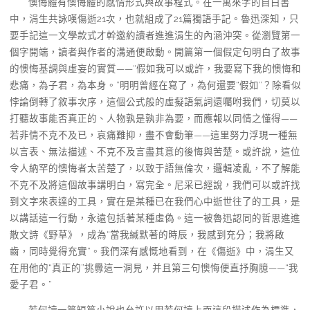
懊悔體有懊悔體的感情形式與故事程式。在一萬來字的自白書
中，涓生共詠嘆傷逝21次，也就組成了21篇獨語手記。魯迅深知，只
要手記這一文學款式才幹邀約讀者進進涓生的內涵沖突。從瀏覽第一
個字開端，讀者與作者的溝通便啟動。開篇第一個假定句明白了故事
的懊悔基調與虛妄的實質——“假如我可以或許，我要寫下我的懊悔和
悲痛，為子君，為本身。”明明曾經在寫了，為何還要“假如”？除看似
悖論倒轉了敘事次序，這個公式般的虛擬語氣詞還囑咐我們，切莫以
打聽故事能否真正的、人物孰是孰非為要，而應報以同情之懂得——
若非情不克不及已，哀痛難抑，盡不會動筆——這里努力浮現一種無
以言表、無法描述、不克不及言盡其意的後悔與苦楚。或許說，這位
令人納罕的懊悔者太苦楚了，以致于語無倫次，邏輯凌亂，不了解能
不克不及將這個故事講明白，寫完全。尼采已經說，我們可以或許找
到文字來表達的工具，實在是某種已在我們心中逝世往了的工具，是
以講話這一行動，永遠包括著某種虛偽。這一被魯迅認同的哲思進進
散文詩《野草》，成為“當我緘默著的時辰，我感到充分；我將啟
齒，同時覺得充實”。我們深有感慨地看到，在《傷逝》中，涓生又
在用他的“真正的”挑釁這一洞見，并且第三句懊悔便直抒胸臆——“我
愛子君。”