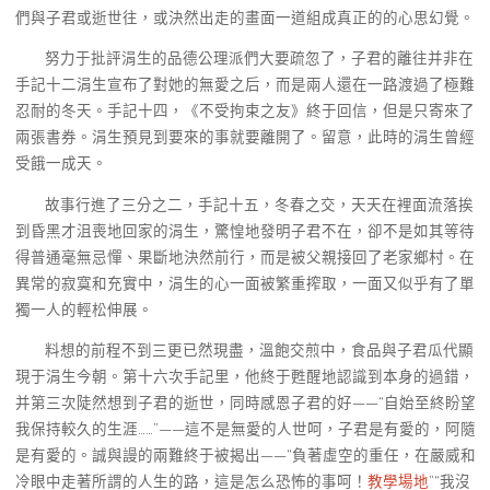
們與子君或逝世往，或決然出走的畫面一道組成真正的的心思幻覺。
努力于批評涓生的品德公理派們大要疏忽了，子君的離往并非在
手記十二涓生宣布了對她的無愛之后，而是兩人還在一路渡過了極難
忍耐的冬天。手記十四，《不受拘束之友》終于回信，但是只寄來了
兩張書券。涓生預見到要來的事就要離開了。留意，此時的涓生曾經
受餓一成天。
故事行進了三分之二，手記十五，冬春之交，天天在裡面流落挨
到昏黑才沮喪地回家的涓生，驚惶地發明子君不在，卻不是如其等待
得普通毫無忌憚、果斷地決然前行，而是被父親接回了老家鄉村。在
異常的寂寞和充實中，涓生的心一面被繁重搾取，一面又似乎有了單
獨一人的輕松伸展。
料想的前程不到三更已然現盡，溫飽交煎中，食品與子君瓜代顯
現于涓生今朝。第十六次手記里，他終于甦醒地認識到本身的過錯，
并第三次陡然想到子君的逝世，同時感恩子君的好——“自始至終盼望
我保持較久的生涯……”——這不是無愛的人世呵，子君是有愛的，阿隨
是有愛的。誠與謾的兩難終于被揭出——“負著虛空的重任，在嚴威和
冷眼中走著所謂的人生的路，這是怎么恐怖的事呵！
教學場地
”“我沒