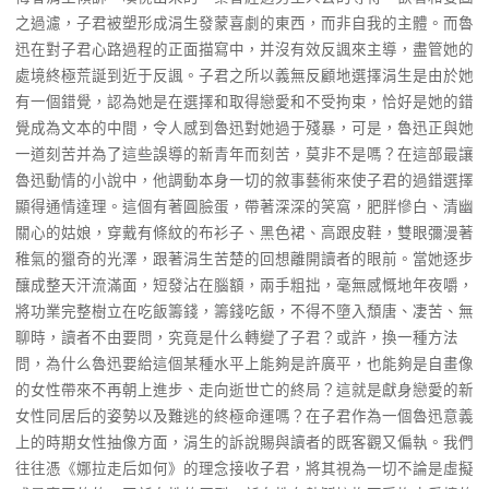
之過濾，子君被塑形成涓生發蒙喜劇的東西，而非自我的主體。而魯
迅在對子君心路過程的正面描寫中，并沒有效反諷來主導，盡管她的
處境終極荒誕到近于反諷。子君之所以義無反顧地選擇涓生是由於她
有一個錯覺，認為她是在選擇和取得戀愛和不受拘束，恰好是她的錯
覺成為文本的中間，令人感到魯迅對她過于殘暴，可是，魯迅正與她
一道刻苦并為了這些誤導的新青年而刻苦，莫非不是嗎？在這部最讓
魯迅動情的小說中，他調動本身一切的敘事藝術來使子君的過錯選擇
顯得通情達理。這個有著圓臉蛋，帶著深深的笑窩，肥胖慘白、清幽
關心的姑娘，穿戴有條紋的布衫子、黑色裙、高跟皮鞋，雙眼彌漫著
稚氣的獵奇的光澤，跟著涓生苦楚的回想離開讀者的眼前。當她逐步
釀成整天汗流滿面，短發沾在腦額，兩手粗拙，毫無感慨地年夜嚼，
將功業完整樹立在吃飯籌錢，籌錢吃飯，不得不墮入頹唐、凄苦、無
聊時，讀者不由要問，究竟是什么轉變了子君？或許，換一種方法
問，為什么魯迅要給這個某種水平上能夠是許廣平，也能夠是自畫像
的女性帶來不再朝上進步、走向逝世亡的終局？這就是獻身戀愛的新
女性同居后的姿勢以及難逃的終極命運嗎？在子君作為一個魯迅意義
上的時期女性抽像方面，涓生的訴說賜與讀者的既客觀又偏執。我們
往往憑《娜拉走后如何》的理念接收子君，將其視為一切不論是虛擬