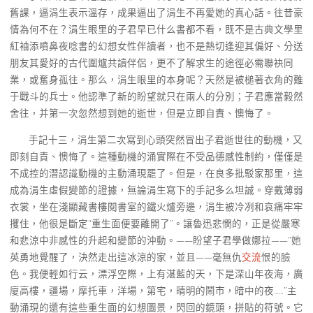
舊課，逼涓生表示溫存，成果逼出了涓生不再愛她的真心話。往昔豪
情為何不在？涓生眼里的子君早已什么書都不看，既不是古典文學里
紅袖添噴鼻夜唸書的幻想女性伴讀者，也不是熱切逢迎其偏好、分送
朋友其愛好的古代圍爐共讀伴侶，更不了解求生的途徑必需聯袂同
業，或奮身孤往。那么，涓生眼里的本身呢？天然是被槌著衣角的難
于戰斗的兵士。他認準了新的盼望就只在兩人的分別；子君應當毅然
舍往，并第一次忽然想到她的逝世，但是立即自責、懊悔了。
手記十三，涓生第二次寫到心頭突然冒出子君逝世往的動機，又
即刻自責、懊悔了。這種動機的涌實際在不受品德感性制約，僅僅是
不成控的潛認識動機的主動涌現罷了。但是，在良多批駁家那里，這
成為涓生虛假變節的證據，無論涓生寫下的手記多么坦誠。穿戴薄弱
衣裳，坐在淺顯藏書樓閱書室的鐵火爐旁邊，涓生被冷冽和哀痛牢牢
攫住，他很是斷定“重生面便要離開了”。讓魯迅悲憫的，正是從嚴寒
和悲涼中非感性的升起和變節的沖動。——盼望子君學做娜拉——“她
英勇地覺醒了，決然走出這冰涼的家，並且——毫無仇
交流
恨的臉
色。我便輕如行云，漂浮空際，上有湛藍的天，下是深山年夜海，廣
廈高樓，疆場，摩托車，洋場，第宅，晴明的鬧市，暗中的夜……”主
動涌現的還有這些重生面的幻想圖景，閃回的鏡頭，拼貼的符號。它