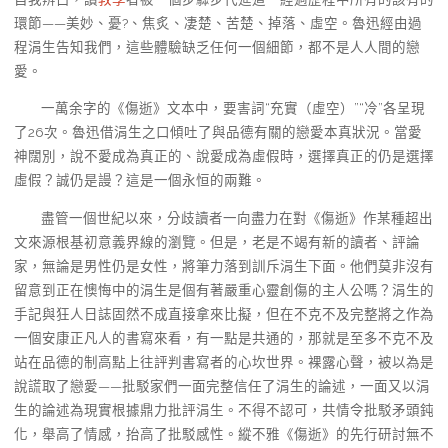
環節——美妙、憂?、焦炙、凄楚、苦楚、掉落、虛空。魯迅經由過
程涓生告知我們，這些體驗缺乏任何一個細節，都不是人人間的戀
愛。
一萬余字的《傷逝》文本中，要害詞“充實（虛空）”“冷”各呈現
了26次。魯迅借涓生之口傾吐了與品德有關的戀愛本真狀況。當愛
神闊別，說不愛成為真正的、說愛成為虛假時，選擇真正的仍是選擇
虛假？誠仍是謾？這是一個永恒的兩難。
盡管一個世紀以來，分歧讀者一向盡力在對《傷逝》作某種超出
文來源根基初意義界線的瀏覽。但是，老是不竭有新的讀者、評論
家，無論是男性仍是女性，將筆力落到訓斥涓生下面。他們莫非沒有
留意到正在懊悔中的涓生是個有著嚴重心靈創傷的主人公嗎？涓生的
手記與狂人日誌固然不成直接拿來比擬，但在不克不及完整將之作為
一個安康正凡人的書寫來看，有一點是共通的，那就是至多不克不及
站在品德的制高點上往評判書寫者的心坎世界。裸露心聲，被以為是
說謊取了戀愛——批駁家們一面完整信任了涓生的論述，一面又以涓
生的論述為現實根據鼎力批評涓生。不得不認可，共情令批駁矛頭鈍
化，舉高了情感，抬高了批駁感性。縱不雅《傷逝》的先行研討無不