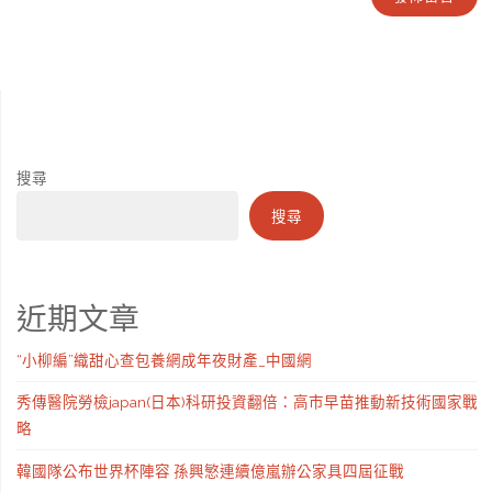
搜尋
搜尋
近期文章
“小柳編”織甜心查包養網成年夜財產_中國網
秀傳醫院勞檢japan(日本)科研投資翻倍：高市早苗推動新技術國家戰
略
韓國隊公布世界杯陣容 孫興慜連續億嵐辦公家具四屆征戰