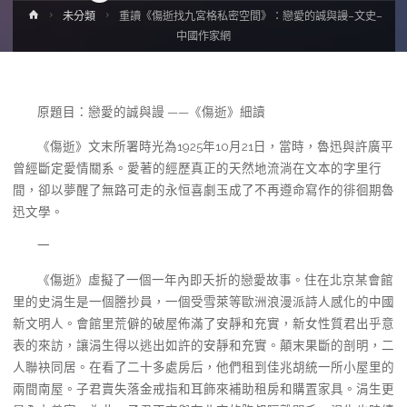
Home
未分類
重讀《傷逝找九宮格私密空間》：戀愛的誠與謾–文史–
中國作家網
原題目：戀愛的誠與謾 ——《傷逝》細讀
《傷逝》文末所署時光為1925年10月21日，當時，魯迅與許廣平
曾經斷定愛情關系。愛著的經歷真正的天然地流淌在文本的字里行
間，卻以夢醒了無路可走的永恒喜劇玉成了不再遵命寫作的徘徊期魯
迅文學。
一
《傷逝》虛擬了一個一年內即夭折的戀愛故事。住在北京某會館
里的史涓生是一個謄抄員，一個受雪萊等歐洲浪漫派詩人感化的中國
新文明人。會館里荒僻的破屋佈滿了安靜和充實，新女性質君出乎意
表的來訪，讓涓生得以逃出如許的安靜和充實。顛末果斷的剖明，二
人聯袂同居。在看了二十多處房后，他們租到佳兆胡統一所小屋里的
兩間南屋。子君賣失落金戒指和耳飾來補助租房和購置家具。涓生更