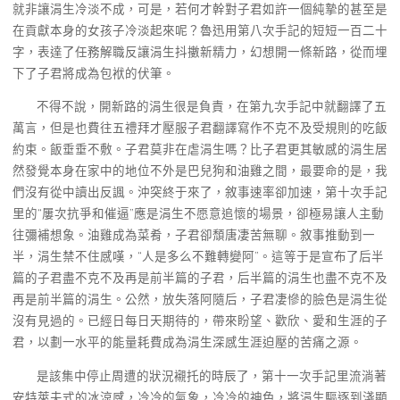
就非讓涓生冷淡不成，可是，若何才幹對子君如許一個純摯的甚至是
在貢獻本身的女孩子冷淡起來呢？魯迅用第八次手記的短短一百二十
字，表達了任務解職反讓涓生抖擻新精力，幻想開一條新路，從而埋
下了子君將成為包袱的伏筆。
不得不說，開新路的涓生很是負責，在第九次手記中就翻譯了五
萬言，但是也費往五禮拜才壓服子君翻譯寫作不克不及受規則的吃飯
約束。飯垂垂不敷。子君莫非在虐涓生嗎？比子君更其敏感的涓生居
然發覺本身在家中的地位不外是巴兒狗和油雞之間，最要命的是，我
們沒有從中讀出反諷。沖突終于來了，敘事速率卻加速，第十次手記
里的“屢次抗爭和催逼”應是涓生不愿意追懷的場景，卻極易讓人主動
往彌補想象。油雞成為菜肴，子君卻頹唐凄苦無聊。敘事推動到一
半，涓生禁不住感嘆，“人是多么不難轉變阿”。這等于是宣布了后半
篇的子君盡不克不及再是前半篇的子君，后半篇的涓生也盡不克不及
再是前半篇的涓生。公然，放失落阿隨后，子君凄慘的臉色是涓生從
沒有見過的。已經日每日天期待的，帶來盼望、歡欣、愛和生涯的子
君，以劃一水平的能量耗費成為涓生深感生涯迫壓的苦痛之源。
是該集中停止周遭的狀況襯托的時辰了，第十一次手記里流淌著
安特萊夫式的冰涼感，冷冷的氣象，冷冷的神色，將涓生驅逐到淺顯