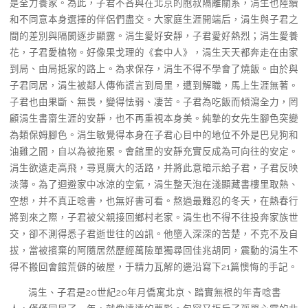
是全力養家。為此，子君不吝與在北京的胞叔隔離關系，涓生也陸續
和不同意本身選擇的伴侶們盡交。大家庭生涯開端后，涓生與子君之
間的差別與隔閡逐步顯露。涓生愛好安靜，子君愛好熱烈；涓生愛養
花，子君愛植物。好像果戈理的《套中人》，涓生天天都奔走在由家
到局、由局抵家的路上。為求保存，涓生不得不學會了燒飯。由於與
子君同居，涓生被鄰人傳佈謊言到局里，遭到解職，馬上生涯無著。
子君也由果斷、無畏，變得怯弱、凄苦。子君為吃飯而傾瀉全力，罔
顧涓生書齋生涯的安靜，也不再重視本身美。純摯的女先生腳色突變
為類保姆腳色。涓生敏覺得本身在子君心目中的地位不外是巴兒狗和
油雞之間，自以為被拖累。會館里的安靜充實反成為可向往的安定。
涓生欲遠走高飛，尋覓廣大的活路，并將此意暗示給子君，子君反映
淡薄。為了迴避家中冰涼的空氣，涓生整天泡在淺顯藏書樓里取熱、
空想，并不真正唸書，也無好書可看。熬過最難忍的冬天，在熱春行
將到來之際，子君被父親接回鄉村老家。涓生也不得不往投奔家族世
交，卻不測得悉子君逝世往的凶訊。他墮入深深的苦楚，不克不及自
拔，當被擯棄的阿隨居然歷經萬險單獨尋回佳兆胡同，震動的涓生不
得不搬回會館荒僻的破屋，于精力瓦解的邊沿寫下21篇懊悔的手記。
涓生、子君是20世紀20年月僑寓北京、踏實無根的年青唸書