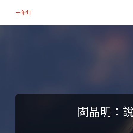
十年灯
閻晶明：說