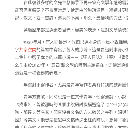
在此復雜多樣的文先生態佈景下再來會商文學年選的需
能否仍有需要？答覆應當是：恰是由於琳琅滿目，精選才更
說、散文，或一首詩，還真的不易。那么，最便利的方法，
選編歷來都是選編者目光、審美的表達，是對文學情勢
1930年月，有人問魯迅，假如只選本身的一篇小說推
字
共享空間
的篇幅中寫出了苦人的涼薄。這是魯迅對本身小說
二集》中選了本身的四篇小說——《狂人日誌》《藥》《番
么？由於1927年，“五四”新文學的時期主題還在，即便是選
這就是一種義務的表現。
年選對于寫作者，尤其是青年寫作者具有特別的鼓舞感
青年方志敏，同時也是一位文學青年，他寫過詩、小說
《找事》，曾被那時的某個小說研討機構選進了1922-19
陶、郁達夫等名家。簡直沒有文名的方志敏與之并列，賜與他
國》等美文。他想法把獄中文稿傳送出往的時辰，想到了魯
些手稿交給了馮雪峰，終極轉送到延安。我小我認為，方志