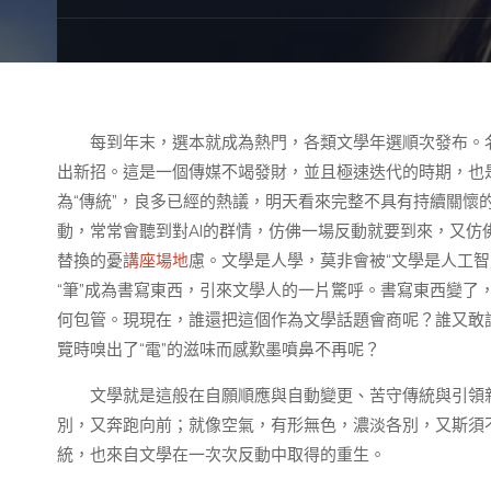
每到年末，選本就成為熱門，各類文學年選順次發布。
出新招。這是一個傳媒不竭發財，並且極速迭代的時期，也是
為“傳統”，良多已經的熱議，明天看來完整不具有持續關懷
動，常常會聽到對AI的群情，仿佛一場反動就要到來，又
替換的憂
講座場地
慮。文學是人學，莫非會被“文學是人工智
“筆”成為書寫東西，引來文學人的一片驚呼。書寫東西變了
何包管。現現在，誰還把這個作為文學話題會商呢？誰又敢
覽時嗅出了“電”的滋味而感歎墨噴鼻不再呢？
文學就是這般在自願順應與自動變更、苦守傳統與引領
別，又奔跑向前；就像空氣，有形無色，濃淡各別，又斯須
統，也來自文學在一次次反動中取得的重生。