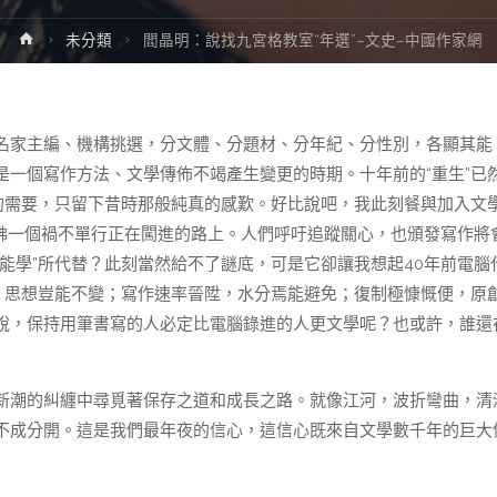
Home
未分類
閻晶明：說找九宮格教室“年選”–文史–中國作家網
名家主編、機構挑選，分文體、分題材、分年紀、分性別，各顯其能
一個寫作方法、文學傳佈不竭產生變更的時期。十年前的“重生”已
的需要，只留下昔時那般純真的感歎。好比說吧，我此刻餐與加入文
仿佛一個禍不單行正在闖進的路上。人們呼吁追蹤關心，也頒發寫作將
能學”所代替？此刻當然給不了謎底，可是它卻讓我想起40年前電腦
，思想豈能不變；寫作速率晉陞，水分焉能避免；復制極慷慨便，原
說，保持用筆書寫的人必定比電腦錄進的人更文學呢？也或許，誰還
新潮的糾纏中尋覓著保存之道和成長之路。就像江河，波折彎曲，清
不成分開。這是我們最年夜的信心，這信心既來自文學數千年的巨大