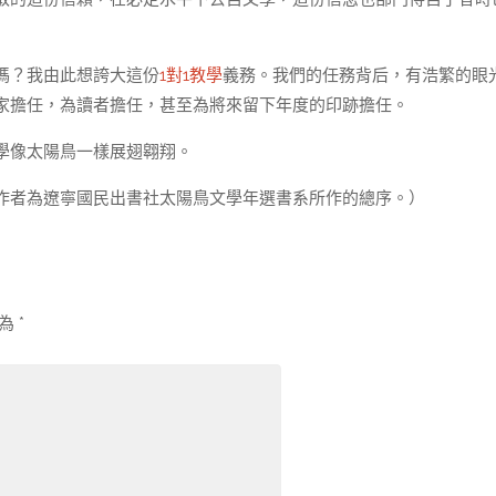
嗎？我由此想誇大這份
1對1教學
義務。我們的任務背后，有浩繁的眼
家擔任，為讀者擔任，甚至為將來留下年度的印跡擔任。
學像太陽鳥一樣展翅翱翔。
作者為遼寧國民出書社太陽鳥文學年選書系所作的總序。）
示為
*