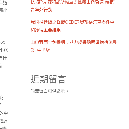
抗“疫”情 森和診所減重即墨鰲山衛街道“硬核”
年選
青年外行動
篇小
我國推進碳達峰碳OSDER奧斯德汽車零件中
和獲得主要結果
山東萊西查包養網：鼎力成長聰明舉措措施農
00
業_中國網
小說
為什
品。
近期留言
尚無留言可供顯示。
說
圣
的中
把這
已經