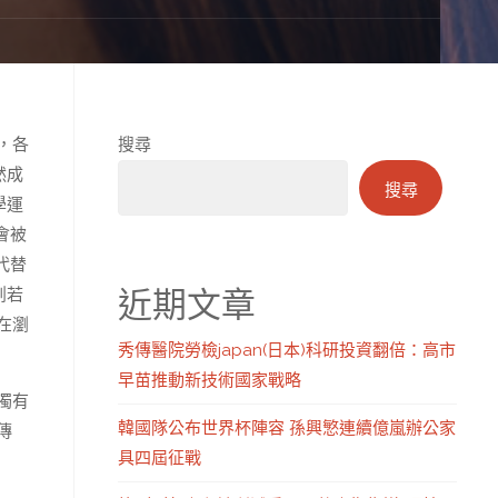
，各
搜尋
然成
搜尋
學運
會被
代替
近期文章
創若
在瀏
秀傳醫院勞檢japan(日本)科研投資翻倍：高市
早苗推動新技術國家戰略
濁有
韓國隊公布世界杯陣容 孫興慜連續億嵐辦公家
傳
具四屆征戰