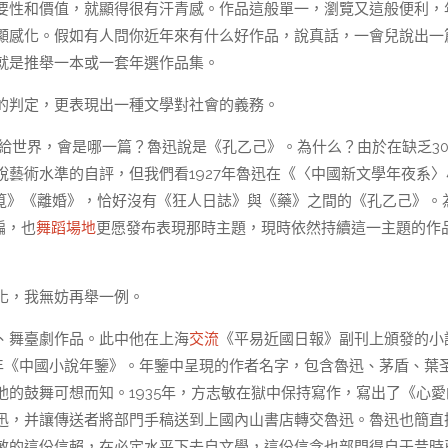
要性和價值，就顯得很有汗青感。作品這般單一，瀏覽又這般便利，
顯感化。假如有人問你近年來有什么好作品，說真話，一會兒說出一
就是推舉一本或一套年選作品集。
的判定，更表現出一種文學對社會的義務。
舉給世界，會是哪一篇？魯迅說是《孔乙己》。為什么？由於在缺乏30
藝術水準的自評，但我們看1927年魯迅在《〈中國新文學年夜系〉
筧》《離婚》，恰好沒有《狂人日誌》與《藥》之間的《孔乙己》。
編，也
舞蹈場地
更愿發布表現那時主題，現時依然持續這一主題的作
化，我無妨再舉一例。
、舞臺劇作品。此中他在上海
交流
《平易近國日報》副刊上頒發的小
23年《中國小說年鑒》。年鑒中呈現的作者名字，包含魯迅、茅盾、葉
的鼓舞可想而知。1935年，方志敏在獄中保持寫作，寫出了《心愛
迅，并讓傳送者將部門手稿送到上國內山書店轉交魯迅。魯迅也簡直
敏的這份信賴，在必定水平下去自文學，這份信念也部門得自于昔時