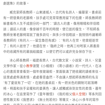
劇選集》的故事。
臧克家師長教師，山東諸城人，古代有名詩人、編纂家。書桌前
有一把發黃的老藤椅，扶手處可見常常應用留下的包漿。師長教師把
躲書看作人生不成朋分的一部門：“讀古人的書，像用眼睛和伴侶晤
談；讀前人的書，像穿越千百年的時間，使已逝的復生。”不知師長
教師坐著老藤椅寫就了幾多詩句，與多少伴侶晤談。我悄悄吟誦著師
長教師的《有的人——留念魯迅有感》：“有的人在世，他曾經逝世
了；有的人逝世了，他還在世。”臨終之時，他再三吩咐家人將書房
中的收藏所有的募捐給國度，以使它們可以或許完全保存下往。
冰心師長教師，福建長樂人，古代散文家、小說家、詩人、兒童
文學作家。從小
教學
瀏覽《小橘燈》《寄小讀者》的一代代人，在冰
心的書房里會看到一個年夜玻璃柜，里面裝滿了她收藏的讀者來信。
這里處處佈滿柔情、處處春意盎然，不由讓人想起師長教師的名言
“有了愛就有了一切”。在她的書桌前，有一把米色的鋼制可起落轉
椅，椅面和扶手呈暖和的姜黃色，讓人感觸感染到女性的柔情。暮年
的冰心，在這里寫作了《童年雜憶》《我的祖父
個人空間
》等系列回
想性散文和《我懇求》《無士則若何》等雜文。冰心70多年的寫作