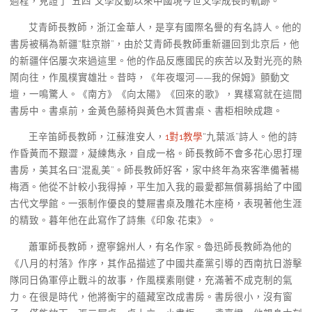
過程，見證了“五四”文學反動以來中國現今世文學成長的軌跡。
艾青師長教師，浙江金華人，是享有國際名譽的有名詩人。他的
書房被稱為新疆“駐京辦”，由於艾青師長教師重新疆回到北京后，他
的新疆伴侶屢次來過這里。他的作品反應國民的疾苦以及對光亮的熱
鬧向往，作風樸實雄壯。昔時，《年夜堰河——我的保姆》顫動文
壇，一鳴驚人。《南方》《向太陽》《回來的歌》，異樣寫就在這間
書房中。書桌前，金黃色藤椅與黃色木質書桌、書柜相映成趣。
王辛笛師長教師，江蘇淮安人，
1對1教學
“九葉派”詩人。他的詩
作昏黃而不艱澀，凝練雋永，自成一格。師長教師不會多花心思打理
書房，美其名曰“混亂美”。師長教師好客，家中終年為來客準備著楊
梅酒。他從不計較小我得掉，平生加入我的最愛都無償募捐給了中國
古代文學館。一張制作優良的雙屜書桌及雕花木座椅，表現著他生涯
的精致。暮年他在此寫作了詩集《印象·花束》。
蕭軍師長教師，遼寧錦州人，有名作家。魯迅師長教師為他的
《八月的村落》作序，其作品描述了中國共產黨引導的西南抗日游擊
隊同日偽軍停止戰斗的故事，作風樸素剛健，充滿著不成克制的氣
力。在很是時代，他將衡宇的蘊藏室改成書房。書房很小，沒有窗