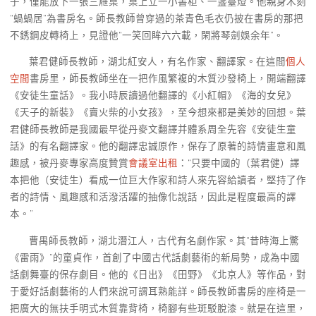
子，僅能放下一張三屜桌，桌上立一小書柜、一盞臺燈。他親身木刻
“蝸蝸居”為書房名。師長教師曾穿過的茶青色毛衣仍披在書房的那把
不銹鋼皮轉椅上，見證他“一笑回眸六六載，閑將琴劍娛余年”。
葉君健師長教師，湖北紅安人，有名作家、翻譯家。在這間
個人
空間
書房里，師長教師坐在一把作風繁複的木質沙發椅上，開端翻譯
《安徒生童話》。我小時辰讀過他翻譯的《小紅帽》《海的女兒》
《天子的新裝》《賣火柴的小女孩》，至今想來都是美妙的回想。葉
君健師長教師是我國最早從丹麥文翻譯并體系周全先容《安徒生童
話》的有名翻譯家。他的翻譯忠誠原作，保存了原著的詩情畫意和風
趣感，被丹麥專家高度贊賞
會議室出租
：“只要中國的（葉君健）譯
本把他（安徒生）看成一位巨大作家和詩人來先容給讀者，堅持了作
者的詩情、風趣感和活潑活躍的抽像化說話，因此是程度最高的譯
本。”
曹禺師長教師，湖北潛江人，古代有名劇作家。其“昔時海上驚
《雷雨》”的童貞作，首創了中國古代話劇藝術的新局勢，成為中國
話劇舞臺的保存劇目。他的《日出》《田野》《北京人》等作品，對
于愛好話劇藝術的人們來說可謂耳熟能詳。師長教師書房的座椅是一
把廣大的無扶手明式木質靠背椅，椅腳有些斑駁脫漆。就是在這里，