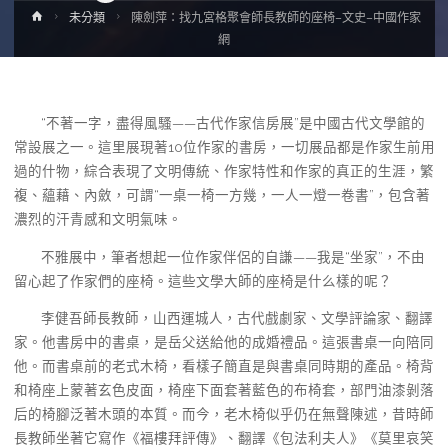
Home
未分類
陳劍萍：找九宮格聚會師長教師的座椅–文史–中國作家
網
“不著一字，盡得風騷——古代作家信房展”是中國古代文學館的
常設展之一。這里展現著10位作家的書房，一切展品都是作家生前用
過的什物，綜合表現了文明傳統、作家特性和作家的真正的生涯，繁
複、蘊藉、內斂，可謂“一桌一椅一方幾，一人一燈一卷書”，包含著
濃烈的汗青感和文明氣味。
不雅展中，筆者想起一位作家伴侶的自謙——我是“坐家”，不由
留心起了作家們的座椅。這些文學大師的座椅是什么樣的呢？
李健吾師長教師，山西運城人，古代戲劇家、文學評論家、翻譯
家。他書房中的書桌，是岳父送給他的成婚禮品。這張書桌一向陪同
他。而書桌前的老式木椅，看樣子簡直是與書桌同時期的產品。椅背
和椅座上蒙著玄色皮面，椅座下面套著藍色的布椅套，部門油漆剝落
后的椅腳泛著木頭的本質。而今，老木椅似乎仍在無聲陳述，昔時師
長教師坐著它寫作《福樓拜評傳》、翻譯《包法利夫人》《莫里哀笑