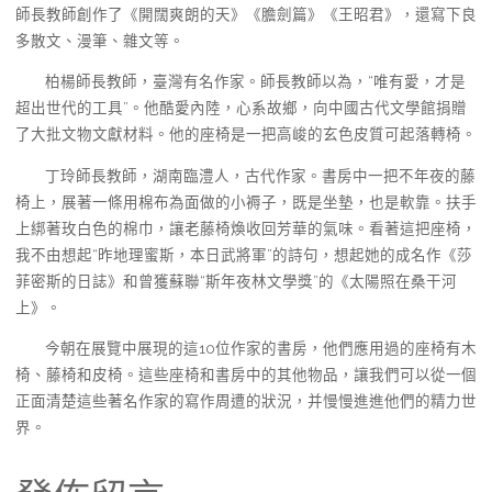
師長教師創作了《開闊爽朗的天》《膽劍篇》《王昭君》，還寫下良
多散文、漫筆、雜文等。
柏楊師長教師，臺灣有名作家。師長教師以為，“唯有愛，才是
超出世代的工具”。他酷愛內陸，心系故鄉，向中國古代文學館捐贈
了大批文物文獻材料。他的座椅是一把高峻的玄色皮質可起落轉椅。
丁玲師長教師，湖南臨澧人，古代作家。書房中一把不年夜的藤
椅上，展著一條用棉布為面做的小褥子，既是坐墊，也是軟靠。扶手
上綁著玫白色的棉巾，讓老藤椅煥收回芳華的氣味。看著這把座椅，
我不由想起“昨地理蜜斯，本日武將軍”的詩句，想起她的成名作《莎
菲密斯的日誌》和曾獲蘇聯“斯年夜林文學獎”的《太陽照在桑干河
上》。
今朝在展覽中展現的這10位作家的書房，他們應用過的座椅有木
椅、藤椅和皮椅。這些座椅和書房中的其他物品，讓我們可以從一個
正面清楚這些著名作家的寫作周遭的狀況，并慢慢進進他們的精力世
界。