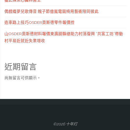
獲此殊榮心臟科醫生
偶戲織夢兒歌傳音 親子節億嵐電競椅用藝術陪同彼此
造車路上技巧OSDER奧斯德零件報價控
山OSDER奧斯德材料報價東廣饒縣總助力村落復興 “共富工坊”帶動
村平易近就近失業增收
近期留言
尚無留言可供顯示。
©2026 十年灯