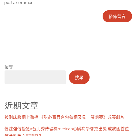
post a comment.
搜尋
搜尋
近期文章
被刪床戲網上熱播 《甜心寶貝台包養網又見一簾幽夢》成笑劇片
傅建強傳授獲a台北秀傳健檢merican心臟病學會杰出獎 成我國首位