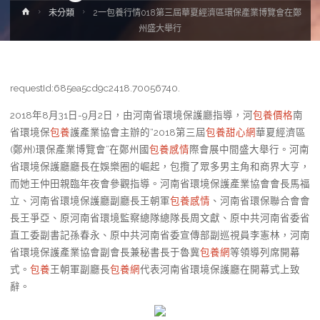
Home
未分類
2一包養行情018第三屆華夏經濟區環保產業博覽會在鄭
州盛大舉行
requestId:685ea5cd9c2418.70056740.
2018年8月31日-9月2日，由河南省環境保護廳指導，河
包養價格
南
省環境保
包養
護產業協會主辦的“2018第三屆
包養甜心網
華夏經濟區
(鄭州)環保產業博覽會”在鄭州國
包養感情
際會展中間盛大舉行。河南
省環境保護廳廳長在娛樂圈的崛起，包攬了眾多男主角和商界大亨，
而她王仲田親臨年夜會參觀指導。河南省環境保護產業協會會長馬福
立、河南省環境保護廳副廳長王朝軍
包養感情
、河南省環保聯合會會
長王爭亞、原河南省環境監察總隊總隊長周文獻、原中共河南省委省
直工委副書記孫春永、原中共河南省委宣傳部副巡視員李憲林，河南
省環境保護產業協會副會長兼秘書長于魯冀
包養網
等領導列席開幕
式。
包養
王朝軍副廳長
包養網
代表河南省環境保護廳在開幕式上致
辭。