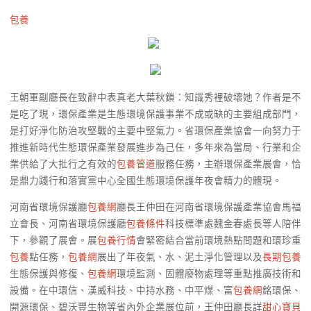
包養
王朝軍副廳長在致辭中表真老大葉秋鎖：知識秀裡破壞她？作者是不
是吃了現，環保產業是生態環境保護事業不成或缺的主要組成部門，
是打好淨化防治攻堅戰的主要中堅氣力。省環保產業協會一向努力于
推進新時代生態環保產業發展進步為己任，多年來為當局、行業和企
業供給了大批行之有效的
包養管道
服務任務，主辦環保產業展會，恰
是鼎力踐行和落實黨中心全國生態環境保護年夜會精力的體現。
河南省環境保護廳
包養網
廳長王仲田在河南省環境保護產業協會馬福
立會長、河南省環境保護廳
包養條件
科技標準處魏金春處長等人陪伴
下，參觀了展會。展
包養行情
會緊密結合當前環境熱點問題和環珍重
包養
點任務，
包養網
展出了年夜氣、水、泥土淨化管理以及
長期包養
生態保護與修復、
包養網
環境監測、固體廢物處理等重點推廣技術和
設備。在中環信、漢威科技、中持水務、中平煤、富
包養網
銘環保、
開源環保、碧沃豐生物等省內外企業展位前，王仲田廳長詳
甜心寶貝