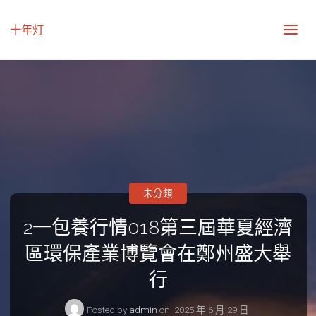
十年灯
未分類
2一包養行情018第三屆華夏經濟
區環保產業博覽會在鄭州盛大舉
行
Posted by
admin
on
2025 年 6 月 29 日