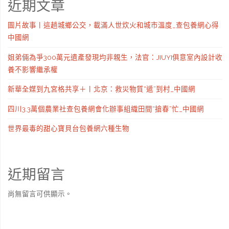
近期文章
圖片故事丨這趟城鄉公交，載滿人世炊火和城市溫度_查包養網心得
中國網
姐弟倆為爭300萬元遺產發現均非親生，法官：JIUYI俱意室內設計收
養不影響繼承權
新華全媒到九宮格共享＋丨北京：救災物質“遞”到村_中國網
四川3.3萬個農業社查包養網會化辦事組織田間“搶春”忙_中國網
世界最毒的甜心寶貝台包養網六種生物
近期留言
尚無留言可供顯示。