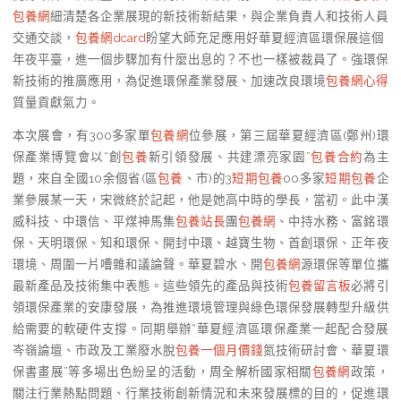
包養網
細清楚各企業展現的新技術新結果，與企業負責人和技術人員
交通交談，
包養網dcard
盼望大師充足應用好華夏經濟區環保展這個
年夜平臺，進一個步驟加有什麼出息的？不也一樣被裁員了。強環保
新技術的推廣應用，為促進環保產業發展、加速改良環境
包養網心得
質量貢獻氣力。
本次展會，有300多家單
包養網
位參展，第三屆華夏經濟區(鄭州)環
保產業博覽會以“創
包養
新引領發展、共建漂亮家園”
包養合約
為主
題，來自全國10余個省(區
包養
、市)的3
短期包養
00多家
短期包養
企
業參展某一天，宋微終於記起，他是她高中時的學長，當初。此中漢
威科技、中環信、平煤神馬集
包養站長
團
包養網
、中持水務、富銘環
保、天明環保、知和環保、開封中環、越寶生物、首創環保、正年夜
環境、周圍一片嘈雜和議論聲。華夏碧水、開
包養網
源環保等單位攜
最新產品及技術集中表態。這些領先的產品與技術
包養留言板
必將引
領環保產業的安康發展，為推進環境管理與綠色環保發展轉型升級供
給需要的軟硬件支撐。同期舉辦“華夏經濟區環保產業一起配合發展
岑嶺論壇、市政及工業廢水脫
包養一個月價錢
氮技術研討會、華夏環
保書畫展”等多場出色紛呈的活動，周全解析國家相關
包養網
政策，
關注行業熱點問題、行業技術創新情況和未來發展標的目的，促進環