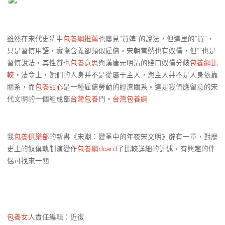
雖然在宋代史猜中
包養網推薦
也屢見“買婢”的說法，但這里的“買”，
只是習慣用語，實際含義卻類似雇傭。宋朝當然也有奴僕，但“”也是
習慣說法，其性質也
包養意思
與漢唐元明清的賤口奴僕分歧
包養網比
較
，法令上，她們的人身并不是從屬于主人，與主人并不是人身依靠
關系，而
包養甜心
是一種雇傭勞動的經濟關系。這是我們應留意的宋
代文明的一個組成部
台灣包養
門。
台灣包養網
我
包養俱樂部
的新書《宋潮：變革中的年夜宋文明》辟有一章，對歷
史上的奴僕軌制演變作
包養網dcard
了比較詳細的評述，有興趣的伴
侶可找來一閱
包養女人
責任編輯：近復