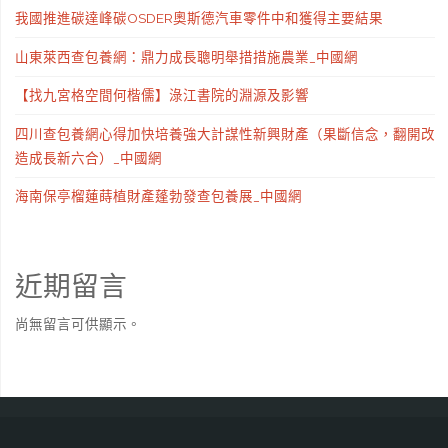
我國推進碳達峰碳OSDER奧斯德汽車零件中和獲得主要結果
山東萊西查包養網：鼎力成長聰明舉措措施農業_中國網
【找九宮格空間何楷儒】淥江書院的淵源及影響
四川查包養網心得加快培養強大計謀性新興財產（果斷信念，翻開改
造成長新六合）_中國網
海南保亭榴蓮蒔植財產蓬勃發查包養展_中國網
近期留言
尚無留言可供顯示。