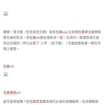
確實，清王朝（包含其他王朝）是有
包養app
立
台灣包養網
法嚴懲販
賣生齒的犯法，但
包養ptt
歷史還有另一面：在清代，販賣奴僕又是
符合法規的，所以出現了“人市”（見下圖），生齒就像牲畜一樣在市
場上擺賣。
包養ptt
包養價格ptt
是不是很牴觸？這
包養意思
觸及現代社會的良賤軌制。在良賤軌制