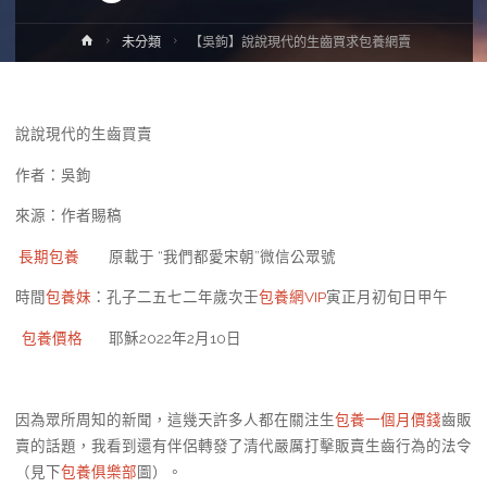
Home
未分類
【吳鉤】說說現代的生齒買求包養網賣
說說現代的生齒買賣
作者：吳鉤
來源：作者賜稿
長期包養
原載于 “我們都愛宋朝”微信公眾號
時間
包養妹
：孔子二五七二年歲次壬
包養網VIP
寅正月初旬日甲午
包養價格
耶穌2022年2月10日
因為眾所周知的新聞，這幾天許多人都在關注生
包養一個月價錢
齒販
賣的話題，我看到還有伴侶轉發了清代嚴厲打擊販賣生齒行為的法令
（見下
包養俱樂部
圖）。