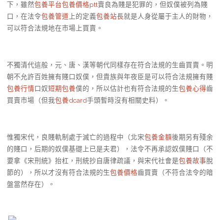
下，雖然
包養平台
包養價格ptt
賣良為賤是犯罪的，但奴僕被列為賤
口，在法令
包養管道
上的定義
包養站長
就是人身從屬于主人的財物，
可以符合法規地在市場上買賣。
不獨清代這般，元、唐、漢等朝代同樣存在符合法規的生齒買賣。明
朝不允許百姓擁有賤口奴僕，但貴族與年夜臣是可以符合法規擁有賤
包養行情
口奴
短期包養
僕的，所以估計也有符合法規的生
包養心得
齒
買賣市場（但我
包養dcard
手頭暫時沒有相關史料）。
惟獨宋代，良賤軌制處于滅亡的過程中（北宋
包養金額
後期另有殘余
的賤口，后期的奴僕基礎上已是夫君），法令不再承認奴僕賤口（不
要拿《宋刑統》抬杠，刑統抄自唐律疏議，與宋代社會是
包養故事
脫
節的），所以才沒有符合法規的生
包養價格
齒買賣（不符合法令的暗
盤當然存在）。