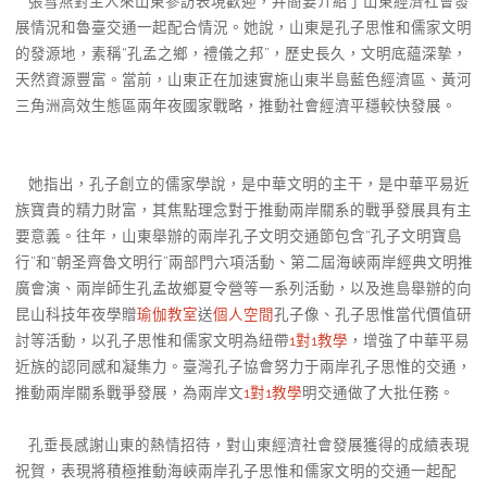
張雪燕對主人來山東參訪表現歡迎，并簡要介紹了山東經濟社會發
展情況和魯臺交通一起配合情況。她說，山東是孔子思惟和儒家文明
的發源地，素稱“孔孟之鄉，禮儀之邦”，歷史長久，文明底蘊深摯，
天然資源豐富。當前，山東正在加速實施山東半島藍色經濟區、黃河
三角洲高效生態區兩年夜國家戰略，推動社會經濟平穩較快發展。
她指出，孔子創立的儒家學說，是中華文明的主干，是中華平易近
族寶貴的精力財富，其焦點理念對于推動兩岸關系的戰爭發展具有主
要意義。往年，山東舉辦的兩岸孔子文明交通節包含“孔子文明寶島
行”和“朝圣齊魯文明行”兩部門六項活動、第二屆海峽兩岸經典文明推
廣會演、兩岸師生孔孟故鄉夏令營等一系列活動，以及進島舉辦的向
昆山科技年夜學贈
瑜伽教室
送
個人空間
孔子像、孔子思惟當代價值研
討等活動，以孔子思惟和儒家文明為紐帶
1對1教學
，增強了中華平易
近族的認同感和凝集力。臺灣孔子協會努力于兩岸孔子思惟的交通，
推動兩岸關系戰爭發展，為兩岸文
1對1教學
明交通做了大批任務。
孔垂長感謝山東的熱情招待，對山東經濟社會發展獲得的成績表現
祝賀，表現將積極推動海峽兩岸孔子思惟和儒家文明的交通一起配