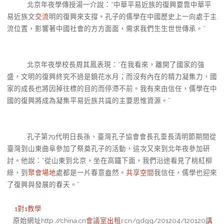
北京年夜學傳授湯一介說：“中華平易近族的復興要靠中華平
易近族文
交流
明的復興來支撐。孔子的儒學在中國歷史上一向處于主
流位置，影響著中國社會的方方面面，需求我們生生世世傳承。”
北京年夜學校長周其鳳表現：“在我看來，離開了國家的強
盛，文明的復興終究不過是鏡花水月；而沒有內在的精力凝集力，國
家的成長也將因掉往標的目的而停滯不前。我有來由信任，儒學在中
國的復興將成為凝集平易近族共識的主要思惟資源。”
孔子第79代明日長孫、臺灣孔子協會會長孔垂長清明節期間從
臺灣到山東曲阜參加了祭奠孔子的活動，這次又來到北年夜參加研
討。他說：“從山東到北京，坐在高鐵下面，我們沿途看見了桃紅柳
綠，到
聚會場地
處都是一片春意盎然。
共享空間
我信任，儒學也迎來
了復興與發展的春天。”
1對1教學
原始網址http://china.cn
會議室出租
r.cn/gdgg/201204/t20120
講