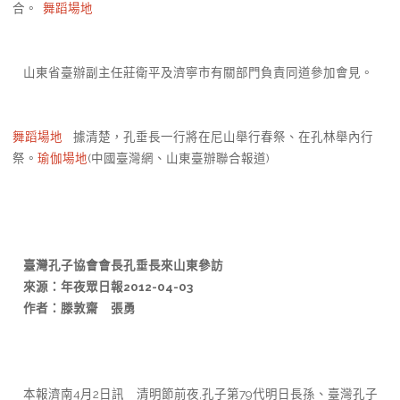
合。
舞蹈場地
山東省臺辦副主任莊衛平及濟寧市有關部門負責同道參加會見。
舞蹈場地
據清楚，孔垂長一行將在尼山舉行春祭、在孔林舉內行
祭。
瑜伽場地
(中國臺灣網、山東臺辦聯合報道)
臺灣孔子協會會長孔垂長來山東參訪
來源：年夜眾日報2012-04-03
作者：滕敦齋 張勇
本報濟南4月2日訊 清明節前夜,孔子第79代明日長孫、臺灣孔子