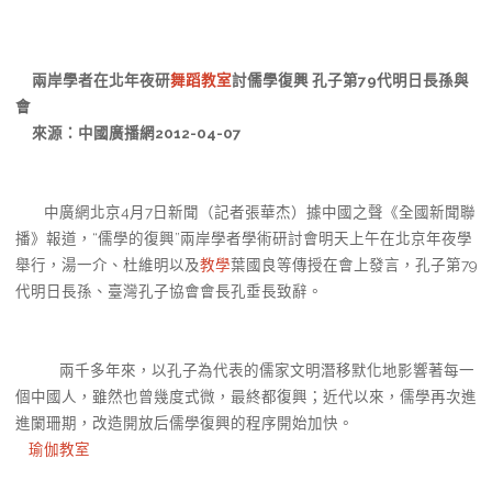
兩岸學者在北年夜研
舞蹈教室
討儒學復興 孔子第79代明日長孫與
會
來源：中國廣播網2012-04-07
中廣網北京4月7日新聞（記者張華杰）據中國之聲《全國新聞聯
播》報道，“儒學的復興”兩岸學者學術研討會明天上午在北京年夜學
舉行，湯一介、杜維明以及
教學
葉國良等傳授在會上發言，孔子第79
代明日長孫、臺灣孔子協會會長孔垂長致辭。
兩千多年來，以孔子為代表的儒家文明潛移默化地影響著每一
個中國人，雖然也曾幾度式微，最終都復興；近代以來，儒學再次進
進闌珊期，改造開放后儒學復興的程序開始加快。
瑜伽教室