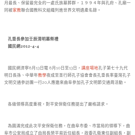
月最長、保留最完全的一處氏族墓葬群，１９９４年與孔府、孔廟一
同被
家教
聯合國教科文組織列進世界文明遺產名錄。
孔垂長參加壬辰清明墓祭禮
國民網2012-4-4
國民網濟寧8月13日電 8月10日至13日，
講座場地
孔子第七十九代
明日長孫、中華年
教學
夜成至圣行師孔子協會會長孔垂長率臺灣孔子
文明交通參訪團一行20人應邀來曲阜參加孔子文明節交通周活動。
各級領導高度重視，對平安保衛任務提出了嚴格請求。
為圓滿完成此次平安保衛任務，在曲阜市委、市當局的領導下，曲
阜市公安局成立了由局長榮平易近任組長，政委孔衛東任副組長，副