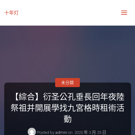
十年灯
未分類
【綜合】衍圣公孔垂長回年夜陸
祭祖并開展學找九宮格時租術活
動
Posted by
admin
on
2025 年 3 月 25 日