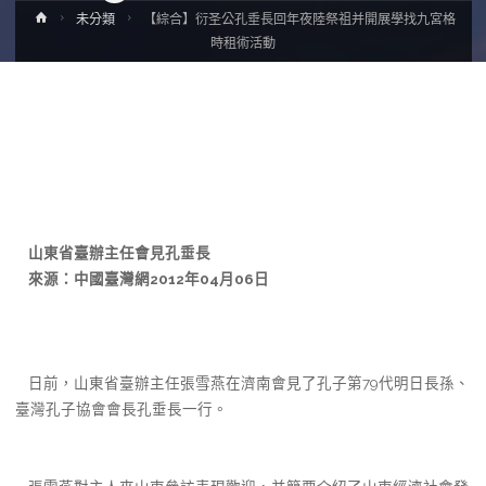
Home
未分類
【綜合】衍圣公孔垂長回年夜陸祭祖并開展學找九宮格
時租術活動
山東省臺辦主任會見孔垂長
來源：中國臺灣網2012年04月06日
日前，山東省臺辦主任張雪燕在濟南會見了孔子第79代明日長孫、
臺灣孔子協會會長孔垂長一行。