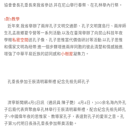
協會會長孔垂長來我省參訪,并在尼山舉行春祭、在孔林舉內行祭。
1對1教學
近年來,我省舉辦了兩岸孔子文明交通節、孔子文明寶島行、兩岸師
生孔孟故鄉夏令營等一系列活動,以及在臺灣舉辦了向昆山科技年夜
學贈
私密空間
送孔子像、孔子思惟當代價值研討等活動,以孔子思惟
和儒家文明為紐帶,進一個步驟增進兩岸同胞的彼此清楚和情感融進,
增強了中華平易近族的認同感和
小樹屋
凝集力。
孔垂長參加壬辰清明墓祭禮 紀念先祖先師孔子
濟寧新聞網4月5日訊（通訊員 陳子艷）4月4日，300余名海內外孔
子后裔代表齊聚曲阜孔林舉行壬辰清明墓祭禮，配合紀念先祖先師孔
子\中國偉年夜的思惟家、教導家孔子，表達對孔子的愛崇之意。孔
子第79代明日長孫孔垂長參加祭奠活動。