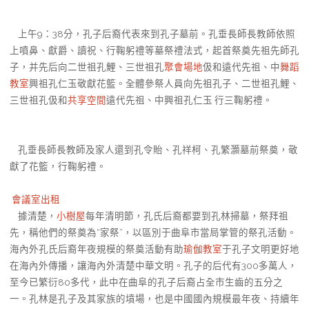
上午9：38分，孔子后裔代表來到孔子墓前。孔垂長師長教師依照
上噴鼻、獻爵、讀祝、行鞠躬禮等墓祭禮法式，起首祭奠先祖先師孔
子，并先后向二世祖孔鯉、三世祖孔
聚會場地
伋和遠代先祖、中
舞蹈
教室
興祖孔仁玉敬獻花籃。全體參祭人員向先祖孔子、二世祖孔鯉、
三世祖孔伋和
共享空間
遠代先祖、中興祖孔仁玉 行三鞠躬禮。
孔垂長師長教師及家人還到孔令貽、孔祥柯、孔繁灝墓前祭奠，敬
獻了花籃，行鞠躬禮。
會議室出租
據清楚，
小樹屋
每年清明節，孔氏后裔都要到孔林掃墓，祭拜祖
先，稱他們的祭奠為“家祭”，以區別于曲阜市當局掌管的祭孔活動。
海內外孔氏后裔年夜規模的祭奠活動有助
瑜伽教室
于孔子文明更好地
在海內外傳播，讓海內外清楚中華文明。孔子的后代有300多萬人，
至今已繁衍80多代，此中在曲阜的孔子后裔占全市生齒的五分之
一。孔林是孔子及其家族的墳場，也是中國國內規模最年夜、持續年