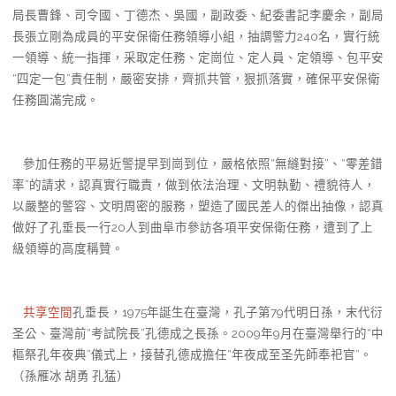
局長曹鋒、司令國、丁德杰、吳國，副政委、紀委書記李慶余，副局
長張立剛為成員的平安保衛任務領導小組，抽調警力240名，實行統
一領導、統一指揮，采取定任務、定崗位、定人員、定領導、包平安
“四定一包”責任制，嚴密安排，齊抓共管，狠抓落實，確保平安保衛
任務圓滿完成。
參加任務的平易近警提早到崗到位，嚴格依照“無縫對接”、“零差錯
率”的請求，認真實行職責，做到依法治理、文明執勤、禮貌待人，
以嚴整的警容、文明周密的服務，塑造了國民差人的傑出抽像，認真
做好了孔垂長一行20人到曲阜市參訪各項平安保衛任務，遭到了上
級領導的高度稱贊。
共享空間
孔垂長，1975年誕生在臺灣，孔子第79代明日孫，末代衍
圣公、臺灣前“考試院長”孔德成之長孫。2009年9月在臺灣舉行的“中
樞祭孔年夜典”儀式上，接替孔德成擔任“年夜成至圣先師奉祀官”。
（孫雁冰 胡勇 孔猛）