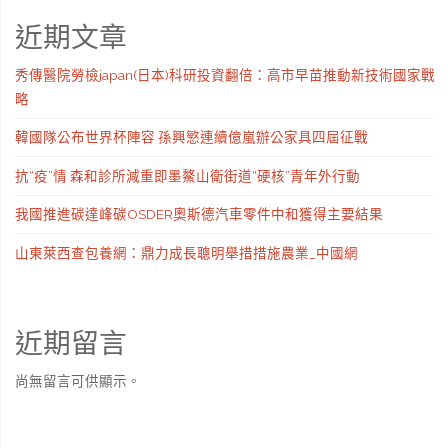
近期文章
秀傳醫院勞檢japan(日本)科研投資翻倍：高市早苗推動新技術國家戰
略
韓國隊公布世界杯陣容 孫興慜連續億嵐辦公家具四屆征戰
抗“疫”情 森和診所減重即墨鰲山衛街道“硬核”青年外行動
我國推進碳達峰碳OSDER奧斯德汽車零件中和獲得主要結果
山東萊西查包養網：鼎力成長聰明舉措措施農業_中國網
近期留言
尚無留言可供顯示。