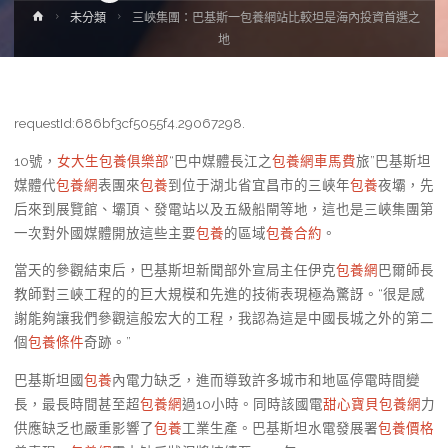
Home
未分類
三峽集團：巴基斯一包養網站比較坦是海內投資首選之
地
requestId:686bf3cf5055f4.29067298.
10號，
女大生包養俱樂部
“巴中媒體長江之
包養網車馬費
旅”巴基斯坦
媒體代
包養網
表團來
包養
到位于湖北省宜昌市的三峽年
包養
夜壩，先
后來到展覽館、壩頂、發電站以及五級船閘等地，這也是三峽集團第
一次對外國媒體開放這些主要
包養
的區域
包養合約
。
當天的參觀結束后，巴基斯坦新聞部外宣局主任伊克
包養網
巴爾師長
教師對三峽工程的的巨大規模和先進的技術表現極為驚訝。“很是感
謝能夠讓我們參觀這般宏大的工程，我認為這是中國長城之外的第二
個
包養條件
奇跡。”
巴基斯坦國
包養
內電力缺乏，進而導致許多城市和地區停電時間變
長，最長時間甚至超
包養網
過10小時。同時該國電
甜心寶貝包養網
力
供應缺乏也嚴重影響了
包養
工業生產。巴基斯坦水電發展署
包養價格