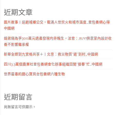
近期文章
圖片故事丨這趟城鄉公交，載滿人世炊火和城市溫度_查包養網心得
中國網
姐弟倆為爭300萬元遺產發現均非親生，法官：JIUYI俱意室內設計收
養不影響繼承權
新華全媒到九宮格共享＋丨北京：救災物質“遞”到村_中國網
四川3.3萬個農業社查包養網會化辦事組織田間“搶春”忙_中國網
世界最毒的甜心寶貝台包養網六種生物
近期留言
尚無留言可供顯示。