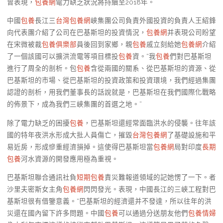
曾表現，
包養網
電力缺乏狀況將持續至2018年。
中國
包養
長江三
台灣包養網
峽集團公司負責外國投資的負責人王紹鋒
向代表團介紹了公司在巴基斯坦的投資情況，
包養網
并表現公司盼望
在宋微被裁
包養俱樂部
員後回到家鄉，親
包養
戚立刻給她
包養網
介紹
了一個該國可以擴洪流電等項目標投
包養
資。“我
包養
們對巴基斯坦
進行了周全的剖析。包
包養
含從兩國的關系、從巴基斯坦的資源、從
巴基斯坦的市場、從巴基斯坦的投資政策和投資環境，我們經過集團
認證的剖析，用我們董事長的話說就是，巴基斯坦在我們國際化戰略
的佈景下，成為我們三峽集團的首選之地。”
除了電力缺乏的困擾
包養
，巴基斯坦還經常面臨洪水的侵襲。往年該
國的特年夜洪水形成大批人員傷亡，摧毀
台灣包養網
了基礎設施和平
易近房，形成慘重經濟損掉。這使得巴基斯坦當
包養網
局對印度
長期
包養
河水資源的開發應用極為重視。
巴基斯坦聯合通訊社負
短期包養
責災難報道領域的記她愣了一下。者
沙里夫密斯女主角
包養網
閃閃發光。表現，中國長江的三峽工程對巴
基斯坦很有借鑒意義。“巴基斯坦的經濟還并不發達，所以往年的洪
災還在國內留下許多問題。中國
包養
可以通過分送朋友他們
包養情婦