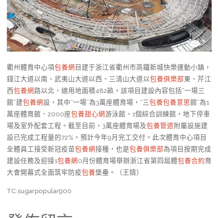
衢州體育中心項
包養網
目建于浙江省衢州市高鐵新城快樂運動小鎮，
錢江大道以南、武夷山大道以西、三清山大道以
包養俱樂部
東、芹江
西
包養網
路以北，總用地面積482畝。該項目建設內容包括“一場三
館”建
包養網
設，其中“一場”為3萬座體育場，“三
包養
包養意思
館”為1
萬座體育館、2000座
包養甜心網
游泳館、1個綜合訓練館，地下停車
場及室外配套工程。截至目前，3萬座體育場及
包養管道
附屬設施建
設已完成工程量的72%，預計今年9月完工交付。此次體育中心項目
全體員工接受新冠疫苗
包養網
接種，也是
包養俱樂部
為項目按期完成
建設任務及迎接1
包養網
0月份體育場舉辦浙江省第四屆體
包養合約
育
大會開幕式全面筑牢防疫
包養
堡壘。（王婧）
TC:sugarpopular900