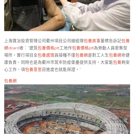
上海寶冶投資管理公司衢州項目公司總經理
包養故事
董標告訴記
包養
網dcard
者：“建筑
包養價格ptt
工地作
包養價格ptt
為勞動人員密集型
場所，實行項目全
包養感情
員接種不僅
包養網
是對工人生
包養網
命健
康負責，同時也是為衢州市筑牢防疫堡壘提供支持。大家能
包養
夠安
心工作，項
包養意思
目進度也就能保證。”
包養網