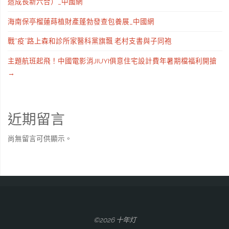
造成長新六合）_中國網
海南保亭榴蓮蒔植財產蓬勃發查包養展_中國網
戰“疫”路上森和診所家醫科黨旗飄 老村支書與子同袍
主題航班起飛！中國電影消JIUYI俱意住宅設計費年暑期檔福利開搶
→
近期留言
尚無留言可供顯示。
©2026 十年灯