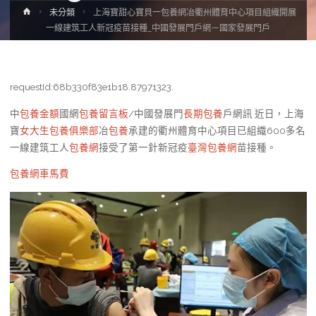
Home
未分類
上海寶甜心寶貝一包養網冶衢州體育中心項目組織開展
一線建筑工人新冠疫苗接種_中國發展門戶網－國家發展門戶
requestId:68b330f83e1b18.87971323.
中
包養金額
國網
包養留言板
/中國發展門
長期包養
戶網訊 近日，上海
寶
女大生包養俱樂部
冶
包養
承建的衢州體育中心項目已組織600多名
一線建筑工人
包養網
接受了第一針新冠疫
臺灣包養網
苗接種。
包養網車馬費