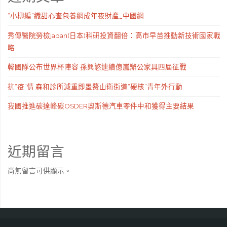
“小柳編”織甜心查包養網成年夜財產_中國網
秀傳醫院勞檢japan(日本)科研投資翻倍：高市早苗推動新技術國家戰
略
韓國隊公布世界杯陣容 孫興慜連續億嵐辦公家具四屆征戰
抗“疫”情 森和診所減重即墨鰲山衛街道“硬核”青年外行動
我國推進碳達峰碳OSDER奧斯德汽車零件中和獲得主要結果
近期留言
尚無留言可供顯示。