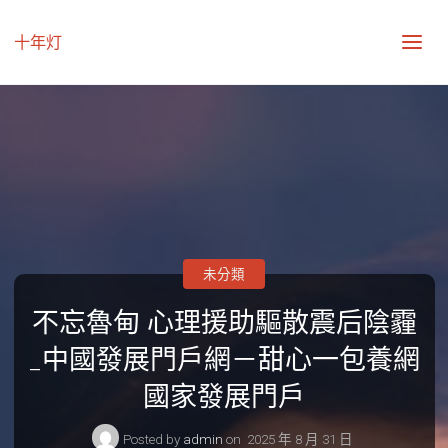
十年灯
未分類
不忘魯甸 心理援助驅散震后陰霾
_中國發展門戶網－甜心一包養網
國家發展門戶
Posted by
admin
on
2025 年 8 月 31 日