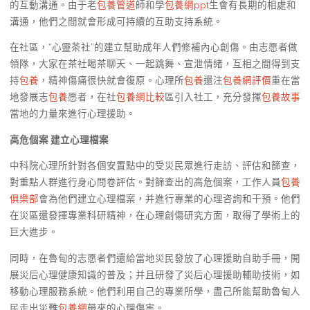
的互動溝通。由于老
包養管道
師和學
包養網ppt
生會有長期的相處和
溝通，他們之間就會形成可持續的互助支持系統。
在社區，“心靈茶社”的建立幫助成年人們修補內心創傷。由志愿者做
領隊，大家在茶社喝茶聊天、一起跳舞、宣泄情緒，互相之間得到支
持
包養
，精神傷痛很快就會復原。心理所
包養
還注
包養網評價
重在當
地發展志
包養
愿者，在社
包養網比較
區引入社工，充分發揮
包養故事
當地的力量來進行心理援助。
高危個案 建立心理檔案
中科院心理所針對各個安置點中的受災民眾進行走訪、評估和篩查，
對重點人群進行身心問卷評估。對篩查出的高危個案，工作人員
包養
俱樂部
會為他們建立心理檔案，并進行專業的心理咨詢和干預。他們
在災區還發揮專業科研精神，在心理創傷研究方面，取得了學術上的
巨大進步。
同時，在魯甸的志愿者們還給當地災民發放了心理援助自助手冊，開
展災后心理健康知識的普及；并且研發了災后心理援助輔助技術，如
移動心理服務系統。他們利用自己的專業所學，盡己所能幫助魯甸人
民走出災難
包養網
帶來的心理傷害。