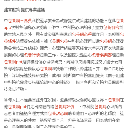
建言獻策 提供專業建議
中
包養網車馬費
科院還承擔著為政府提供政策建議的功能。在此
包養
app
次對魯甸的心理援助工作中，中科院心理所除了盡力
包養價格
幫
助當地人民之外，還有效發揮科學思想
包養網心得
庫作用、為領導
包
養條件
決策提供依據。據《
長期包養
中科院心理所災后
包養網
心理援
助魯甸站工作總結》顯示，心理所組織專家結合六年來在歷次地震后
展開的心理
包養行情
援助工作，以及國際災難后心
包養俱樂部
理援助
包養網ppt
經驗和創傷心理學研究，向黨中央國務院提交了關于云南
魯甸地震應急階段心
包養網
理援助工作的六條建議。并且聯合昆明分
院、深圳先進技術研究院、成都山地所向中科院黨組提交《關于組建
中科院抗震救災指揮協調中心的建議》，聯合各所和分院力量開展科
技救災行動。
魯甸人民不僅要重建外在家園，還要修復受傷的心靈世界。
包養網
在
他
包養網ppt
們走出陰霾的路
包養網評價
上，中科院
包養網
心理所的
志愿者們通過各種方式幫
包養甜心網
助著他們。心理所的老師說，這
是心理學人的使命，過程雖然辛苦，但是充滿意義，因為他們在做
的，是利國利民、利于心理學發展的事。