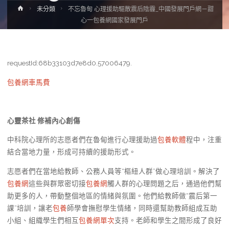
Home
未分類
不忘魯甸 心理援助驅散震后陰霾_中國發展門戶網－甜
心一包養網國家發展門戶
requestId:68b33103d7e8d0.57006479.
包養網車馬費
心靈茶社 修補內心創傷
中科院心理所的志愿者們在魯甸進行心理援助過
包養軟體
程中，注重
結合當地力量，形成可持續的援助形式。
志愿者們在當地給教師、公務人員等“樞紐人群”做心理培訓。解決了
包養網
這些與群眾密切接
包養網
觸人群的心理問題之后，通過他們幫
助更多的人，帶動整個地區的情緒與氛圍。他們給教師做“震后第一
課”培訓，讓老
包養
師學會撫慰學生情緒，同時還幫助教師組成互助
小組、組織學生們相互
包養網單次
支持。老師和學生之間形成了良好