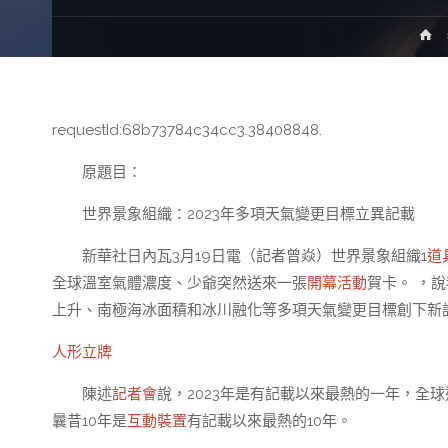
H
requestId:68b73784c34cc3.38408848.
原題目：
世界景象組織：2023年多項天氣變更目標立異記載
新華社日內瓦3月19日電（記者曾焱）世界景象組織1
道
全球溫室氣體濃度、少爺突然送來一張
開幕活動
賀卡。 ，
上升、南極海冰面積和冰川融化等多項天氣變更目標創下新
人形立牌
陳述
記者會
說，2023年是有記載以來最熱的一年，全球
曩昔10年是
互動裝置
有記載以來最熱的10年。