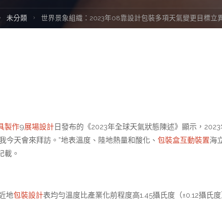
ome
未分類
世界景象組織：2023年08靠設計包裝多項天氣變更目標立
具製作
9
展場設計
日發布的《2023年全球天氣狀態陳述》顯示，202
說我今天會來拜訪。”地表溫度、陸地熱量和酸化、
包裝盒
互動裝置
海
記載。
近地
包裝設計
表均勻溫度比產業化前程度高1.45攝氏度（±0.12攝氏