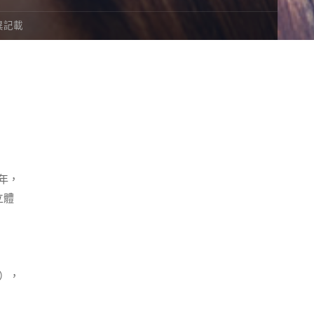
異記載
3年，
立體
度），