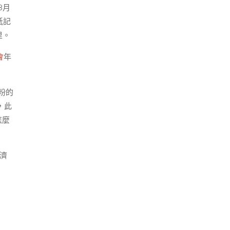
8月
低記
里。
會
年
粉的
，此
怎麼
濟