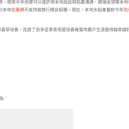
進修，剛來半年他便可以或許用本地說話與稻農溝通。鄭瑞金領導本地
對本地
包養網
天氣特徵推行精良稻種。現在，本地水稻產量較今年
包
事菌草培養，見證了良多從事食用菌培養確當地農戶生涯變得越來越
示為
*