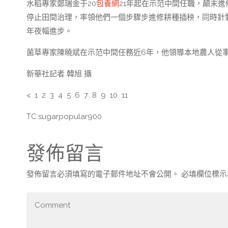
水稻專家鄭瑞金于20
包養網
21年起在示范中間任職，顛末
停止田間治理，率領他們一個步驟步進修耕種插秧，同時針
年夜幅進步。
菌草專家陳曉斌在示范中間任務近6年，他領導本地農人從
新華社記者 韓旭 攝
< 1 2 3 4 5 6 7 8 9 10 11
TC:sugarpopular900
發佈留言
發佈留言必須填寫的電子郵件地址不會公開。
必填欄位標