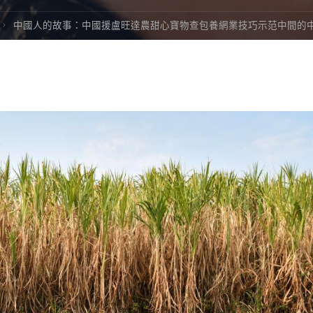
中國人的故事：中國援盧旺達農甜心寶物查包養網業技巧示范中間的中