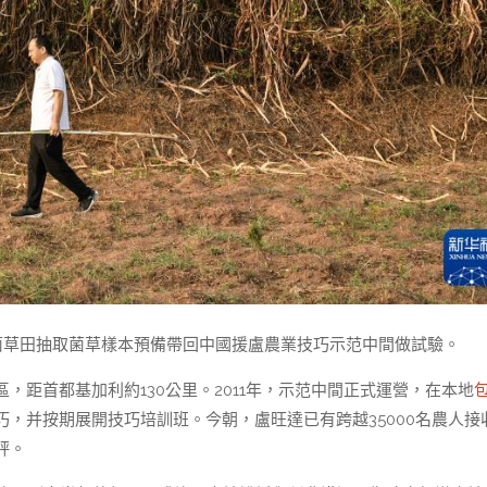
菌草田抽取菌草樣本預備帶回中國援盧農業技巧示范中間做試驗。
距首都基加利約130公里。2011年，示范中間正式運營，在本地
，并按期展開技巧培訓班。今朝，盧旺達已有跨越35000名農人接
評。