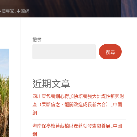
國專家_中國網
搜尋
搜尋
近期文章
四川查包養網心得加快培養強大計謀性新興財
產（果斷信念，翻開改造成長新六合）_中國
網
海南保亭榴蓮蒔植財產蓬勃發查包養展_中國
網