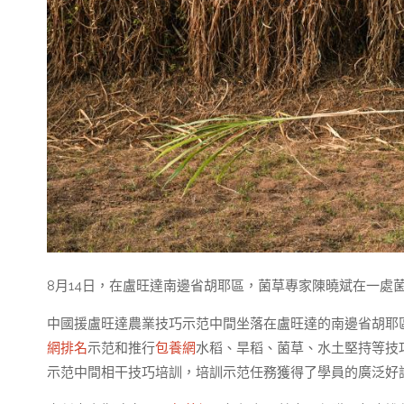
8月14日，在盧旺達南邊省胡耶區，菌草專家陳曉斌在一處
中國援盧旺達農業技巧示范中間坐落在盧旺達的南邊省胡耶區，
網排名
示范和推行
包養網
水稻、旱稻、菌草、水土堅持等技巧
示范中間相干技巧培訓，培訓示范任務獲得了學員的廣泛好