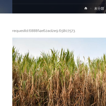
Home
未分類
requestId:6888f4e62ad2e9.65807573.