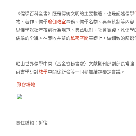
《儒學百科全書》既是傳統文明的主要載體，也是記述儒學
物、著作、儒學
瑜伽教室
事務、儒學名物、典章軌制等內容
思惟學說擴年夜到行為規范、典章軌制、社會實踐，凡儒學
儒學的全貌。在兼收并蓄的
私密空間
基礎上，做細致的篩選
尼山世界儒學中間（基金會秘書處）文獻期刊部副部長常強
尚書學研討
教學
中間徐新強等一同參加結題鑒定會議。
聚會場地
責任編輯：近復