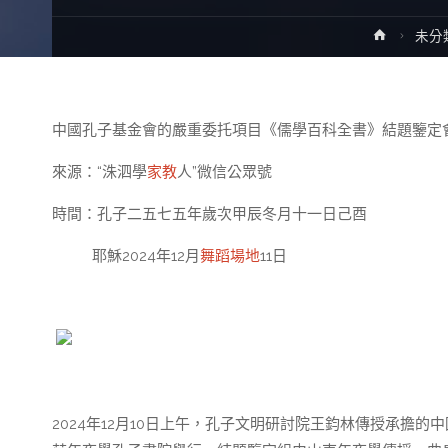
Home
未分
中國孔子基金會的嚴重委托項目《儒學百科全書》結題鑒定
來源：“洙泗學
家教
人”微信公眾號
時間：孔子二五七五年歲次甲辰冬月十一日己酉
耶穌2024年12月
舞蹈場地
11日
2024年12月10日上午，孔子文明研討院王鈞林傳授承擔