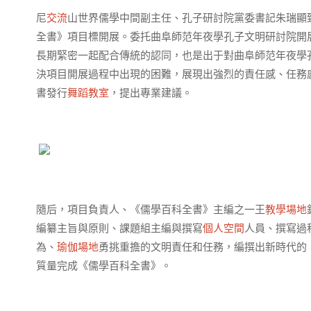
尼
交流
山世界儒學中間副主任、孔子研討院黨委書記朱瑞顯
全書》項目標開展。委托曲阜師范年夜學孔子文明研討院開
長期緊密一起配合傳統的認同，也是出于對曲阜師范年夜學
決項目開展過程中出現的困難，展現出強烈的責任感、任務
書發行
舞蹈教室
，提出專業建議。
隨后，項目負責人、《儒學百科全書》主編之一王
教學場地
編纂主旨與原則、課題組主編與撰寫
個人空間
人員、撰寫過
為、
瑜伽場地
勇挑重擔的文明責任和任務，編撰出新時代的
質量完成《儒學百科全書》。