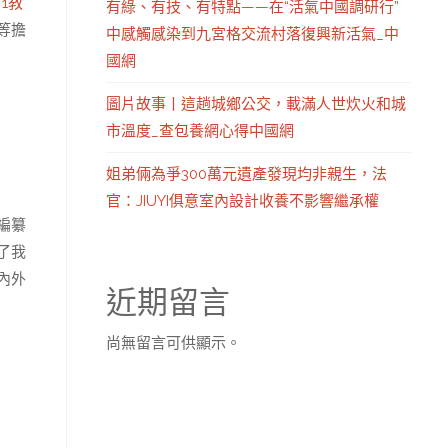
對1教
有綠、有技、有特點——在“活氣中國調研行”
等擔
中感觸感染到九宮格交流村落復興新活氣_中
國網
圖片故事丨這趟城鄉公交，載滿人世炊火和城
市溫度_查包養網心得中國網
姐弟倆為爭300萬元遺產發現均非親生，法
官：JIUYI俱意室內設計收養不影響繼承權
編纂
了我
內外
近期留言
尚無留言可供顯示。