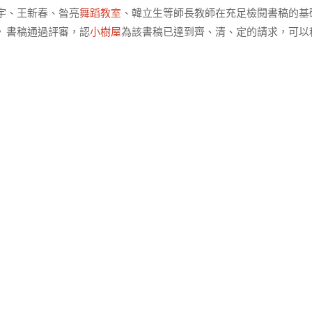
宇、王新春、昝亮
舞蹈教室
、韓立生等師長教師在充足檢閱書稿的基
》書稿通過評審，認
小樹屋
為該書稿已達到齊、清、定的請求，可以