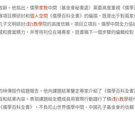
致辭。他指出，儒學
家教
中間（基金會秘書處）黨委高度重視《儒學
展項目標研討和
個人空間
《儒學百科全書》的編撰，既是出于對兩家
孔子文明研討
1對1教學
院的高度信賴。項目立項后，儒學中間全力協
感和擔當精力，并等待列位在場專家，就書稿下一個步驟的編輯校對
鈞林傳授作結題報告。他向課題結果鑒定專家介紹了《儒學百科全書
程和結果內容。表現課題組全體成員用實際行動踐行了積
1對1教學
極
《儒學百科全書》，不負尼山世界儒學中間、中國孔子基金會的信賴