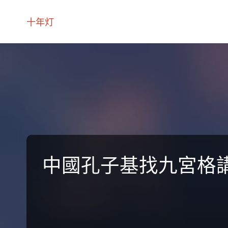
十年灯
中國孔子基找九宮格