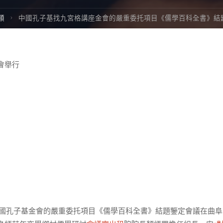
類
中國孔子基找九宮格講座金會的嚴重委托項目《儒學百科全書》結
會舉行
的中國孔子基金會的嚴重委托項目《儒學百科全書》結題鑒定會議在曲阜