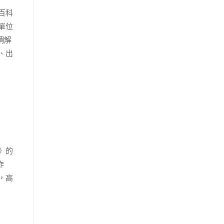
百科
單位
調解
、出
》的
作
，高