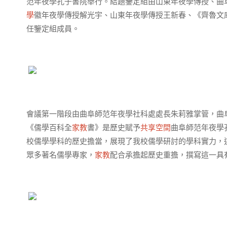
范年夜學孔子書院舉行。結題鑒定組由山東年夜學傳授、曲
學
徽年夜學傳授解光宇、山東年夜學傳授王新春、《齊魯文
任鑒定組成員。
會議第一階段由曲阜師范年夜學社科處處長朱莉雅掌管，曲
《儒學百科全
家教
書》是歷史賦予
共享空間
曲阜師范年夜學
校儒學學科的歷史擔當，展現了我校儒學研討的學科實力，
眾多著名儒學專家，
家教
配合承擔起歷史重擔，撰寫這一具