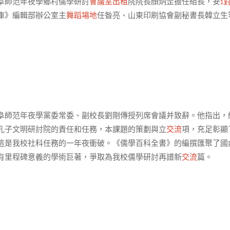
阜師范年夜學鄉村儒學研討
會議室出租
院院長顏炳罡擔任組長，安
1
庫》編輯部辦公室主
舞蹈場地
任昝亮、山東印刷協會副秘書長韓立生
阜師范年夜學黨委常委、副校長劉剛傳授列席會議并致辭。他指出，
孔子文明研討院的責任和任務，本課題的策劃與立
交流
項，充足彰顯
這是我校社科任務的一年夜衝破。《儒學百科全書》的編撰匯聚了國
有里程碑意義的學術巨著，爭取為我校儒學研討再譜新
交流
篇。