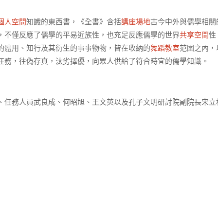
個人空間
知識的東西書，《全書》含括
講座場地
古今中外與儒學相關
，不僅反應了儒學的平易近族性，也充足反應儒學的世界
共享空間
性
的體用、知行及其衍生的事事物物，皆在收納的
舞蹈教室
范圍之內，
任務，往偽存真，汰劣擇優，向眾人供給了符合時宜的儒學知識。
、任務人員武良成、何昭旭、王文英以及孔子文明研討院副院長宋立