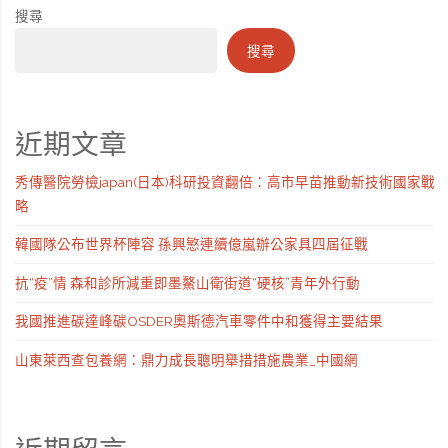
搜尋
搜尋
近期文章
秀傳醫院勞檢japan(日本)科研投資翻倍：高市早苗推動新技術國家戰
略
韓國隊公布世界杯陣容 孫興慜連續億嵐辦公家具四屆征戰
抗“疫”情 森和診所減重即墨鰲山衛街道“硬核”青年外行動
我國推進碳達峰碳OSDER奧斯德汽車零件中和獲得主要結果
山東萊西查包養網：鼎力成長聰明舉措措施農業_中國網