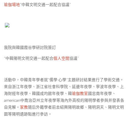
瑜伽場地
“中韓文明交通一起配合協議”
我院與韓國霞谷學研討院簽訂
“中韓陽明文明交通一起配合
個人空間
協議”
活動中，中韓青年學者就“儒學·心學”主題研討結果進行了學術交通。
來自浙江年夜學、浙江省社會科學院、延邊年夜學、寧波年夜學、上
海財經年夜學、韓國成均館年夜學、韓
瑜伽教室
國忠南年夜學、
american中喬治亞州立年夜學等海內外高校的陽明學者參與并發表各
自見解。
家教
隨后外籍學者前去紹興陽明故鄉、陽明洞天、陽明文明
園等陽明遺跡點進行參訪。