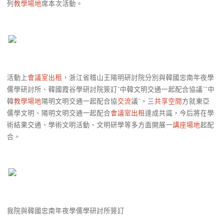
列
教學場地
席本次活動。
活動上
會議室出租
，浙江省稽山王陽明研討院分別與韓國忠南年夜學
儒學研討所、韓國霞谷學研討院簽訂“中韓文明交通一起配合協議”“中
韓
教學場地
陽明文明交通一起配合協
交流
議”。三
共享空間
方就東亞
儒學文明、陽明文明交通一起配合
會議室出租
達成共識，今后將在學
術結果交通、學術文明活動、文明研學等多方面開展一
講座場地
起配
合。
我院與韓國忠南年夜學儒學研討所簽訂