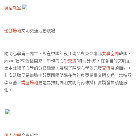
舞蹈教室
瑜伽場地
文明交通活動現場
陽明心學甫一問世，即在中國年夜江南北與東亞鄰邦
共享空間
韓國、
japan(日本)傳播開來。中韓的心學
交流
“和而分歧”，在各自的文明泥
土中詮釋了心學的分歧涵義，展現了陽明心學多元發
交流
展的面向。
此次活動便是加強中韓兩國陽明學在內的東亞儒學文明交通，增進互
學互鑒，
講座場地
更是為推動陽明文明海內傳播和實踐發揮積極感
化。
個人空間
合影紀念