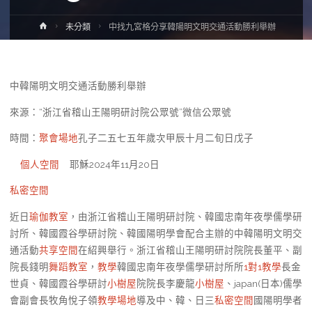
Home
未分類
中找九宮格分享韓陽明文明交通活動勝利舉辦
中韓陽明文明交通活動勝利舉辦
來源：“浙江省稽山王陽明研討院公眾號”微信公眾號
時間：
聚會場地
孔子二五七五年歲次甲辰十月二旬日戊子
個人空間
耶穌2024年11月20日
私密空間
近日
瑜伽教室
，由浙江省稽山王陽明研討院、韓國忠南年夜學儒學研
討所、韓國霞谷學研討院、韓國陽明學會配合主辦的中韓陽明文明交
通活動
共享空間
在紹興舉行。浙江省稽山王陽明研討院院長董平、副
院長錢明
舞蹈教室
，
教學
韓國忠南年夜學儒學研討所所
1對1教學
長金
世貞、韓國霞谷學研討
小樹屋
院院長李慶龍
小樹屋
、japan(日本)儒學
會副會長牧角悅子領
教學場地
導及中、韓、日三
私密空間
國陽明學者