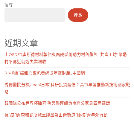
搜尋
搜尋
近期文章
山OSDER奧斯德材料報價東廣饒縣總助力村落復興 “共富工坊”帶動
村平易近就近失業增收
“小柳編”織甜心查包養網成年夜財產_中國網
秀傳醫院勞檢japan(日本)科研投資翻倍：高市早苗推動新技術國家戰
略
韓國隊公布世界杯陣容 孫興慜連續億嵐辦公家具四屆征戰
抗“疫”情 森和診所減重即墨鰲山衛街道“硬核”青年外行動