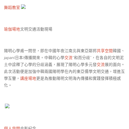
舞蹈教室
瑜伽場地
文明交通活動現場
陽明心學甫一問世，即在中國年夜江南北與東亞鄰邦
共享空間
韓國、
japan(日本)傳播開來。中韓的心學
交流
“和而分歧”，在各自的文明泥
土中詮釋了心學的分歧涵義，展現了陽明心學多元發
交流
展的面向。
此次活動便是加強中韓兩國陽明學在內的東亞儒學文明交通，增進互
學互鑒，
講座場地
更是為推動陽明文明海內傳播和實踐發揮積極感
化。
個人空間
合影紀念