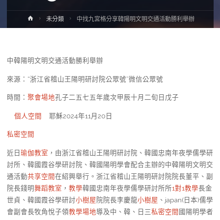
Home
未分類
中找九宮格分享韓陽明文明交通活動勝利舉辦
中韓陽明文明交通活動勝利舉辦
來源：“浙江省稽山王陽明研討院公眾號”微信公眾號
時間：
聚會場地
孔子二五七五年歲次甲辰十月二旬日戊子
個人空間
耶穌2024年11月20日
私密空間
近日
瑜伽教室
，由浙江省稽山王陽明研討院、韓國忠南年夜學儒學研
討所、韓國霞谷學研討院、韓國陽明學會配合主辦的中韓陽明文明交
通活動
共享空間
在紹興舉行。浙江省稽山王陽明研討院院長董平、副
院長錢明
舞蹈教室
，
教學
韓國忠南年夜學儒學研討所所
1對1教學
長金
世貞、韓國霞谷學研討
小樹屋
院院長李慶龍
小樹屋
、japan(日本)儒學
會副會長牧角悅子領
教學場地
導及中、韓、日三
私密空間
國陽明學者