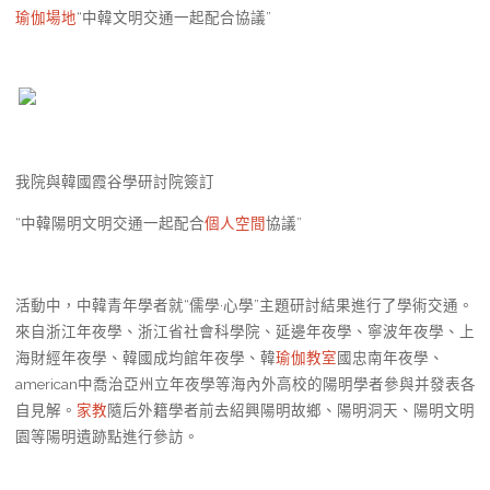
瑜伽場地
“中韓文明交通一起配合協議”
我院與韓國霞谷學研討院簽訂
“中韓陽明文明交通一起配合
個人空間
協議”
活動中，中韓青年學者就“儒學·心學”主題研討結果進行了學術交通。
來自浙江年夜學、浙江省社會科學院、延邊年夜學、寧波年夜學、上
海財經年夜學、韓國成均館年夜學、韓
瑜伽教室
國忠南年夜學、
american中喬治亞州立年夜學等海內外高校的陽明學者參與并發表各
自見解。
家教
隨后外籍學者前去紹興陽明故鄉、陽明洞天、陽明文明
園等陽明遺跡點進行參訪。