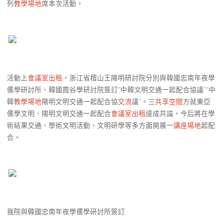
列
教學場地
席本次活動。
活動上
會議室出租
，浙江省稽山王陽明研討院分別與韓國忠南年夜學
儒學研討所、韓國霞谷學研討院簽訂“中韓文明交通一起配合協議”“中
韓
教學場地
陽明文明交通一起配合協
交流
議”。三
共享空間
方就東亞
儒學文明、陽明文明交通一起配合
會議室出租
達成共識，今后將在學
術結果交通、學術文明活動、文明研學等多方面開展一
講座場地
起配
合。
我院與韓國忠南年夜學儒學研討所簽訂