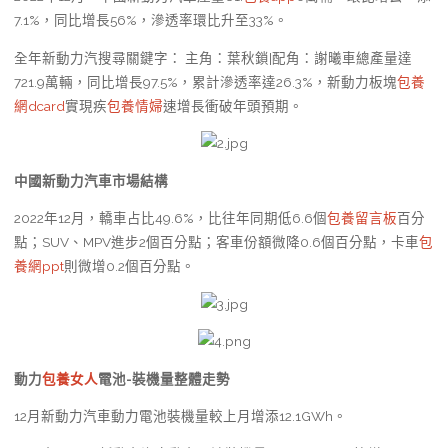
7.1%，同比增長56%，滲透率環比升至33%。
全年新動力汽搜尋關鍵字： 主角：葉秋鎖|配角：謝曦車總產量達
721.9萬輛，同比增長97.5%，累計滲透率達26.3%，新動力板塊
包養
網dcard
實現疾
包養情婦
速增長衝破年頭預期。
中國新動力汽車市場結構
2022年12月，轎車占比49.6%，比往年同期低6.6個
包養留言板
百分
點；SUV、MPV進步2個百分點；客車份額微降0.6個百分點，卡車
包
養網ppt
則微增0.2個百分點。
動力
包養女人
電池-裝機量整體走勢
12月新動力汽車動力電池裝機量較上月增添12.1GWh。