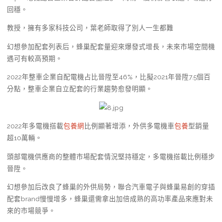
回穩。
教授，擁有多家科技公司，葉老師取得了別人一生都難
幻想參加配套列表后，蜂巢配套量迎來爆發式增長，未來市場空間機
遇可有較高預期。
2022年整車企業自配電機占比晉陞至46%，比擬2021年晉陞7.5個百
分點，整車企業自立配套的行業趨勢愈發明顯。
2022年多電機搭載
包養網
比例顯著增添，外供多電機車
包養
型銷量
超10萬輛。
頭部電機供應商的整體市場配套情況堅持穩定，多電機搭載比例穩步
晉陞。
幻想參加后改良了蜂巢的外供局勢，聯合汽車電子與蜂巢易創的穿插
配套brand慢慢增多，蜂巢還需拿出加倍成熟的高功率產品來應對未
來的市場競爭。