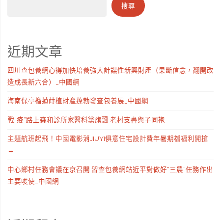
搜尋
近期文章
四川查包養網心得加快培養強大計謀性新興財產（果斷信念，翻開改
造成長新六合）_中國網
海南保亭榴蓮蒔植財產蓬勃發查包養展_中國網
戰“疫”路上森和診所家醫科黨旗飄 老村支書與子同袍
主題航班起飛！中國電影消JIUYI俱意住宅設計費年暑期檔福利開搶
→
中心鄉村任務會議在京召開 習查包養網站近平對做好“三農”任務作出
主要唆使_中國網