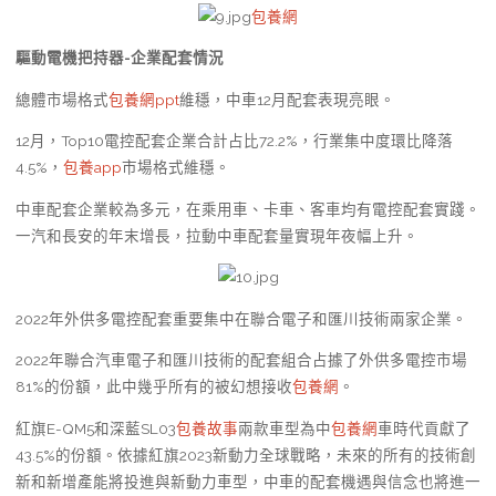
包養網
驅動電機把持器-企業配套情況
總體市場格式
包養網ppt
維穩，中車12月配套表現亮眼。
12月，Top10電控配套企業合計占比72.2%，行業集中度環比降落
4.5%，
包養app
市場格式維穩。
中車配套企業較為多元，在乘用車、卡車、客車均有電控配套實踐。
一汽和長安的年末增長，拉動中車配套量實現年夜幅上升。
2022年外供多電控配套重要集中在聯合電子和匯川技術兩家企業。
2022年聯合汽車電子和匯川技術的配套組合占據了外供多電控市場
81%的份額，此中幾乎所有的被幻想接收
包養網
。
紅旗E-QM5和深藍SL03
包養故事
兩款車型為中
包養網
車時代貢獻了
43.5%的份額。依據紅旗2023新動力全球戰略，未來的所有的技術創
新和新增產能將投進與新動力車型，中車的配套機遇與信念也將進一