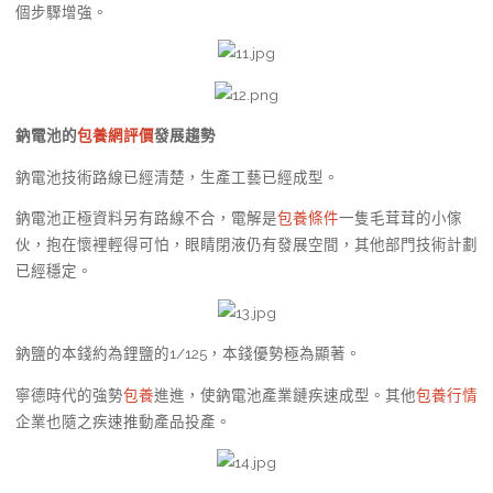
個步驟增強。
鈉電池的
包養網評價
發展趨勢
鈉電池技術路線已經清楚，生產工藝已經成型。
鈉電池正極資料另有路線不合，電解是
包養條件
一隻毛茸茸的小傢
伙，抱在懷裡輕得可怕，眼睛閉液仍有發展空間，其他部門技術計劃
已經穩定。
鈉鹽的本錢約為鋰鹽的1/125，本錢優勢極為顯著。
寧德時代的強勢
包養
進進，使鈉電池產業鏈疾速成型。其他
包養行情
企業也隨之疾速推動產品投產。