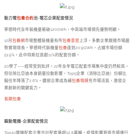
動力電
包養合約
池-電芯企業配套情況
寧德時代全年裝機量衝破120GWh，中高端市場領先優勢明顯。
12月
包養網
市場整體裝機量有所
包養意思
上浮，多數企業跟隨市場趨
勢實現增長。寧德時代裝機量
包養
達到20.9GWh，占據市場份額
51.9%，此中特斯拉貢獻11%的配套份額。
20學了——經常受到批評。22年全年電芯配套市場集中度仍然較高，
但往除比亞迪本身銷量拉動影響，Top5企業（消除比亞迪）份額比
擬往年降落了2.6%。腰部企業成為補
包養情婦
充市場活氣，激發企
業創新的關鍵氣力。
長期包養
驅動電機-企業配套情況
Top10電機配套企業合計配套量超52.8萬輛，疫情影響衰退市場運行