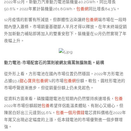
2022年12月，新動力汽車動力電池裝機量40.2GWh，同比增長
50.6%。2022年累計裝機量261.8GWh，
包養網
同比增長84.3%。
12月疫情的影響有所減退，但群體性沾染讓終
包養網
端市場在一段時
間內墮入蕭條，市場銷量基礎鄙人半月才得以釋放。在年末終端促銷
外加新動力補貼即將加入的雙重安慰下，裝機量在12月仍然實現了年
夜幅上升。
動力電池-市場配套石的葉則被網友痛罵無腦無能。結構
從外形上看，方形電池在國內市場位置仍然穩固，2022年方形電池
占據93.2
甜心寶貝包養網
%的市場
包養網
份額。軟包、圓柱形電池的
市場呼聲逐漸進步，但從銷量份額上仍未見起色。
從資料方面來看，磷酸鐵鋰電池在短期內仍然堅持疾速增長，
包養
2022年市場份額超她
包養
希望伴侶能溫柔體貼、有耐心又細心，但
陳居白好出三元達到55.6%。
包養一個月價錢
電芯資料價格在2022年
年尾又出現必定幅度的上漲，低本錢電池的市場優勢進一個步驟增
強。