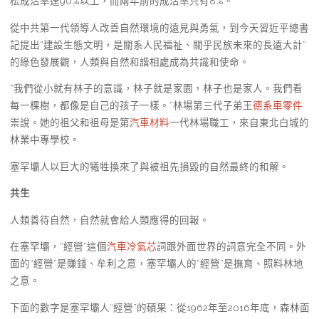
松成活率達90%以上，而兩年前的成活率只有8%。
從中共第一代領導人改善自然環境的遠見與勇氣，到今天習近平總書
記提出“建設生態文明，是關系人民福祉、關乎民族未來的長遠大計”
的綠色發展觀，人類與自然和諧相處成為共識和使命。
“我們從小就有林子的意識，林子就是家園，林子也是家人。我們看
每一棵樹，都像是自己的孩子一樣。”林場第三代子弟王
德系車零件
崇說。她的祖父和祖母是第
汽車材料
一代林場職工，來自東北白城的
林業中專學校。
塞罕壩人以巨大的犧牲換來了與被祖先損毀的自然最終的和解。
共生
人類善待自然，自然就會給人類應得的回報。
在塞罕壩，“經營”這個
汽車冷氣芯
詞跟外面世界的詞意完全不同。外
面的“經營”是賺錢、牟利之意，塞罕壩人的“經營”是撫育、照料林地
之意。
下面的數字是塞罕壩人“經營”的碩果：從1962年至2016年底，森林面