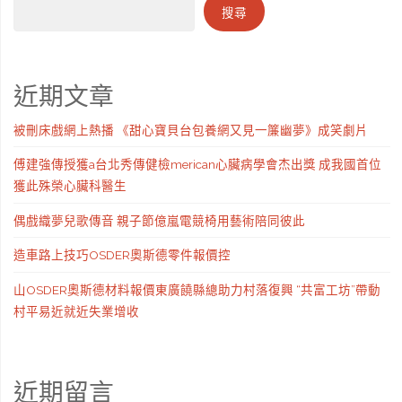
搜尋
近期文章
被刪床戲網上熱播 《甜心寶貝台包養網又見一簾幽夢》成笑劇片
傅建強傳授獲a台北秀傳健檢merican心臟病學會杰出獎 成我國首位
獲此殊榮心臟科醫生
偶戲織夢兒歌傳音 親子節億嵐電競椅用藝術陪同彼此
造車路上技巧OSDER奧斯德零件報價控
山OSDER奧斯德材料報價東廣饒縣總助力村落復興 “共富工坊”帶動
村平易近就近失業增收
近期留言