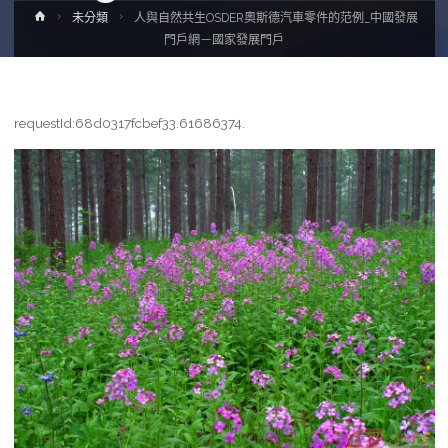
Home
未分類
人與自然共生OSDER奧斯德汽車零件的范例_中國發展
門戶網－國家發展門戶
requestId:68d0317fcbef33.61686374.