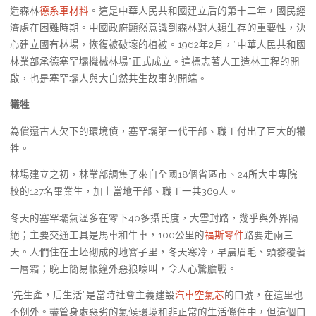
造森林
德系車材料
。這是中華人民共和國建立后的第十二年，國民經
濟處在困難時期。中國政府顯然意識到森林對人類生存的重要性，決
心建立國有林場，恢復被破壞的植被。1962年2月，“中華人民共和國
林業部承德塞罕壩機械林場”正式成立。這標志著人工造林工程的開
啟，也是塞罕壩人與大自然共生故事的開端。
犧牲
為償還古人欠下的環境債，塞罕壩第一代干部、職工付出了巨大的犧
牲。
林場建立之初，林業部調集了來自全國18個省區市、24所大中專院
校的127名畢業生，加上當地干部、職工一共369人。
冬天的塞罕壩氣溫多在零下40多攝氏度，大雪封路，幾乎與外界隔
絕；主要交通工具是馬車和牛車，100公里的
福斯零件
路要走兩三
天。人們住在土坯砌成的地窨子里，冬天寒冷，早晨眉毛、頭發覆著
一層霜；晚上簡易帳篷外惡狼嚎叫，令人心驚膽戰。
“先生產，后生活”是當時社會主義建設
汽車空氣芯
的口號，在這里也
不例外。盡管身處惡劣的氣候環境和非正常的生活條件中，但這個口