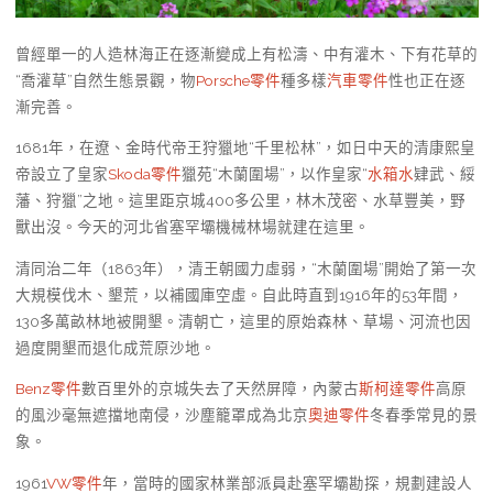
曾經單一的人造林海正在逐漸變成上有松濤、中有灌木、下有花草的
“喬灌草”自然生態景觀，物
Porsche零件
種多樣
汽車零件
性也正在逐
漸完善。
1681年，在遼、金時代帝王狩獵地“千里松林”，如日中天的清康熙皇
帝設立了皇家
Skoda零件
獵苑“木蘭圍場”，以作皇家“
水箱水
肄武、綏
藩、狩獵”之地。這里距京城400多公里，林木茂密、水草豐美，野
獸出沒。今天的河北省塞罕壩機械林場就建在這里。
清同治二年（1863年），清王朝國力虛弱，“木蘭圍場”開始了第一次
大規模伐木、墾荒，以補國庫空虛。自此時直到1916年的53年間，
130多萬畝林地被開墾。清朝亡，這里的原始森林、草場、河流也因
過度開墾而退化成荒原沙地。
Benz零件
數百里外的京城失去了天然屏障，內蒙古
斯柯達零件
高原
的風沙毫無遮擋地南侵，沙塵籠罩成為北京
奧迪零件
冬春季常見的景
象。
1961
VW零件
年，當時的國家林業部派員赴塞罕壩勘探，規劃建設人