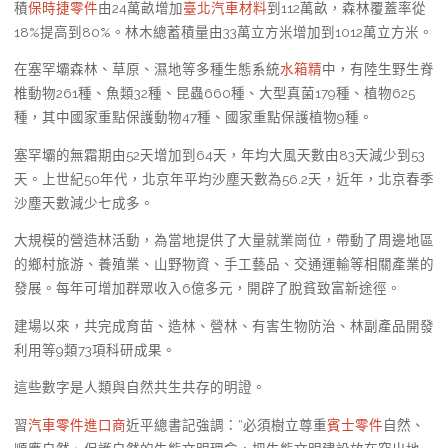
積
保時捷零件
由24萬畝增加
臺北汽車材料
到112萬畝，森林覆蓋率從
18%提高到80%。林木總蓄積量由33萬立方米增加到1012萬立方米。
在塞罕壩森林、草原、濕地等多種生態系統
水箱精
中，有陸生野生脊
椎動物261種、魚類32種、昆蟲660種、大型真菌179種、植物625
種，其中國家重點保護動物47種、國家重點保護植物9種。
塞罕壩的無霜期由52天增加到64天，年均大風天數由83天減少到53
天。上世紀50年代，北京年平均沙塵天數為56.2天，近年，北京春季
沙塵天數減少七成多。
大規模的營造林活動，為當地提供了大量就業崗位，帶動了周邊地區
的鄉村旅游、養殖業、山野物資、手工藝品、交通運輸等相關產業的
發展。每年可增加群眾收入6億多元，開辟了脫貧致富新途徑。
建場以來，共完成育苗、造林、營林、有害生物防治、林副產品開發
利用等9類73項科研成果。
這些數字是人類與自然共生共存的明證。
習
汽車零件進口商
近平總書記強調：“必須樹立尊重
賓士零件
自然、