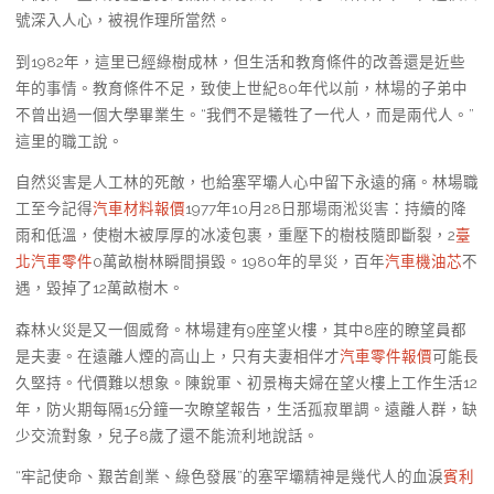
號深入人心，被視作理所當然。
到1982年，這里已經綠樹成林，但生活和教育條件的改善還是近些
年的事情。教育條件不足，致使上世紀80年代以前，林場的子弟中
不曾出過一個大學畢業生。“我們不是犧牲了一代人，而是兩代人。”
這里的職工說。
自然災害是人工林的死敵，也給塞罕壩人心中留下永遠的痛。林場職
工至今記得
汽車材料報價
1977年10月28日那場雨淞災害：持續的降
雨和低溫，使樹木被厚厚的冰凌包裹，重壓下的樹枝隨即斷裂，2
臺
北汽車零件
0萬畝樹林瞬間損毀。1980年的旱災，百年
汽車機油芯
不
遇，毀掉了12萬畝樹木。
森林火災是又一個威脅。林場建有9座望火樓，其中8座的瞭望員都
是夫妻。在遠離人煙的高山上，只有夫妻相伴才
汽車零件報價
可能長
久堅持。代價難以想象。陳銳軍、初景梅夫婦在望火樓上工作生活12
年，防火期每隔15分鐘一次瞭望報告，生活孤寂單調。遠離人群，缺
少交流對象，兒子8歲了還不能流利地說話。
“牢記使命、艱苦創業、綠色發展”的塞罕壩精神是幾代人的血淚
賓利