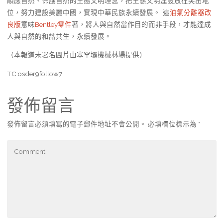
順應自然、保護自然的生態文明理念，把生態文明建設放在突出地
位，努力建設美麗中國，實現中華民族永續發展。”這
油氣分離器改
良版
意味
Bentley零件
著，將人與自然當作目的而非手段，才能達成
人與自然的和諧共生，永續發展。
（本報道未署名圖片由塞罕壩機械林場提供）
TC:osder9follow7
發佈留言
發佈留言必須填寫的電子郵件地址不會公開。
必填欄位標示為
*