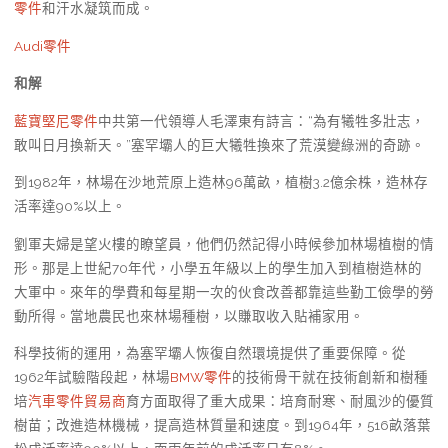
零件
和汗水凝筑而成。
Audi零件
和解
藍寶堅尼零件
中共第一代領導人毛澤東有詩言：“為有犧牲多壯志，
敢叫日月換新天。”塞罕壩人的巨大犧牲換來了荒漠變綠洲的奇跡。
到1982年，林場在沙地荒原上造林96萬畝，植樹3.2億余株，造林存
活率達90%以上。
劉軍夫婦是望火樓的瞭望員，他們仍然記得小時候參加林場植樹的情
形。那是上世紀70年代，小學五年級以上的學生加入到植樹造林的
大軍中。來年的學費和每星期一次的伙食改善都靠這些勤工儉學的勞
動所得。當地農民也來林場種樹，以賺取收入貼補家用。
科學技術的運用，為塞罕壩人恢復自然環境提供了重要保障。從
1962年試驗階段起，林場
BMW零件
的技術骨干就在技術創新和樹種
培
汽車零件貿易商
育方面取得了重大成果：培育耐寒、耐風沙的優質
樹苗；改進造林機械，提高造林質量和速度。到1964年，516畝落葉