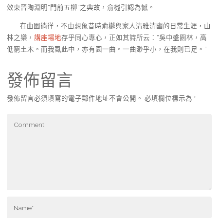
效東晉陶淵明“門前五柳”之典故，俞樾引認為憾。
在曲園徜徉，不由想象昔時俞樾與家人清雅清幽的日常生涯，山
林之樂，
講座場地
存乎同心專心，正如其詩所云：“吳中盛園林，高
低窮土木。而我虱此中，亦有園一曲。一曲渺乎小，在我則已足。”
發佈留言
發佈留言必須填寫的電子郵件地址不會公開。
必填欄位標示為
*