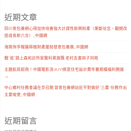
近期文章
四川查包養網心得加快培養強大計謀性新興財產（果斷信念，翻開改
造成長新六合）_中國網
海南保亭榴蓮蒔植財產蓬勃發查包養展_中國網
戰“疫”路上森和診所家醫科黨旗飄 老村支書與子同袍
主題航班起飛！中國電影消JIUYI俱意住宅設計費年暑期檔福利開搶
→
中心鄉村任務會議在京召開 習查包養網站近平對做好“三農”任務作出
主要唆使_中國網
近期留言