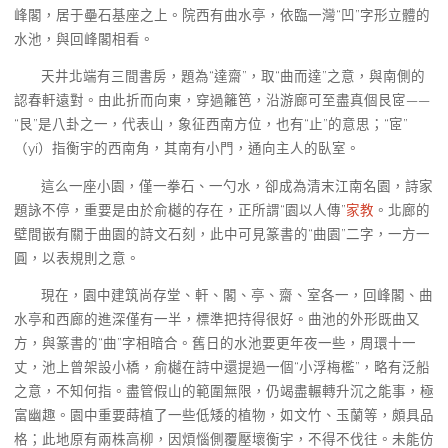
峰閣，居于壘石基座之上。院西有曲水亭，依臨一灣“凹”字形立體的
水池，與回峰閣相看。
天井北端有三間書房，題為“達齋”，取“曲而達”之意，與南側的
認春軒遠對。由此折而向東，穿過籬笆，沿游廊可至盡真個艮宧——
“艮”是八卦之一，代表山，象征西南方位，也有“止”的意思；“宧”
（yí）指衡宇的西南角，其南有小門，通向主人的臥室。
這么一座小園，僅一拳石、一勺水，卻成為清末江南名園，詩家
題詠不停，重要是由於俞樾的存在，正所謂“園以人傳”
家教
。北廊的
壁間嵌有關于曲園的詩文石刻，此中可見篆書的“曲園”二字，一方一
圓，以表規則之意。
現在，園中建筑尚存堂、軒、閣、亭、齋、室各一，回峰閣、曲
水亭和西廊的進深僅有一半，標準把持得很好。曲池的外形既曲又
方，與篆書的“曲”字相暗合。舊日的水池要更年夜一些，周環十一
丈，池上曾架設小橋，俞樾在詩中還提過一個“小浮梅檻”，略有泛船
之意，不知何指。盡管假山的範圍無限，仍竭盡輾轉升沉之能事，極
富幽趣。園中重要蒔植了一些低矮的植物，如文竹、玉蘭等，頗具品
格；此地原有兩株高柳，因煩惱側覆壓壞衡宇，不得不伐往。未能仿