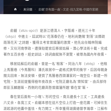
Home
未分類
俞樾“亦有園一曲”–文史-找九宮格-中國作家網
俞樾（1821-1907）是浙江德清人，字蔭甫，道光三十年
（1850）中進士，廷試時以“花落春仍在，地利尚艷陽”對答“淡煙疏
雨落花天”之詩題，獲得主考官曾國藩的激賞。他先出任翰林院編
修，又任河南學政，遭彈劾罷官后移居姑蘇，潛心學法術十載，完成
著作五百余卷，經史訓詁、詩詞曲賦無不瀏覽，被尊為國內年夜儒。
移居姑蘇后的俞樾，曾是一名“租客”。同治八年（1869），他租
上馬醫巷（今馬醫科）潘氏故居中一處格式狹窄的衡宇，后因母親身
閩北回來，無法安頓，便買了馬醫巷西頭潘家的一塊空位，新建一所
宅院，生涯前提獲得極年夜改良。宅院正廳名為“樂知堂”，由兵部侍
郎彭玉麟題匾，西側的花廳高懸曾國藩所題“春在堂”匾。
春在堂后面有一小塊“L”形的空位，南北邊長十三丈，工具邊長
六丈余，各寬三丈。俞樾本想在這片空位上打造一座花圃，可掉往生
涯起源的他囊中羞怯，有力開工，所幸獲得湖廣總督李瀚章、江蘇布