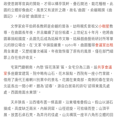
政使恩錫等官員的贊助，才得以構亭筑軒、疊石開池、栽花種樹。此
園的立體好像曲尺，風景又有波折之趣，故名“曲園”。俞樾親撰《曲
園記》，并自號“曲園居士”。
文學家俞平伯師長教師是俞樾的曾孫，幼時親炙曾祖父
小樹屋
教
導，在曲園長年夜，并且繼續了這份祖產。上世紀五十年月，他將曲
園募捐給國度，此園先后成為姑蘇市文聯、姑蘇戲曲藝術研討所等單
元的辦公場合，在“文革”中損毀嚴重。1980年，曲園獲得
會議室出租
周全重建，又歷經屢次補葺，年夜致恢復了原有的風景，僅在部門細
節上存在些許收支。
宅第門廳朝南，內懸“探花落第”匾。全宅分為三路，設
共享會議
室
多座廳堂建筑，院中略有山石、花木裝點。西院有一座小竹里館，
借用了唐代王維輞川別業中的景名。花圃在東南部，南側的春在堂向
北延長出一間小軒，題為“認春”，源自白居易的詩句“認得東風先處
處，西園南面水東頭”。
天井狹長，沿西墻布置一條直廊，沿東墻堆疊假山。假山以湖石
掇成，高度缺乏兩米，內躲洞窟，山徑迴旋，可拾級而登；山頂平
展，放置石桌石凳，為弄月的佳處。山北構筑一座半六角形立體的回