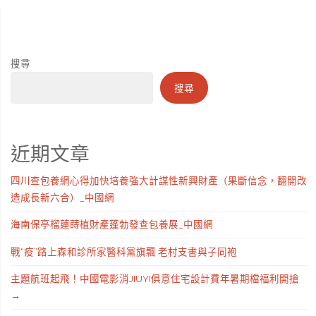
搜尋
搜尋
近期文章
四川查包養網心得加快培養強大計謀性新興財產（果斷信念，翻開改
造成長新六合）_中國網
海南保亭榴蓮蒔植財產蓬勃發查包養展_中國網
戰“疫”路上森和診所家醫科黨旗飄 老村支書與子同袍
主題航班起飛！中國電影消JIUYI俱意住宅設計費年暑期檔福利開搶
→