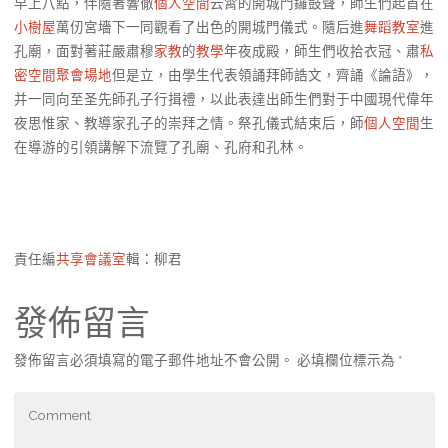
早上八點，伴隨著響徹
個人空間
云霄的開城門鑼鼓聲，師生們起首在
小樹屋
萬仞宮墻下一同觀看了出色的開城門儀式。隨后進
舞蹈教室
進
孔廟，面對著莊嚴肅穆
家教
的
教學
年夜成殿，師生們收拾衣冠、肅
私
密空間
聚會場地
但是立，由學生代表領誦拜師誥文，齊誦《論語》，
并一同向至圣先師孔子行揖禮，以此表達出師生們對于中國現代偉年
夜思惟家、教導家孔子的崇拜之情。祭孔儀式結束后，師
個人空間
生
在導游的引領講解下流覽了孔廟、孔府和孔林。
責任編
共享會議室
輯：柳君
發佈留言
發佈留言必須填寫的電子郵件地址不會公開。
必填欄位標示為
*