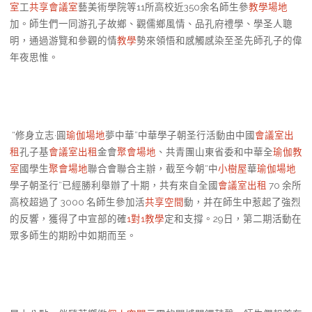
室
工
共享會議室
藝美術學院等11所高校近350余名師生參
教學場地
加。師生們一同游孔子故鄉、觀儒鄉風情、品孔府禮學、學圣人聰
明，通過游覽和參觀的情
教學
勢來領悟和感觸感染至圣先師孔子的偉
年夜思惟。
“修身立志·圓
瑜伽場地
夢中華”中華學子朝圣行活動由中國
會議室出
租
孔子基
會議室出租
金會
聚會場地
、共青團山東省委和中華全
瑜伽教
室
國學生
聚會場地
聯合會聯合主辦，截至今朝“中
小樹屋
華
瑜伽場地
學子朝圣行”已經勝利舉辦了十期，共有來自全國
會議室出租
70 余所
高校超過了 3000 名師生參加活
共享空間
動，并在師生中惹起了強烈
的反響，獲得了中宣部的確
1對1教學
定和支撐。29日，第二期活動在
眾多師生的期盼中如期而至。