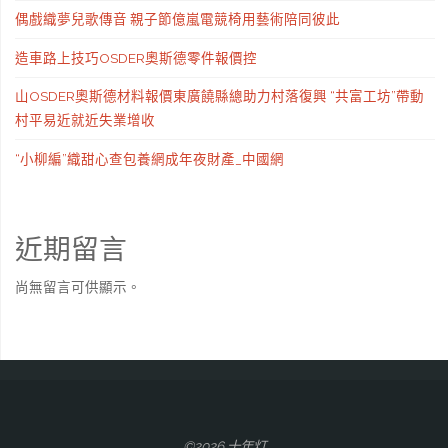
偶戲織夢兒歌傳音 親子節億嵐電競椅用藝術陪同彼此
造車路上技巧OSDER奧斯德零件報價控
山OSDER奧斯德材料報價東廣饒縣總助力村落復興 “共富工坊”帶動
村平易近就近失業增收
“小柳編”織甜心查包養網成年夜財產_中國網
近期留言
尚無留言可供顯示。
©2026 十年灯