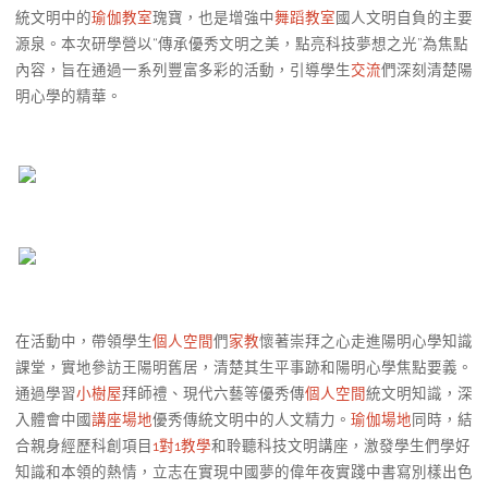
統文明中的
瑜伽教室
瑰寶，也是增強中
舞蹈教室
國人文明自負的主要
源泉。本次研學營以“傳承優秀文明之美，點亮科技夢想之光”為焦點
內容，旨在通過一系列豐富多彩的活動，引導學生
交流
們深刻清楚陽
明心學的精華。
在活動中，帶領學生
個人空間
們
家教
懷著崇拜之心走進陽明心學知識
課堂，實地參訪王陽明舊居，清楚其生平事跡和陽明心學焦點要義。
通過學習
小樹屋
拜師禮、現代六藝等優秀傳
個人空間
統文明知識，深
入體會中國
講座場地
優秀傳統文明中的人文精力。
瑜伽場地
同時，結
合親身經歷科創項目
1對1教學
和聆聽科技文明講座，激發學生們學好
知識和本領的熱情，立志在實現中國夢的偉年夜實踐中書寫別樣出色