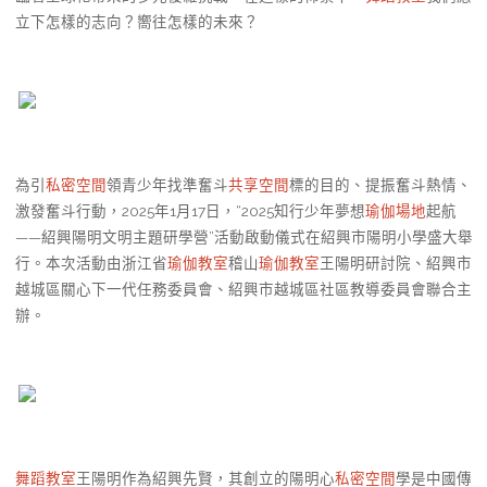
立下怎樣的志向？嚮往怎樣的未來？
為引
私密空間
領青少年找準奮斗
共享空間
標的目的、提振奮斗熱情、
激發奮斗行動，2025年1月17日，“2025知行少年夢想
瑜伽場地
起航
——紹興陽明文明主題研學營”活動啟動儀式在紹興市陽明小學盛大舉
行。本次活動由浙江省
瑜伽教室
稽山
瑜伽教室
王陽明研討院、紹興市
越城區關心下一代任務委員會、紹興市越城區社區教導委員會聯合主
辦。
舞蹈教室
王陽明作為紹興先賢，其創立的陽明心
私密空間
學是中國傳