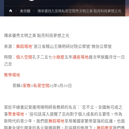
Home
未分類
傳承優找九宮格私密空間秀文明之美 點亮科技夢想之光
傳承優秀文明之美 點亮科技夢想之光
來源：
舞蹈場地
“浙江省稽山王陽明研討院公眾號”微信公眾號
時間：
個人空間
孔子二五七
小樹屋
五年
講座場地
歲次甲辰臘月廿一日
己丑
教學場地
耶穌2
家教
0
私密空間
25年1月20日
習近平總書記曾援用陽明師長教師的名言：“志不立，全國無可成之
事
聚會場地
。”這句話深入提醒了志向對于個人成長的主要性。作為
新時代的青少年，我們既
舞蹈場地
享用著國家繁榮富強的庇護，也面
臨著全球化帶來的多元復雜挑戰。在這樣的佈景下，
舞蹈教室
我們應