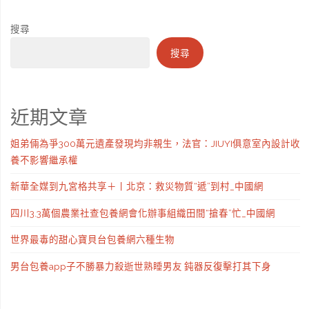
搜尋
搜尋
近期文章
姐弟倆為爭300萬元遺產發現均非親生，法官：JIUYI俱意室內設計收
養不影響繼承權
新華全媒到九宮格共享＋丨北京：救災物質“遞”到村_中國網
四川3.3萬個農業社查包養網會化辦事組織田間“搶春”忙_中國網
世界最毒的甜心寶貝台包養網六種生物
男台包養app子不勝暴力殺逝世熟睡男友 鈍器反復擊打其下身