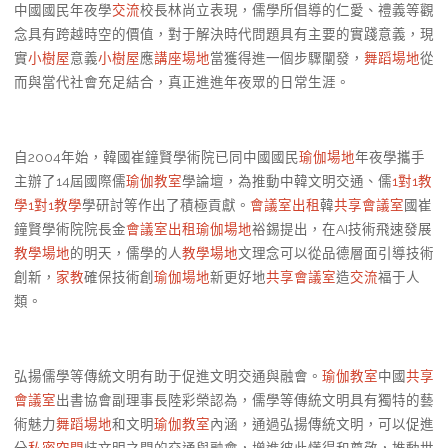
中國國民年夜學
交流
校長林尚立表現，儒學所倡導的仁愛、禮義等觀
念具有跨越時空的價值，對于解決時代問題具有主要的實踐意義，現
實
小樹屋
意義
小樹屋
應
講座場地
當獲得進一個步驟闡發，
舞蹈場地
從
而與當代社會充足結合，真正進進年夜眾的日常生涯。
自2004年始，韓國崔鐘賢學術院已同中國國民
瑜伽場地
年夜學攜手
主辦了14屆國際儒
瑜伽教室
學論壇，為推動中韓文明交通、儒
1對1教
學
1對1教學
學研討等作出了積極貢獻。
會議室出租
韓
共享會議室
國崔
鐘賢學術院院長金
會議室出租
瑜伽場地
裕錫提出，在AI技術飛速發展
教學場地
的明天，儒學的人
教學場地
文理念可以從品德層面引導技術
創新，
家教
確保技術創
瑜伽場地
新更好地
共享會議室
造
交流
福于人
類。
弘揚儒學等傳統文明有助于促進文明交通與融會。
瑜伽教室
中國
共享
會議室
出書協會副理事長陸彩榮認為，儒學等傳統文明具有獨特的藝
術魅力
舞蹈場地
和文明
瑜伽教室
內涵，通過弘揚傳統文明，可以促進
分
私密空間
歧文明之間的交通與融會，增進彼此懂得和尊敬，推動世