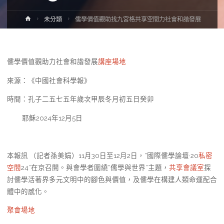
Home
未分類
儒學價值觀助找九宮格共享空間力社會和諧發展
儒學價值觀助力社會和諧發展
講座場地
來源：《中國社會科學報》
時間：孔子二五七五年歲次甲辰冬月初五日癸卯
耶穌2024年12月5日
本報訊 （記者孫美娟）
11月30日至12月2日，“國際儒學論壇·20
私密
空間
24”在京召開。與會學者圍繞“儒學與世界”主題，
共享會議室
探
討儒學活著界多元文明中的腳色與價值，及儒學在構建人類命運配合
體中的感化。
聚會場地