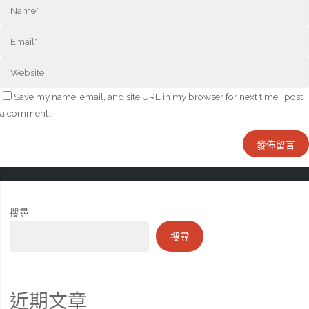
Save my name, email, and site URL in my browser for next time I post
a comment.
搜尋
搜尋
近期文章