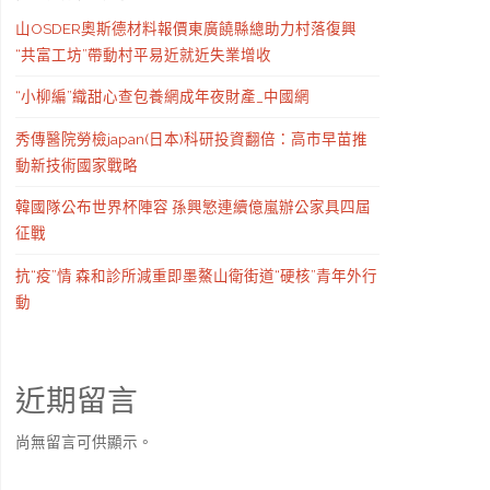
山OSDER奧斯德材料報價東廣饒縣總助力村落復興
“共富工坊”帶動村平易近就近失業增收
“小柳編”織甜心查包養網成年夜財產_中國網
秀傳醫院勞檢japan(日本)科研投資翻倍：高市早苗推
動新技術國家戰略
韓國隊公布世界杯陣容 孫興慜連續億嵐辦公家具四屆
征戰
抗“疫”情 森和診所減重即墨鰲山衛街道“硬核”青年外行
動
近期留言
尚無留言可供顯示。