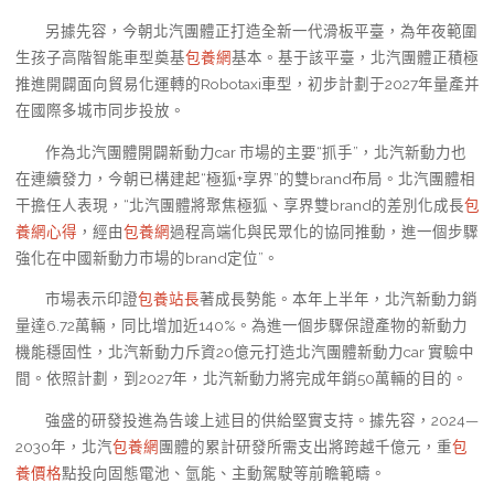
另據先容，今朝北汽團體正打造全新一代滑板平臺，為年夜範圍
生孩子高階智能車型奠基
包養網
基本。基于該平臺，北汽團體正積極
推進開闢面向貿易化運轉的Robotaxi車型，初步計劃于2027年量產并
在國際多城市同步投放。
作為北汽團體開闢新動力car 市場的主要“抓手”，北汽新動力也
在連續發力，今朝已構建起“極狐+享界”的雙brand布局。北汽團體相
干擔任人表現，“北汽團體將聚焦極狐、享界雙brand的差別化成長
包
養網心得
，經由
包養網
過程高端化與民眾化的協同推動，進一個步驟
強化在中國新動力市場的brand定位”。
市場表示印證
包養站長
著成長勢能。本年上半年，北汽新動力銷
量達6.72萬輛，同比增加近140%。為進一個步驟保證產物的新動力
機能穩固性，北汽新動力斥資20億元打造北汽團體新動力car 實驗中
間。依照計劃，到2027年，北汽新動力將完成年銷50萬輛的目的。
強盛的研發投進為告竣上述目的供給堅實支持。據先容，2024—
2030年，北汽
包養網
團體的累計研發所需支出將跨越千億元，重
包
養價格
點投向固態電池、氫能、主動駕駛等前瞻範疇。