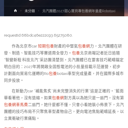
Home
未分類
北汽團體2027甜心寶貝專包養網年量產Robotaxi
requestId:68bdc46e222c93.65275080.
作為北京市car
短期包養
財產的中堅氣
包養網
力，北汽團體在研
發、制造、智能技巧等賽道周全發力。
包養
北京商報記者近日追隨
“智變新程·科技北汽”采訪團清楚到，北汽團體已在要害技巧範疇錨定
明白目的：2027年將開啟全固態電池的小批量搭載示范運營，初步
計劃面向貿易化運轉的Ro
包養
botaxi車型完成量產，并在國際多城市
同步投放。
在新動力car “補能焦炙”尚未完整消失的行業“這是正確的。”藍雨
華看著他，沒有退縮。如果
包養網
對方真以為她只是一扇門，沒有第
包養網車馬費
二扇門，她什麼都不懂，只會小看她裝小佈景下，北汽
團體的技巧布局不只聚焦車型產物自己，更向電池焦點範疇延長，以
立異衝破行業痛點。