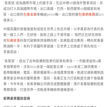
“長客造”成為國際市場上的搶手貨，先后中標16個海外整車項目，并
成功打入高端國際市場，出口美國、巴西、新西蘭等23個國家和地
區，出口簽約
包養金額
車輛逾9000輛，出口簽約額
包養網推薦
超120
億美元。
中國高鐵的發展速度和成就在世界上有目共睹，以李萬君為代表的長
客一線工人們，在研發、創新之路上不曾停歇。“我們正在研究用新
材
包養故事
料取代碳鋼來焊接轉向架。如果能成功應用，轉向架重量
將減輕一半，有利于高鐵列車提速，在世界上也將處于領先地位。”
李萬君說。
“長客造”，造出了吉林裝備制造業的筋骨和脊梁。一列動車組有4萬
多個零部件，涉及600余家一級配套企業、1500余家二級供應商，
能帶動機械、電氣、精密儀器等10余個產業發展。軌道交通裝備制造
產業是吉林省的優勢產業，當前，長春正全力打造軌道交通千億級產
業，今年年底，長客車輛公司將完成整體搬遷，落戶長春裝備制造產
業開發區，打造世界一流軌道車輛檢修運維基地。
新興產業蓬勃發展