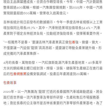
現自主品牌躍遷成長，合資合作轉型增長。今年，中國一汽計劃銷售
整車超過400萬輛。根據一汽集團發展規劃，到2025年，中國一汽將
實現銷量超過600萬輛，營業收入過萬億元。
吉林省統計局日前發布的數據顯示，今年一季度吉林省規模以上工業
增加值同比增長28.7%，其中，汽車制造業增加值增長54.4%。汽車
產業對于穩定吉林經濟全局、拉動經濟強勁增長，發揮著重要作用。
“一枝獨秀不是春。”要讓吉林汽車產業真正做
包養
強、做優、做大，
不僅要讓一汽這個“龍頭”高高昂起，還要讓它帶動全產業鏈升級，形
成完備的汽車產業集群。
4月的長春，萬物勃發，一汽紅旗新能源汽車生產基地里，40多萬平
方米的鋼結構主體已經封頂，焊接、涂裝、總裝等生產線正在進行最
后的
包養網推薦
設備安裝調試，投產后年產將達到20萬輛。
包養故事
2020年，以一汽集團為“龍頭”打造的長春國際汽車城啟動建設，將全
面打造世界級一流汽車整車及零部件研發、生產和售后市場服務基
地；靠近長春的公主嶺市是吉林省重要的汽車零部件產業基地，為了