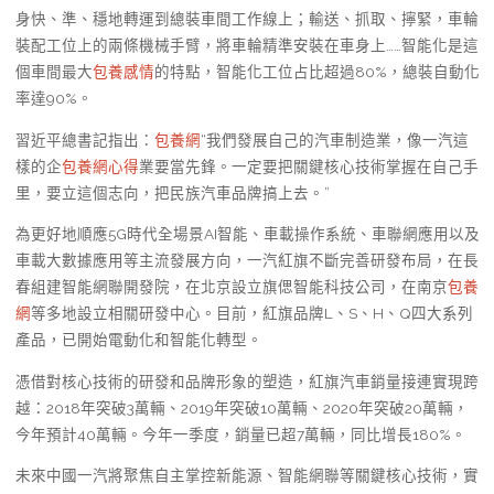
身快、準、穩地轉運到總裝車間工作線上；輸送、抓取、擰緊，車輪
裝配工位上的兩條機械手臂，將車輪精準安裝在車身上……智能化是這
個車間最大
包養感情
的特點，智能化工位占比超過80%，總裝自動化
率達90%。
習近平總書記指出：
包養網
“我們發展自己的汽車制造業，像一汽這
樣的企
包養網心得
業要當先鋒。一定要把關鍵核心技術掌握在自己手
里，要立這個志向，把民族汽車品牌搞上去。”
為更好地順應5G時代全場景AI智能、車載操作系統、車聯網應用以及
車載大數據應用等主流發展方向，一汽紅旗不斷完善研發布局，在長
春組建智能網聯開發院，在北京設立旗偲智能科技公司，在南京
包養
網
等多地設立相關研發中心。目前，紅旗品牌L、S、H、Q四大系列
產品，已開始電動化和智能化轉型。
憑借對核心技術的研發和品牌形象的塑造，紅旗汽車銷量接連實現跨
越：2018年突破3萬輛、2019年突破10萬輛、2020年突破20萬輛，
今年預計40萬輛。今年一季度，銷量已超7萬輛，同比增長180%。
未來中國一汽將聚焦自主掌控新能源、智能網聯等關鍵核心技術，實