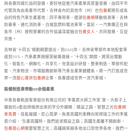
與長春同城化協同發展，更好地促進汽車產業高質量發展，由四平市
代管改為由長春市代管。吉林省內的其他市（州）也
包養
都將形成各
自的特色汽車生產基地：四平專用車、遼源
包養網
移動檢測車、吉林
防暴車、通化消防車、白城氫燃料電池車等。當前，一汽集團正在與
各市（州）按照簽署的合作協議深度融合
包養女人
、共同發展、互促
共進。
吉林省“十四五”規劃綱要提出，到2025年，吉林省零部件本地配套率
達到70%，汽車產業規模突破萬億級。“十四五”期間，將突出電動
化、智能化、網聯化、共享化，完善設計研發、整車制造、零部件配
套、汽車物流、市場服務創新等汽車全產業鏈體系，將一汽打造成世
界一流
甜心寶貝包養網
企業、長春建成世界一流汽車城。
裝備制造業帶動10余個產業
中車長春軌道客車股份有限公司的“李萬君大師工作室”里，大柜子上
擺放的4套由焊槍焊出來的字分外顯眼：精益之路、智慧之光
包養網
車馬費
、技能報國、匠心筑夢。負責高鐵列車轉向架焊接工作的李萬
君介紹，“生產高鐵時，我們追求精益之路；高鐵生產離不開創新，
包養甜心網
需要智慧之光；高鐵越來越多地出口到世界各地，我們一