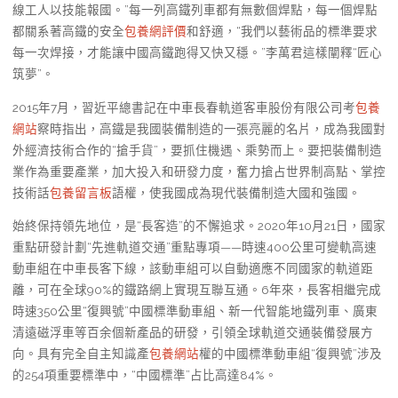
線工人以技能報國。”每一列高鐵列車都有無數個焊點，每一個焊點
都關系著高鐵的安全
包養網評價
和舒適，“我們以藝術品的標準要求
每一次焊接，才能讓中國高鐵跑得又快又穩。”李萬君這樣闡釋“匠心
筑夢”。
2015年7月，習近平總書記在中車長春軌道客車股份有限公司考
包養
網站
察時指出，高鐵是我國裝備制造的一張亮麗的名片，成為我國對
外經濟技術合作的“搶手貨”，要抓住機遇、乘勢而上。要把裝備制造
業作為重要產業，加大投入和研發力度，奮力搶占世界制高點、掌控
技術話
包養留言板
語權，使我國成為現代裝備制造大國和強國。
始終保持領先地位，是“長客造”的不懈追求。2020年10月21日，國家
重點研發計劃“先進軌道交通”重點專項——時速400公里可變軌高速
動車組在中車長客下線，該動車組可以自動適應不同國家的軌道距
離，可在全球90%的鐵路網上實現互聯互通。6年來，長客相繼完成
時速350公里“復興號”中國標準動車組、新一代智能地鐵列車、廣東
清遠磁浮車等百余個新產品的研發，引領全球軌道交通裝備發展方
向。具有完全自主知識產
包養網站
權的中國標準動車組“復興號”涉及
的254項重要標準中，“中國標準”占比高達84%。