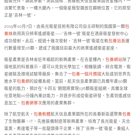
組裝元件、調試參數、測試指標……長春航天信息產業園吉星樓內，一
派繁忙景象。一樓大廳內，一個衛星模型擺放在顯眼位置，它的原型
正是“吉林一號”。
2015年10月7日，由長光衛星技術有限公司自主研制的我國第一顆
包
養妹
商用高分辨率遙感衛星——“吉林一號”衛星在酒泉衛星發射中心
成功發射。此后，經過十幾次發射，“吉林一號”衛星在軌
包養站長
運
行數量增至28顆，建成了我國目前最大的商業遙感衛星星座。
衛星產業是吉林省近年崛起的新興產業。在吉星樓內，
包養網站
除了
接地氣的科普展示，還可以見到光學加工、相機裝調、綜合電測、衛
星總裝及環境試驗等廠房，集合了一
包養一個月價錢
大批達到世界先
進水平
包養網
的設備系統。當前，航天信息產業園已具備年產50顆
衛星的能力，預計在“十四五”期間將實現138顆衛星組網，具備全球
任意地點10分鐘內重訪能力，并逐步形成從衛星研發、生產到遙感信
息加工、
包養網單次
應用的產業集群。
除了航空航天，
包養軟體
航天信息產業園所在的長春新區還聚集
包養
了生物醫藥、IT、先進裝備制造等新興產業，培育了長光衛星、天合
富奧、希達電子等一批龍頭骨干企業。除了“吉林一號”衛星，重組人