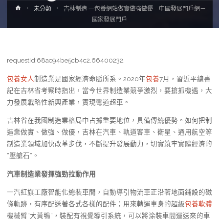
Home
未分類
吉林制造 一包養網站做實做強做優 _ 中國發展門戶網－
國家發展門戶
requestId:68ac94be5cb4c2.66400232.
包養女人
制造業是國家經濟命脈所系。2020年
包養
7月，習近平總書
記在吉林省考察時指出，當今世界制造業競爭激烈，要搶抓機遇，大
力發展戰略性新興產業，實現彎道超車。
吉林省在我國制造業格局中占據重要地位，具備傳統優勢。如何把制
造業做實、做強、做優，吉林在汽車、軌道客車、衛星、通用航空等
制造業領域加快改革步伐，不斷提升發展動力，切實筑牢實體經濟的
“壓艙石”。
汽車制造業發揮強勁拉動作用
一汽紅旗工廠智能化總裝車間，自動導引物流車正沿著地面鋪設的磁
條軌跡，有序配送著各式各樣的配件；用來轉運車身的超級
包養軟體
機械臂“大黃鴨”，裝配有視覺導引系統，可以將涂裝車間運送來的車