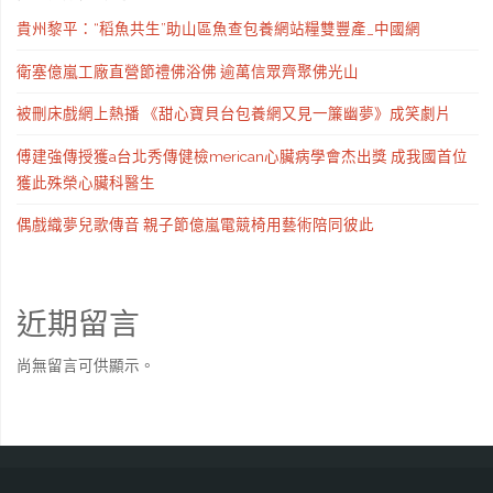
貴州黎平：“稻魚共生”助山區魚查包養網站糧雙豐產_中國網
衛塞億嵐工廠直營節禮佛浴佛 逾萬信眾齊聚佛光山
被刪床戲網上熱播 《甜心寶貝台包養網又見一簾幽夢》成笑劇片
傅建強傳授獲a台北秀傳健檢merican心臟病學會杰出獎 成我國首位
獲此殊榮心臟科醫生
偶戲織夢兒歌傳音 親子節億嵐電競椅用藝術陪同彼此
近期留言
尚無留言可供顯示。