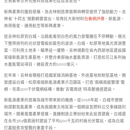
生長素等世界先進科技成果也從這里走出。
新興產業的蓬勃發展，為吉林制造業振興與轉型提供了強勁動力。吉
林省“十四五”規劃綱要提出，培育壯大新材料
包養網評價
、新能源、
商用衛星、通用航空等新興產業。
從吉林松原到白城，沿路能看到白色的風力發電機在不停轉動，陽光
下整齊排列的光伏發電板如藍色的波浪。白城、松原等地風光資源豐
富，可利用土地多。瞄準這一優勢，吉林規劃在省內西部地區建設國
家級新能源生產基地，并整合東部抽水蓄能資源，打造松花江系列抽
水蓄能電站項目，總投資大約1000億元。
近年來，吉林省積極打造國家級消納基地、外送基地和制氫基地，開
發建設白城、松原兩個新能源產業示范園區，打造“兩橫兩縱雙環”電
網，完善500千伏電網結構，推動“吉電南送”特高壓通道建設。
新能源產業的發展為城市帶來新的機遇。從2018年起，白城市便開
始謀劃氫能產業，成為我國東北地區第一個開設氫燃料公交車線路的
城市。隨著風電產業發展，風機制造企業紛紛來此投資建廠。白城還
在全市384個貧困村建設了平均500千瓦的村級光伏電站，成為白城
打贏脫貧攻堅戰的重要手段。