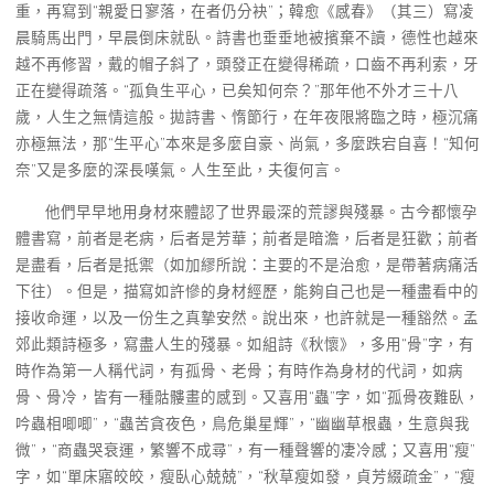
重，再寫到“親愛日寥落，在者仍分袂”；韓愈《感春》（其三）寫凌
晨騎馬出門，早晨倒床就臥。詩書也垂垂地被擯棄不讀，德性也越來
越不再修習，戴的帽子斜了，頭發正在變得稀疏，口齒不再利索，牙
正在變得疏落。“孤負生平心，已矣知何奈？”那年他不外才三十八
歲，人生之無情這般。拋詩書、惰節行，在年夜限將臨之時，極沉痛
亦極無法，那“生平心”本來是多麼自豪、尚氣，多麼跌宕自喜！“知何
奈”又是多麼的深長嘆氣。人生至此，夫復何言。
他們早早地用身材來體認了世界最深的荒謬與殘暴。古今都懷孕
體書寫，前者是老病，后者是芳華；前者是暗澹，后者是狂歡；前者
是盡看，后者是抵禦（如加繆所說：主要的不是治愈，是帶著病痛活
下往）。但是，描寫如許慘的身材經歷，能夠自己也是一種盡看中的
接收命運，以及一份生之真摯安然。說出來，也許就是一種豁然。孟
郊此類詩極多，寫盡人生的殘暴。如組詩《秋懷》，多用“骨”字，有
時作為第一人稱代詞，有孤骨、老骨；有時作為身材的代詞，如病
骨、骨冷，皆有一種骷髏畫的感到。又喜用“蟲”字，如“孤骨夜難臥，
吟蟲相唧唧”，“蟲苦貪夜色，鳥危巢星輝”，“幽幽草根蟲，生意與我
微”，“商蟲哭衰運，繁響不成尋”，有一種聲響的凄冷感；又喜用“瘦”
字，如“單床寤皎皎，瘦臥心兢兢”，“秋草瘦如發，貞芳綴疏金”，“瘦