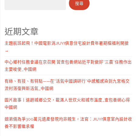
搜尋
近期文章
主題航班起飛！中國電影消JIUYI俱意住宅設計費年暑期檔福利開搶
→
中心鄉村任務會議在京召開 習查包養網站近平對做好“三農”任務作出
主要唆使_中國網
有綠、有技、有特點——在“活氣中國調研行”中感觸感染到九宮格交
流村落復興新活氣_中國網
圖片故事丨這趟城鄉公交，載滿人世炊火和城市溫度_查包養網心得
中國網
姐弟倆為爭300萬元遺產發現均非親生，法官：JIUYI俱意室內設計收
養不影響繼承權