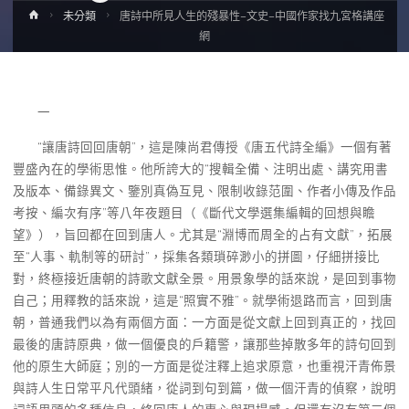
Home
未分類
唐詩中所見人生的殘暴性–文史–中國作家找九宮格講座
網
一
“讓唐詩回回唐朝”，這是陳尚君傳授《唐五代詩全編》一個有著
豐盛內在的學術思惟。他所誇大的“搜輯全備、注明出處、講究用書
及版本、備錄異文、鑒別真偽互見、限制收錄范圍、作者小傳及作品
考按、編次有序”等八年夜題目（《斷代文學選集編輯的回想與瞻
望》），旨回都在回到唐人。尤其是“淵博而周全的占有文獻”，拓展
至“人事、軌制等的研討”，採集各類瑣碎渺小的拼圖，仔細拼接比
對，終極接近唐朝的詩歌文獻全景。用景象學的話來說，是回到事物
自己；用釋教的話來說，這是“照實不雅”。就學術退路而言，回到唐
朝，普通我們以為有兩個方面：一方面是從文獻上回到真正的，找回
最後的唐詩原典，做一個優良的戶籍警，讓那些掉散多年的詩句回到
他的原生大師庭；別的一方面是從注釋上追求原意，也重視汗青佈景
與詩人生日常平凡代頭緒，從詞到句到篇，做一個汗青的偵察，說明