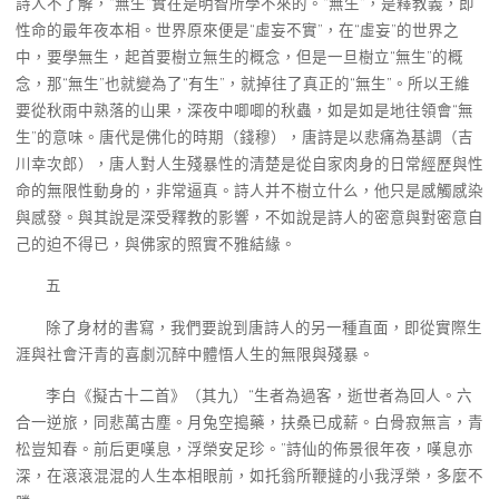
詩人不了解，“無生”實在是明智所學不來的。“無生”，是釋教義，即
性命的最年夜本相。世界原來便是“虛妄不實”，在“虛妄”的世界之
中，要學無生，起首要樹立無生的概念，但是一旦樹立“無生”的概
念，那“無生”也就變為了“有生”，就掉往了真正的“無生”。所以王維
要從秋雨中熟落的山果，深夜中唧唧的秋蟲，如是如是地往領會“無
生”的意味。唐代是佛化的時期（錢穆），唐詩是以悲痛為基調（吉
川幸次郎），唐人對人生殘暴性的清楚是從自家肉身的日常經歷與性
命的無限性動身的，非常逼真。詩人并不樹立什么，他只是感觸感染
與感發。與其說是深受釋教的影響，不如說是詩人的密意與對密意自
己的迫不得已，與佛家的照實不雅結緣。
五
除了身材的書寫，我們要說到唐詩人的另一種直面，即從實際生
涯與社會汗青的喜劇沉醉中體悟人生的無限與殘暴。
李白《擬古十二首》（其九）“生者為過客，逝世者為回人。六
合一逆旅，同悲萬古塵。月兔空搗藥，扶桑已成薪。白骨寂無言，青
松豈知春。前后更嘆息，浮榮安足珍。”詩仙的佈景很年夜，嘆息亦
深，在滾滾混混的人生本相眼前，如托翁所鞭撻的小我浮榮，多麼不