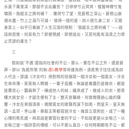
水直下萬里深，那個不言此離苦？ 日慘慘兮云冥冥，猩猩啼煙兮鬼
嘯雨。我縱言之將何補？ ……慟哭兮了望，見蒼梧之深山。蒼梧山崩
湘水盡，竹上之淚乃可滅。”值得一提的是，詩人既化身二女，又聳
身其上，似乎已看破了人生沉溺的限制：“我縱言之將何補？”——說
話與思惟，何其有力？即便預感，即使說出，又若何能有涓滴之力禁
止荒謬的產生？
三
假如說“不遇”還指向社會的不公，那么，實在不公之外，還是蒼
莽。即以“為貧所限”的無
1對1教學
常命運為例。清貧男子往往成為詩
人代言。邵謁《冷女吟》用對照的伎倆寫一個冷女和一個富女，冷女
生來命薄，家貧無人聘親，一輩子孤獨。無論是養蠶仍是做衣，都是
徒費苦心，蠶繭熟了，繅成他人的絲；織帛成了，做成人的衣。那青
樓大族女兒，才誕生便有了主。整天穿羅綺，何曾聞聲過心裁的聲
響。冷女在某個清夜，偶聞富女的歌聲而淚下如雨。問皇天，皇天無
語。孟郊、李山甫、秦韜玉等都寫過冷女，幾首立意附近，成了一種
心傳的焦炙感。與其說是實寫社會的不公，不如說更是以女喻己。以
女喻己是一個詩意的傳統，可以不那么直白。任何時期都有不公，都