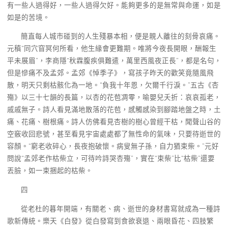
有一些人過得好，一些人過得欠好。能夠更多的是無常與命運，如是
如是的苦境。
簡直每人城市碰到的人生殘暴本相，便是親人離往的刻骨哀痛。
元稹“同穴窅冥何所看，他生緣會更難期。唯將今夜長開眼，酬報生
平未展眉”，李商隱“秋霖腹疾俱難遣，萬里西風夜正長”，都是名句，
但是慘痛不及孟郊。孟郊《悼季子》，寫孩子昨天的歡笑竟隨風飛
散，明天只剩枯骸化為一地。“負我十年恩，欠爾千行淚。”五古《杏
殤》以三十七韻的長篇，以杏的花苞凋零，喻嬰兒夭折：哀哀孤老，
戚戚無子。詩人看見滿地散落的花苞，感觸感染到腳踏地盤之時，土
痛、花痛、樹根痛。詩人仿佛看見杏樹的樹心曾經干枯，聞聲山谷的
空竅收回悲號，甚至看見宇宙處處都了無性命的氣味，只要待逝世的
容顏。“窮老收碎心，長夜抱破懷。病叟無子孫，自力猶束柴。”元好
問說“孟郊老作枯柴立，可待吟詩哭杏殤”，實在“束柴”比“枯柴”還要
丟臉，如一束捆起的枯柴。
四
從老杜的暮年開端，有關老、病、逝世的身材書寫就成為一種詩
歌新傳統。樂天《白發》從白發寫到食欲衰退、兩眼昏花、四肢繁