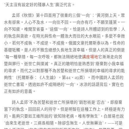
“天主沒有設定好的殘暴人生”廣泛代言。
孟郊《秋懷》第十四首用了很重的三個“一向”：“黃河倒上天，眾
水有卻來。人心不及水，一向往不回。一向亦有巧，不願至蓬萊。一
向不知疲，唯聞至省臺。”這個“一向”，恰是詩人所體認到的哲學：人
的執念與貪欲，在時光與性命一體浩大而往的大水眼前，多麼不幸微
小，若何不成執、不成逆、不成挽。俄國文豪托爾斯泰以為，性命的
基礎牴觸，是人的不雅念總想久長地生涯幸福，但是人的真正的倒是
“每一種舉措，每一次呼吸，都無法隔絕地使
講座場地
它漸漸走向苦
楚與罪行、逝世亡與撲滅”。真正的聰明恰是熟悉到“廢棄對小我幸福
的尋求，而代之以對那種不為苦楚和逝世亡所損壞的幸福的尋求的能
夠性”（托爾斯泰：《人生論》，第44、49頁）。而中國詩人孟郊的
逝世亡書寫，透過如許不成隔絕的“一向”，冰涼的話語背后，實在也
正有如許的意義。
詩人孟郊“不為苦楚和逝世亡所損壞的”銷愁術是“忍古”，即廢棄
當下的執念，回回前人的持守。但是明智在這種工作上，終極是有力
的。能夠只要如王維所說的“欲知除老病，唯有學無生”，白居易也說
“由來生老逝世，三病長相隨。除卻念無生，人世無藥治”，——可是