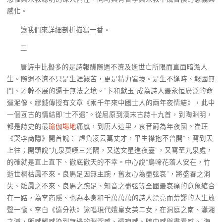
感化。
讓我們來詳細剖析描寫一番。
二
唐詩中比擬多的是詩報酬際遇不濟及逝世亡所限而直面暗澹人
生。際遇不濟不只是生涯艱苦，更是精力窘境。是生不逢時、報國無
門、才幹不展的逼于無法之境。“卞和獻玉”成為詩人最永恒廣泛的命
運泥像。繆鉞傳授有文章《兩千年來中國士人的兩年夜情結》，此中
一個亙古的情結即“士不遇”。從屈原到漢末古詩十九首，到陶淵明，
都是詩史的最
瑜伽場地
痛感，到唐人這里，哀音蔚為年夜國。崔玨
《哭李商隱》開首說：“虛負凌云萬丈才，平生襟抱不曾開”，寫到天
上往；開頭說“九泉莫嘆三光隔，又送文星進夜臺”，又寫至九泉處，
的確就是直上直下、徹底徹天的不幸。中心說“鳥啼花落人安在，竹
逝世桐枯鳳不來。良馬足因無主踠，舊友心為盡弦哀”，將盛春之消
失、雛鳳之不來、良馬之踠足、知音之盡弦等全國最哀痛的意象綰合
在一路，為李商隱、也為本身和千萬萬萬的詩人漂亮而荒謬的人生放
聲一慟。李白《遠分袂》詠唱現代娥皇女英二女，在洞庭之南、瀟湘
之浦，所感觸感染到無邊的淵深感、遠寂感、暗中感與盡看感。“海