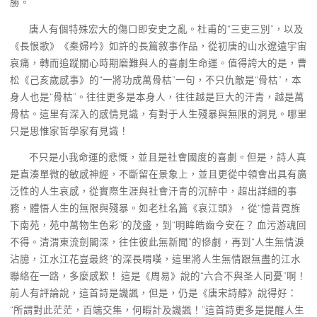
勝。
唐人有個特殊宏大的傷口即安史之亂。杜甫的“三吏三別”，以及
《長恨歌》《秦婦吟》如許的長篇敘事作品，從初唐的山水遼遠宇宙
哀痛，轉而追蹤關心時期磨難與人的喜劇生命運。值得誇大的是，曹
松《己亥歲感事》的“一將功成萬骨枯”一句，不只仇敵是“骨枯”，本
身人也是“骨枯”。往往更多是本身人，往往越是巨大的汗青，越是萬
骨枯。這里有深入的感情見識，有對于人生殘暴與無限的洞見。哪里
只是思惟家哲學家有見識！
不只是小我命運的悲慨，並且是社會國度的喜劇。但是，詩人真
是直湊單微的敏感神經，不斷留在景象上，並且更從中領會出具有廣
泛性的人生哀感，從實際生涯與社會汗青的沉醉中，超出詳細的事
務，體悟人生的無限與殘暴。如老杜名篇《哀江頭》，從“憶昔霓旌
下南苑，苑中萬物生色彩”的茂盛，到“明眸皓齒今安在？ 血污游魂回
不得。清渭東流劍閣深，往住彼此無新聞”的慘劇，再到“人生無情淚
沾臆，江水江花豈最終”的深長喟嘆，這里將人生無情跟無盡的江水
聯絡在一路，多麼感歎！ 這是《周易》說的“六合不與圣人同憂”啊！
前人有評論說，這首詩是譏諷，但是，仍是《唐宋詩醇》說得好：
“所謂對此茫茫，百端交集，何暇計及譏諷！”這首詩更多是提醒人生