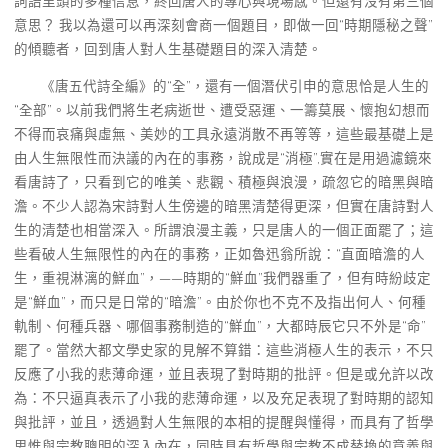
詞語里頭的多種信息，終回唐人的專心與現場感。但還有沒有第三個
意思？ 我以為還可以再深刻會商一個題目，即做一回“時期隱秘之聲”
的傾聽者，回到唐人對人生基礎題目的深入清楚。
《唐五代詩全編》的“全”，還有一個潛伏引申的意思恰是人生的
“全部”。以前我們將生老病逝世、遭受惡運、一籌莫展、懷抱幻想而
不得而哀痛與虛無、美妙的工具永遠消散不再等等，這些最基礎上是
由人生無限性而決議的內在的事務，說成是“消極”,實在是用過濾鏡來
看唐詩了，只看到它的唯美、悲觀、積極與浪漫，疏忽它的暗黑與暗
澹。不少人認為宋詩對人生傍邊的暗黑清楚得更深，但實在唐詩對人
生的清楚也相當深入。所謂浪漫主義，只是唐人的一個正面罷了；這
些看破人生無限性的內在的事務，正如魯迅翁所說：“直面暗澹的人
生，重視淋漓的鮮血”，——時期的“鮮血”我們器重了，但有時紛歧定
是“鮮血”，而只是日常的“暗澹”。由於你也不克不及指出何人、何種
軌制、何種兵器、哪個事務制造的“鮮血”，大都時辰它只不外是“命”
罷了。當然大都文學史家的見解不算錯：這些消極人生的表示，不只
反應了小我的悲薄命運，並且表現了對時期的批評。但是或允許以改
為：不只逼真表示了小我的悲薄命運，以及充足表現了對時期的認知
與批評，並且，透過對人生無限的本相的提醒與懂得，而具有了哲學
思惟與宗教聰明的深入內在，同時具有哲學與宗教不成替換的意義與