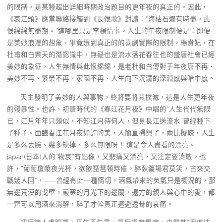
的限制，是某種超出詳細時期政治題目的更年夜的真正的。因此，
《哀江頭》應當聯絡接觸到《長恨歌》對讀：“海枯石爛有時盡，此
恨綿綿無盡期。”這哪里只是李楊情事。人生的年夜限制便是：即便
是美妙浪漫的想象，畢竟遭到真正的的喜劇實際的限制。楊貴妃，在
杜甫和白樂天的潛認識中，無疑也是流水落花春往也的盛唐社會已經
美妙的象征，人生無情與此恨綿綿，是老杜和白傅對于年夜唐不再、
美妙不再、繁榮不再、家國不再、人生向下沉溺的深淵感與暗中感。
天主發明了美妙的人與事物，終將要將其撲滅，這是人生更年夜
的殘暴性。也許，初唐時代的《春江花月夜》中唱的“人生代代無限
已，江月年年只類似，不知江月待何人，但見長江送流水”曾經種下
了種子。面臨春江花月夜如許的美，人簡直掃興了，兩比擬較，人生
是多么丟臉、幾多缺掉、多么無限呀！ 這是令人盡看的漂亮。
japan(日本)人的“物哀”有點像，又悲痛又漂亮，又注定要消散。也
許，“葡萄瓊漿夜光杯，欲飲琵琶頓時催。醉臥疆場君莫笑，古來交
戰幾人回”，——曾經有此一種痛切，酒氣帶來的英氣只是概況的，那
無邊荒漠的戈壁，嚴寒的月光下的邊關，遠方的親人與心中的愛，都
一齊可以用酒來消解，醉了才幹真正迴避透骨的哀痛。