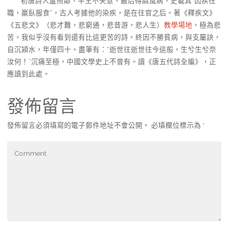
初唐詩人盧照鄰，平生不失意，最后得麻風病，史載其“因疾往
職，羸臥服食”，古人考據他的染疾，是在往官之后。著《釋疾文》
《五悲文》（悲才難，悲窮通，悲昔游，悲人生）
教學場地
，極為悲
苦，我似乎沒有看到還有比這更苦的詩。終因不勝貧病，與支屬訣，
自沉潁水，年僅四十。盡筆有：“逝世往逝世往今這般，生兮生兮奈
汝何！”沉痛至極，中國文學史上不曾有。讀《唐五代詩全編》，正
應讀到此處。
發佈留言
發佈留言必須填寫的電子郵件地址不會公開。
必填欄位標示為
*