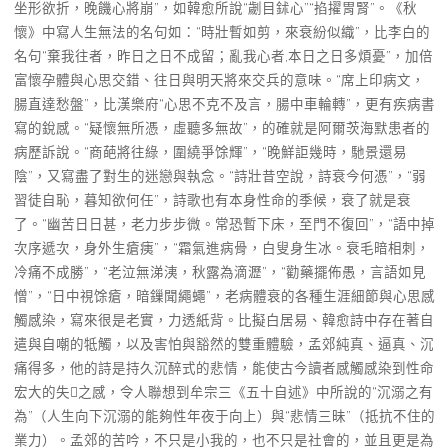
坐形欲折，晚饑心將崩”，如韓愈所說“劌目鉥心”“掐擢胃腎”。《秋
懷》中寫人生無法的名句如：“時壯暫如剪，來衰紛似織”，比李白的
名句“棄我往者，昨日之日不成留；亂我心者,本日之日多煩憂”，加倍
富懷孕體與心思交錯、往日與明天將來交兵的意味。“席上印病文，
腸直達愁盤”，比漢樂府“心思不克不及言，腸中車輪轉”，更有疾病書
寫的銳感。“疑懷無所憑，虛聽多無故”，的確就是阿爾茨海默患者的
病歷訴說。“商葩將往綠，圍繞爭馀輝”，“晚鮮詎幾時，馳景還易
陰”，又寫盡了對生的迷戀與執念。“詩壯昔空說，詩衰今何憑”，“弱
習徒自恥，暮知欲何任”，詩歌也有本身性命的季候，衰了就是衰
了。“幽苦日日甚，老力步步微。常恐暫下床，至門不復回”，“語中掉
次序遞次，身外生瘡痍”，“霜氣進病骨，白叟身生冰。衰毛暗相刺，
冷痛不成勝”，“老泣無涕洟，秋露為滴瀝”，“勸藥擺佈愚，言語如見
憎”，“日中視馀瘡，暗鏁聞繩蠅”，老病體衰的各種生涯細節與心思感
觸感染，寫來很是老實，力透紙背。比擬白居易、韓愈詩中存在著自
遣與自嘲的牴觸，以及害怕與豁然的雙重體驗，孟郊純真、逼真、沉
痛得多，他的詩是持久沉醉式的悲情，能使古今讀者感觸感染到性命
宏大的失之感，令人聯想到牟宗三《五十自述》中所說的“沉溺之有
為”（人生向下沉溺的能夠性年夜于向上）與“悲情三昧”（抵抗不住的
業力）。孟郊的苦吟，不只是小我的，也不只是社會的，並且更是為