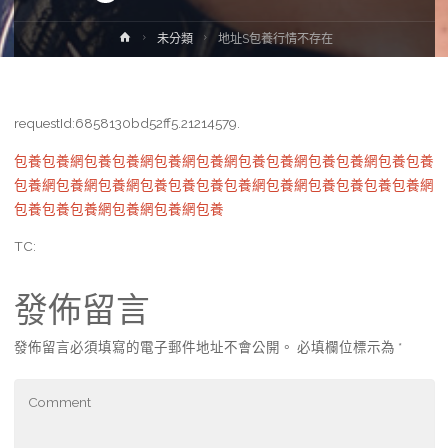
Home
未分類
地址S包養行情不存在
requestId:6858130bd52ff5.21214579.
包養
包養網
包養
包養網
包養網
包養網
包養
包養網
包養
包養網
包養
包養
包養網
包養網
包養網
包養
包養
包養
包養網
包養網
包養
包養
包養
包養網
包養
包養
包養網
包養網
包養網
包養
TC:
發佈留言
發佈留言必須填寫的電子郵件地址不會公開。
必填欄位標示為
*