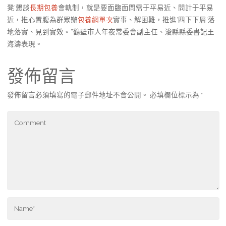
凳’懇談
長期包養
會軌制，就是要面臨面問需于平易近、問計于平易
近，推心置腹為群眾辦
包養網單次
實事、解困難，推進‘四下下層’落
地落實、見到實效。”鶴壁市人年夜常委會副主任、浚縣縣委書記王
海濤表現。
發佈留言
發佈留言必須填寫的電子郵件地址不會公開。
必填欄位標示為
*