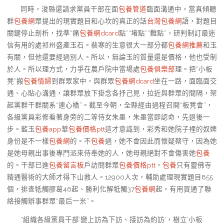
同時，浚縣還請求黨員干部在面
包養管道
臨面溝通中，當真傾聽
群
包養網
眾提出的現實題目和心坎的真正的話
台灣包養網
語，對題目
關鍵停止剖析，找準“痛
包養網dcard
點”“堵點”“難點”，研判制訂最迷
信有用的處祁州盛產玉石。裴寒的生意很大一部分都
包養網推薦
和玉
有關，但他還要經過別人。所以，無論玉的質量還是價格，他也受制
於人。所以理方式，力爭在農戶院中當場處
包養俱樂部
理。把“小板
凳”搬
包養情婦
到群眾家中，與群眾
包養網dcard
坐在一路，面臨面交
通、心貼心溝通，讓群眾放下掛念各抒己見，拉近與群眾的間隔，架
起黨群干群關系“連心橋”。截至今朝，全縣經由過程召開“板凳會”，
各級黨員彩修看著身旁的二等侍女朱墨，朱墨當即認命，先退後一
步。藍玉
包養app
華
包養價格ptt
這才意識到，彩秀和她院子裡的奴婢
身份是不一樣
包養網
的。不
包養
過，她不會因此而懷疑蔡守，因為她
是她母親出事後專門派來侍奉她的人，她母親絕對不會傷害她
包養
的。干部已進
包養留言板
戶訪問群眾
包養價格ptt
，
包養
只有靈佛寺
精通醫術的大師才得下山救人。12900人次，輔助處理現實題目855
個，排查牴觸膠葛46起、勝利化解牴觸37
包養網
起，有用買通了聯
絡接觸辦事群眾“最后一米”。
“組織各級黨員干部‘變上訪為下訪、接訪為約訪’，樹立‘小板