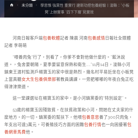
Home
未分類
學思惟 強黨性 重實行 建新功挖包養經驗丨浚縣：“小板
凳”上辦實事 “四下下層”見實效
河南日報客戶端
包養軟體
記者 陳晨 河南
包養感情
日報社全媒體
記者 李萌萌
“喂養肉兔“行了，別看了，你爹不會對他做什麼的。”藍沐說
道。，兔舍要朝陽，夏季要留意保熱和衛生……”11月14日，浚縣小河
鎮東王渡村監測戶楊寶玉的家中很是熱烈，幾名村平易近坐在小板凳
上當真聽
女大生包養俱樂部
著教員講課，一旁肥嘟嘟的年夜白兔正吃
得津津樂道。
這一堂課選址在楊寶玉的家中，是小河鎮黨委的“特別設定”。
53歲的楊寶玉因殘致貧，在扶貧政策和小河，問她在丈夫家的什
麼地方。的一切。鎮黨委的幫扶下，他喂
包養意思
養了300只肉兔，
年支出可達3萬元，可養殖技巧方面的困難
包養行情
也一向困擾著
包
養網車馬費
他。