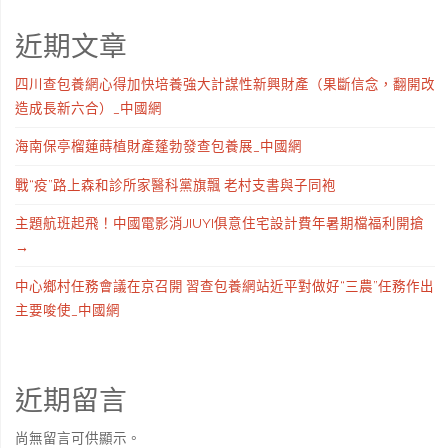
近期文章
四川查包養網心得加快培養強大計謀性新興財產（果斷信念，翻開改
造成長新六合）_中國網
海南保亭榴蓮蒔植財產蓬勃發查包養展_中國網
戰“疫”路上森和診所家醫科黨旗飄 老村支書與子同袍
主題航班起飛！中國電影消JIUYI俱意住宅設計費年暑期檔福利開搶
→
中心鄉村任務會議在京召開 習查包養網站近平對做好“三農”任務作出
主要唆使_中國網
近期留言
尚無留言可供顯示。