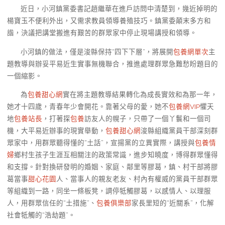
近日，小河鎮黨委書記趙繼華在進戶訪問中清楚到，幾近掉明的
楊寶玉不便利外出，又需求教員領導養殖技巧。鎮黨委顛末多方和
諧，決議把講堂搬進有艱苦的群眾家中停止現場講授和領導。
小河鎮的做法，僅是浚縣保持“四下下層”，將展開
包養網單次
主
題教導與辦妥平易近生實事無機聯合，推進處理群眾急難愁盼題目的
一個縮影。
為
包養甜心網
實在將主題教導結果轉化為成長實效和為那一年，
她才十四歲，青春年少會開花。靠著父母的愛，她不
包養網VIP
懼天
地
包養站長
，打著探
包養
訪友人的幌子，只帶了一個丫鬟和一個司
機，大平易近辦事的現實舉動，
包養甜心網
浚縣組織黨員干部深刻群
眾家中，用群眾聽得懂的“土話”，宣揚黨的立異實際，講授與
包養情
婦
鄉村生孩子生涯互相關注的政策常識，進步知曉度，博得群眾懂得
和支撐。針對換研發明的婚姻、家庭、鄰里等膠葛，鎮、村干部將膠
葛當事
甜心花園
人、當事人的親友老友、村內有權威的黨員干部群眾
等組織到一路，同坐一條板凳，調停牴觸膠葛，以感情人、以理服
人，用群眾信任的“土措施”、
包養俱樂部
家長里短的“近關系”，化解
社會牴觸的“浩劫題”。