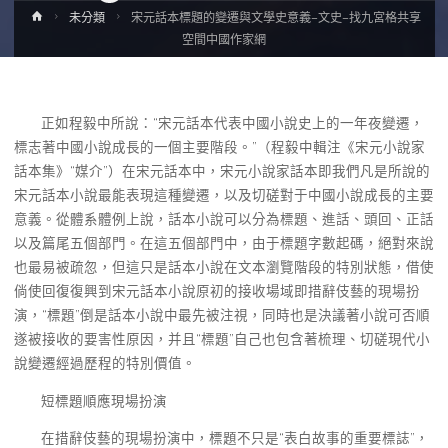
Home
未分類
宋元話本標題的變遷與文學史意義–文史–找九宮格共享
空間中國作家網
正如程毅中所說：“宋元話本代表中國小說史上的一年夜變遷，
標志著中國小說成長的一個主要階段。”（程毅中輯注《宋元小說家
話本集》“媒介”）在宋元話本中，宋元小說家話本即我們凡是所說的
宋元話本小說最能表現這種變遷，以及切磋對于中國小說成長的主要
意義。從體系體例上說，話本小說可以分為標題、進話、頭回、正話
以及篇尾五個部門。在這五個部門中，由于標題字數起碼，絕對來說
也最易被疏忽，但這只是話本小說在文本瀏覽階段的特別狀態，借使
倘使回復復興到宋元話本小說原初的接收場域即措辭伎藝的現場扮
演，“標題”倒是話本小說中最先被注視，同時也是決議著小說可否順
遂被接收的要害性原因，并且“標題”自己也包含著梳理、切磋現代小
說變遷經過歷程的特別價值。
短標題順應現場扮演
在措辭伎藝的現場扮演中，標題不只是“表白故事的重要標誌”，