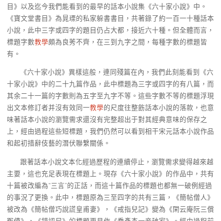
目》以及迄今我們能看到的最早的話本小說集《六十家小說》中。
《寶文堂書目》為晁瑮的私家躲書書目，共著錄了約一百一十種話本
小說，此中三字或四字的題目仍占大都，接近六十種。但全體而言，
標題字數
教學
頗為良莠不齊，在三到九字之間，每種字數的標題皆
有。
《六十家小說》異樣這般，連同殘篇在內，我們此刻能看到《六
十家小說》中的二十九篇作品，此中標題為三字或四字的有八篇，而
其余二十一篇的字數則為五字至九字不等。這些字數不等的標題浮現
出文本修訂者并沒有效同一
教學
的尺度往整飭話本小說的落款，也意
味著話本小說的瀏覽需求還沒有完整超出于對其經典意味的保存之
上，經由過程這些短標題，我們仍然可以看到相干宋元話本小說作品
和起初措辭伎藝的潛伏聯繫關係。
跟著話本小說文本化經過歷程的連續停止，瀏覽需求變得越來越
主要，這也充足表現在標題上。現存《六十家小說》的作品中，共有
十篇被改編為“三言”的正話，而這十篇作品的標題也都無一破例經過
的事況了更換。此中，標題原為三至四字的共有三篇，《簡帖僧人》
被改為《簡帖僧巧說謊皇甫妻》，《戒指兒記》變為《閑云庵阮三償
冤債》，《錯認尸》的標題更易作《喬彥杰一妾破家》。經由過程前