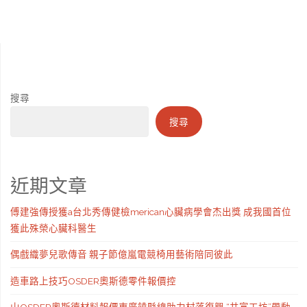
搜尋
搜尋
近期文章
傅建強傳授獲a台北秀傳健檢merican心臟病學會杰出獎 成我國首位
獲此殊榮心臟科醫生
偶戲織夢兒歌傳音 親子節億嵐電競椅用藝術陪同彼此
造車路上技巧OSDER奧斯德零件報價控