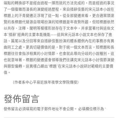
端點的轉換卻不是經由過程一揮而就的方法完成的，而是經過的事況
了一個復雜而漫長的演變經過歷程，來自措辭伎藝的宋元話本小說在
標題上的汗青變遷正浮現了這一點。從全部變遷來看，更合適案頭瀏
覽的長標題代替源自現場扮演的短標題是年夜勢所趨，但短標題依然
以共存、注釋、闡明等模樣形狀存在于文本中，并承當著付與這些文
本“措辭”經典的主要本能機能——這與宋元話本小說文本也保存了進
話、篇尾以及分回等來自措辭伎藝扮演的體系體例內在的事務亦有異
曲同工之處。更具切磋價值的是，對于統一個文本而言，短標題和長
標題往往會指涉相異的小討情節，也會就此導向分歧的小說種別，這
也就意味著，標題的變遷還會領導我們往講究宋元話本小討情節演變
與類型偏轉，這異樣凸顯出“標題”在宋元話本小說研討範疇的主要價
值。
（作者系中心平易近族年夜學文學院傳授）
發佈留言
發佈留言必須填寫的電子郵件地址不會公開。
必填欄位標示為
*