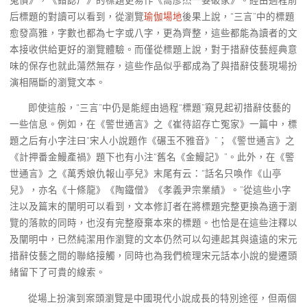
后標題的對讀可以看到，從瀏覽
瑜伽場地
後果上說，“三言”中的標題
愈發高雅，字數也都為七字或八字，更為齊整，這些都能為讀者的文
本接收供給更好的瀏覽體驗。而僅從標題上說，對于措辭伎藝經典意
味的保存也就此蕩然無存，這些作品似乎都成為了與措辭伎藝現場扮
演相隔斷的瀏覽文本。
即使這般，“三言”中仍是能經由過程“標題”窺見起初措辭伎藝的
一些信息。例如，在《警世通言》之《崔待詔存亡冤家》一篇中，標
題之后有小字注曰“宋人小說題作《碾玉不雅音》”；《警世通言》之
《計押番金鰻產禍》題下也有小注“舊名《金鰻記》”。此外，在《警
世通言》之《萬秀娘仇報山亭兒》末尾有云：“話名只喚作《山亭
兒》，亦名《十條龍》《陶鐵僧》《孝義尹宗業績》。”從這些小字
注以及篇末的闡明可以看到，文本修訂者在將標題完整更換為適于瀏
覽的落款的同時，也沒有完整廢棄本來的標題。也恰是在這些注釋以
及闡明中，已然純潔用作瀏覽的文本仍然可以勾連起其與遠遠的宋元
措辭伎藝之間的聯絡接觸，同時也為我們梳理宋元話本小說的變遷頭
緒留下了可貴的線索。
從場上扮演到案頭瀏覽是中國現代小說成長的特別途徑，但兩個