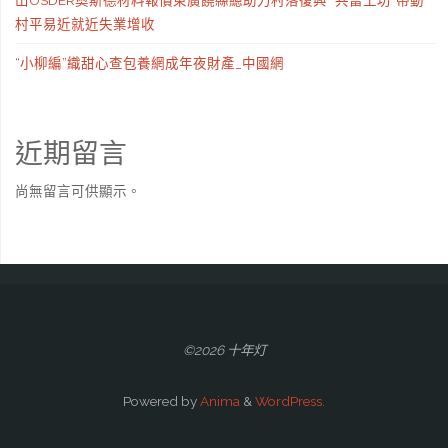
山OSDER奧斯德材料報價東廣饒縣總助力村落復興 “共富工坊”帶動
村平易近就近失業增收
“小柳編”織甜心查包養網成年夜財產_中國網
近期留言
尚無留言可供顯示。
©2026 十年灯
Powered by
Anima
&
WordPress.