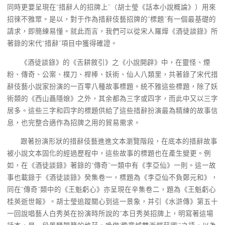
同時更要呈現在“措辭人的招牌上”（胡士瑩《話本小說概論》）用來
招徠不雅眾。是以，對于作為措辭伎藝招牌的“標題”有一個最基礎的
請求，即簡練易懂。就此而言，我們可以從宋人羅燁《酒徒談錄》所
著錄的宋代“措辭”項目中獲得確證。
《酒徒談錄》的《舌耕敘引》之《小說開辟》中，在靈怪、煙
粉、傳奇、公案、樸刀、桿棒、妖術、仙人八類里，共著錄了宋代措
辭伎藝小說家扮演的一百零八種故事標題。統不雅這些標題，除了妖
術類的《西山聶隱娘》之外，其余都為三字或四字，而此中又以三字
居多。這些三字和四字的標題供給了這些措辭扮演最為精練的故事信
息，也完整合適作為招牌之用的貿易需求。
跟著扮演形狀的措辭伎藝進進文本瀏覽階段，在底本的措辭故事
被小說文本固化的經過歷程中，這些故事的標題也在產生變更。例
如，在《酒徒談錄》著錄的“傳奇”一類中有《李亞仙》一則。這一故
事也載錄于《酒徒談錄》癸集卷一，標題為《李亞仙不負鄭元和》，
同在“傳奇”類中的《王魁虧心》亦呈現在辛集卷二，題為《王魁虧心
桂英逝世報》。胡士瑩追蹤關心到這一景象，并引《水滸傳》第五十
一回說唱藝人白秀英在扮演時所說的“本日秀英招牌上，明寫著這場