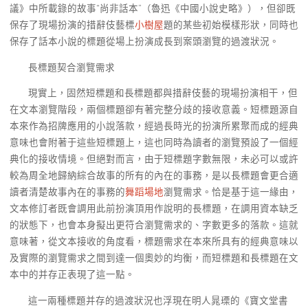
議》中所載錄的故事“尚非話本”（魯迅《中國小說史略》），但卻既
保存了現場扮演的措辭伎藝標
小樹屋
題的某些初始模樣形狀，同時也
保存了話本小說的標題從場上扮演成長到案頭瀏覽的過渡狀況。
長標題契合瀏覽需求
現實上，固然短標題和長標題都與措辭伎藝的現場扮演相干，但
在文本瀏覽階段，兩個標題卻有著完整分歧的接收意義。短標題源自
本來作為招牌應用的小說落款，經過長時光的扮演所累聚而成的經典
意味也會附著于這些短標題上，這也同時為讀者的瀏覽預設了一個經
典化的接收情境。但絕對而言，由于短標題字數無限，未必可以或許
較為周全地歸納綜合故事的所有的內在的事務，是以長標題會更合適
讀者清楚故事內在的事務的
舞蹈場地
瀏覽需求。恰是基于這一緣由，
文本修訂者既會調用此前扮演頂用作說明的長標題，在調用資本缺乏
的狀態下，也會本身擬出更符合瀏覽需求的、字數更多的落款。這就
意味著，從文本接收的角度看，標題需求在本來所具有的經典意味以
及實際的瀏覽需求之間到達一個奧妙的均衡，而短標題和長標題在文
本中的并存正表現了這一點。
這一兩種標題并存的過渡狀況也浮現在明人晁瑮的《寶文堂書