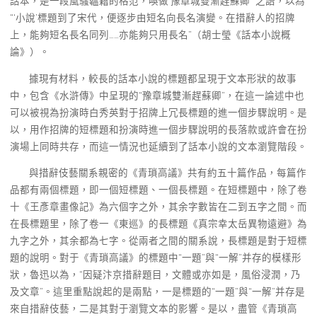
話本，是一段風騷韞籍的格范，喚做‘豫章城雙漸趕蘇卿’”之語，以為
“‘小說’標題到了宋代，便逐步由短名向長名演變。在措辭人的招牌
上，能夠短名長名同列……亦能夠只用長名”（胡士瑩《話本小說概
論》）。
據現有材料，較長的話本小說的標題都呈現于文本形狀的故事
中，包含《水滸傳》中呈現的“豫章城雙漸趕蘇卿”，在這一論述中也
可以被視為扮演時白秀英對于招牌上冗長標題的進一個步驟說明。是
以，用作招牌的短標題和扮演時進一個步驟說明的長落款或許會在扮
演場上同時共存，而這一情況也延續到了話本小說的文本瀏覽階段。
與措辭伎藝關系親密的《青瑣高議》共有約五十篇作品，每篇作
品都有兩個標題，即一個短標題、一個長標題。在短標題中，除了卷
十《王彥章畫像記》為六個字之外，其余字數皆在二到五字之間。而
在長標題里，除了卷一《東巡》的長標題《真宗幸太岳異物遠避》為
九字之外，其余都為七字。從兩者之間的關系說，長標題是對于短標
題的說明。對于《青瑣高議》的標題中“一題”與“一解”并存的模樣形
狀，魯迅以為，“因疑汴京措辭題目，文體或亦如是，風俗浸潤，乃
及文章”。這里重點說起的是兩點，一是標題的“一題”與“一解”并存是
來自措辭伎藝，二是其對于瀏覽文本的影響。是以，盡管《青瑣高