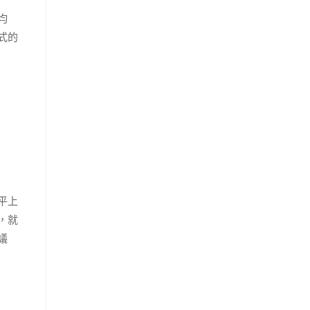
均
式的
平上
，就
議