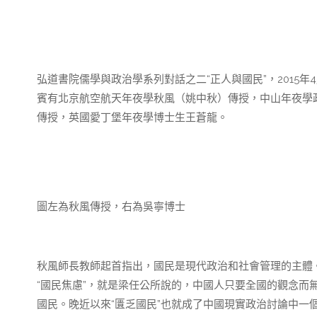
弘道書院儒學與政治學系列對話之二“正人與國民”，2015
賓有北京航空航天年夜學秋風（姚中秋）傳授，中山年夜學
傳授，英國愛丁堡年夜學博士生王蒼龍。
圖左為秋風傳授，右為吳寧博士
秋風師長教師起首指出，國民是現代政治和社會管理的主體
“國民焦慮”，就是梁任公所說的，中國人只要全國的觀念而
國民。晚近以來“匱乏國民”也就成了中國現實政治討論中一