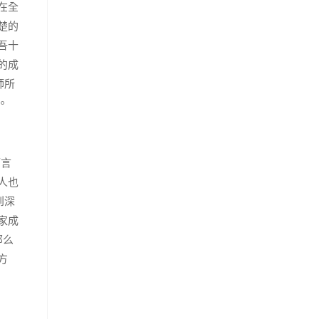
在全
楚的
吾十
的成
師所
。
而言
人也
到深
家成
那么
方