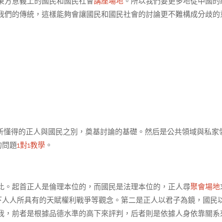
東方意義上的國民和國民社會
講座場地
。所以我們要更多地從中國的
我們的傳統，這樣能夠會讓國民和國民社會的討論更不難構成分歧的
所懂得的正人與國民之別，奠基討論的基礎。然后是公共領域與私家
的問題
1對1教學
。
比。起首正人是倫理本位的，而國民是法理本位的，正人尋
聚會場地
下人人所具有的天賦權利戰爭等觀念。第二是正人以君子為鏡，國民
我，前者是根據品德水準的高下來評判，后者則是依據人身依靠關系