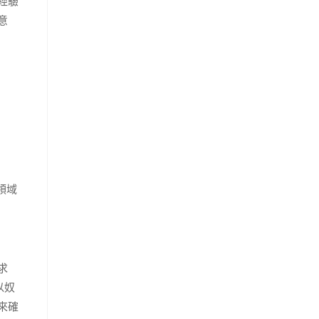
經驗
意
領域
求
以奴
來確