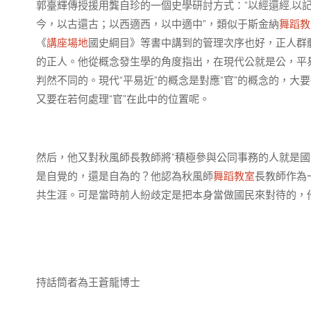
郭臺輝傳授援用龔自珍的一個史學研討方式：“以經還經,以記
今，以古還古；以西適西，以中適中”，類似于斯金納
舞蹈教
《
講座場地
國史綱目》等書中講到的管理次序也好，正人群
的正人。他從概念發生學的角度指出，在現代公就是公，平
判然不同的。現代“平易近”的概念是對應“官”的概念的，
又要在若何處理“官”在此中的位置呢。
然后，他又對秋風師長教師將“積極參與公同事務的人就是國
是自覺的，還是自為的？他認為秋風師
舞蹈教室
長教師作為
共生涯。可是當時前人紛歧定是把本身當做國民來對待的，
持話筒者為王蒼龍博士