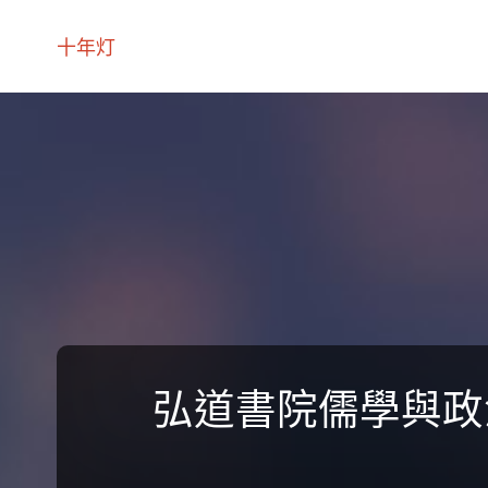
十年灯
弘道書院儒學與政