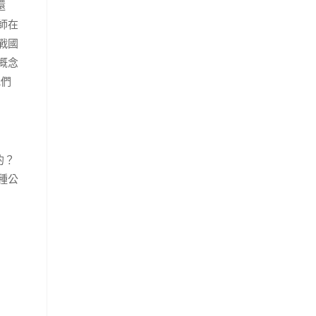
還
師在
戰國
概念
我們
的？
種公