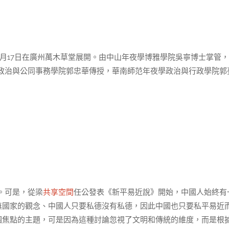
年4月17日在廣州萬木草堂展開。由中山年夜學博雅學院吳寧博士掌管
政治與公同事務學院郭忠華傳授，華南師范年夜學政治與行政學院郭
。可是，從梁
共享空間
任公發表《新平易近說》開始，中國人始終有
無國家的觀念、中國人只要私德沒有私德，因此中國也只要私平易近
個焦點的主題，可是因為這種討論忽視了文明和傳統的維度，而是根