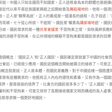
所說，中國人只知全國而不知國家，正人這修身為本的群體也是統攝
是近代以來平易近族國家興起之后開始普及
舞蹈場地
的，他有一個清
。正人是“積學為途”，正人的養成是一個漫長的過程，孔子自述：“
耳順，七十從心所欲，不逾矩”。國民是“權責為
講座場地
途”，國民
分歧，國民尋求的是一種
共享會議室
“不受拘束之境”，如秋風師長教
域的消極不受拘束、在公共領域的積極不受拘束都是國民尋求的目標
個概念：“國民正人”和“正人國民”。國民確定是就當下中國的社會
社會后，已經很少應用，國民這個概念開始被廣泛的接收了。可是正
的概念就是說，正人是本體，而國民是義務。對于中國這樣一個既遭
家是有這種需求的。他既有正人內在的德性和素養，又有作為一個國
界，那是很高的境界了，比東方的國民很多多少了。“正人國民”。
權利和不受拘束，可是又保存了長期接收儒家文明而構成的為人處事
而是尋求做一個更好地國民。