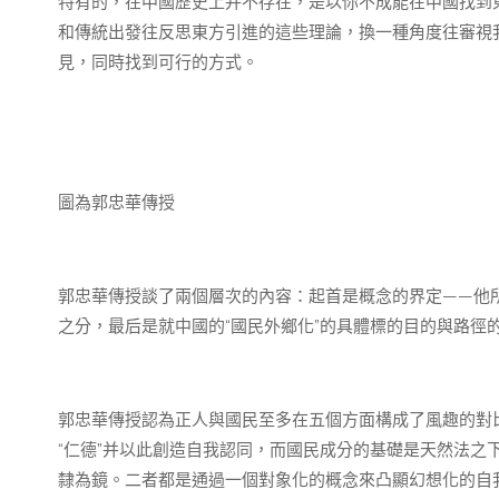
特有的，在中國歷史上并不存在，是以你不成能在中國找到
和傳統出發往反思東方引進的這些理論，換一種角度往審視
見，同時找到可行的方式。
圖為郭忠華傳授
郭忠華傳授談了兩個層次的內容：起首是概念的界定——他
之分，最后是就中國的“國民外鄉化”的具體標的目的與路徑
郭忠華傳授認為正人與國民至多在五個方面構成了風趣的對
“仁德”并以此創造自我認同，而國民成分的基礎是天然法之
隸為鏡。二者都是通過一個對象化的概念來凸顯幻想化的自