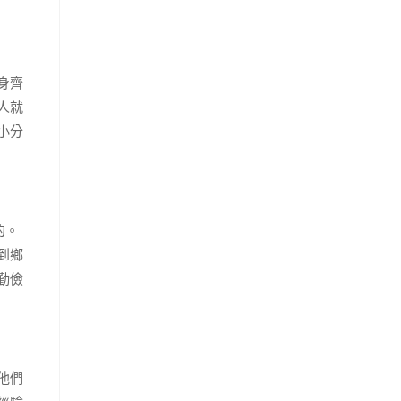
身齊
人就
小分
的。
到鄉
勤儉
他們