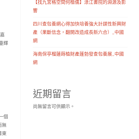
【找九宮格空間何楷儒】淥江書院的淵源及影
響
四川查包養網心得加快培養強大計謀性新興財
產（果斷信念，翻開改造成長新六合）_中國
，嘉
網
臺輝
海南保亭榴蓮蒔植財產蓬勃發查包養展_中國
網
近期留言
尚無留言可供顯示。
一個
而無
據東