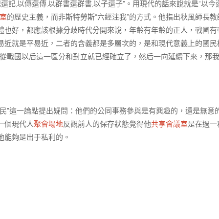
還記,以傳還傳,以群書還群書,以子還子”。用現代的話來說就是“以今
室
的歷史主義，而非斯特勞斯“六經注我”的方式。他指出秋風師長教
體也好，都應該根據分歧時代分開來說，年齡有年齡的正人，戰國有
易近就是平易近，二者的含義都是多層次的，是和現代意義上的國民
大要從戰國以后這一區分和對立就已經確立了，然后一向延續下來，那
民”這一論點提出疑問：他們的公同事務參與是有興趣的，還是無意
一個現代人
聚會場地
反觀前人的保存狀態覺得他
共享會議室
是在過一
他能夠是出于私利的。