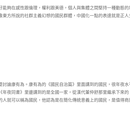
好能夠在感性跟倫理，權利跟美德，個人與集體之間堅持一種動態的
像東方所說的社群主義幻想的國民群體，中國化一點的表達就是正人
要討論康有為。康有為的《國民自治篇》里面講到的國民，很年夜水
《年夜同書》里邊講到的是全國一家，從漢代董仲舒那里繼承下來的
的人就可以稱為國民，他認為是在簡化傳統意義上的國民，是值得商