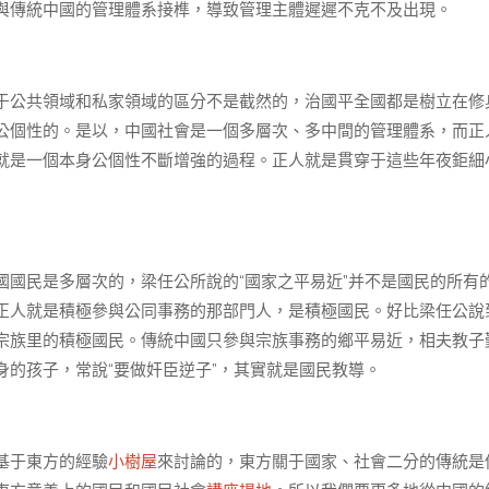
與傳統中國的管理體系接榫，導致管理主體遲遲不克不及出現。
于公共領域和私家領域的區分不是截然的，治國平全國都是樹立在修
公個性的。是以，中國社會是一個多層次、多中間的管理體系，而正
就是一個本身公個性不斷增強的過程。正人就是貫穿于這些年夜鉅細
國民是多層次的，梁任公所說的“國家之平易近”并不是國民的所有
正人就是積極參與公同事務的那部門人，是積極國民。好比梁任公說
宗族里的積極國民。傳統中國只參與宗族事務的鄉平易近，相夫教子
的孩子，常說“要做奸臣逆子”，其實就是國民教導。
基于東方的經驗
小樹屋
來討論的，東方關于國家、社會二分的傳統是