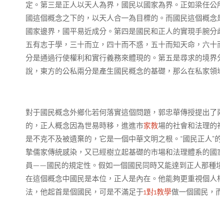
定。第三是正人以天人為界，國民以國家為界。正如梁任公
國這個概念之下的，以天人合一為目標的。而國民這個概念
國家邊界，國平易近成分。第四是國民和正人的實現手腕分歧
五有志于學，三十而立，四十而不惑，五十而知天命，六十而
分是通過行使權利和實行義務來體現的。第五是尋求的境界
說，東方的公私兩分是產生國民概念的基礎，那么在私家領
對于國民概念外鄉化若何落實這個問題，郭忠華傳授提出了兩
的，正人概念因為世易時移，進進市
家教
場的社會和法理的
是不克不及被遺棄的，它是一個中華文明之根。“國民正人”
摯儒家傳統感染，又已經樹立起基礎的市場和法理體系的國
員——國民的規定性。假如一個國民同時又能達到正人那種境
在這個概念中國民是本位，正人是內在。他能夠更重視個人
法，他起首是個國民，可是不滿足于
1對1教學
做一個國民，