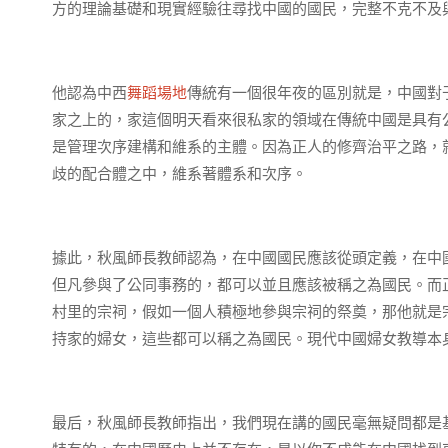
方的理論基礎和現實經驗往尋找中國的國民，完整不克不及
他認為中西
舞蹈場地
傳統有一個很年夜的區別就是，中國對
家之上的，家這個明天看來很私家的領域在傳統中國是具有
是管理次序建構和維系的主體。因為正人的修齊治平之路，
歧的配合體之中，維系著體系和次序。
據此，秋風師長教師認為，在中國國民應該從頭定義，在中國
但凡參與了公同事務的，都可以並且應該被稱之為國民。而
村里的宗祠，假如一個人積極地參與宗祠的祭奠，那他就是
持家的婦女，這些都可以稱之為國民。現代中國婦女教導本身
最后，秋風師長教師指出，我們現在講的國民毫無疑問都是