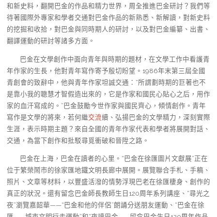
和新史料，翻開巴金的作品和精力世界，周全推進巴金研討？我們等
待著國際外專家和學者交通對巴金作品的新熟悉、新解讀，對新史料
的挖掘和收拾，對巴金與同時期人的研討，以及對巴金編纂、出書、
翻譯運動的研討等諸多方面。
巴金在文學創作中面向青年與時期的題材，在文學工作中看護青
年作家的生長，他對青年寫作寄予殷切盼望。1986年末第三屆全國
青創會的致辭中，他與青年作家坦誠交通：“所謂劃時期的巨著也不
是靠小我的聰慧才智假造出來的，它是作家和國民心貼心之后，用作
家的血汗寫成的。”巴金鼓勵今世作家與國民齊心，傾情創作。青年
寫作是文學的將來，若何繼
交流
續、弘揚巴金的文學精力，深刻實際
生涯，表示時期主題？來自全國的青年作家代表和學者將展開對話、
交通，為當下創作和批駁尋覓衝破和晉陞之路。
巴金在上海，巴金在讀者的心里。“巴金在徐匯圖片文獻展”正在
位于繁榮鬧市的徐家匯地鐵文明長廊中展開。展覽聯合手札、手稿、
照片、文章等材料，以豐盛活潑的情勢浮現巴老在徐匯棲身、創作的
真正的狀況。還有留念巴金師長教師生日120周年系列講座、“尋光之
夜”瀏覽嘉韶華——“巴金和他的伴侶”朗誦分送朋友運動、“巴金在徐
匯——城市文明行走運動”和“夜讀巴金——留念巴金生日120周年作品