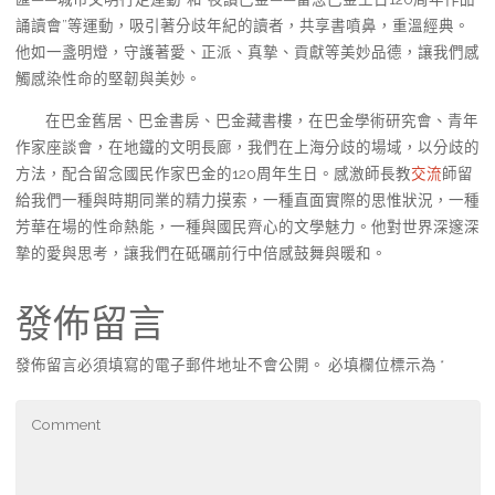
誦讀會”等運動，吸引著分歧年紀的讀者，共享書噴鼻，重溫經典。
他如一盞明燈，守護著愛、正派、真摯、貢獻等美妙品德，讓我們感
觸感染性命的堅韌與美妙。
在巴金舊居、巴金書房、巴金藏書樓，在巴金學術研究會、青年
作家座談會，在地鐵的文明長廊，我們在上海分歧的場域，以分歧的
方法，配合留念國民作家巴金的120周年生日。感激師長教
交流
師留
給我們一種與時期同業的精力摸索，一種直面實際的思惟狀況，一種
芳華在場的性命熱能，一種與國民齊心的文學魅力。他對世界深邃深
摯的愛與思考，讓我們在砥礪前行中倍感鼓舞與暖和。
發佈留言
發佈留言必須填寫的電子郵件地址不會公開。
必填欄位標示為
*