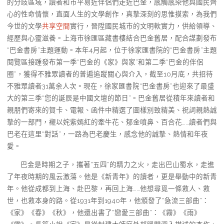
的分歧區域，讀者和市平易近伴侶們走近巴金，感觸感染他與國民齊
心的性命情懷，直面人生的文學創作，真摯深刻的思惟摸索，為我們
今世的文學
共享空間
實行，晉陞國民城市的文明軟實力，供給領導、
經歷與心靈滋養。上海市徐匯區藏書樓結合巴金舊居，配合謀劃發布
“巴金書房”主題運動。本年4月起，位于徐家匯書院的“巴金書房”主題
閱覽區接踵發布第一季“巴金的《家》與家”和第二季“巴金的伴侶
圈”，獲得不雅眾讀者的普遍追蹤關心與介入，截至10月底，共招待
不雅眾讀者31萬余人次。現在，徐家匯書院“巴金書房”也迎來了最盛
大的第三季“您的誕辰是中國文壇的節日”。巴金舊居從積年來讀者和
親朋們寄來的賀卡、電報、函件中精選了圖樣別致精美、祝詞親熱誠
摯的一部門，襯以姹紫嫣紅的牽牛花、郁金噴鼻、百合花……讀者們與
巴老在這里“對話”，一路為巴老慶生，感念他的誠摯、熱情和年夜
愛。
巴金是時期之子，攜著“五四”的精力之火，走出巴山蜀水，走進
了年夜時期的風云激蕩。他是《新青年》的讀者，更是舉動中的新青
年。他從成都到上海、赴巴黎，再回上海……他想尋覓一條救人、救
世，也救本身的路。從1931年到1940年，他頒發了“急流三部曲”：
《家》《春》《秋》，他還出書了“戀愛三部曲”：《霧》《雨》