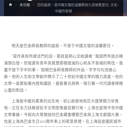
Home
未分類
您的誕辰，是中國文壇的溫馨節找九宮格教室日–文史–
中國作家網
明天是巴金師長教師的誕辰，不啻于中國文壇的溫馨節日。
“寫作真有所謂法門的話，那就是把心交給讀者”“我固然年過古稀
滿頭白發，但我還有青年高覺慧那樣熄滅的心和永不衰竭的熱忱，我
盡不放下手中的筆。”掀開巴金師長教師的作品，字字句句流進心
扉。他的人生和文學創作標示了二十世紀中國文學的精力高度。他的
文學一直緊貼著內陸和國民，披髮著光與熱，吸引著一代代讀者睜開
心靈的對話。
上海是中國共產黨的出生地、初心始發地和巨大建黨精力孕育
地，正在全力扶植習近平文明思惟最佳實行地。上海也是現今世中國
文學重鎮，今起向大眾開放的巴金藏書樓暨巴金與上海文獻圖片展，
恰是上海為巴金生日120周年奉上的密意厚禮。在上海這座國民城市