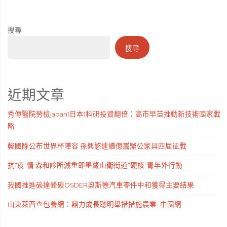
搜尋
搜尋
近期文章
秀傳醫院勞檢japan(日本)科研投資翻倍：高市早苗推動新技術國家戰
略
韓國隊公布世界杯陣容 孫興慜連續億嵐辦公家具四屆征戰
抗“疫”情 森和診所減重即墨鰲山衛街道“硬核”青年外行動
我國推進碳達峰碳OSDER奧斯德汽車零件中和獲得主要結果
山東萊西查包養網：鼎力成長聰明舉措措施農業_中國網