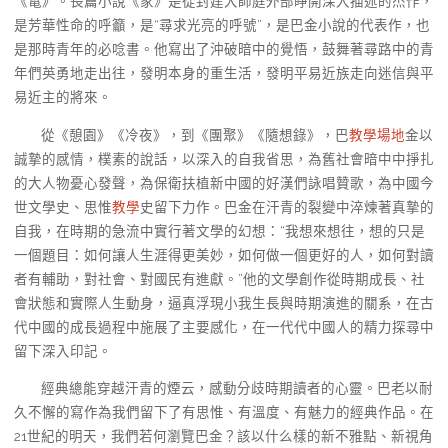
《電》。長篇小說《家》是從封建大師庭外部睜開深入描述的杰作，
是芳華性命的呼籲，是“尋求光亮的呼號”，是巴金小說的代表作，也
是那時青年的必唸書。他寫出了沖破暗中的覺悟，鼓舞著尋路中的青
年們英勇地走出往，發明本身的重生活，發明平易近族走向迷信與平
易近主的將來。
從《憩園》《冷夜》，到《團聚》《隨想錄》，巴
教學場地
金以
誠摯的感情，樸素的說話，以深入的自我省思，為舊社會暗中中掙扎
的大人物憂心發聲，為保衛扶植新中國的好漢們詠唱贊歌，為中國今
世文學史、思惟
教學
史留下力作。巴金在汗青的裂變中淬煉著真摯的
自我，在時期的急流中實行著文學的幻想：“我想來想往，想的只是
一個題目：如何讓人生涯得更美妙，如何做一個更好的人，如何對讀
者有輔助，對社會、對國民有進獻。”他的文學創作從時期成長、社
會狀態和實際人生動身，逼真浮現小我生長與時期演進的關系，在古
代中國的成長過程中施展了主要感化，在一代代中國人的精力探尋中
留下深入印記。
經典總能穿越汗青的煙云，感動分歧時期讀者的心靈。巴老以耐
久不懈的寫作為我們留下了有思惟、有溫度、有魅力的經典作品。在
21世紀的明天，我們若何瀏覽巴金？該以什么樣的新不雅點、新視角