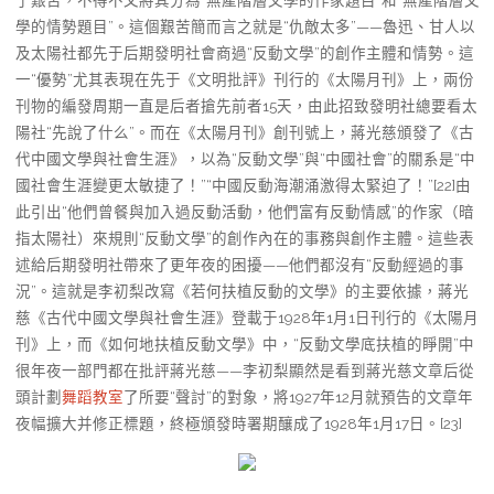
了艱苦，不得不又將其分為“無產階層文學的作家題目”和“無產階層文
學的情勢題目”。這個艱苦簡而言之就是“仇敵太多”——魯迅、甘人以
及太陽社都先于后期發明社會商過“反動文學”的創作主體和情勢。這
一“優勢”尤其表現在先于《文明批評》刊行的《太陽月刊》上，兩份
刊物的編發周期一直是后者搶先前者15天，由此招致發明社總要看太
陽社“先說了什么”。而在《太陽月刊》創刊號上，蔣光慈頒發了《古
代中國文學與社會生涯》，以為“反動文學”與“中國社會”的關系是“中
國社會生涯變更太敏捷了！”“中國反動海潮涌激得太緊迫了！”[22]由
此引出“他們曾餐與加入過反動活動，他們富有反動情感”的作家（暗
指太陽社）來規則“反動文學”的創作內在的事務與創作主體。這些表
述給后期發明社帶來了更年夜的困擾——他們都沒有“反動經過的事
況”。這就是李初梨改寫《若何扶植反動的文學》的主要依據，蔣光
慈《古代中國文學與社會生涯》登載于1928年1月1日刊行的《太陽月
刊》上，而《如何地扶植反動文學》中，“反動文學底扶植的睜開”中
很年夜一部門都在批評蔣光慈——李初梨顯然是看到蔣光慈文章后從
頭計劃
舞蹈教室
了所要“聲討”的對象，將1927年12月就預告的文章年
夜幅擴大并修正標題，終極頒發時署期釀成了1928年1月17日。[23]