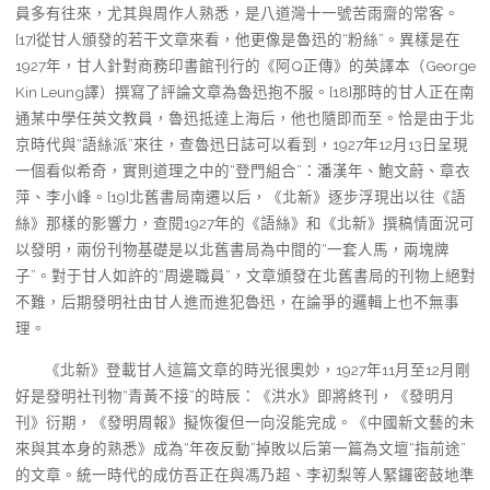
員多有往來，尤其與周作人熟悉，是八道灣十一號苦雨齋的常客。
[17]從甘人頒發的若干文章來看，他更像是魯迅的“粉絲”。異樣是在
1927年，甘人針對商務印書館刊行的《阿Q正傳》的英譯本（George
Kin Leung譯）撰寫了評論文章為魯迅抱不服。[18]那時的甘人正在南
通某中學任英文教員，魯迅抵達上海后，他也隨即而至。恰是由于北
京時代與“語絲派”來往，查魯迅日誌可以看到，1927年12月13日呈現
一個看似希奇，實則道理之中的“登門組合”：潘漢年、鮑文蔚、章衣
萍、李小峰。[19]北舊書局南遷以后，《北新》逐步浮現出以往《語
絲》那樣的影響力，查閱1927年的《語絲》和《北新》撰稿情面況可
以發明，兩份刊物基礎是以北舊書局為中間的“一套人馬，兩塊牌
子”。對于甘人如許的“周邊職員”，文章頒發在北舊書局的刊物上絕對
不難，后期發明社由甘人進而進犯魯迅，在論爭的邏輯上也不無事
理。
《北新》登載甘人這篇文章的時光很奧妙，1927年11月至12月剛
好是發明社刊物“青黃不接”的時辰：《洪水》即將終刊，《發明月
刊》衍期，《發明周報》擬恢復但一向沒能完成。《中國新文藝的未
來與其本身的熟悉》成為“年夜反動”掉敗以后第一篇為文壇“指前途”
的文章。統一時代的成仿吾正在與馮乃超、李初梨等人緊鑼密鼓地準