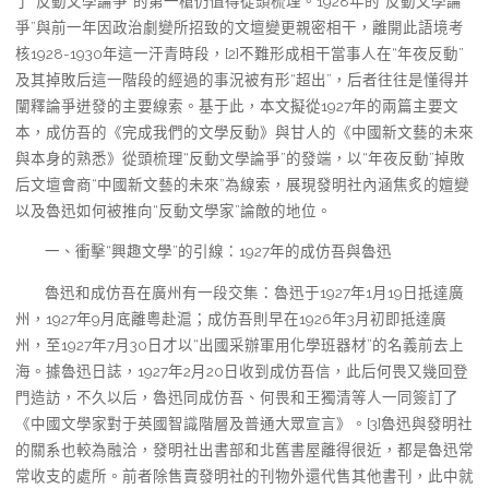
了“反動文學論爭”的第一槍仍值得從頭梳理。1928年的“反動文學論
爭”與前一年因政治劇變所招致的文壇變更親密相干，離開此語境考
核1928-1930年這一汗青時段，[2]不難形成相干當事人在“年夜反動”
及其掉敗后這一階段的經過的事況被有形“超出”，后者往往是懂得并
闡釋論爭迸發的主要線索。基于此，本文擬從1927年的兩篇主要文
本，成仿吾的《完成我們的文學反動》與甘人的《中國新文藝的未來
與本身的熟悉》從頭梳理“反動文學論爭”的發端，以“年夜反動”掉敗
后文壇會商“中國新文藝的未來”為線索，展現發明社內涵焦炙的嬗變
以及魯迅如何被推向“反動文學家”論敵的地位。
一、衝擊“興趣文學”的引線：1927年的成仿吾與魯迅
魯迅和成仿吾在廣州有一段交集：魯迅于1927年1月19日抵達廣
州，1927年9月底離粵赴滬；成仿吾則早在1926年3月初即抵達廣
州，至1927年7月30日才以“出國采辦軍用化學班器材”的名義前去上
海。據魯迅日誌，1927年2月20日收到成仿吾信，此后何畏又幾回登
門造訪，不久以后，魯迅同成仿吾、何畏和王獨清等人一同簽訂了
《中國文學家對于英國智識階層及普通大眾宣言》。[3]魯迅與發明社
的關系也較為融洽，發明社出書部和北舊書屋離得很近，都是魯迅常
常收支的處所。前者除售賣發明社的刊物外還代售其他書刊，此中就