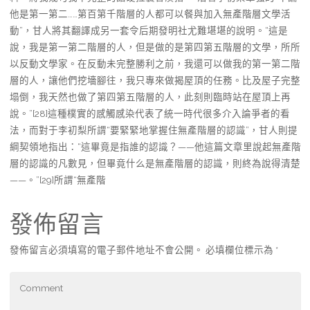
他是第一第二……第百第千階層的人都可以餐與加入無產階層文學活
動”，甘人將其翻譯成另一套令后期發明社尤難堪堪的說明。“這是
說，我是第一第二階層的人，但是做的是第四第五階層的文學，所所
以反動文學家。在反動未完整勝利之前，我還可以做我的第一第二階
層的人，讓他們挖墻腳往，我只專來做揭屋頂的任務。比及屋子完整
塌倒，我天然也做了第四第五階層的人，此刻則臨時站在屋頂上再
說。”[28]這種樸實的感觸感染代表了統一時代很多介入論爭者的看
法，而對于李初梨所謂“要緊緊地掌握住無產階層的認識”，甘人則提
綱契領地指出：“這畢竟是指誰的認識？——他這篇文章里說起無產階
層的認識的凡數見，但畢竟什么是無產階層的認識，則終為說得清楚
——。”[29]所謂“無產階
發佈留言
發佈留言必須填寫的電子郵件地址不會公開。
必填欄位標示為
*