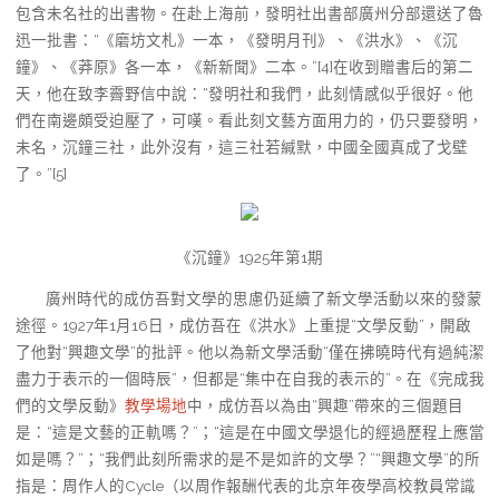
包含未名社的出書物。在赴上海前，發明社出書部廣州分部還送了魯
迅一批書：“《磨坊文札》一本，《發明月刊》、《洪水》、《沉
鐘》、《莽原》各一本，《新新聞》二本。”[4]在收到贈書后的第二
天，他在致李霽野信中說：“發明社和我們，此刻情感似乎很好。他
們在南邊頗受迫壓了，可嘆。看此刻文藝方面用力的，仍只要發明，
未名，沉鐘三社，此外沒有，這三社若緘默，中國全國真成了戈壁
了。”[5]
《沉鐘》1925年第1期
廣州時代的成仿吾對文學的思慮仍延續了新文學活動以來的發蒙
途徑。1927年1月16日，成仿吾在《洪水》上重提“文學反動”，開啟
了他對“興趣文學”的批評。他以為新文學活動“僅在拂曉時代有過純潔
盡力于表示的一個時辰”，但都是“集中在自我的表示的”。在《完成我
們的文學反動》
教學場地
中，成仿吾以為由“興趣”帶來的三個題目
是：“這是文藝的正軌嗎？”；“這是在中國文學退化的經過歷程上應當
如是嗎？”；“我們此刻所需求的是不是如許的文學？”“興趣文學”的所
指是：周作人的Cycle（以周作報酬代表的北京年夜學高校教員常識