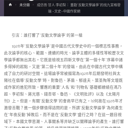
Home
未分類
成仿吾·甘人·李初梨： 重勘“反動文學論爭”的找九宮格發
端 –文史–中國作家網
引言：誰打響了“反動文學論爭”的第一槍
1928年“反動文學論爭”是中國古代文學史中的一個標志性事務，
此次論爭的核心、範圍、連續的時光、論爭主體的多樣性等較歷次文
學論爭都無出其右。它既是檢視五四新文學在“第一個十年”序幕中諸
多得掉的起點，又是“第二個十年”的發端，由此在中國古代文學中構
成了自力的研討空間。這場論爭常被描寫為1928年后期發明社與太
陽社在倡導“反動文學”時，對魯迅、茅盾、郁達夫、葉圣陶等文壇既
成作家的進犯所致，響應的重要“人名”和“刊物名”基礎都繚繞在馮乃
超、李初梨、蔣光慈、錢杏邨、魯迅、《文明批評》以及《太陽月
刊》上。但是，有關“反動文學”的會商早已有之，[1]何故在1928年才
激發舌戰？進一個步驟值得詰問的是，所謂“反動文學論爭”為何產生
在“年夜反動”掉敗后，而不是在“反動文學”盛行之時？在這一題目視
域下，本國文學思潮、人事關系等并缺乏以闡釋論爭的產生，誰打響