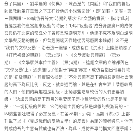
分子集團）、劉半農的《何典》、陳西瀅的《閑話》和“我們的魯迅
師長教師坐在華蓋之下正在抄他的小說舊聞鈔”，即“閑暇，閑暇，第
三個閑暇”。[6]成仿吾誇大“時期的請求”和“文藝的實質”，指出“此刻
曾經是我們應當起來反動的時辰！”[7]以“反動者”成分身處廣州的成仿
吾與仍在北京的常識分子曾經呈現顯明差別，他還不克不及明白說明
文學與反動的關系，但曾經開端天性地從否認層面來確認什么不是
“我們的文學反動”。沿著這一途徑，成仿吾在《洪水》上陸續頒發了
《打垮初級的興趣》（第26期）、《文學反動與興趣》（第33
期）、《文學家與本位主義》（第34期）。這組文章的立論都落在
“文學反動”上，逐步細化了他對于“興趣”界定，成仿吾指出他要打垮
的是“初級興趣”，其實際依據是：“不外興趣有高下卻紛歧定與社會階
層的高下為反比例。反之，就普通而論，越是在社會生涯上階層較高
的人們，他們的興趣越是初級，比擬那些階層較低的人們更要初
級。”“決議興趣的高下題目的重要因子是小我所受的教化是不是完
美。”“一切初級的興趣，它們的最主要的特征是虛假的與游玩的。”
[8]這些談吐取得了必定反應，在第28期、30期、35期《洪水》上都
刊載了以《〈完成我們的反動文學〉的反響》為題的讀者通訊。他們
對成仿吾的主意有贊成也有否決，為此，成仿吾專門撰文回應爭議：