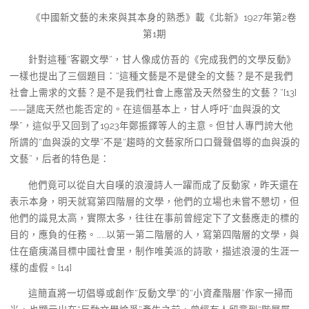
《中國新文藝的未來與其本身的熟悉》載《北新》1927年第2卷
第1期
針對這種“客觀文學”，甘人像成仿吾的《完成我們的文學反動》
一樣也提出了三個題目：“這種文藝是不是健全的文藝？是不是我們
社會上需求的文藝？是不是我們社會上應當及天然發生的文藝？”[13]
——謎底天然也能否定的。在這個基本上，甘人呼吁“血與淚的文
學”，這似乎又回到了1923年鄭振鐸等人的主意。但甘人專門誇大他
所謂的“血與淚的文學”不是“趨時的文藝家所口口聲聲倡導的血與淚的
文藝”，后者的特色是：
他們竟可以從自大自嘆的浪漫詩人一躍而成了反動家，昨天還在
表示本身，明天就寫第四階層的文學，他們的立場也未嘗不懇切，但
他們的識見太高，實際太多，往往在事前曾經定下了文藝應走的標的
目的，應負的任務。……以第一第二階層的人，寫第四階層的文學，與
住在瘡痍滿目標中國社會里，制作唯美派的詩歌，描述浪漫的生涯一
樣的虛假。[14]
這簡直將一切倡導或創作“反動文學”的“小資產階層”作家一掃而