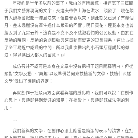
年夜約是半年多以前的事了。我由於有所感慨，接連寫了三篇關
于我們文藝界現況的文字，交達夫帶往上海在洪水上頒發了。現在頗
有人認為會掀起一陣風浪來，但自覺表以來，到此刻又已過了有幾個
月，差未幾還沒有產生過什么嚴重的回響；明日黃花，連我本身也曾
經丟到了九霄云外。這真是不克不及不感激我們的公民反動，由於在
反動的時期，反動的急劇舉動與這舉動而變更的短長關系，這些占據
了全平易近中認識的中間，所以我此次拋出的小石頭所應誘起的微
浪，得以逃出大都人的留意。[9]
成仿吾并不認可是本身在文章中沒有把相干題目闡釋明白，但從
頭對“文學反動”、“興趣”以及準備若何來扶植新的文學，扶植什么樣
文學”做出了謹慎的界定：
再就創作于批駁兩方面察看興趣的感化時，我們可以說：在創作
心思上，興趣即特別愛好的知足；在批駁上，興趣即既成法例的利
用。
……
我們新興的文學，在創作心思上應當是純潔的表示的請求，在批
駁上應當是一種扶植的盡力。……至未來成為什么樣的文學，這是要看