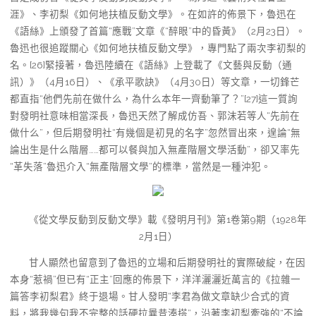
涯》、李初梨《如何地扶植反動文學》。在如許的佈景下，魯迅在
《語絲》上頒發了首篇“應戰”文章《“醉眼”中的昏黃》（2月23日）。
魯迅也很追蹤關心《如何地扶植反動文學》，專門點了兩次李初梨的
名。[26]緊接著，魯迅陸續在《語絲》上登載了《文藝與反動（通
訊）》（4月16日）、《承平歌訣》（4月30日）等文章，一切鋒芒
都直指“他們先前在做什么，為什么本年一齊動筆了？”[27]這一質詢
對發明社意味相當深長，魯迅天然了解成仿吾、郭沫若等人“先前在
做什么”，但后期發明社“有幾個是初見的名字”忽然冒出來，遑論“無
論出生是什么階層……都可以餐與加入無產階層文學活動”，卻又率先
“革失落”魯迅介入“無產階層文學”的標準，當然是一種沖犯。
《從文學反動到反動文學》載《發明月刊》第1卷第9期（1928年
2月1日）
甘人顯然也留意到了魯迅的立場和后期發明社的實際破綻，在因
本身“惹禍”但已有“正主”回應的佈景下，洋洋灑灑近萬言的《拉雜一
篇答李初梨君》終于退場。甘人發明“李君為做文章缺少合式的資
料，將我幾句我不完整的話硬拉曩昔湊搭”，沿著李初梨牽強的“不論