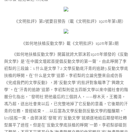
《文明批評》第2號要目預告（載《文明批評》1928年第1期）
《如何地扶植反動文學》載《文明批評》1928年第2期
《如何地扶植反動文學》開篇就誇大郭沫若1926年頒發的《反動
與文學》是“在中國文壇起首提倡反動文學的第一聲”，由此睜開了李
初梨的三段論：1.什么是文學？2.文學反動底汗青的追跡3.反動文學底
扶植的睜開。在“什么是文學”這節，李初梨的立論完整來自成仿吾
《完成我們的文學反動》，將“反動文學”的批評對象瞄準了“興趣文
學”。在“汗青的追跡”這節，李初梨則從五四新文學以來中國社會的階
層分化指出，“‘發明社’把他最后的三個詩人，——穆木天，王獨清，
馮乃超，送出社會來以后，已完整地掉了它反動的意義，它後期的汗
青的任務，曾經結束。……以后當為文學反動到反動文學的醞釀期。”
[21]這般一來，由郭沫若“發現”的“反動文學”就順遂地給后期發明社轉
型展平了途徑。但是在“反動文學底扶植的睜開”一節，李初梨卻碰到