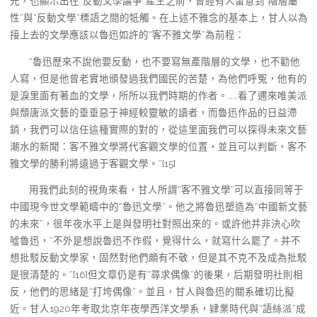
光，也顯示出在“反動文學論爭”產生之前，曾經有人留意到“階層屬
性”與“反動文學”標語之間的牴觸。在上述不雅念的基本上，甘人以為
接上去的文學應該以魯迅如許的“客不雅文學”為前程：
“魯迅歷來不說他要反動，也不要寫無產階層的文學，也不勸他
人寫，但是他曾老實地頒發過我們國民的苦楚，為他們呼冤，他有的
是淚里面有著血的文學，所所以我們時期的作者。……看了邇來唯美派
與頹唐派文藝的垂垂惡于神經較靈敏的讀者，而魯迅作品的日益滯
銷，我們可以信任這種實際的對的，從這里面我們可以探得未來文藝
潮水的新聞：客不雅文學將代客觀文學的位置，並且可以判斷，客不
雅文學的勝利將遠過于客觀文學。”[15]
用我們此刻的視角來看，甘人所謂“客不雅文學”可以直接同等于
中國現今世文學範疇中的“魯迅文學”。他之將魯迅塑造為“中國新文藝
的未來”，很年夜水平上是與發明社對照出來的。或許他并非決心吹
噓魯迅，“不外是想說魯迅不作假，覺得什么，就寫什么罷了。并不
想批駁反動文學家，固然對他們頗有不敬，但是其不克不及成為批駁
是很清楚的。”[16]但文章仍是有“尋求偶像”的後果，后期發明社則相
反，他們的思緒是“打垮偶像”。並且，甘人與魯迅的關系確切比擬
近。甘人1920年考取北京年夜學西洋文學系，肄業時代與“語絲派”成