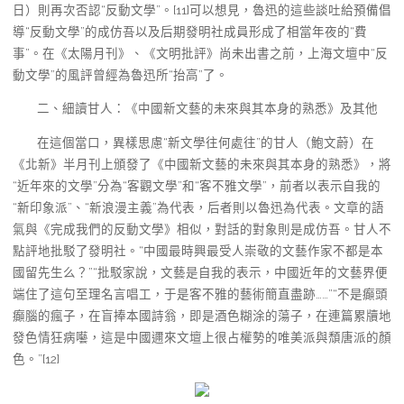
日）則再次否認“反動文學”。[11]可以想見，魯迅的這些談吐給預備倡
導“反動文學”的成仿吾以及后期發明社成員形成了相當年夜的“費
事”。在《太陽月刊》、《文明批評》尚未出書之前，上海文壇中“反
動文學”的風評曾經為魯迅所“抬高”了。
二、細讀甘人：《中國新文藝的未來與其本身的熟悉》及其他
在這個當口，異樣思慮“新文學往何處往”的甘人（鮑文蔚）在
《北新》半月刊上頒發了《中國新文藝的未來與其本身的熟悉》，將
“近年來的文學”分為“客觀文學”和“客不雅文學”，前者以表示自我的
“新印象派”、“新浪漫主義”為代表，后者則以魯迅為代表。文章的語
氣與《完成我們的反動文學》相似，對話的對象則是成仿吾。甘人不
點評地批駁了發明社。“中國最時興最受人崇敬的文藝作家不都是本
國留先生么？”“批駁家說，文藝是自我的表示，中國近年的文藝界便
端住了這句至理名言唱工，于是客不雅的藝術簡直盡跡……”“不是癲頭
癲腦的瘋子，在盲捧本國詩翁，即是酒色糊涂的蕩子，在連篇累牘地
發色情狂病囈，這是中國邇來文壇上很占權勢的唯美派與頹唐派的顏
色。”[12]