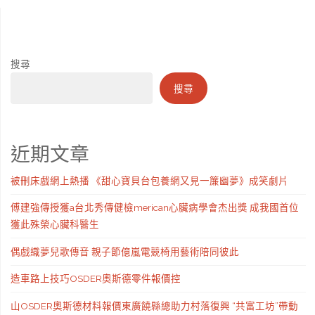
搜尋
搜尋
近期文章
被刪床戲網上熱播 《甜心寶貝台包養網又見一簾幽夢》成笑劇片
傅建強傳授獲a台北秀傳健檢merican心臟病學會杰出獎 成我國首位
獲此殊榮心臟科醫生
偶戲織夢兒歌傳音 親子節億嵐電競椅用藝術陪同彼此
造車路上技巧OSDER奧斯德零件報價控
山OSDER奧斯德材料報價東廣饒縣總助力村落復興 “共富工坊”帶動