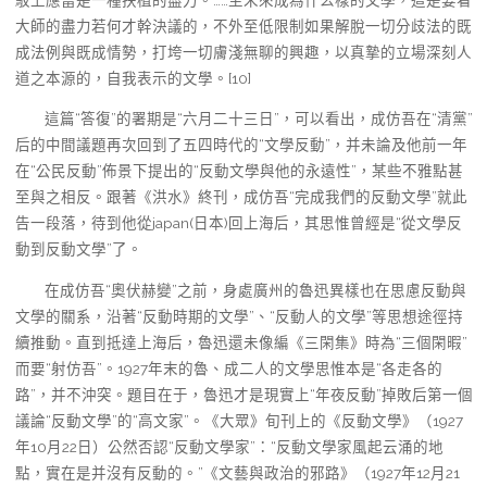
大師的盡力若何才幹決議的，不外至低限制如果解脫一切分歧法的既
成法例與既成情勢，打垮一切膚淺無聊的興趣，以真摯的立場深刻人
道之本源的，自我表示的文學。[10]
這篇“答復”的署期是“六月二十三日”，可以看出，成仿吾在“清黨”
后的中間議題再次回到了五四時代的“文學反動”，并未論及他前一年
在“公民反動”佈景下提出的“反動文學與他的永遠性”，某些不雅點甚
至與之相反。跟著《洪水》終刊，成仿吾“完成我們的反動文學”就此
告一段落，待到他從japan(日本)回上海后，其思惟曾經是“從文學反
動到反動文學”了。
在成仿吾“奧伏赫變”之前，身處廣州的魯迅異樣也在思慮反動與
文學的關系，沿著“反動時期的文學”、“反動人的文學”等思想途徑持
續推動。直到抵達上海后，魯迅還未像編《三閑集》時為“三個閑暇”
而要“射仿吾”。1927年末的魯、成二人的文學思惟本是“各走各的
路”，并不沖突。題目在于，魯迅才是現實上“年夜反動”掉敗后第一個
議論“反動文學”的“高文家”。《大眾》旬刊上的《反動文學》（1927
年10月22日）公然否認“反動文學家”：“反動文學家風起云涌的地
點，實在是并沒有反動的。”《文藝與政治的邪路》（1927年12月21