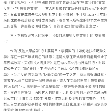
備《文明批評》，但他在國際的文學主意還逗留在“完成我們的文學
反動”、“打垮興趣文學”上。甘人所批駁的“文藝是自我的表示”等不雅
念，其都實是成仿吾以及發明社本身的不雅點。對于從japan(日本)回
來的成仿吾和后期發明社成員來說，彌合甘人所指出的他們文學主意
上的斷裂，進而為發明社謀取“汗青符合法規性”變得無比主要。
三、李初梨與甘人的論爭：《如何地扶植反動文學》的“擺佈開
弓”
作為“反動文學論爭”的主要篇目，李初梨的《如何地扶植反動文
學》存在一個不難被疏忽的細節：這篇文章在正式頒發前能夠停止了
年夜幅改寫。第1期《文明批評》是在1927年12月23日編好的，附印
時預告了第2期的要目，李初梨的文章題為《若何扶植反動的文
學》。[20]“反動的文學”與“反動文學”僅一字之差，意思卻很紛歧樣。
前者在1928年以前是一個微觀命題，誇大在文學的態度上帶有狹義
的“反動性”，后者則是一個“專屬概念”，或許說是專屬于發明社的概
念。前述曾經提到，面臨甘人的詰責，后期發明社自出道之始就面對
著嚴重的“汗青符合法規性”考驗。作為后期發明社的實際擔負，李初
梨起首要處置的就是對發明社的過往停止自我清理，這種內涵焦炙以
往常被“進犯魯迅”所掩蔽。