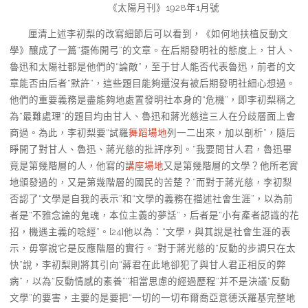
《太陽月刊》1928年1月號
厘清上述李初梨的改寫細節后可以看到，《如何地扶植反動文
學》釀成了一篇“擺佈開弓”的文章。在后期發明社的態度上，甘人、
魯迅和太陽社都是他們的“論敵”，至于甘人能否代表魯迅，前者的文
章能否由后者“默許”，這些題目能夠還沒有被后期發明社細心想過。
他們的重要義務是盡能夠地處置發明社本身的“危機”，即李初梨稱之
為“最難處理”的題目均由甘人、魯迅和蔣光慈這三人在分歧層面上會
商過。為此，李初梨要“試羅
舞蹈場地
列一二出來，加以剖析”，隨后
睜開了對甘人、魯迅、蔣光慈的批評序列。“我要問甘人君，魯迅畢
竟是第幾階層的人，他寫的
講座場地
又是第幾階層的文學？他所老實
地頒發過的，又是第幾階層的國民的苦楚？”而對于蔣光慈，李初梨
否認了“文學是自我的表示”和“文學的義務在描述社會生涯”，以為前
者是“不雅念論的鬼魂，本位主義的夢話”，后者是“小有產者認識的花
招，機遇主義的唸經”。[24]他以為：“文學，與其說是社會生涯的表
示，毋寧說它是反應階層的實行。”對于蔣光慈的“反動的步調只在太
快”說，李初梨則將其引向“蔣君在此地卻犯了與甘人君正相反的弊
病”，以為“反動情感的素養”“相當思慮的經過歷程”并不是決議“反動
文學”的要害，主要的是要把“一切的一切布爾喬亞意德沃羅基完整地