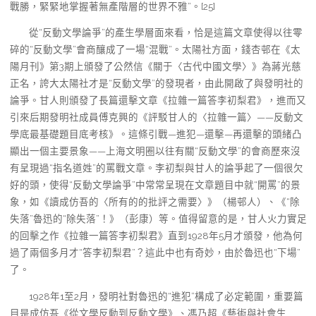
戰勝，緊緊地掌握著無產階層的世界不雅”。[25]
從“反動文學論爭”的產生學層面來看，恰是這篇文章使得以往零
碎的“反動文學”會商釀成了一場“混戰”。太陽社方面，錢杏邨在《太
陽月刊》第3期上頒發了公然信《關于〈古代中國文學〉》為蔣光慈
正名，誇大太陽社才是“反動文學”的發現者，由此開啟了與發明社的
論爭。甘人則頒發了長篇還擊文章《拉雜一篇答李初梨君》，進而又
引來后期發明社成員傅克興的《評駁甘人的〈拉雜一篇〉——反動文
學底最基礎題目底考核》。這條引戰—進犯—還擊—再還擊的頭緒凸
顯出一個主要景象——上海文明圈以往有關“反動文學”的會商歷來沒
有呈現過“指名道姓”的罵戰文章。李初梨與甘人的論爭起了一個很欠
好的頭，使得“反動文學論爭”中常常呈現在文章題目中就“開罵”的景
象，如《讀成仿吾的〈所有的的批評之需要〉》（楊邨人）、《“除
失落”魯迅的“除失落”！》（彭康）等。值得留意的是，甘人火力實足
的回擊之作《拉雜一篇答李初梨君》直到1928年5月才頒發，他為何
過了兩個多月才“答李初梨君”？這此中也有奇妙，由於魯迅也“下場”
了。
1928年1至2月，發明社對魯迅的“進犯”構成了必定範圍，重要篇
目是成仿吾《從文學反動到反動文學》、馮乃超《藝術與社會生