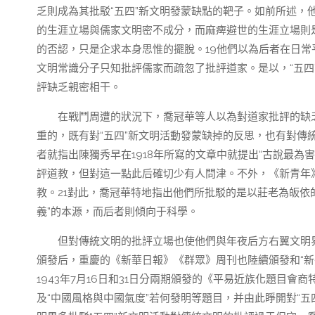
乏則成為其批駁“五四”新文明發蒙缺點的靶子。如前所述，
的生涯立場與儒家文明密不成分，而麻痺避世的生涯立場則
的否認，只是企求本身思惟的擺脫。19他們以為后者在日
文明常識分子只知批評儒家而疏忽了批評道家。是以，“五四
評缺乏親密相干。
在戰鬥周遭的狀況下，喬冠華等人以為對道家批評的缺
重的，既有對“五四”新文明活動發蒙缺掉的反思，也有對傳
者就指出陳獨秀早在1918年所寫的文章中就提出“古說最為
評道教，但對這一點此后確切少有人問津。不外，《新青年》
教。21對此，喬冠華特地指出他們所批駁的是以莊老為皈依
義”的本源，而后者則傾向于科學。
但對傳統文明的批評立場也使他們與年夜后方右翼文明界
頒發后，重慶的《新華日報》《群眾》周刊也陸續頒發和“新
1943年7月16日和31日分兩期頒發的《平易近族化題目
及“中國風格與中國氣度”若何發明等題目，并由此睜開對“五