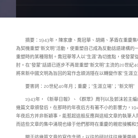
摘要：1943年，陳家康、喬冠華、胡繩、茅盾在重慶
為契機重塑“新文明”活動，使重塑自己成為反動話語建構的一
重塑時的某種限制。喬冠華等人以“生涯”為切進點，使發蒙
肘。在“發蒙”話語已逐步不再是重塑“新文明”主流的20世
將來新中國文明為旨回的寫作念頭消隱在以轉變作家“生涯立
要害詞：20世紀40年月；重慶；“生涯立場”；“新文明”
1943年，《新華日報》、《群眾》周刊以及郭沫若主編
幾篇文章頒發后，在那時的年夜后方有著不小的影響力，194
年夜后方并非新穎事，能惹起這般反應與這組文章的執筆人
而這些文章的集中涌現也緣于他們那時在重慶的親密接觸和
關于這幾篇文章的寫作念頭，以往的研討往往幾筆帶過