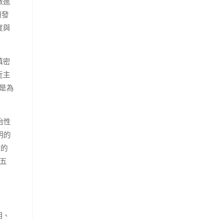
做進
頒發
度與
慎密
近主
只是為
治性
明的
動的
五
明、