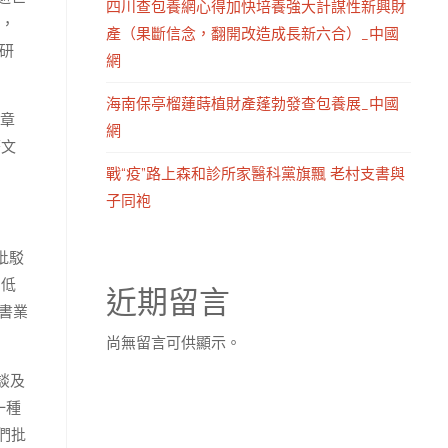
四川查包養網心得加快培養強大計謀性新興財
想，
產（果斷信念，翻開改造成長新六合）_中國
研
網
海南保亭榴蓮蒔植財產蓬勃發查包養展_中國
文章
網
著文
戰“疫”路上森和診所家醫科黨旗飄 老村支書與
子同袍
批駁
“低
近期留言
書業
尚無留言可供顯示。
談及
一種
們批