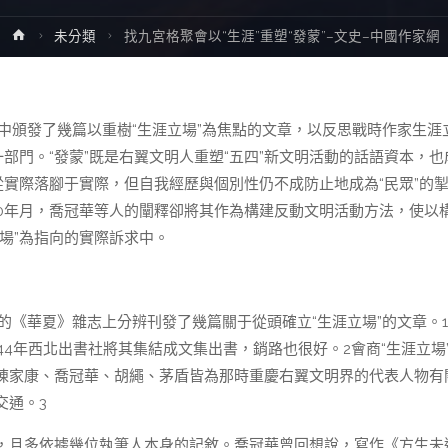
Home
未分類
找九宮格聚會以“生涯”重塑“發蒙”–文史–中國作家網
集中頒發了幾篇以重樹“生涯立場”為焦點的文章，以反思戰時作家生涯
部門。“發蒙”既是右翼文明人重塑“五四”新文明活動的話語資本，也
從實際落腳于實際，但自我經歷與個別性仍不成防止地成為“民眾”的
紀40年月，喬冠華等人的闡釋卻將其作為構建反動文明活動方法，使以
場”為指向的實際訴求中。
的《華夏》雜志上分辨刊發了幾篇關于從頭確立“生涯立場”的文章。
4年西北出書社將其集結成文集出書，銷路也很好。2會商“生涯立場
陳家康、喬冠華、胡繩、茅盾皆為那時重慶右翼文明界的代表人物有
交通。3
，且多依據幾位執筆人本身的記敘。喬冠華曾回想說，寫作《方生未