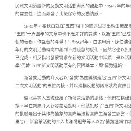
民眾文明這股新的反動文明活動海潮的鼓起中，1927年的
的需要性，進而激發了比擬保守的反動情感。
1932年，瞿秋白就在“五四”相干的闡述里提出應由無產
“五四”十周圍年的文章中也不乏如許的論述，以為“五四”
朝的義務，作堅苦的斗爭！”281936年，由張申府、陳伯
年月的文明活動轉向中起到不成疏忽的感化。固然它也以批駁
已完成，相反指出發蒙需求在新的文明活動中延續，是以活動
學”代替“五四”新文明活動原有的實際基本，即“情勢邏輯”。
新發蒙活動的介入者以“發蒙”為關鍵構建起“五四”新文明
二次文明活動”的思惟內核，并以建構反動認識形狀為實際目
喬冠華等人基礎延續了新發蒙活動的思緒，他們在構建
換。早在胡繩介入新發蒙活動時，他就批駁了“五四”新文明活
的批駁是出于其作為抽象的實際無法對實際生涯發生影響，使
里”31。新發蒙活動的介入者和喬冠華等人以為“情勢邏輯”作