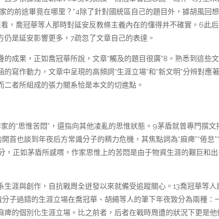
家的前途畢竟在哪里？”4除了針對國統區自己的題目外，據胡風回
來看，喬冠華等人那時對延安反教條主義內在的懂得并不確實。6此后
方仍是延安影響更多，7疏忽了文章自己的表達。
的成果，正如喬冠華所說，文章“觸及的題目很廣”8。熟悉到這些
的寫作動力，文章中呈現的高頻詞“生涯立場”和“新文明”分辨對應
而二者所組成的張力關系恰是本文的切進點。
括作家的“思惟苦悶”，還指向其他凌亂的思惟狀態。9茅盾就曾專門撰文
開首也談到年夜后方常識分子的精力危機，其焦點詞為“麻痺”“倦怠”
成分，正如茅盾所感喟，作家思惟上的苦悶是由于物資生涯的艱巨和出
系生涯與創作，自抗戰周全迸發以來就備受追蹤關心。13喬冠華等人
識分子過錯的生涯立場在喬冠華、胡繩等人的筆下年夜致分為兩種：
麻痺的個別化生涯立場。比之前者，后者在戰時周遭的狀況下更是他