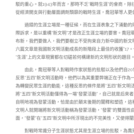
駁的重心。就1943年而言，那時不乏“戰時生涯”的會商，
從經濟開支與行動層面調劑頹靡的戰時生涯，喬冠華等人更
過錯的生涯立場是一種征候，而在生涯表象之下涌動的
際訴求，是以重構“新文明”才是改正生涯立場的要害。喬冠
布新，我們要做人，我們要樹立不受拘束自力新中國的新文明
六篇文章是我國新文明活動成長的新階段上最佳的收獲”17
“生涯”上的文章現實都在切磋若何構建新的文明形狀的題目
由此，喬冠華等人對戰時作家狀態的批駁以及他們自20世
反思“五四”新文明活動時，他們以為其重要弊端正在于作為
為轉變民眾生涯的動能，這種反思的條件是將“五四”新文明活
將“五四”新文明活動懂得為一場“發蒙活動”，自己就是后來
自明地視為發蒙活動，恰是由於顛末後期的闡釋和塑造，這種
文明人就開端將新文明活動稱為發蒙活動，“發蒙”的雙面性
面，“發蒙”在“五四”新文明中所浮現出的不完美性，又使得
對戰時常識分子生涯狀態尤其是生涯立場的批駁，為喬冠