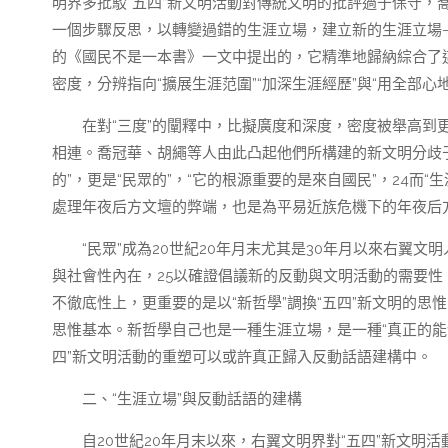
明界多批駁“五四”新文明活動對傳統文明的批評過于保守，
一個步驟反思，以轉變過錯的生涯立場，建立新的生涯立場——
的《國民不是一本書》一文中提出的，它精準地歸納綜合了這
密度，分辨指向“擴展生涯范圍”“加深生涯經歷”與“用全部心
在對“三度”的闡釋中，比擬廣度和深度，密度被舉高
相連。喬冠華、胡繩等人由此凸起他們所構建的新文明分歧于
的”，更是“民眾的”，“它的根源重要的是來自國民”，24而
處理年夜后方文壇的弊端，也是為平易近族危機下的年夜后
“民眾”成為20世紀20年月末尤其是30年月以來右翼
與社會性內在，25以確證倡議新的反動與文明活動的需要性
不徹底性上，更重要的是以“新哲學”調換“五四”新文明的
思惟基本。新哲學自己也是一種生涯立場，是一種“真正的能
四”新文明活動的重塑可以或許真正歸入反動話語建構中。
二、“生涯立場”與反動話語的建構
自20世紀20年月末以來，右翼文明界對“五四”新文明