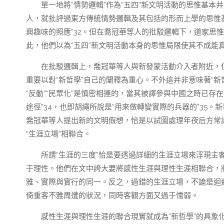
單一地將“情勢邏輯”作為“五四”新文明活動的思惟基
人，就批評過東方傳統情勢邏輯及其包括的形而上學的思惟基
興趣味的照應”32。但在喬冠華等人的批駁邏輯下，道家思惟
此，他們以為“五四”新文明活動本身的思惟局限使其不成能
在批駁邏輯上，喬冠華等人與新發蒙活動介入者附近，
重要以對“新哲學”自己的闡釋為重心。不外這并非意味著“新哲
“反動”“民眾化”是慎密相連的，當其被譯參與中國之時已存
途徑”34，也即胡繩所說是“用來做轉變實際的兵器的”35
喬冠華等人提出新的文明假想，恰是以試圖處理年夜后方常識
“生涯立場”相聯合。
所謂“生涯的三度”恰是要透過詳細的生涯立場來浮現
于理性。他們在文中誇大要將感性生涯與理性生涯相聯合，
雅、實際與實行的同一。反之，過錯的生涯立場，不論是迴
倚重客不雅周遭的狀況，同時客觀方面又過于懦弱。
感性生涯與理性生涯的聯合現實就成為“新哲學”的具象