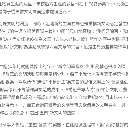
除往物資生涯的艱巨，年夜后方生涯的題目也在于“茍安適樂”14。比擬
偏向于從思惟文明層面追求處理道路。
則是文明的淵流。同時，追隨新的生涯立場也是重構新文明必定發生
華在《論生涯立場與實際主義》中開門見山地寫道：“我們要除舊，我
”15。而史任遠16在為文集《方生未逝世之間》所作的序中也稱“這
。他以“新文明”為焦點來統攝六篇文章的宗旨，恰是由於這些標題聚焦
。
紀30年月就開端停止的“五四”新文明重審以“生涯”為軸心得以交匯
一場群眾的文明活動卻與民眾相分別，偏于小我化，沒有真正將思惟
動視為一場以傳佈“迷信”“平易近主”為宗旨的思惟文明上的“發蒙活動
者對其停止汗青闡釋與塑造的成果。18喬冠華等人將“五四”新文明活動
懂得簡直已成為一種認知中的“前常識”。自20世紀20年月末以來，
由此展示。一方面它合適闡釋者的文明等待與欲借用的文明資本；另
闡釋者取得批評和超出“五四”新文明的空間。
華等人供給了重塑“發蒙”的契機，在此經過歷程中，對“道家”批評