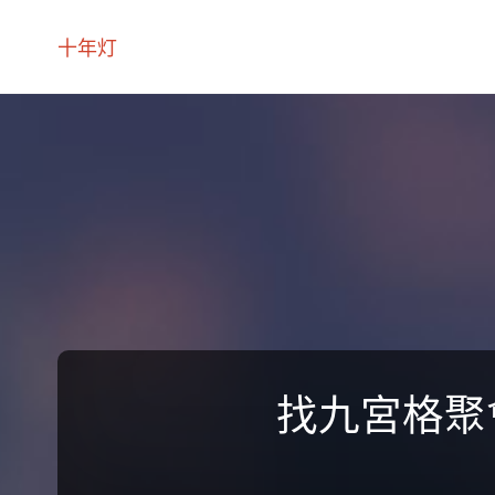
十年灯
找九宮格聚會