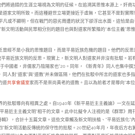
他們將過錯的生涯立場視為文明的征候。在追溯其思惟本源上，奸商
是道家文明所致。而這種避世立場更接近于虛無，它甚至不是對實際
常平凡或不顯明，但在戰鬥的惡劣周遭的狀況下卻浮出水面，這恰是由
”新文明活動與民眾相分別的題目也與對道家所繁殖的“本位主義”思
乏曾經不是小我的思惟題目，而是平易近族危機的題目。他們的反思
統平易近族文明的反思。現實上，新文明人對道家并非沒有批駁。若
害于中國者，非儒家乃陰陽家也”20。同年，《新青年》同人也集中撰
同人對“道家”與“道教”并未做區隔，他們在批駁中所言的道家也多
的道
共享會議室
家而不是崇尚黃老的道教。且以為前者才是導向“本
的批駁導向有相異之處。自1940年《新平易近主主義論》一文在
平易近主主義文明”相干的文章。此中比擬令人注視的是《群眾》周
會商特輯》，合計十五篇文章。這些文章觸及新文明扶植、“平易近族化”
四”新文明活動反傳統的保守性的批駁。20世紀40年月，年夜后方右