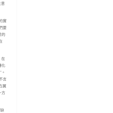
主意
的實
們要
里的
在
。在
轉化
”。
不言
右翼
一方
的缺