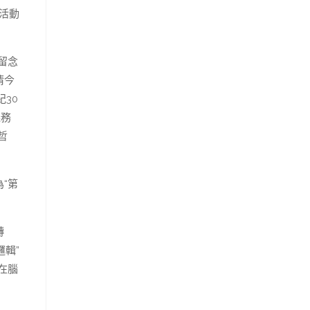
活動
留念
清今
30
義務
哲
“第
轉
邏輯”
在腦