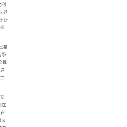
功利
世界
于新
惟批
是雙
有學
文批
指道
位主
延安
刊在
內在
翼文