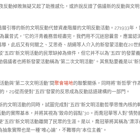
年夜反動掉敗無疑又起了助推感化，或許說反證了倡議新的反動與文明
階層引導的新的文明反動代替資產階層的文明反動活動。271933年，
已成為曩昔式，“它的汗青義務曾經盡完，我們用不沉迷戀曩昔，應當認
達倡導，此后又有何關之、艾思奇、胡繩等人介入的新發蒙活動在20世紀
“五四”新文明活動的民眾缺掉為條件，但它并不以為“五四”的發蒙
倡議者也將新發蒙活動稱為“第二次文明活動”。其焦點要義是以“新
活動與“第二次文明活動”間
聚會場地
的聯繫關係，同時將“新哲學”作為
的，29從而使對“五四”發蒙的反思成為反動話語建構的一部門。
新的文明活動的同時，試圖完成對“五四”新文明活動哲學思惟內核的
動的實際基本，并將其視為“致命的弱點”30。而喬冠華等人對“情勢
“五四”新文明活動離開了民眾的生涯。是以，喬冠華將其稱為“漂浮
為抽象實際也是一種“唯心論”，不難導向“本位主義”。