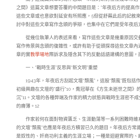
之間》這篇文章想要答覆的中間題目是：“年夜后方的提高作
這些文章或也意欲對延安有所照應，5但從舒蕪此后的記敘
討中對這些文章寫作念頭的爭辯，也集中在它們是受年夜后
從幾位執筆人的表述來看，寫作這些文章是幾重原因交疊
寫作佈景與念頭的復雜性，或許有助于從頭探尋這些文章內涵
章的實
教學場地
際訴求及隱含其下的反動話語建構的意圖，
一、“戰時生涯”反思與“新文明”重塑
1943年，年夜后方刮起文壇“頹風”，這股“頹風”既包
初級興趣在文壇的“盛行”10，喬冠華在《方生未逝世之間》的
沉”11。文壇的各種弊端及作家的精力狀態與戰時生涯密不
的瘠薄。12
作家若何在面對物資匱乏、生涯動蕩等一系列困難時維
的文壇“頹風”也應是年夜后方積習已久的題目。年夜后方常
是奴性的、奸商功利主義的生涯立場；一種是迴避實際的、