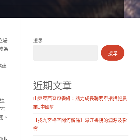
立場
搜尋
成為
搜尋
掣
構建
近期文章
山東萊西查包養網：鼎力成長聰明舉措措施農
1這
業_中國網
”在
關。
【找九宮格空間何楷儒】淥江書院的淵源及影
響
逝世