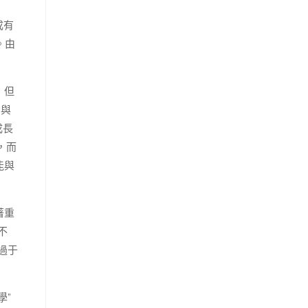
同
成有
。由
，但
3與
成長
，而
能與
著重
不
過于
學”