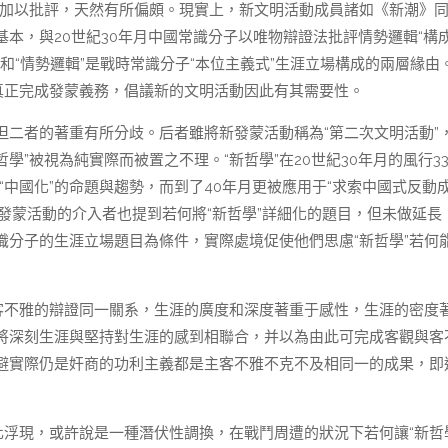
本并加以批評，天然有所偏頗。現實上，新文明活動成員諸如《新潮》
本，與20世紀30年月中國常識分子以唯物辯證法批評情勢邏輯“構
和“情勢邏輯”是戰時常識分子“本位主義式”生涯立場構成的兩層緣由
真正完成發蒙義務，倡議新的文明活動因此有其需要性。
但二者的著重有所分歧。后者雖將新發蒙活動稱為“第二次文明活動”
學”被視為純實際而被置之不理。“新哲學”在20世紀30年月的風行3
在“中國化”的命題與趨勢，而到了40年月更被應用于“求索中國式反動
。新發蒙活動的介入者也提到若何將“新哲學”詳細化的題目，但未做延長
分子的生涯立場題目為條件，實際處境促使他們思慮“新哲學”若何
主客不雅的辯證同一關系，生涯的廣度和深度著重于感性，生涯的密度
將深刻生涯與堅持對生涯的感到相聯合，并以為由此可完成客觀與客
避實際仍是奸商的功利主義都是主客不雅不克不及相同一的成果，即
化浮現，或許說是一種潛伏性調換，在戰鬥周遭的狀況下若何讓“新哲