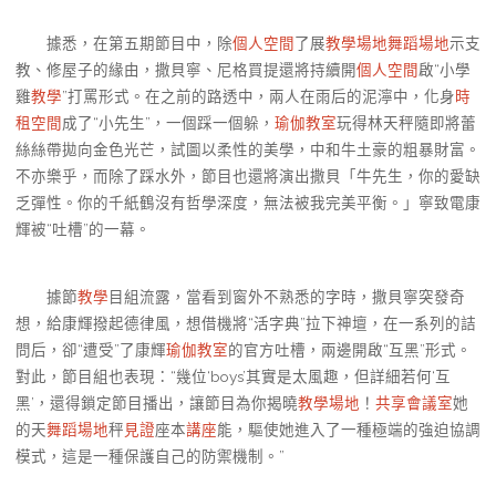
據悉，在第五期節目中，除
個人空間
了展
教學場地
舞蹈場地
示支
教、修屋子的緣由，撒貝寧、尼格買提還將持續開
個人空間
啟“小學
雞
教學
”打罵形式。在之前的路透中，兩人在雨后的泥濘中，化身
時
租空間
成了“小先生”，一個踩一個躲，
瑜伽教室
玩得林天秤隨即將蕾
絲絲帶拋向金色光芒，試圖以柔性的美學，中和牛土豪的粗暴財富。
不亦樂乎，而除了踩水外，節目也還將演出撒貝「牛先生，你的愛缺
乏彈性。你的千紙鶴沒有哲學深度，無法被我完美平衡。」寧致電康
輝被“吐槽”的一幕。
據節
教學
目組流露，當看到窗外不熟悉的字時，撒貝寧突發奇
想，給康輝撥起德律風，想借機將“活字典”拉下神壇，在一系列的詰
問后，卻“遭受”了康輝
瑜伽教室
的官方吐槽，兩邊開啟“互黑”形式。
對此，節目組也表現：“幾位‘boys’其實是太風趣，但詳細若何‘互
黑’，還得鎖定節目播出，讓節目為你揭曉
教學場地
！
共享會議室
她
的天
舞蹈場地
秤
見證
座本
講座
能，驅使她進入了一種極端的強迫協調
模式，這是一種保護自己的防禦機制。”