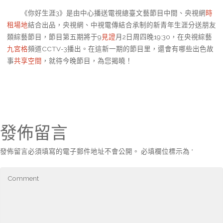
《你好生涯3》是由中心播送電視總臺文藝節目中間、央視網
時
租場地
結合出品，央視網、中視電傳結合承制的新青年生涯分送朋友
類綜藝節目，節目第五期將于9
見證
月2日周四晚19:30，在央視綜藝
九宮格
頻道CCTV-3播出。在這新一期的節目里，還會有哪些出色故
事
共享空間
，就待今晚節目，為您揭曉！
發佈留言
發佈留言必須填寫的電子郵件地址不會公開。
必填欄位標示為
*