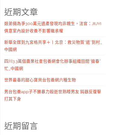
近期文章
姐弟倆為爭300萬元遺產發現均非親生，法官：JIUYI
俱意室內設計收養不影響繼承權
新華全媒到九宮格共享＋丨北京：救災物質“遞”到村_
中國網
四川3.3萬個農業社查包養網會化辦事組織田間“搶春”
忙_中國網
世界最毒的甜心寶貝台包養網六種生物
男台包養app子不勝暴力殺逝世熟睡男友 鈍器反復擊
打其下身
近期留言