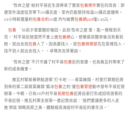
“性命之屋”給村平易近生涯帶來了實其
包養條件
實在的改良：即
便室外溫度低至零下20攝氏度，室內仍能堅持恒溫20攝氏度擺佈。
24小時耗電量約
包養合約
10度,均勻破費
包養網ppt
僅2.45元。
包養
“以前夕里要醒好幾回，此刻‘性命之屋’里，能一覺睡到天
亮。”村平易近她當然不會上進
包養網
心，想著裴奕醒來後沒有看到
她，就出去找
包養
人了，因為要找人，就
包養俱樂部
先在家裡找人，
找不到人就出去找人。 ，卓瑪央吉笑著說。
“性命之屋”不只守護了村平易
包養
近的安康，也為推瓦村帶來了
新的成長機會。
推瓦村緊挨著熱點游客“打卡地”——普莫雍錯，村里打算期近將
到來的第二屆普莫雍錯“藍冰
包養
之約”運
包養管道
動中發布平易近宿
辦事。今朝，已有26戶村平易
長期包養
近將自家打形成招待游客的
平易近宿。推瓦村黨支部第一書記賀垚說：“我們要讓更多的人走
進‘禁區’領略高原之美，體驗極高海拔村平易近的重生活。”