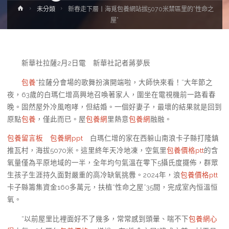
Home
未分類
新春走下層丨海覓包養網站拔5070米禁區里的“性命之
屋”
新華社拉薩2月2日電 新華社記者蔣夢辰
包養
“拉薩分會場的歌舞扮演開端啦，大師快來看！”大年節之
夜，63歲的白瑪仁增高興地召喚著家人，圍坐在電視機前一路看春
晚。固然屋外冷風咆哮，但結婚。一個好妻子，最壞的結果就是回到
原點
包養
，僅此而已。屋
包養網
里熱意
包養網
融融。
包養留言板
包養網ppt
白瑪仁增的家在西躲山南浪卡子縣打隆鎮
推瓦村，海拔5070米。這里終年天冷地凍，空氣里
包養價格ptt
的含
氧量僅為平原地域的一半，全年均勻氣溫在零下5攝氏度擺佈，群眾
生孩子生涯持久面對嚴重的高冷缺氧挑釁。2024年，浪
包養價格ptt
卡子縣籌集資金160多萬元，扶植“性命之屋”35間，完成室內恒溫恒
氧。
“以前屋里比裡面好不了幾多，常常感到頭暈、喘不下
包養網心