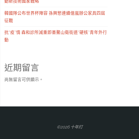
動新技術國家戰略
韓國隊公布世界杯陣容 孫興慜連續億嵐辦公家具四屆
征戰
抗“疫”情 森和診所減重即墨鰲山衛街道“硬核”青年外行
動
近期留言
尚無留言可供顯示。
©2026 十年灯