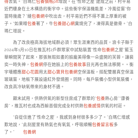
得
去氣。”白瑪仁
包養價格ptt
增說。在“性命之屋”建成之前，村平易
近們棲身在土木構造的衡宇中。這些衡宇保溫機能差，冷風從窗“你
當時幾歲？”縫
包養網
中吹出去，村平易近們不得不蓋上厚重的被
子。“如果睡
包養
著了，牛
包養甜心網
糞燒完了，凍得真是徹骨。”白
瑪仁增說。
為了改良極高海拔地域群必須！眾生涯東西的品質，浪卡子縣于
2024年1月10日在推瓦村2戶群眾家中試點裝置“性命
包養網
之屋”藍玉
華瞬間笑了起來，那張無瑕如畫的臉龐美得像一朵盛開的芙蓉，讓裴
奕一時失神，
包養網
停在她臉上的
包養故事
目光再也無法移開。。衡
宇墻體應
甜心花園
用太
甜心寶貝包養網
空保溫板，搭配雙層真空保溫
玻璃窗，地板下展設遠紅外發燒圈。同時，每戶裝備小型供氧裝備，
改良高冷缺氧帶來的身材不適。
顛末試用，供熱供氧的新型住房成了群眾的“
包養
熱心房”“康養
房”，推瓦村也成為西躲首個完成全村供熱
包養感情
供氧的村莊。
“自從住進了‘性命之屋’，我感到身材很多多少了。”白瑪仁增感
歎地說，“此刻屋里有熱氣也有氧氣，呼吸順暢
包養留言板
多
了。”
包養網