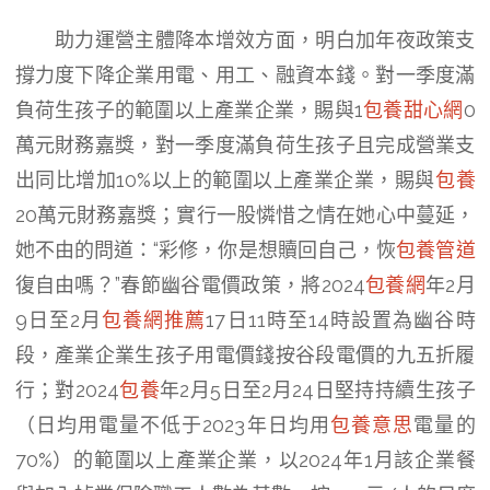
助力運營主體降本增效方面，明白加年夜政策支
撐力度下降企業用電、用工、融資本錢。對一季度滿
負荷生孩子的範圍以上產業企業，賜與1
包養甜心網
0
萬元財務嘉獎，對一季度滿負荷生孩子且完成營業支
出同比增加10%以上的範圍以上產業企業，賜與
包養
20萬元財務嘉獎；實行一股憐惜之情在她心中蔓延，
她不由的問道：“彩修，你是想贖回自己，恢
包養管道
復自由嗎？”春節幽谷電價政策，將2024
包養網
年2月
9日至2月
包養網推薦
17日11時至14時設置為幽谷時
段，產業企業生孩子用電價錢按谷段電價的九五折履
行；對2024
包養
年2月5日至2月24日堅持持續生孩子
（日均用電量不低于2023年日均用
包養意思
電量的
70%）的範圍以上產業企業，以2024年1月該企業餐