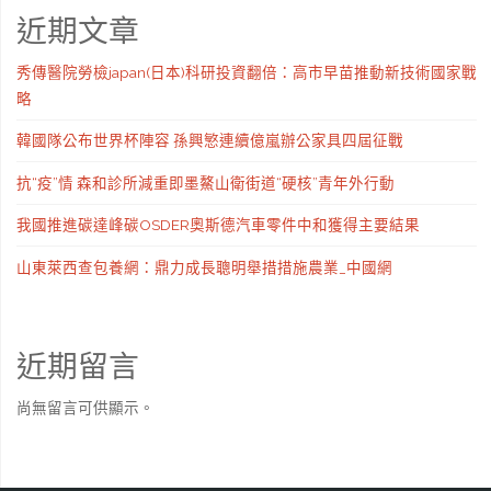
近期文章
秀傳醫院勞檢japan(日本)科研投資翻倍：高市早苗推動新技術國家戰
略
韓國隊公布世界杯陣容 孫興慜連續億嵐辦公家具四屆征戰
抗“疫”情 森和診所減重即墨鰲山衛街道“硬核”青年外行動
我國推進碳達峰碳OSDER奧斯德汽車零件中和獲得主要結果
山東萊西查包養網：鼎力成長聰明舉措措施農業_中國網
近期留言
尚無留言可供顯示。