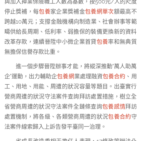
與加入掉業保險職工人數為基數，按500元/人的尺度
停止獎補，每
包養
家企業獎補金
包養網單次
額最高不
跨越10萬元；支撐金融機構向制造業、社會辦事等範
疇供給長周期、低利率、弱擔保的裝備更換新的資料
改革存款，連續晉陞中小微企業首貸
包養
率和無典質
無擔保信譽存款比重。
進一個步驟晉陞辦事才能，將縱深推動“萬人助萬
企”運動，出力輔助企
包養網
業處理融資
包養合約
、用
工、用地、用能、周遭的狀況容量等題目。出臺實行
營商周遭的狀況守法案件查詢拜訪處置措施，樹立全
省營商周遭的狀況守法案件全鏈條查詢
包養感情
拜訪
處置機制，將各級、各類營商周遭的狀況
包養合約
守
法案件線索歸入上訴告發平臺同一治理。