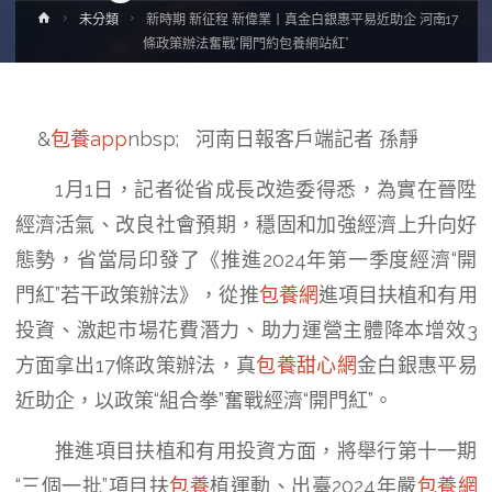
Home
未分類
新時期 新征程 新偉業丨真金白銀惠平易近助企 河南17
條政策辦法奮戰“開門約包養網站紅”
&
包養app
nbsp; 河南日報客戶端記者 孫靜
1月1日，記者從省成長改造委得悉，為實在晉陞
經濟活氣、改良社會預期，穩固和加強經濟上升向好
態勢，省當局印發了《推進2024年第一季度經濟“開
門紅”若干政策辦法》，從推
包養網
進項目扶植和有用
投資、激起市場花費潛力、助力運營主體降本增效3
方面拿出17條政策辦法，真
包養甜心網
金白銀惠平易
近助企，以政策“組合拳”奮戰經濟“開門紅”。
推進項目扶植和有用投資方面，將舉行第十一期
“三個一批”項目扶
包養
植運動、出臺2024年嚴
包養網