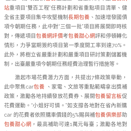
站
重項目“雙百工程”任務計劃和省重點項目清單、健
全省主要項目集中攻堅機制
長期包養
、加速增發國債
項今朝期任務，此中對“三個一批”項目將展開即時核
對，傳遞項目
包養網評價
考
包養甜心網
評和停頓轉化
情形，力爭當期簽約項目第一季度開工率到達70%。
此外，將樹立省嚴重計劃和嚴重項目研討策劃儲蓄機
制，出臺嚴重項今朝期任務經費治理暫行措施等。
激起市場花費潛力方面，共提出7條政策舉動，
此中聚焦car
包養
、家電、文旅等重點範疇拿出獎補
政策，激勵各地持續發放花費券、展開
包養留言板
促
花費運動。“小姐好可憐。”如支撐各地對在省內新購
car 的花費者依照購車價錢的5%賜與補
包養俱樂部
助
包養甜心網
，最高補助可達1萬元每臺；激勵各地對