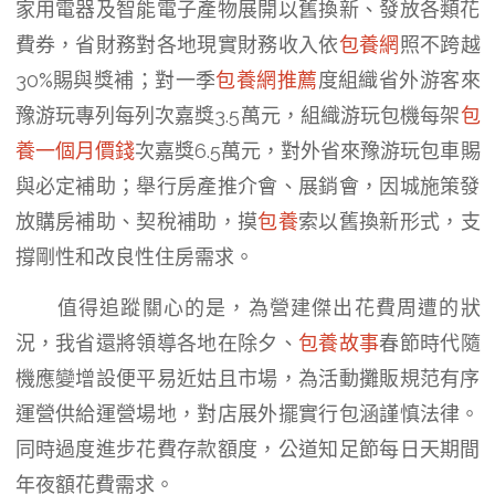
家用電器及智能電子產物展開以舊換新、發放各類花
費券，省財務對各地現實財務收入依
包養網
照不跨越
30%賜與獎補；對一季
包養網推薦
度組織省外游客來
豫游玩專列每列次嘉獎3.5萬元，組織游玩包機每架
包
養一個月價錢
次嘉獎6.5萬元，對外省來豫游玩包車賜
與必定補助；舉行房產推介會、展銷會，因城施策發
放購房補助、契稅補助，摸
包養
索以舊換新形式，支
撐剛性和改良性住房需求。
值得追蹤關心的是，為營建傑出花費周遭的狀
況，我省還將領導各地在除夕、
包養故事
春節時代隨
機應變增設便平易近姑且市場，為活動攤販規范有序
運營供給運營場地，對店展外擺實行包涵謹慎法律。
同時過度進步花費存款額度，公道知足節每日天期間
年夜額花費需求。