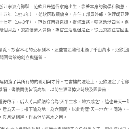
于浙江寧波府鄞縣。范欽只是通俗家庭出生，靠著本身的勤學和勤懇，
靖十五年（1536年），范欽因政績優良，升任工部員外郎，治理朝廷
十七年（1558年），范欽任南贛巡撫，提督軍務，轄區跨涉四省。嘉
。幾個月后，范欽便遭人彈劾，為官生活戛但是止，從此范欽往官回里
瀏覽、抄寫本地的公私刻本，這些書追隨他走過了千山萬水。范欽回
一閣圖書館的創立與運營。
的營建傾瀉了其所有的的聰明與才幹。在書樓的選址上，范欽選定了宅
離隔，書樓兩側皆筑高墻，以防生涯區掉火時殃及圖書館。
獲得啟示，后人將其歸納綜合為“天平生水，地六成之”，這也是天一
意為天一；樓下喻為地，為六開間，以此對應“天一地六”。同時，
，與月湖相通，作為消防蓄水之用。