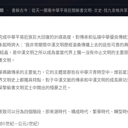
類
書躲古今：從天一閣看中華平易近間躲書文明–文史-找九宮格共享
完成中華平易近族巨大回復的計謀高度，對傳承和弘揚中華優良傳統
本館時誇大：“我非常關懷中漢文明歷經滄桑傳播上去的這些可貴的
的結晶，是中漢文明之所以成為當當代界上獨一沒有中止文明的主要
書文明。
華典籍傳承的主要氣力，它的主體是那些在中華汗青時空中，燦若星
界文明史上都獨具特點，對于中漢文脈的傳承和中漢文明的成長厥功
深摯躲書文明泥土中開出的殘暴之花。
夜致可以分為四個階段，即來源時代、構成時代、繁華時代、轉型時
6世紀—公元2世紀）