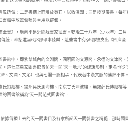
履行制止炊火進閣的軌制，這塊六字禁牌現在仍然掛在天一閣的樓梯口
透風透氣；二是書櫃上面堆放英石，以收濕潤；三是按期曝書，每年
在書櫃中放置蕓噴鼻草用以辟蠹。
全書》，廣向平易近間躲書家征書。乾隆三十八年（1773年）三月
的傳統，奉詔進呈638部珍本佳槧，這些書中有96部被支出《四庫全
。
圖書館中，即紫禁城內的文淵閣、圓明園的文源閣、承德的文津閣、
。這七座皇家圖書館皆仿天一閣“天一地六”的建筑形制，定名也從“
、文濟、文潤、文沁）也與七閣一脈相承，代表著中漢文脈的連綿不停
盧氏抱經樓、揚州吳氏測海樓、南京甘氏津逮樓、無錫薛氏傳經樓等
的圖書館稱為“天一閣范式圖書館”。
。依據傳播上去的天一閣書目及各家所記天一閣躲書之精髓，那時閣