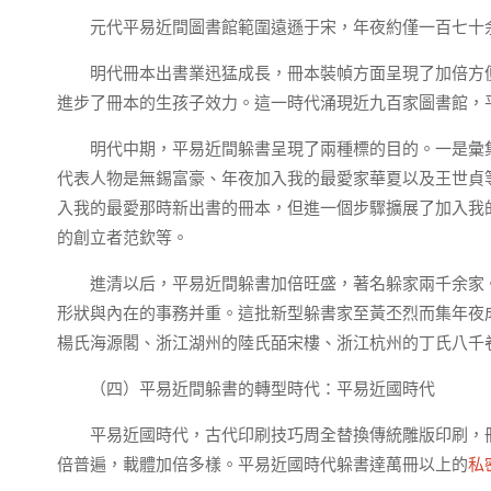
元代平易近間圖書館範圍遠遜于宋，年夜約僅一百七十
明代冊本出書業迅猛成長，冊本裝幀方面呈現了加倍方
進步了冊本的生孩子效力。這一時代涌現近九百家圖書館，
明代中期，平易近間躲書呈現了兩種標的目的。一是彙
代表人物是無錫富豪、年夜加入我的最愛家華夏以及王世貞
入我的最愛那時新出書的冊本，但進一個步驟擴展了加入我
的創立者范欽等。
進清以后，平易近間躲書加倍旺盛，著名躲家兩千余家
形狀與內在的事務并重。這批新型躲書家至黃丕烈而集年夜
楊氏海源閣、浙江湖州的陸氏皕宋樓、浙江杭州的丁氏八千
（四）平易近間躲書的轉型時代：平易近國時代
平易近國時代，古代印刷技巧周全替換傳統雕版印刷，
倍普遍，載體加倍多樣。平易近國時代躲書達萬冊以上的
私