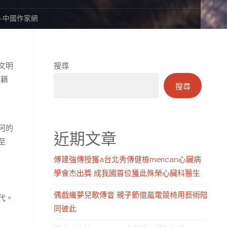
-中國作家網
文明
搜尋
典籍
搜尋
原
河的
近期文章
至
傅建強傳授獲a台北秀傳健檢merican心臟病
學會杰出獎 成我國首位獲此殊榮心臟科醫生
偶戲織夢兒歌傳音 親子節億嵐電競椅用藝術陪
代。
同彼此