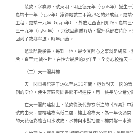
范欽，字堯卿，號東明，明正德元年（1506年）誕生
嘉靖十一年（1532年）獲得殿試二甲第38名的好成就。嘉
工程。嘉靖十九年（1540年），外放江西袁州知府。嘉靖三
三十九年（1560年），范欽因剿倭有功，擢升兵部右侍郎
回到了故鄉寧波，時年54歲。
范欽酷愛躲書，每到一地，最令其醉心之事就是網羅、
后，直至79歲往世，在性命最后的25年里，全身心投進天
（二）天一閣其樓
天一閣圖書館建于1561至1566年間。范欽對天一閣
側的空位，使生涯區與圖書館不相連接，用一狹長防火巷分
在天一閣的建制上，范欽從漢代鄭玄所注的《周易》中
號的由來。書樓建為高低二層。樓上喻為天，為一年夜通間，
的天花板彩繪皆用水波紋、水神與水獸抽像。樓前鑿一水池