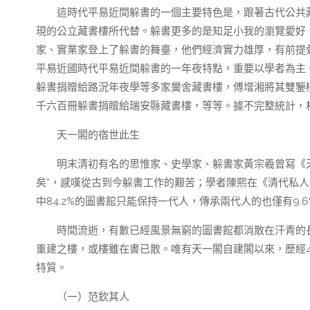
這時代平易近間躲書的一個主要特色是，跟著古代公共
現的公立藏書樓所代替。躲書更多的是知足小我的瀏覽愛好
家、實業家登上了躲書的舞臺，他們經濟實力雄厚，有前提
平易近國時代平易近間躲書的一年夜特點，重要以學者為主
躲書捐贈給路況年夜學等多家黌舍藏書樓，傅增湘將其雙鑒
千六百冊躲書捐贈給瑞安縣藏書樓，等等。據不完整統計，
天一閣的宿世此生
明末清初有名的思惟家、史學家、躲書家黃宗羲曾寫《
矣”，感嘆從古到今躲書工作的艱苦；學者陳熙在《清代私人
中84.2%的圖書館只能保持一代人，傳承兩代人的也僅有9.
時間流逝，有數已經風景無窮的圖書館都消散在汗青的
重建之樓，或樓雖在書已散。唯有天一閣自建閣以來，歷經
特質。
（一）范欽其人