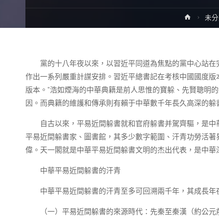
Home
未分
黨的十八年夜以來，以習近平同道為焦點的黨中心站在
作出一系列嚴重計謀安排。習近平總書記在考核中國國度版
版本。”浩如煙海的中華典籍是前人思惟的寶躲、先賢聰明
因。而典籍的維護和傳承則有賴于中華數千年長久高深的躲
自古以來，平易近間躲書就和官府躲書并駕齊驅，是中
平易近間躲書家、圖書館，其多少數字範圍、汗青功勞活著
偉。天一閣就是中華平易近間躲書文明的杰出代表，是中華
中華平易近間躲書的汗青
中華平易近間躲書的汗青至多可回溯兩千年，其成長年
（一）平易近間躲書的來源時代：先秦至秦漢（約公元前