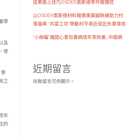
造車路上技巧OSDER奧斯德零件報價控
山OSDER奧斯德材料報價東廣饒縣總助力村
著學
落復興 “共富工坊”帶動村平易近就近失業增收
“小柳編”織甜心查包養網成年夜財產_中國網
以及
，使
近期留言
，學
術之
尚無留言可供顯示。
夜年
沈約