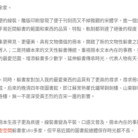
余家。
便的線裝，雕版印刷發現了便于刊刻而又不掉雅觀的宋體字，進一個
平易近間躲書的範圍和東西的品質、特點、軌制都到達了絕後的程度
集更稀見、更優美、具有文物價值的冊本，開啟了新的文物性躲書之
等人；二是持續本來的文天性躲書傳統，重視冊本文本內在的事務，
的最愛范圍、增添躲書多少數字、延伸躲書傳承時光，代表人物有天
。同時，躲書家對加入我的最愛東西的品質有了更高的尋求，尋求冊
成，后來的晚清四年夜圖書館，即江蘇常熟瞿氏鐵琴銅劍樓、山東聊
卷樓，無一不是深受黃丕烈的百宋一廛的影響。
冊本生孩子更為疾速，線裝書變為平裝，口語文普及，冊本內在的事
密空間
躲書家180多家，但平易近國的圖書館總體保存時光都不長。