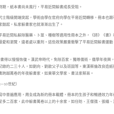
時期，紙本書尚未風行，平易近間躲書成長受阻。
代士階級開端突起，學術由學在官府向學在平易近間轉移，冊本也跟
家鼓起，私家躲書家也就漸漸出生了。
平易近間私躲除醫藥、卜筮、種樹等適用性冊本之外，《詩》《書》
最愛和瀏覽，違者處以重刑。這些政策嚴重衝擊了平易近間躲書運動
躲書得以慢慢恢復。漢武帝時代，免除百家，獨尊儒術，儒學年夜興
記錄的二三十人，如劉向、劉歆父子以及班固等。東漢蔡倫改良造紙
書跨越萬卷的年夜躲書家，如東華文學家、書法家蔡邕。
—10世紀）
寫中普遍應用，周全成為新的冊本載體，冊本的生孩子和暢通效力年
至多二百家，此中躲書萬卷以上的十余家，如任昉、王僧孺、張緬、