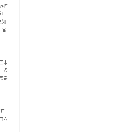
這種
印
之知
和官
至宋
上處
萬卷
蓋有
有六