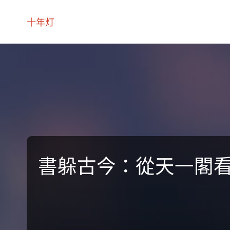
十年灯
書躲古今：從天一閣看