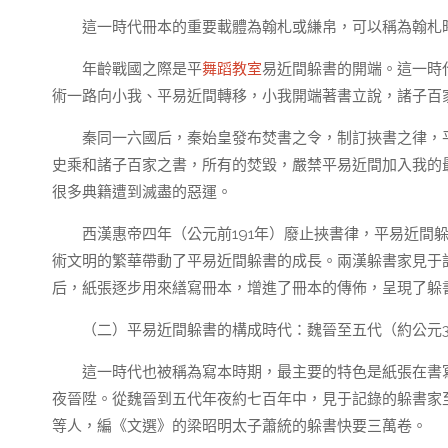
這一時代冊本的重要載體為翰札或縑帛，可以稱為翰札
年齡戰國之際是平
舞蹈教室
易近間躲書的開端。這一時
術一路向小我、平易近間轉移，小我開端著書立說，諸子百
秦同一六國后，秦始皇發布焚書之令，制訂挾書之律，
史乘和諸子百家之書，所有的焚毀，嚴禁平易近間加入我的
很多典籍遭到滅盡的惡運。
西漢惠帝四年（公元前191年）廢止挾書律，平易近間
術文明的繁華帶動了平易近間躲書的成長。兩漢躲書家見于
后，紙張逐步用來繕寫冊本，增進了冊本的傳佈，呈現了躲
（二）平易近間躲書的構成時代：魏晉至五代（約公元3
這一時代也被稱為寫本時期，最主要的特色是紙張在書
夜晉陞。從魏晉到五代年夜約七百年中，見于記錄的躲書家
等人，編《文選》的梁昭明太子蕭統的躲書快要三萬卷。