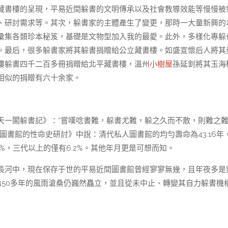
藏書樓的呈現，平易近間躲書的文明傳承以及社會教導效能等慢慢被
、研討需求等。其次，躲書家的主體產生了變更，那時一大量新興的
彙集各類珍本秘笈，基礎是文物型加入我的最愛。此外，多樣化專躲
。最后，很多躲書家將其躲書捐贈給公立藏書樓。如盛宣懷后人將其
樓躲書四千二百多冊捐贈給北平藏書樓，溫州
小樹屋
孫延釗將其玉海
相似的捐贈有六十余家。
天一閣躲書記》：“嘗嘆唸書難，躲書尤難，躲之久而不散，則難之
圖書館的性命史研討》中說：清代私人圖書館的均勻壽命為43.16年
6%，三代以上的僅有6.2%。其他年月更是可想而知。
長河中，現在保存于世的平易近間圖書館曾經寥寥無幾，且年夜多是
450多年的風雨滄桑仍巍然矗立，並且從未中止、轉變其自力躲書機