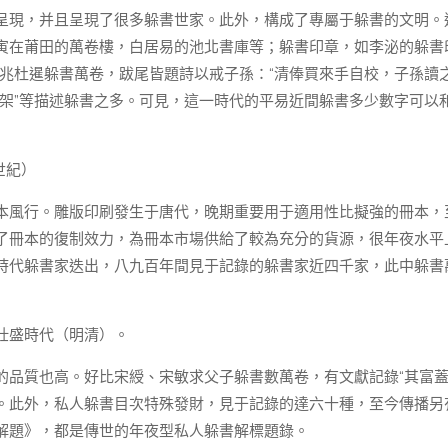
呈現，并且呈現了很多躲書世家。此外，構成了專屬于躲書的文明。
寅在莆田的萬卷樓，白居易的池北書庫等；躲書印章，如李泌的躲書
如京兆杜暹躲書萬卷，跋尾皆題詩以戒子孫：“清俸買來手自校，子孫讀
“鄴架”等描述躲書之多。可見，這一時代的平易近間躲書多少數字可以
世紀）
本風行。雕版印刷發生于唐代，晚期重要用于適用性比擬強的冊本，
了冊本的復制效力，為冊本市場供給了較為充分的貨源，很年夜水平
時代躲書家迭出，八九百年間見于記錄的躲書家近四千家，此中躲書
壯盛時代（明清）。
的品質也高。好比宋綬、宋敏求父子躲書數萬卷，有文獻記錄“其富
”。此外，私人躲書目次特殊發財，見于記錄的達六十種，至今傳播另
解題》，都是傳世的年夜型私人躲書解標題錄。