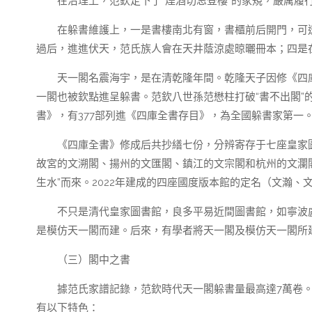
在治理上，范欽定下了“煙酒切忌登樓”的家規，嚴厲
在躲書維護上，一是書樓南北有窗，書櫃前后開門，可
過后，進進伏天，范氏族人會在天井蔭涼處晾曬冊本；四是
天一閣名震海宇，是在清乾隆年間。乾隆天子因修《四庫
一閣也被欽點進呈躲書。范欽八世孫范懋柱打破“書不出閣”
書》，有377部列進《四庫全書存目》，為全國躲書家第一
《四庫全書》修成后共抄繕七份，分辨寄存于七座皇家
故宮的文溯閣、揚州的文匯閣、鎮江的文宗閣和杭州的文瀾閣
生水”而來。2022年建成的四座國度版本館的定名（文瀚
不只是清代皇家圖書館，良多平易近間圖書館，如寧波
是模仿天一閣而建。后來，有學者將天一閣及模仿天一閣所建
（三）閣中之書
據范氏家譜記錄，范欽時代天一閣躲書量最高達7萬卷
有以下特色：