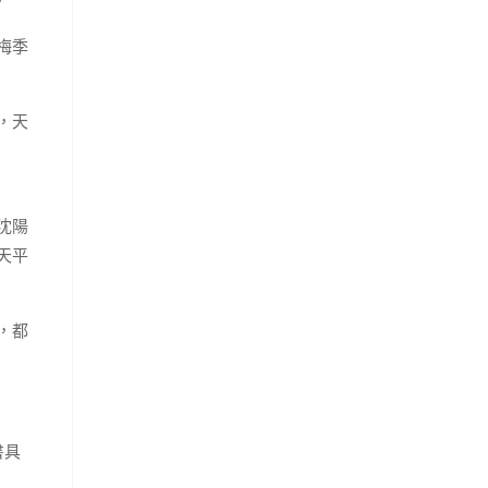
。
梅季
，天
沈陽
天平
。
，都
書具