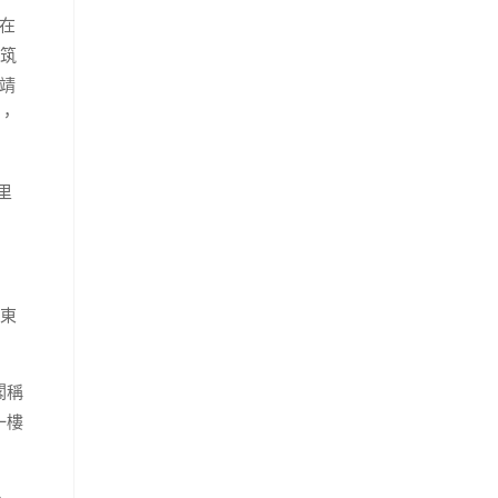
在
建筑
靖
，
里
邸東
閣稱
一樓