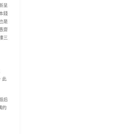
新呈
本錢
也是
愚齋
樓三
難
，此
毀后
構的