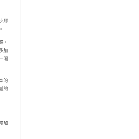
步驟
。
路，
多加
一閣
本的
城的
務加