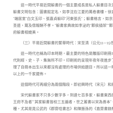
這一時代平易近間躲書的一個主要成長是私人躲書目次
躲書文明包含：圖書館定名，如李沈在江夏的萬卷書樓，徐
“端居室”白文玉印、張嘉貞躲印“河東張氏”；躲書格言，
圣道，鬻及借報酬不孝。”躲書家典故如李泌的“鄴侯插架”
府躲書相媲美。
（三）平易近間躲書的繁華時代：宋至清（公元11—19
這一時代也稱為印本時期，最主要的特色是雕版印刷冊
代則經、史、子、集無所不印。印刷術的呈現年夜年夜進步
理了自冊本出生以來都沒有處理的市場供給題目。所以這一
以上的一千家擺佈。
這個時代可再細分為兩個階段，即初興時代（宋元）和
宋代躲書家不只多少數字多，到達七百多家，躲書東西
王府不及者”“其家躲書皆校三五遍者，世之蓄書以宋為善本
種，尤其是晁公武的《郡齋唸書志》和陳振孫的《直齋書錄